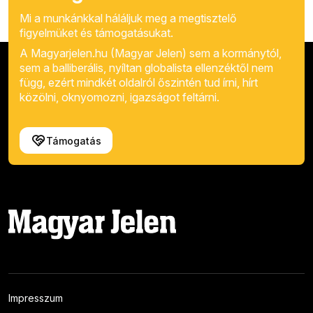
Mi a munkánkkal háláljuk meg a megtisztelő
figyelmüket és támogatásukat.
A Magyarjelen.hu (Magyar Jelen) sem a kormánytól,
sem a balliberális, nyíltan globalista ellenzéktől nem
függ, ezért mindkét oldalról őszintén tud írni, hírt
közölni, oknyomozni, igazságot feltárni.
Támogatás
Impresszum