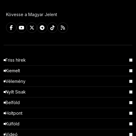
Kövesse a Magyar Jelent
Friss hírek
Kiemelt
Vélemény
Nyílt Sisak
Belföld
Holtpont
Külföld
Videó