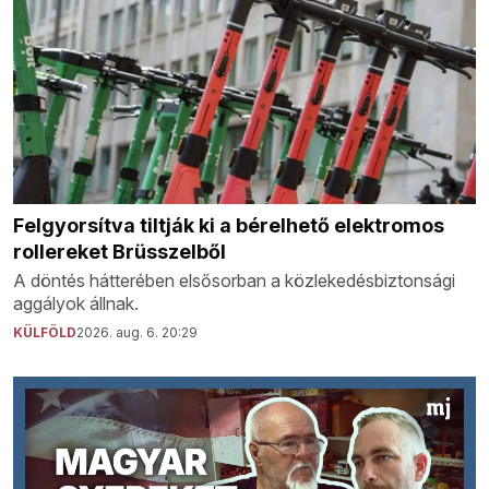
Felgyorsítva tiltják ki a bérelhető elektromos
rollereket Brüsszelből
A döntés hátterében elsősorban a közlekedésbiztonsági
aggályok állnak.
KÜLFÖLD
2026. aug. 6. 20:29