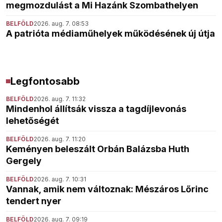
megmozdulást a Mi Hazánk Szombathelyen
BELFÖLD
2026. aug. 7. 08:53
A patrióta médiaműhelyek működésének új útja
Legfontosabb
BELFÖLD
2026. aug. 7. 11:32
Mindenhol állítsák vissza a tagdíjlevonás
lehetőségét
BELFÖLD
2026. aug. 7. 11:20
Keményen beleszált Orbán Balázsba Huth
Gergely
BELFÖLD
2026. aug. 7. 10:31
Vannak, amik nem változnak: Mészáros Lőrinc
tendert nyer
BELFÖLD
2026. aug. 7. 09:19