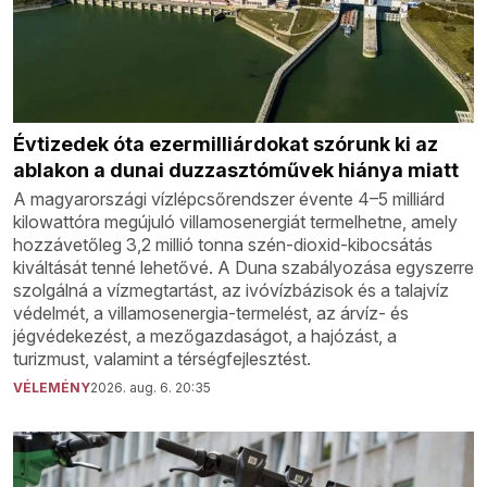
Évtizedek óta ezermilliárdokat szórunk ki az
ablakon a dunai duzzasztóművek hiánya miatt
A magyarországi vízlépcsőrendszer évente 4–5 milliárd
kilowattóra megújuló villamosenergiát termelhetne, amely
hozzávetőleg 3,2 millió tonna szén-dioxid-kibocsátás
kiváltását tenné lehetővé. A Duna szabályozása egyszerre
szolgálná a vízmegtartást, az ivóvízbázisok és a talajvíz
védelmét, a villamosenergia-termelést, az árvíz- és
jégvédekezést, a mezőgazdaságot, a hajózást, a
turizmust, valamint a térségfejlesztést.
VÉLEMÉNY
2026. aug. 6. 20:35