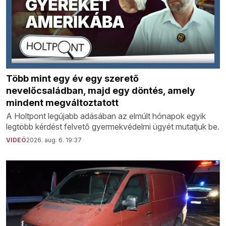
Több mint egy év egy szerető
nevelőcsaládban, majd egy döntés, amely
mindent megváltoztatott
A Holtpont legújabb adásában az elmúlt hónapok egyik
legtöbb kérdést felvető gyermekvédelmi ügyét mutatjuk be.
VIDEÓ
2026. aug. 6. 19:37