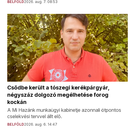
BELFÖLD
2026. aug. 7. 08:53
Csődbe került a tószegi kerékpárgyár,
négyszáz dolgozó megélhetése forog
kockán
A Mi Hazánk munkaügyi kabinetje azonnali ötpontos
cselekvési tervvel állt elő.
BELFÖLD
2026. aug. 6. 14:47