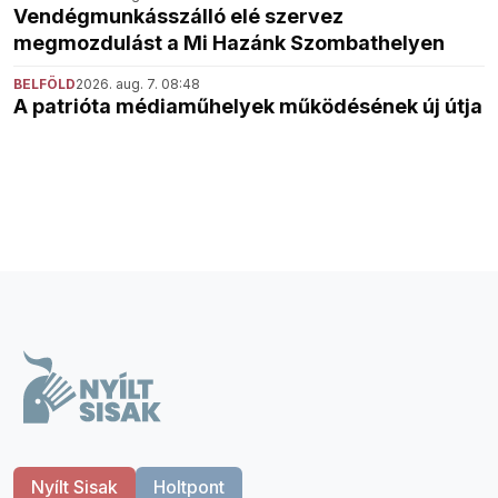
Vendégmunkásszálló elé szervez
megmozdulást a Mi Hazánk Szombathelyen
BELFÖLD
2026. aug. 7. 08:48
A patrióta médiaműhelyek működésének új útja
Nyílt Sisak
Holtpont