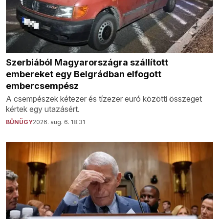
Szerbiából Magyarországra szállított
embereket egy Belgrádban elfogott
embercsempész
A csempészek kétezer és tízezer euró közötti összeget
kértek egy utazásért.
BŰNÜGY
2026. aug. 6. 18:31