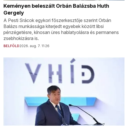
Keményen beleszált Orbán Balázsba Huth
Gergely
A Pesti Srácok egykori főszerkesztője szerint Orbán
Balázs munkássága kiterjedt egyebek között libsi
pénzégetésre, kínosan üres hablatyolásra és permanens
zsebhokizásra is.
BELFÖLD
2026. aug. 7. 11:26