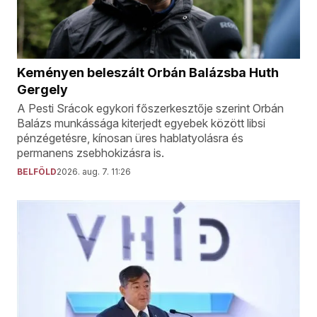
Keményen beleszált Orbán Balázsba Huth
Gergely
A Pesti Srácok egykori főszerkesztője szerint Orbán
Balázs munkássága kiterjedt egyebek között libsi
pénzégetésre, kínosan üres hablatyolásra és
permanens zsebhokizásra is.
BELFÖLD
2026. aug. 7. 11:26