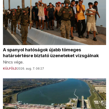
A spanyol hatóságok újabb tömeges
határsértésre biztató üzeneteket vizsgálnak
Nincs vége.
KÜLFÖLD
2026. aug. 7. 06:27