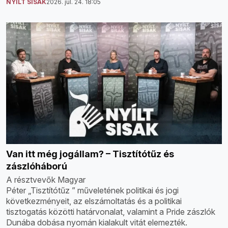
NYÍLT SISAK
2026. júl. 24. 18:05
Van itt még jogállam? – Tisztítótűz és
zászlóháború
A résztvevők Magyar
Péter „Tisztítótűz ” műveletének politikai és jogi
következményeit, az elszámoltatás és a politikai
tisztogatás közötti határvonalat, valamint a Pride zászlók
Dunába dobása nyomán kialakult vitát elemezték.