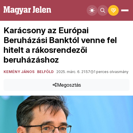
Karácsony az Európai
Beruházási Banktól venne fel
hitelt a rákosrendezői
beruházáshoz
KEMÉNY JÁNOS
BELFÖLD
2025. márc. 6. 21:57
1 perces olvasmány
Megosztás