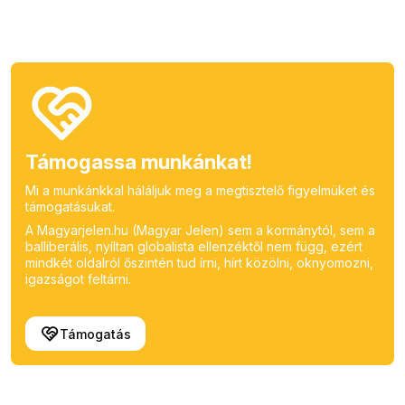
Támogassa munkánkat!
Mi a munkánkkal háláljuk meg a megtisztelő figyelmüket és
támogatásukat.
A Magyarjelen.hu (Magyar Jelen) sem a kormánytól, sem a
balliberális, nyíltan globalista ellenzéktől nem függ, ezért
mindkét oldalról őszintén tud írni, hírt közölni, oknyomozni,
igazságot feltárni.
Támogatás