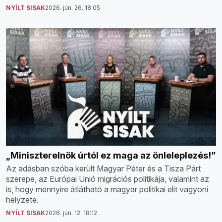
NYÍLT SISAK
2026. jún. 26. 18:05
„Miniszterelnök úrtól ez maga az önleleplezés!”
Az adásban szóba került Magyar Péter és a Tisza Párt
szerepe, az Európai Unió migrációs politikája, valamint az
is, hogy mennyire átlátható a magyar politikai elit vagyoni
helyzete.
NYÍLT SISAK
2026. jún. 12. 18:12