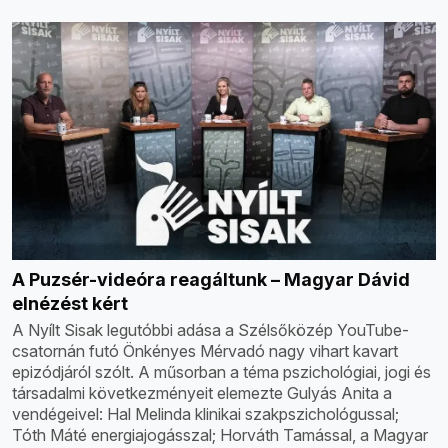
A Puzsér-videóra reagáltunk – Magyar Dávid
elnézést kért
A Nyílt Sisak legutóbbi adása a Szélsőközép YouTube-
csatornán futó Önkényes Mérvadó nagy vihart kavart
epizódjáról szólt. A műsorban a téma pszichológiai, jogi és
társadalmi következményeit elemezte Gulyás Anita a
vendégeivel: Hal Melinda klinikai szakpszichológussal;
Tóth Máté energiajogásszal; Horváth Tamással, a Magyar