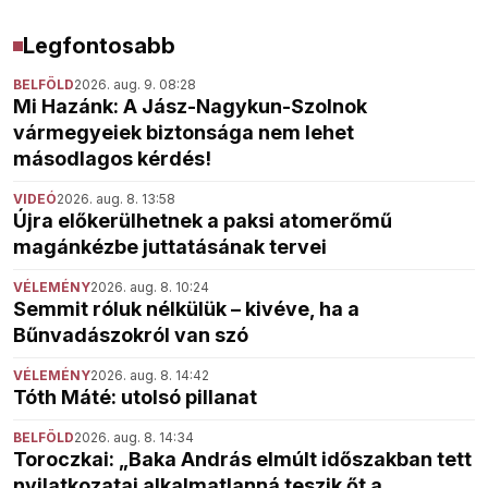
Legfontosabb
BELFÖLD
2026. aug. 9. 08:28
Mi Hazánk: A Jász-Nagykun-Szolnok
vármegyeiek biztonsága nem lehet
másodlagos kérdés!
VIDEÓ
2026. aug. 8. 13:58
Újra előkerülhetnek a paksi atomerőmű
magánkézbe juttatásának tervei
VÉLEMÉNY
2026. aug. 8. 10:24
Semmit róluk nélkülük – kivéve, ha a
Bűnvadászokról van szó
VÉLEMÉNY
2026. aug. 8. 14:42
Tóth Máté: utolsó pillanat
BELFÖLD
2026. aug. 8. 14:34
Toroczkai: „Baka András elmúlt időszakban tett
nyilatkozatai alkalmatlanná teszik őt a