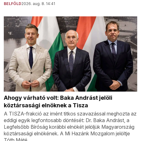
BELFÖLD
2026. aug. 8. 14:41
Ahogy várható volt: Baka Andrást jelöli
köztársasági elnöknek a Tisza
A TISZA-frakció az imént titkos szavazással meghozta az
eddigi egyik legfontosabb döntését: Dr. Baka Andrást, a
Legfelsőbb Bíróság korábbi elnökét jelöljük Magyarország
köztársasági elnökének. A Mi Hazánk Mozgalom jelöltje
Tóth Máté.