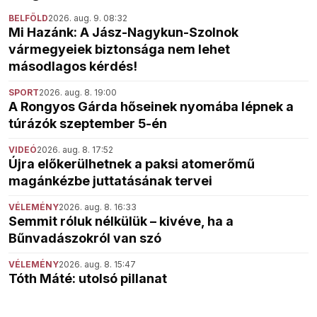
BELFÖLD
2026. aug. 9. 08:32
Mi Hazánk: A Jász-Nagykun-Szolnok
vármegyeiek biztonsága nem lehet
másodlagos kérdés!
SPORT
2026. aug. 8. 19:00
A Rongyos Gárda hőseinek nyomába lépnek a
túrázók szeptember 5-én
VIDEÓ
2026. aug. 8. 17:52
Újra előkerülhetnek a paksi atomerőmű
magánkézbe juttatásának tervei
VÉLEMÉNY
2026. aug. 8. 16:33
Semmit róluk nélkülük – kivéve, ha a
Bűnvadászokról van szó
VÉLEMÉNY
2026. aug. 8. 15:47
Tóth Máté: utolsó pillanat