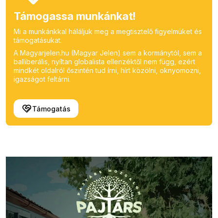
Támogassa munkánkat!
Mi a munkánkkal háláljuk meg a megtisztelő figyelmüket és
támogatásukat.
A Magyarjelen.hu (Magyar Jelen) sem a kormánytól, sem a
balliberális, nyíltan globalista ellenzéktől nem függ, ezért
mindkét oldalról őszintén tud írni, hírt közölni, oknyomozni,
igazságot feltárni.
Támogatás