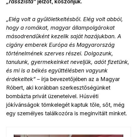
„rasszista”
jelzőt, köszönjük.
„Elég volt a gyűlöletkeltésből. Elég volt abból,
hogy a romákat, magyar állampolgárokat
másodrendűként kezelik saját hazájukban. A
cigány emberek Európa és Magyarország
történelmének szerves részei. Dolgozunk,
tanulunk, gyermekeinket neveljük, adót fizetünk,
és mi is a békés együttélésben vagyunk
érdekeltek”
– írja bevezetőjében az a Magyar
Róbert, aki korábban szerkesztőségünket
bombázta privát üzeneteivel. Húsvéti
jókívánságok tömkelegét kaptuk tőle, sőt, még
egy személyes találkozóra is meginvitált minket.