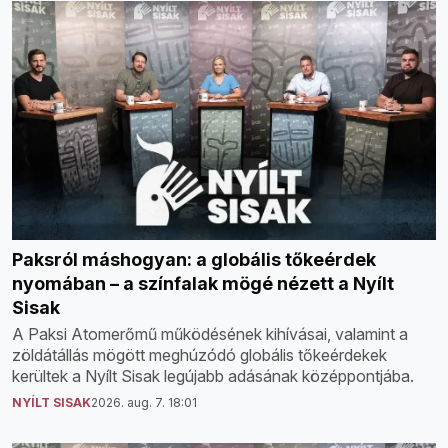
Paksról máshogyan: a globális tőkeérdek
nyomában – a színfalak mögé nézett a Nyílt
Sisak
A Paksi Atomerőmű működésének kihívásai, valamint a
zöldátállás mögött meghúzódó globális tőkeérdekek
kerültek a Nyílt Sisak legújabb adásának középpontjába.
NYÍLT SISAK
2026. aug. 7. 18:01