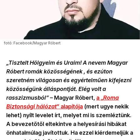
fotó: Facebook/Magyar Róbert
„Tisztelt Hölgyeim és Uraim! A nevem Magyar
Róbert romák közösségének , és ezúton
szeretném világosan és egyértelműen kifejezni
közösségünk álláspontját. Elég volt a
rasszizmusból”
– Magyar Róbert,
a „
Roma
Biztonsági hálózat
” alapítója
(mert ugye nekik
lehet) nyílt levelet írt, melyet mi is szemléztünk.
A bevezetőtől eltekintve a helyesírási hibákat
önhatalmúlag javítottuk. Ha ezzel kiérdemeljük a