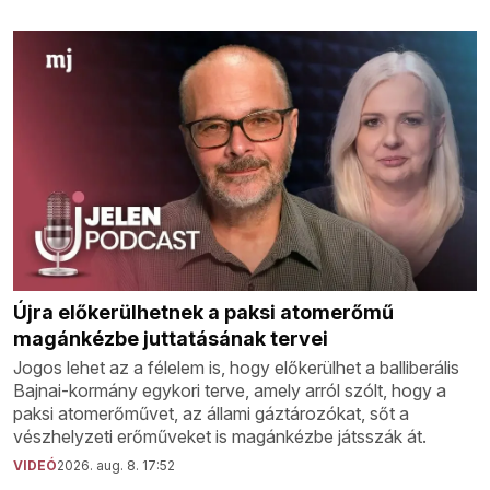
Újra előkerülhetnek a paksi atomerőmű
magánkézbe juttatásának tervei
Jogos lehet az a félelem is, hogy előkerülhet a balliberális
Bajnai-kormány egykori terve, amely arról szólt, hogy a
paksi atomerőművet, az állami gáztározókat, sőt a
vészhelyzeti erőműveket is magánkézbe játsszák át.
VIDEÓ
2026. aug. 8. 17:52