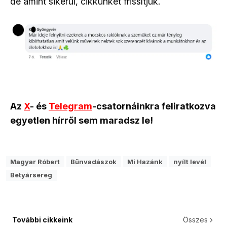
de amint sikerül, cikkünket frissítjük.
Az
X
- és
Telegram
-csatornáinkra feliratkozva
egyetlen hírről sem maradsz le!
Magyar Róbert
Bűnvadászok
Mi Hazánk
nyílt levél
Betyársereg
További cikkeink
Összes