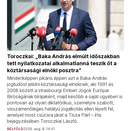
Toroczkai: „Baka András elmúlt időszakban
tett nyilatkozatai alkalmatlanná teszik őt a
köztársasági elnöki posztra”
Mindenképpen pikáns éppen azt a Baka András
jogtudóst jelölni köztársasági elnöknek, aki 1991 és
2008 között a strasbourgi Emberi Jogok Európai
Bíróságának bírájaként, majd később a saját ügyében is
pontosan az olyan diktatórikus, személyre szabott,
visszamenőleges hatályú jogalkotás ellen lépett fel,
amelyet most csúcsra járat a Tisza Párt – írta
bejegyzésében Toroczkai László.
BELFÖLD
2026. aug. 8. 14:41