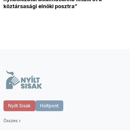
köztársasági elnöki posztra”
Nyílt Sisak
Holtpont
Összes