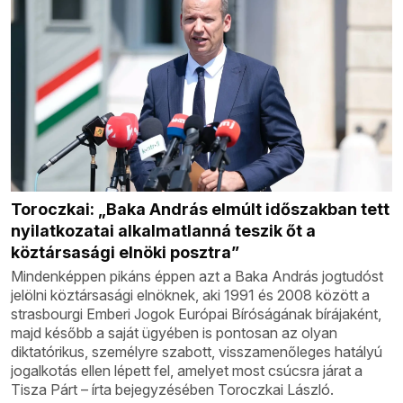
Toroczkai: „Baka András elmúlt időszakban tett
nyilatkozatai alkalmatlanná teszik őt a
köztársasági elnöki posztra”
Mindenképpen pikáns éppen azt a Baka András jogtudóst
jelölni köztársasági elnöknek, aki 1991 és 2008 között a
strasbourgi Emberi Jogok Európai Bíróságának bírájaként,
majd később a saját ügyében is pontosan az olyan
diktatórikus, személyre szabott, visszamenőleges hatályú
jogalkotás ellen lépett fel, amelyet most csúcsra járat a
Tisza Párt – írta bejegyzésében Toroczkai László.