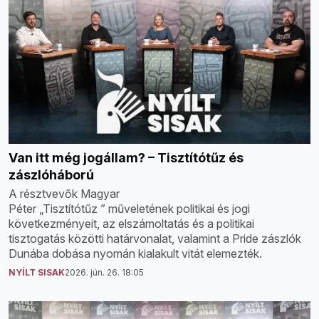
Van itt még jogállam? – Tisztítótűz és
zászlóháború
A résztvevők Magyar
Péter „Tisztítótűz ” műveletének politikai és jogi
következményeit, az elszámoltatás és a politikai
tisztogatás közötti határvonalat, valamint a Pride zászlók
Dunába dobása nyomán kialakult vitát elemezték.
NYÍLT SISAK
2026. jún. 26. 18:05