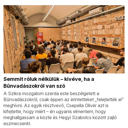
Semmit róluk nélkülük – kivéve, ha a
Bűnvadászokról van szó
A Szikra mozgalom szerda este beszélgetett a
Bűnvadászokról, csak éppen az érintetteket „felejtették el”
meghívni. Az egyik résztvevő, Csepella Olivér azt is
kifejtette, hogy miért – én ugyanis elmentem, hogy
meghallgassam a közte és Hegyi Szabolcs között zajló
eszmecserét.