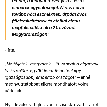
rendet, a magyar törvényeket, és az
emberek egyenlőségét. Nincs helye
tovább náci eszméknek,
árpádsávos
félelemkeltésnek
és etnikai alapú
megfélemlítésnek a 21. századi
Magyarországon”
- írta.
„Ne féljetek, magyarok – itt vannak a cigányok
is, és velünk együtt lehet felépíteni egy
igazságosabb, emberibb országot”
– ennél
megnyugtatóbbat aligha mondhatott volna
bárkinek.
Nyílt levelét virtigli tiszás frázisokkal zárta, arról