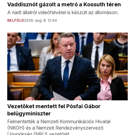
Vaddisznót gázolt a metró a Kossuth téren
A riadt állatról videófelvétel is készült az állomáson.
BELFÖLD
2026. aug. 8. 12:44
Vezetőket mentett fel Pósfai Gábor
belügyminiszter
Felmentették a Nemzeti Kommunikációs Hivatal
(NKOH) és a Nemzeti Rendezvényszervező
Ügynökség (NRÜ) vezetőjét.