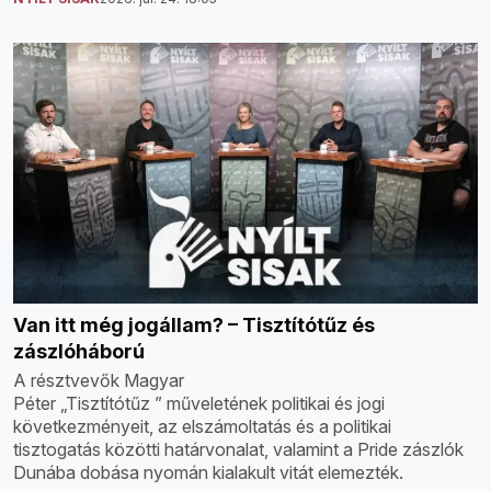
Van itt még jogállam? – Tisztítótűz és
zászlóháború
A résztvevők Magyar
Péter „Tisztítótűz ” műveletének politikai és jogi
következményeit, az elszámoltatás és a politikai
tisztogatás közötti határvonalat, valamint a Pride zászlók
Dunába dobása nyomán kialakult vitát elemezték.