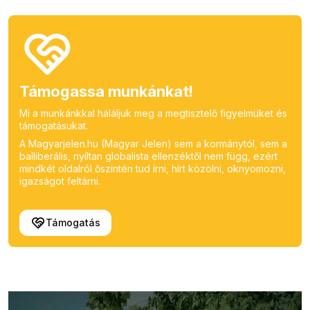
Támogassa munkánkat!
Mi a munkánkkal háláljuk meg a megtisztelő figyelmüket és
támogatásukat.
A Magyarjelen.hu (Magyar Jelen) sem a kormánytól, sem a
balliberális, nyíltan globalista ellenzéktől nem függ, ezért
mindkét oldalról őszintén tud írni, hírt közölni, oknyomozni,
igazságot feltárni.
Támogatás