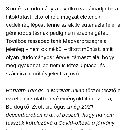
Szintén a tudományra hivatkozva támadja be a
hitoktatást, eltörölné a magzat életének
védelmét, lépést tenne az aktív eutanázia felé, a
génmódosításnak pedig nem szabna gátat.
Továbbá rászabadítaná Magyarországra a
jelenleg – nem ok nélkül – tiltott műhúst, amit
olyan „tudományos” érvvel támaszt alá, hogy
még gyakorlatilag nem is létezik piaca, és
számára a műhús jelenti a jövőt.
Horváth Tamás
, a
Magyar Jelen
főszerkesztője
ezzel kapcsolatban véleményoldalán azt írta,
Boldogkői Zsolt biológus „
még 2021
decemberében is arról beszélt, hogy ha nem
tesszük kötelezővé a Covid-oltást, a járvány