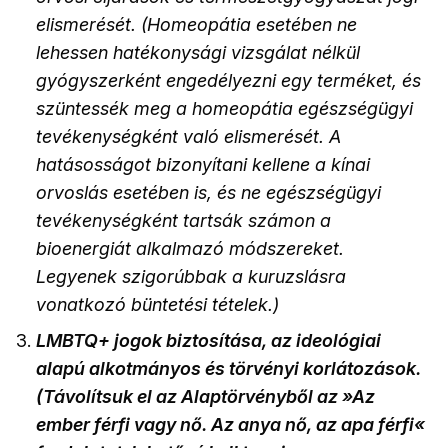
elismerését. (Homeopátia esetében ne
lehessen hatékonysági vizsgálat nélkül
gyógyszerként engedélyezni egy terméket, és
szüntessék meg a homeopátia egészségügyi
tevékenységként való elismerését. A
hatásosságot bizonyítani kellene a kínai
orvoslás esetében is, és ne egészségügyi
tevékenységként tartsák számon a
bioenergiát alkalmazó módszereket.
Legyenek szigorúbbak a kuruzslásra
vonatkozó büntetési tételek.)
LMBTQ+ jogok biztosítása, az ideológiai
alapú alkotmányos és törvényi korlátozások.
(Távolítsuk el az Alaptörvényből az »Az
ember férfi vagy nő. Az anya nő, az apa férfi«