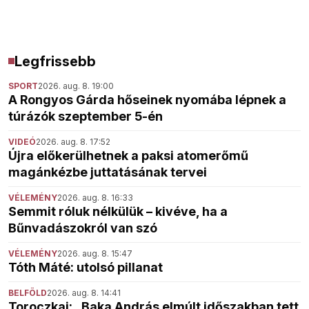
Legfrissebb
SPORT
2026. aug. 8. 19:00
A Rongyos Gárda hőseinek nyomába lépnek a
túrázók szeptember 5-én
VIDEÓ
2026. aug. 8. 17:52
Újra előkerülhetnek a paksi atomerőmű
magánkézbe juttatásának tervei
VÉLEMÉNY
2026. aug. 8. 16:33
Semmit róluk nélkülük – kivéve, ha a
Bűnvadászokról van szó
VÉLEMÉNY
2026. aug. 8. 15:47
Tóth Máté: utolsó pillanat
BELFÖLD
2026. aug. 8. 14:41
Toroczkai: „Baka András elmúlt időszakban tett