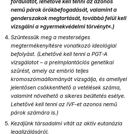
fordulatot, lehetővé kell tenni az azonos
nemű párok örökbefogadását, valamint a
genderszakok megtartását, továbbá felül kell
vizsgálni a »gyermekvédelmi törvényt«.)
Szüntessük meg a mesterséges
megtermékenyítésre vonatkozó ideológiai
befolyást. (Lehetővé kell tenni a PGT-A
vizsgálatot – a preimplantációs genetikai
szűrést, amely az embrió teljes
kromoszómaállományát vizsgálja, és amellyel
jelentősen csökkenthető a vetélések száma,
valamint növelhető a sikeres beültetés esélye.
Lehetővé kell tenni az IVF-et azonos nemű
párok számára is.)
Kezdjünk társadalmi vitát az aktív eutanázia
legalizálásáról.