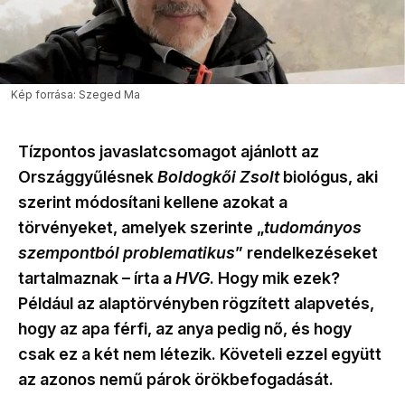
Kép forrása: Szeged Ma
Tízpontos javaslatcsomagot ajánlott az
Országgyűlésnek
Boldogkői Zsolt
biológus, aki
szerint módosítani kellene azokat a
törvényeket, amelyek szerinte „
tudományos
szempontból problematikus
” rendelkezéseket
tartalmaznak – írta a
HVG
. Hogy mik ezek?
Például az alaptörvényben rögzített alapvetés,
hogy az apa férfi, az anya pedig nő, és hogy
csak ez a két nem létezik. Követeli ezzel együtt
az azonos nemű párok örökbefogadását.