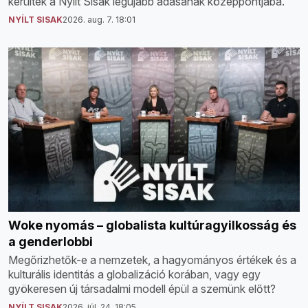
kerültek a Nyílt Sisak legújabb adásának középpontjába.
NYÍLT SISAK
2026. aug. 7. 18:01
Woke nyomás – globalista kultúragyilkosság és
a genderlobbi
Megőrizhetők-e a nemzetek, a hagyományos értékek és a
kulturális identitás a globalizáció korában, vagy egy
gyökeresen új társadalmi modell épül a szemünk előtt?
NYÍLT SISAK
2026. júl. 24. 18:05