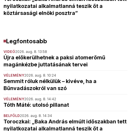
nyilatkozatai alkalmatlanná teszik őt a
köztársasági elnöki posztra”
Legfontosabb
VIDEÓ
2026. aug. 8. 13:58
Újra előkerülhetnek a paksi atomerőmű
magánkézbe juttatásának tervei
VÉLEMÉNY
2026. aug. 8. 10:24
Semmit róluk nélkülük – kivéve, ha a
Bűnvadászokról van szó
VÉLEMÉNY
2026. aug. 8. 14:42
Tóth Máté: utolsó pillanat
BELFÖLD
2026. aug. 8. 14:34
Toroczkai: „Baka András elmúlt időszakban tett
nyilatkozatai alkalmatlanná teszik őt a