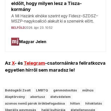
Az
X
- és
Telegram
-csatornáinkra feliratkozva
egyetlen hírről sem maradsz le!
Boldogkői Zsolt
LMBTQ
génmódosítás
műhús
Alaptörvény
abortusz
életvédelem
azonos nemű párok örökbefogadása
hittan
hitoktatás
liberális agymosás
halál kultúrája
életellenesség