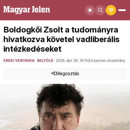
Boldogkői Zsolt a tudományra
hivatkozva követel vadliberális
intézkedéseket
ERDEI VERONIKA
BELFÖLD
2026. ápr. 26. 19:11
4 perces olvasmány
Megosztás