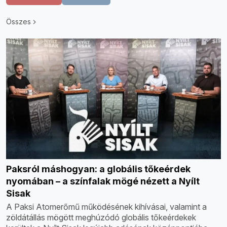
Összes
Paksról máshogyan: a globális tőkeérdek
nyomában – a színfalak mögé nézett a Nyílt
Sisak
A Paksi Atomerőmű működésének kihívásai, valamint a
zöldátállás mögött meghúzódó globális tőkeérdekek