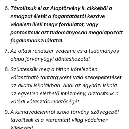
Távolítsuk el az Alaptörvény II. cikkéből a
»magzat életét a fogantatástól kezdve
védelem illeti meg« fordulatot, vagy
pontosítsuk azt tudományosan megalapozott
fogalomhasználattal.
Az oltási rendszer védelme és a tudományos
alapú járványügyi döntéshozatal.
Szüntessük meg a hittan kötelezően
választható tantárgyként való szerepeltetését
az állami iskolákban. Ahol az egyházi iskola
az egyetlen elérhető intézmény, biztosítsuk a
valódi választás lehetőségét.
A klímavédelemről szóló törvény szövegéből
távolítsuk el a »teremtett világ védelme«
kifejezést.