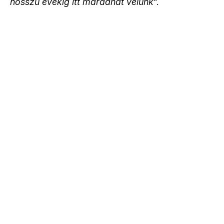
hosszú évekig itt maradhat velünk
”.