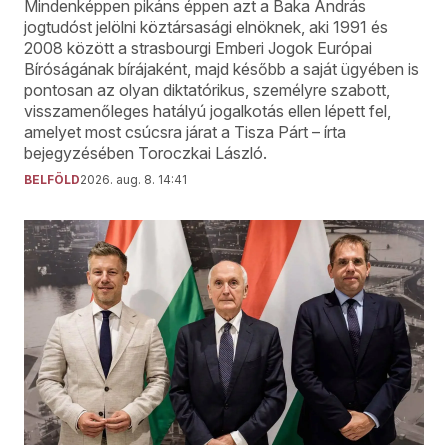
Mindenképpen pikáns éppen azt a Baka András
jogtudóst jelölni köztársasági elnöknek, aki 1991 és
2008 között a strasbourgi Emberi Jogok Európai
Bíróságának bírájaként, majd később a saját ügyében is
pontosan az olyan diktatórikus, személyre szabott,
visszamenőleges hatályú jogalkotás ellen lépett fel,
amelyet most csúcsra járat a Tisza Párt – írta
bejegyzésében Toroczkai László.
BELFÖLD
2026. aug. 8. 14:41