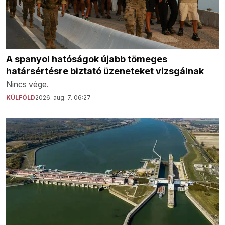
A spanyol hatóságok újabb tömeges
határsértésre biztató üzeneteket vizsgálnak
Nincs vége.
KÜLFÖLD
2026. aug. 7. 06:27