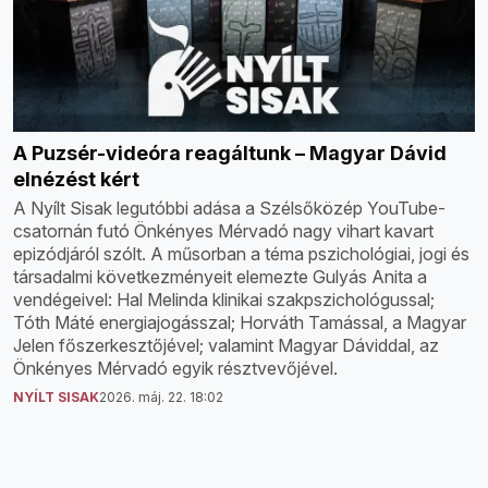
A Puzsér-videóra reagáltunk – Magyar Dávid
elnézést kért
A Nyílt Sisak legutóbbi adása a Szélsőközép YouTube-
csatornán futó Önkényes Mérvadó nagy vihart kavart
epizódjáról szólt. A műsorban a téma pszichológiai, jogi és
társadalmi következményeit elemezte Gulyás Anita a
vendégeivel: Hal Melinda klinikai szakpszichológussal;
Tóth Máté energiajogásszal; Horváth Tamással, a Magyar
Jelen főszerkesztőjével; valamint Magyar Dáviddal, az
Önkényes Mérvadó egyik résztvevőjével.
NYÍLT SISAK
2026. máj. 22. 18:02