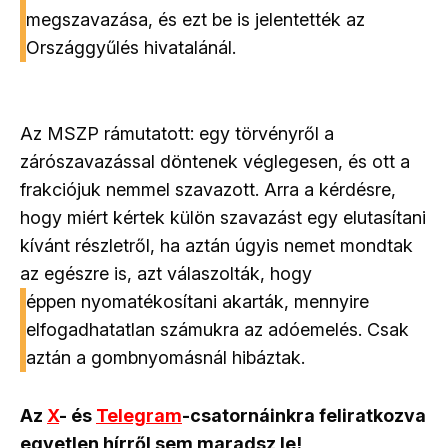
megszavazása, és ezt be is jelentették az
Országgyűlés hivatalánál.
Az MSZP rámutatott: egy törvényről a
zárószavazással döntenek véglegesen, és ott a
frakciójuk nemmel szavazott. Arra a kérdésre,
hogy miért kértek külön szavazást egy elutasítani
kívánt részletről, ha aztán úgyis nemet mondtak
az egészre is, azt válaszolták, hogy
éppen nyomatékosítani akarták, mennyire
elfogadhatatlan számukra az adóemelés. Csak
aztán a gombnyomásnál hibáztak.
Az
X
- és
Telegram
-csatornáinkra feliratkozva
egyetlen hírről sem maradsz le!