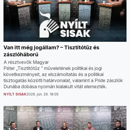
Van itt még jogállam? – Tisztítótűz és
zászlóháború
A résztvevők Magyar
Péter „Tisztítótűz ” műveletének politikai és jogi
következményeit, az elszámoltatás és a politikai
tisztogatás közötti határvonalat, valamint a Pride zászlók
Dunába dobása nyomán kialakult vitát elemezték.
NYÍLT SISAK
2026. jún. 26. 18:05