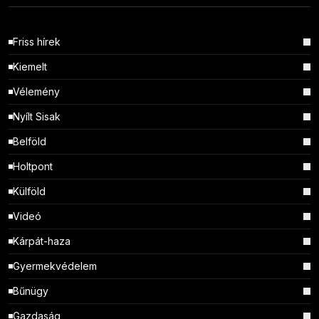
Friss hírek
Kiemelt
Vélemény
Nyílt Sisak
Belföld
Holtpont
Külföld
Videó
Kárpát-haza
Gyermekvédelem
Bűnügy
Gazdaság