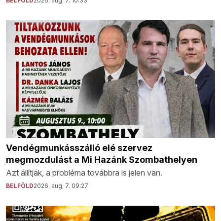
BELFÖLD
2026. aug. 7. 10:33
Vendégmunkásszálló elé szervez
megmozdulást a Mi Hazánk Szombathelyen
Azt állítják, a probléma továbbra is jelen van.
BELFÖLD
2026. aug. 7. 09:27