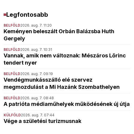
Legfontosabb
BELFÖLD
2026. aug. 7. 11:20
Keményen beleszált Orbán Balázsba Huth
Gergely
BELFÖLD
2026. aug. 7. 10:31
Vannak, amik nem változnak: Mészáros Lőrinc
tendert nyer
BELFÖLD
2026. aug. 7. 09:19
Vendégmunkásszálló elé szervez
megmozdulást a Mi Hazánk Szombathelyen
BELFÖLD
2026. aug. 7. 08:48
A patrióta médiaműhelyek működésének új útja
KÜLFÖLD
2026. aug. 7. 07:44
Vége a születési turizmusnak