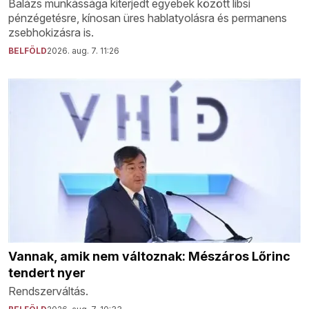
Balázs munkássága kiterjedt egyebek között libsi
pénzégetésre, kínosan üres hablatyolásra és permanens
zsebhokizásra is.
BELFÖLD
2026. aug. 7. 11:26
Vannak, amik nem változnak: Mészáros Lőrinc
tendert nyer
Rendszerváltás.