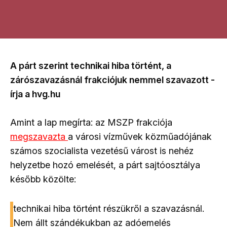
A párt szerint technikai hiba történt, a
zárószavazásnál frakciójuk nemmel szavazott -
írja a hvg.hu
Amint a lap megírta: az MSZP frakciója
megszavazta
a városi vízművek közműadójának
számos szocialista vezetésű várost is nehéz
helyzetbe hozó emelését, a párt sajtóosztálya
később közölte:
technikai hiba történt részükről a szavazásnál.
Nem állt szándékukban az adóemelés