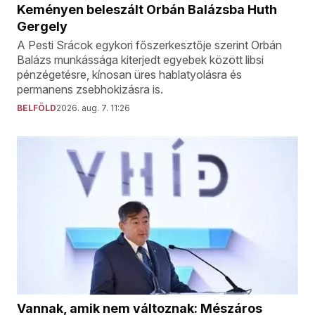
Keményen beleszált Orbán Balázsba Huth
Gergely
A Pesti Srácok egykori főszerkesztője szerint Orbán
Balázs munkássága kiterjedt egyebek között libsi
pénzégetésre, kínosan üres hablatyolásra és
permanens zsebhokizásra is.
BELFÖLD
2026. aug. 7. 11:26
Vannak, amik nem változnak: Mészáros