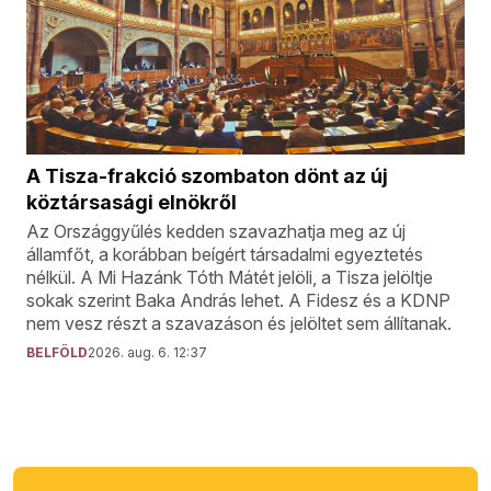
A Tisza-frakció szombaton dönt az új
köztársasági elnökről
Az Országgyűlés kedden szavazhatja meg az új
államfőt, a korábban beígért társadalmi egyeztetés
nélkül. A Mi Hazánk Tóth Mátét jelöli, a Tisza jelöltje
sokak szerint Baka András lehet. A Fidesz és a KDNP
nem vesz részt a szavazáson és jelöltet sem állítanak.
BELFÖLD
2026. aug. 6. 12:37