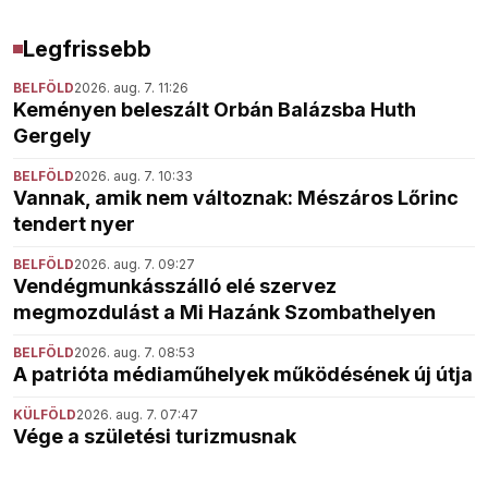
Legfrissebb
BELFÖLD
2026. aug. 7. 11:26
Keményen beleszált Orbán Balázsba Huth
Gergely
BELFÖLD
2026. aug. 7. 10:33
Vannak, amik nem változnak: Mészáros Lőrinc
tendert nyer
BELFÖLD
2026. aug. 7. 09:27
Vendégmunkásszálló elé szervez
megmozdulást a Mi Hazánk Szombathelyen
BELFÖLD
2026. aug. 7. 08:53
A patrióta médiaműhelyek működésének új útja
KÜLFÖLD
2026. aug. 7. 07:47
Vége a születési turizmusnak