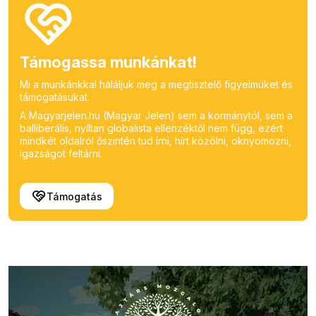
Támogassa munkánkat!
Mi a munkánkkal háláljuk meg a megtisztelő figyelmüket és
támogatásukat.
A Magyarjelen.hu (Magyar Jelen) sem a kormánytól, sem a
balliberális, nyíltan globalista ellenzéktől nem függ, ezért
mindkét oldalról őszintén tud írni, hírt közölni, oknyomozni,
igazságot feltárni.
Támogatás