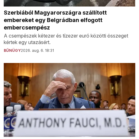
Szerbiából Magyarországra szállított
embereket egy Belgrádban elfogott
embercsempész
A csempészek kétezer és tízezer euró közötti összeget
kértek egy utazásért.
BŰNÜGY
2026. aug. 6. 18:31