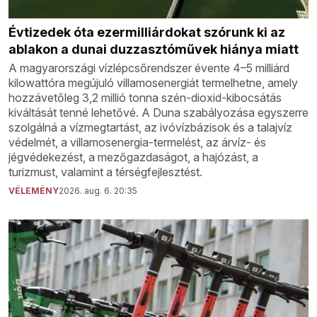
Évtizedek óta ezermilliárdokat szórunk ki az
ablakon a dunai duzzasztóművek hiánya miatt
A magyarországi vízlépcsőrendszer évente 4–5 milliárd
kilowattóra megújuló villamosenergiát termelhetne, amely
hozzávetőleg 3,2 millió tonna szén-dioxid-kibocsátás
kiváltását tenné lehetővé. A Duna szabályozása egyszerre
szolgálná a vízmegtartást, az ivóvízbázisok és a talajvíz
védelmét, a villamosenergia-termelést, az árvíz- és
jégvédekezést, a mezőgazdaságot, a hajózást, a
turizmust, valamint a térségfejlesztést.
VÉLEMÉNY
2026. aug. 6. 20:35