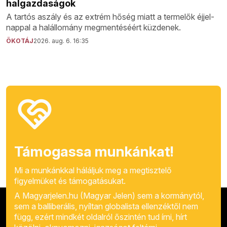
halgazdaságok
A tartós aszály és az extrém hőség miatt a termelők éjjel-
nappal a halállomány megmentéséért küzdenek.
ÖKOTÁJ
2026. aug. 6. 16:35
Támogassa munkánkat!
Mi a munkánkkal háláljuk meg a megtisztelő
figyelmüket és támogatásukat.
A Magyarjelen.hu (Magyar Jelen) sem a kormánytól,
sem a balliberális, nyíltan globalista ellenzéktől nem
függ, ezért mindkét oldalról őszintén tud írni, hírt