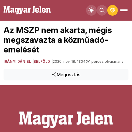
Az MSZP nem akarta, mégis
megszavazta a közműadó-
emelését
IRÁNYI DÁNIEL
BELFÖLD
2020. nov. 18. 11:04
1 perces olvasmány
Megosztás