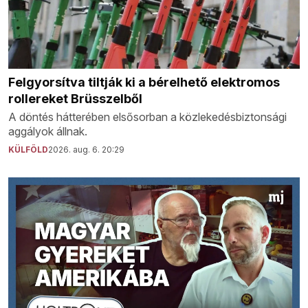
Felgyorsítva tiltják ki a bérelhető elektromos
rollereket Brüsszelből
A döntés hátterében elsősorban a közlekedésbiztonsági
aggályok állnak.
KÜLFÖLD
2026. aug. 6. 20:29