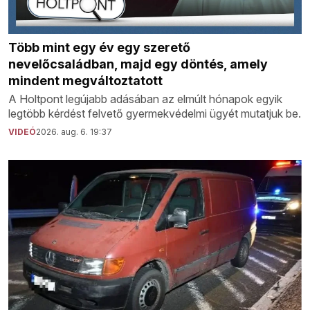
Több mint egy év egy szerető
nevelőcsaládban, majd egy döntés, amely
mindent megváltoztatott
A Holtpont legújabb adásában az elmúlt hónapok egyik
legtöbb kérdést felvető gyermekvédelmi ügyét mutatjuk be.
VIDEÓ
2026. aug. 6. 19:37