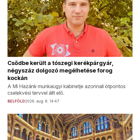
Csődbe került a tószegi kerékpárgyár,
négyszáz dolgozó megélhetése forog
kockán
A Mi Hazánk munkaügyi kabinetje azonnali ötpontos
cselekvési tervvel állt elő.
BELFÖLD
2026. aug. 6. 14:47