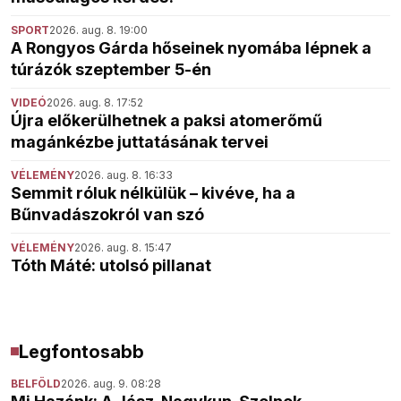
SPORT
2026. aug. 8. 19:00
A Rongyos Gárda hőseinek nyomába lépnek a
túrázók szeptember 5-én
VIDEÓ
2026. aug. 8. 17:52
Újra előkerülhetnek a paksi atomerőmű
magánkézbe juttatásának tervei
VÉLEMÉNY
2026. aug. 8. 16:33
Semmit róluk nélkülük – kivéve, ha a
Bűnvadászokról van szó
VÉLEMÉNY
2026. aug. 8. 15:47
Tóth Máté: utolsó pillanat
Legfontosabb
BELFÖLD
2026. aug. 9. 08:28