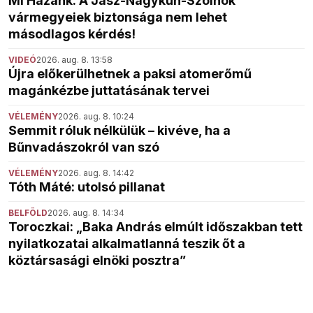
Mi Hazánk: A Jász-Nagykun-Szolnok
vármegyeiek biztonsága nem lehet
másodlagos kérdés!
VIDEÓ
2026. aug. 8. 13:58
Újra előkerülhetnek a paksi atomerőmű
magánkézbe juttatásának tervei
VÉLEMÉNY
2026. aug. 8. 10:24
Semmit róluk nélkülük – kivéve, ha a
Bűnvadászokról van szó
VÉLEMÉNY
2026. aug. 8. 14:42
Tóth Máté: utolsó pillanat
BELFÖLD
2026. aug. 8. 14:34
Toroczkai: „Baka András elmúlt időszakban tett
nyilatkozatai alkalmatlanná teszik őt a
köztársasági elnöki posztra”