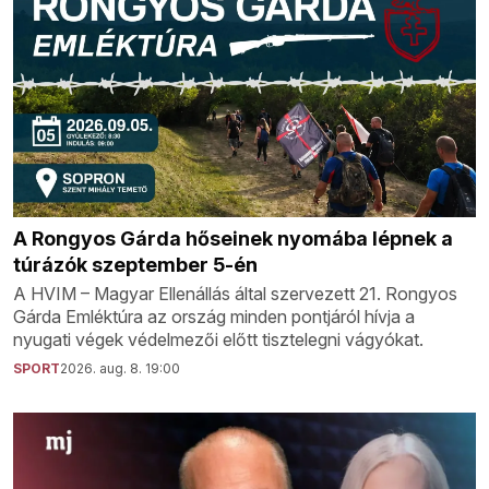
A Rongyos Gárda hőseinek nyomába lépnek a
túrázók szeptember 5-én
A HVIM – Magyar Ellenállás által szervezett 21. Rongyos
Gárda Emléktúra az ország minden pontjáról hívja a
nyugati végek védelmezői előtt tisztelegni vágyókat.
SPORT
2026. aug. 8. 19:00