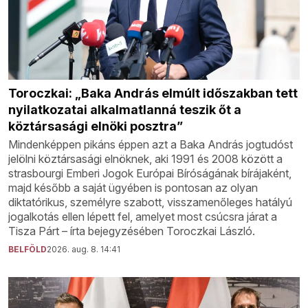
Toroczkai: „Baka András elmúlt időszakban tett
nyilatkozatai alkalmatlanná teszik őt a
köztársasági elnöki posztra”
Mindenképpen pikáns éppen azt a Baka András jogtudóst
jelölni köztársasági elnöknek, aki 1991 és 2008 között a
strasbourgi Emberi Jogok Európai Bíróságának bírájaként,
majd később a saját ügyében is pontosan az olyan
diktatórikus, személyre szabott, visszamenőleges hatályú
jogalkotás ellen lépett fel, amelyet most csúcsra járat a
Tisza Párt – írta bejegyzésében Toroczkai László.
BELFÖLD
2026. aug. 8. 14:41