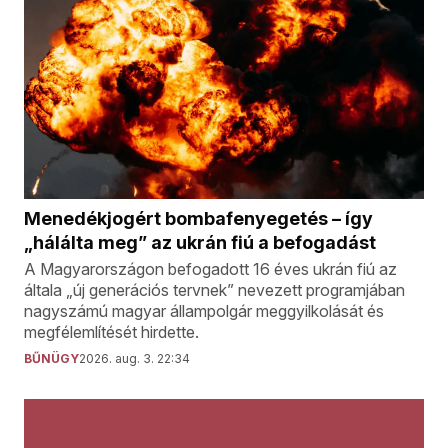
Menedékjogért bombafenyegetés – így
„hálálta meg” az ukrán fiú a befogadást
A Magyarországon befogadott 16 éves ukrán fiú az
általa „új generációs tervnek” nevezett programjában
nagyszámú magyar állampolgár meggyilkolását és
megfélemlítését hirdette.
BŰNÜGY
2026. aug. 3. 22:34