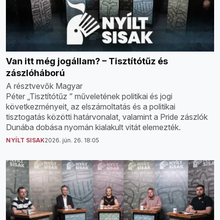
Van itt még jogállam? – Tisztítótűz és
zászlóháború
A résztvevők Magyar
Péter „Tisztítótűz ” műveletének politikai és jogi
következményeit, az elszámoltatás és a politikai
tisztogatás közötti határvonalat, valamint a Pride zászlók
Dunába dobása nyomán kialakult vitát elemezték.
NYÍLT SISAK
2026. jún. 26. 18:05