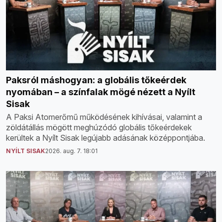
Paksról máshogyan: a globális tőkeérdek
nyomában – a színfalak mögé nézett a Nyílt
Sisak
A Paksi Atomerőmű működésének kihívásai, valamint a
zöldátállás mögött meghúzódó globális tőkeérdekek
kerültek a Nyílt Sisak legújabb adásának középpontjába.
NYÍLT SISAK
2026. aug. 7. 18:01