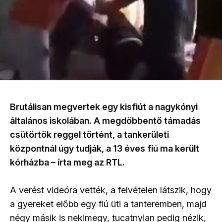
Brutálisan megvertek egy kisfiút a nagykónyi
általános iskolában. A megdöbbentő támadás
csütörtök reggel történt, a tankerületi
központnál úgy tudják, a 13 éves fiú ma került
kórházba – írta meg az RTL.
A verést videóra vették, a felvételen látszik, hogy
a gyereket előbb egy fiú üti a tanteremben, majd
négy másik is nekimegy, tucatnyian pedig nézik,