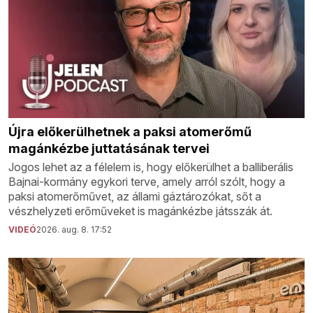
Újra előkerülhetnek a paksi atomerőmű
magánkézbe juttatásának tervei
Jogos lehet az a félelem is, hogy előkerülhet a balliberális
Bajnai-kormány egykori terve, amely arról szólt, hogy a
paksi atomerőművet, az állami gáztározókat, sőt a
vészhelyzeti erőműveket is magánkézbe játsszák át.
VIDEÓ
2026. aug. 8. 17:52