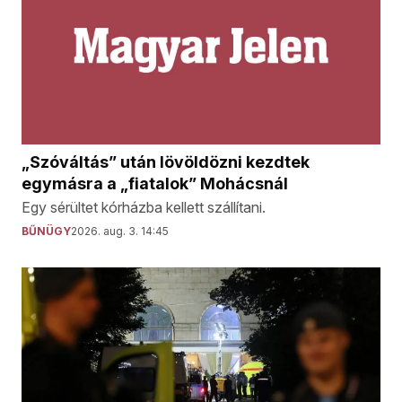
„Szóváltás” után lövöldözni kezdtek
egymásra a „fiatalok” Mohácsnál
Egy sérültet kórházba kellett szállítani.
BŰNÜGY
2026. aug. 3. 14:45