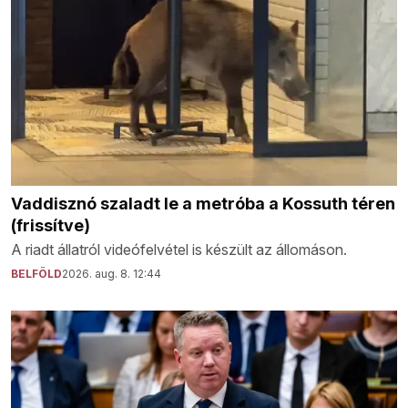
Vaddisznó szaladt le a metróba a Kossuth téren
(frissítve)
A riadt állatról videófelvétel is készült az állomáson.
BELFÖLD
2026. aug. 8. 12:44