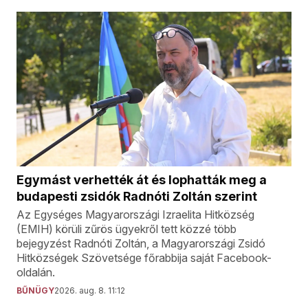
Egymást verhették át és lophatták meg a
budapesti zsidók Radnóti Zoltán szerint
Az Egységes Magyarországi Izraelita Hitközség
(EMIH) körüli zűrös ügyekről tett közzé több
bejegyzést Radnóti Zoltán, a Magyarországi Zsidó
Hitközségek Szövetsége főrabbija saját Facebook-
oldalán.
BŰNÜGY
2026. aug. 8. 11:12