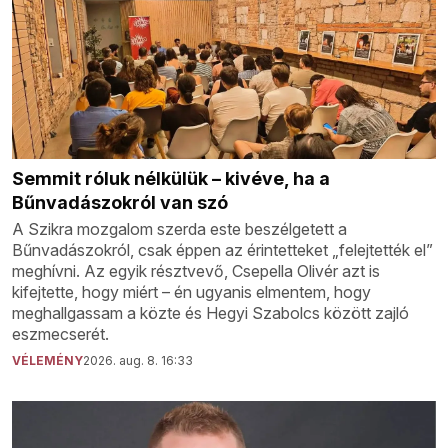
Semmit róluk nélkülük – kivéve, ha a
Bűnvadászokról van szó
A Szikra mozgalom szerda este beszélgetett a
Bűnvadászokról, csak éppen az érintetteket „felejtették el”
meghívni. Az egyik résztvevő, Csepella Olivér azt is
kifejtette, hogy miért – én ugyanis elmentem, hogy
meghallgassam a közte és Hegyi Szabolcs között zajló
eszmecserét.
VÉLEMÉNY
2026. aug. 8. 16:33