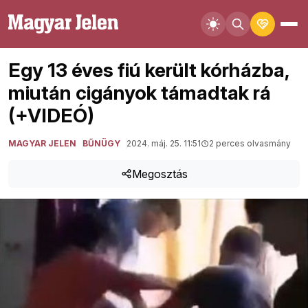
Egy 13 éves fiú került kórházba,
miután cigányok támadtak rá
(+VIDEÓ)
MAGYAR JELEN
BŰNÜGY
2024. máj. 25. 11:51
2 perces olvasmány
Megosztás