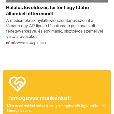
Halálos lövöldözés történt egy Idaho
állambeli étteremnél
A médiumoknak nyilatkozó szemtanúk szerint a
támadó egy AR típusú félautomata puskával volt
felfegyverkezve, és egy másik, pisztolyos személlyel
váltott lövéseket.
BŰNÜGY
2026. aug. 2. 08:15
Támogassa munkánkat!
Mi a munkánkkal háláljuk meg a megtisztelő figyelmüket és
támogatásukat.