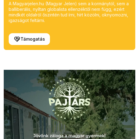
A Magyarjelen.hu (Magyar Jelen) sem a kormánytól, sem a
balliberális, nyíltan globalista ellenzéktől nem függ, ezért
mindkét oldalról őszintén tud írni, hírt közölni, oknyomozni,
igazságot feltárni.
Támogatás