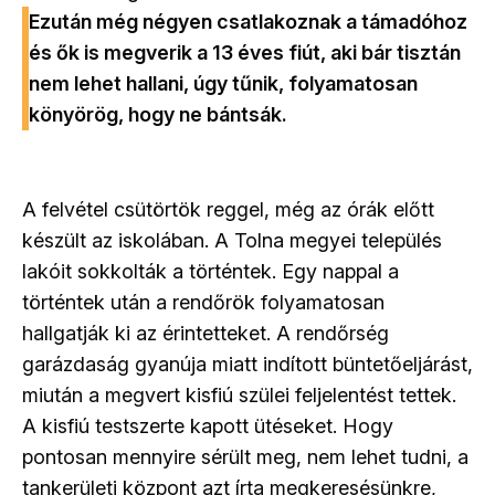
Ezután még négyen csatlakoznak a támadóhoz
és ők is megverik a 13 éves fiút, aki bár tisztán
nem lehet hallani, úgy tűnik, folyamatosan
könyörög, hogy ne bántsák.
A felvétel csütörtök reggel, még az órák előtt
készült az iskolában. A Tolna megyei település
lakóit sokkolták a történtek. Egy nappal a
történtek után a rendőrök folyamatosan
hallgatják ki az érintetteket. A rendőrség
garázdaság gyanúja miatt indított büntetőeljárást,
miután a megvert kisfiú szülei feljelentést tettek.
A kisfiú testszerte kapott ütéseket. Hogy
pontosan mennyire sérült meg, nem lehet tudni, a
tankerületi központ azt írta megkeresésünkre,