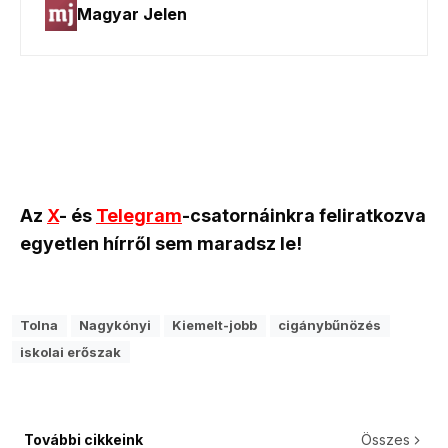
Az
X
- és
Telegram
-csatornáinkra feliratkozva
egyetlen hírről sem maradsz le!
Tolna
Nagykónyi
Kiemelt-jobb
cigánybűnözés
iskolai erőszak
További cikkeink
Összes