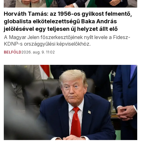
Horváth Tamás: az 1956-os gyilkost felmentő,
globalista elkötelezettségű Baka András
jelölésével egy teljesen új helyzet állt elő
A Magyar Jelen főszerkesztőjének nyílt levele a Fidesz-
KDNP-s országgyűlési képviselőkhöz.
BELFÖLD
2026. aug. 9. 11:02