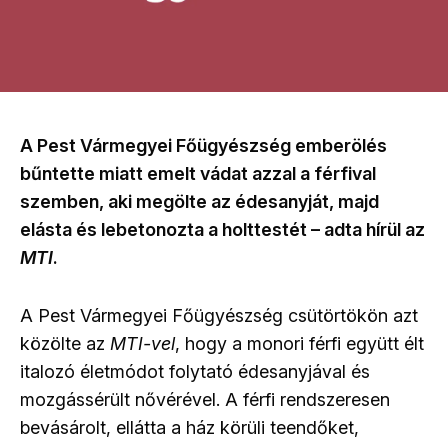
A Pest Vármegyei Főügyészség emberölés
bűntette miatt emelt vádat azzal a férfival
szemben, aki megölte az édesanyját, majd
elásta és lebetonozta a holttestét – adta hírül az
MTI
.
A Pest Vármegyei Főügyészség csütörtökön azt
közölte az
MTI-vel
, hogy a monori férfi együtt élt
italozó életmódot folytató édesanyjával és
mozgássérült nővérével. A férfi rendszeresen
bevásárolt, ellátta a ház körüli teendőket,