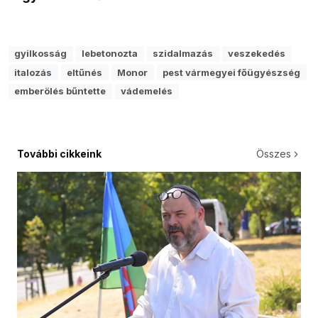
gyilkosság
lebetonozta
szidalmazás
veszekedés
italozás
eltűnés
Monor
pest vármegyei főügyészség
emberölés bűntette
vádemelés
További cikkeink
Összes