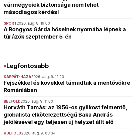
vármegyeiek biztonsága nem lehet
másodlagos kérdés!
SPORT
2026. aug. 8. 19:00
A Rongyos Gárda hőseinek nyomába lépnek a
túrázók szeptember 5-én
Legfontosabb
KÁRPÁT-HAZA
2026. aug. 9. 12:23
Fejszékkel és kövekkel támadtak a mentősökre
Romániában
BELFÖLD
2026. aug. 9. 11:00
Horváth Tamás: az 1956-os gyilkost felmentő,
globalista elkötelezettségű Baka András
jelölésével egy teljesen új helyzet állt elő
KÜLFÖLD
2026. aug. 9. 08:34