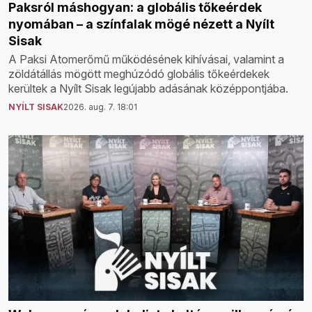
Paksról máshogyan: a globális tőkeérdek
nyomában – a színfalak mögé nézett a Nyílt
Sisak
A Paksi Atomerőmű működésének kihívásai, valamint a
zöldátállás mögött meghúzódó globális tőkeérdekek
kerültek a Nyílt Sisak legújabb adásának középpontjába.
NYÍLT SISAK
2026. aug. 7. 18:01