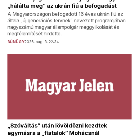
„hálálta meg” az ukrán fiú a befogadást
A Magyarországon befogadott 16 éves ukrán fiú az
általa „új generációs tervnek” nevezett programjában
nagyszámú magyar állampolgár meggyilkolását és
megfélemlítését hirdette.
BŰNÜGY
2026. aug. 3. 22:34
„Szóváltás” után lövöldözni kezdtek
egymásra a „fiatalok” Mohácsnál