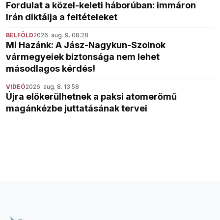
Fordulat a közel-keleti háborúban: immáron
Irán diktálja a feltételeket
BELFÖLD
2026. aug. 9. 08:28
Mi Hazánk: A Jász-Nagykun-Szolnok
vármegyeiek biztonsága nem lehet
másodlagos kérdés!
VIDEÓ
2026. aug. 8. 13:58
Újra előkerülhetnek a paksi atomerőmű
magánkézbe juttatásának tervei