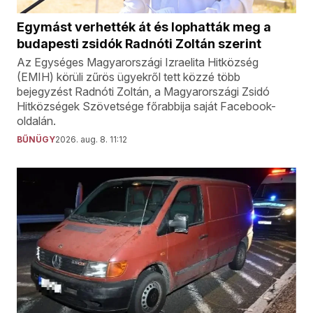
Egymást verhették át és lophatták meg a
budapesti zsidók Radnóti Zoltán szerint
Az Egységes Magyarországi Izraelita Hitközség
(EMIH) körüli zűrös ügyekről tett közzé több
bejegyzést Radnóti Zoltán, a Magyarországi Zsidó
Hitközségek Szövetsége főrabbija saját Facebook-
oldalán.
BŰNÜGY
2026. aug. 8. 11:12