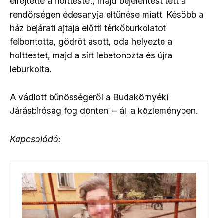
elrejtette a holttestet, majd bejelentést tett a
rendőrségen édesanyja eltűnése miatt. Később a
ház bejárati ajtaja előtti térkőburkolatot
felbontotta, gödröt ásott, oda helyezte a
holttestet, majd a sírt lebetonozta és újra
leburkolta.
A vádlott bűnösségéről a Budakörnyéki
Járásbíróság fog dönteni – áll a közleményben.
Kapcsolódó: