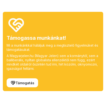
Támogassa munkánkat!
Mi a munkánkkal háláljuk meg a megtisztelő figyelmüket és
támogatásukat.
A Magyarjelen.hu (Magyar Jelen) sem a kormánytól, sem a
balliberális, nyíltan globalista ellenzéktől nem függ, ezért
mindkét oldalról őszintén tud írni, hírt közölni, oknyomozni,
igazságot feltárni.
Támogatás