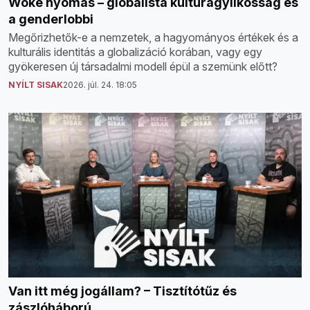
Woke nyomás – globalista kultúragyilkosság és
a genderlobbi
Megőrizhetők-e a nemzetek, a hagyományos értékek és a
kulturális identitás a globalizáció korában, vagy egy
gyökeresen új társadalmi modell épül a szemünk előtt?
NYÍLT SISAK
2026. júl. 24. 18:05
Van itt még jogállam? – Tisztítótűz és
zászlóháború