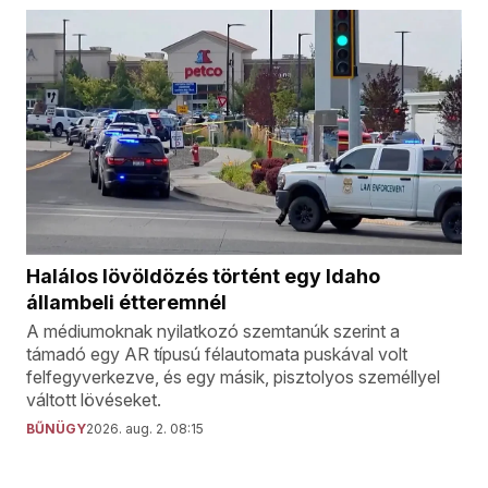
Halálos lövöldözés történt egy Idaho
állambeli étteremnél
A médiumoknak nyilatkozó szemtanúk szerint a
támadó egy AR típusú félautomata puskával volt
felfegyverkezve, és egy másik, pisztolyos személlyel
váltott lövéseket.
BŰNÜGY
2026. aug. 2. 08:15