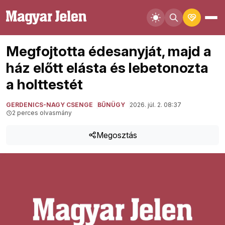
Megfojtotta édesanyját, majd a
ház előtt elásta és lebetonozta
a holttestét
GERDENICS-NAGY CSENGE
BŰNÜGY
2026. júl. 2. 08:37
2 perces olvasmány
Megosztás