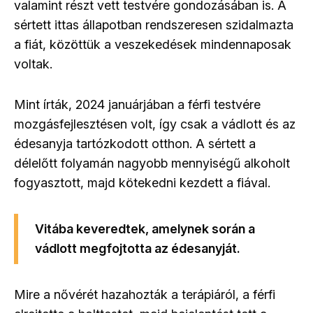
valamint részt vett testvére gondozásában is. A
sértett ittas állapotban rendszeresen szidalmazta
a fiát, közöttük a veszekedések mindennaposak
voltak.
Mint írták, 2024 januárjában a férfi testvére
mozgásfejlesztésen volt, így csak a vádlott és az
édesanyja tartózkodott otthon. A sértett a
délelőtt folyamán nagyobb mennyiségű alkoholt
fogyasztott, majd kötekedni kezdett a fiával.
Vitába keveredtek, amelynek során a
vádlott megfojtotta az édesanyját.
Mire a nővérét hazahozták a terápiáról, a férfi