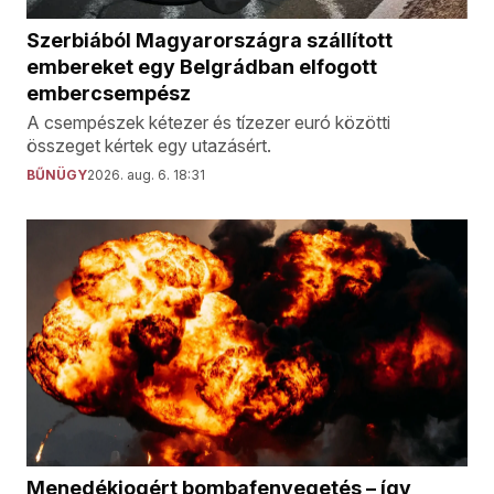
Szerbiából Magyarországra szállított
embereket egy Belgrádban elfogott
embercsempész
A csempészek kétezer és tízezer euró közötti
összeget kértek egy utazásért.
BŰNÜGY
2026. aug. 6. 18:31
Menedékjogért bombafenyegetés – így