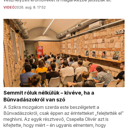
VIDEÓ
2026. aug. 8. 17:52
Semmit róluk nélkülük – kivéve, ha a
Bűnvadászokról van szó
A Szikra mozgalom szerda este beszélgetett a
Bűnvadászokról, csak éppen az érintetteket „felejtették el”
meghívni. Az egyik résztvevő, Csepella Olivér azt is
kifejtette, hogy miért – én ugyanis elmentem, hogy