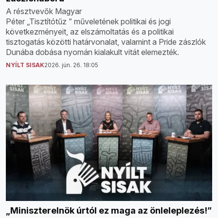
A résztvevők Magyar
Péter „Tisztítótűz ” műveletének politikai és jogi
következményeit, az elszámoltatás és a politikai
tisztogatás közötti határvonalat, valamint a Pride zászlók
Dunába dobása nyomán kialakult vitát elemezték.
NYÍLT SISAK
2026. jún. 26. 18:05
„Miniszterelnök úrtól ez maga az önleleplezés!”