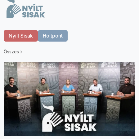
Nyílt Sisak
Holtpont
Összes