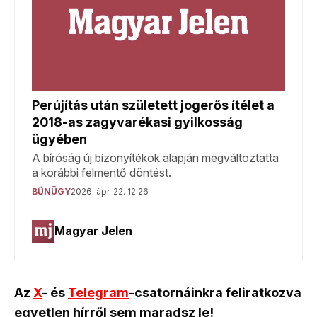
Az
X
- és
Telegram
-csatornáinkra feliratkozva
egyetlen hírről sem maradsz le!