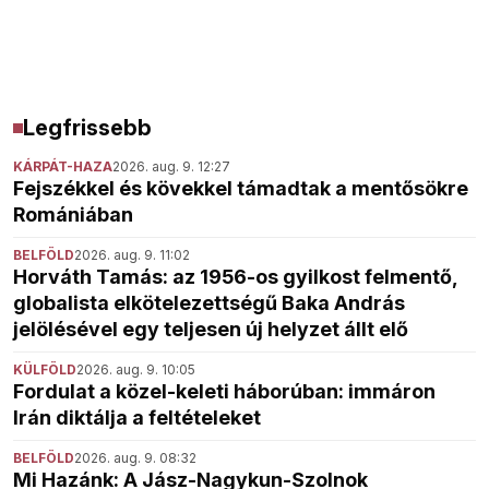
Legfrissebb
KÁRPÁT-HAZA
2026. aug. 9. 12:27
Fejszékkel és kövekkel támadtak a mentősökre
Romániában
BELFÖLD
2026. aug. 9. 11:02
Horváth Tamás: az 1956-os gyilkost felmentő,
globalista elkötelezettségű Baka András
jelölésével egy teljesen új helyzet állt elő
KÜLFÖLD
2026. aug. 9. 10:05
Fordulat a közel-keleti háborúban: immáron
Irán diktálja a feltételeket
BELFÖLD
2026. aug. 9. 08:32
Mi Hazánk: A Jász-Nagykun-Szolnok