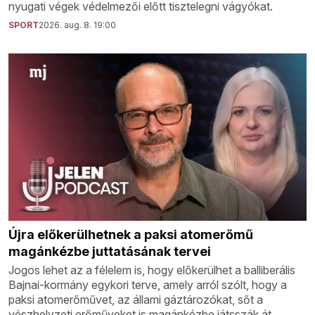
nyugati végek védelmezői előtt tisztelegni vágyókat.
SPORT
2026. aug. 8. 19:00
Újra előkerülhetnek a paksi atomerőmű
magánkézbe juttatásának tervei
Jogos lehet az a félelem is, hogy előkerülhet a balliberális
Bajnai-kormány egykori terve, amely arról szólt, hogy a
paksi atomerőművet, az állami gáztározókat, sőt a
vészhelyzeti erőműveket is magánkézbe játsszák át.