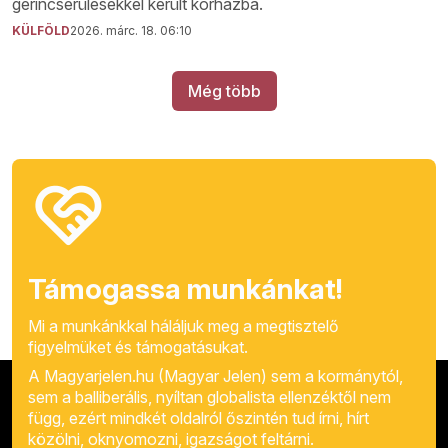
gerincsérülésekkel került kórházba.
KÜLFÖLD
2026. márc. 18. 06:10
Még több
Támogassa munkánkat!
Mi a munkánkkal háláljuk meg a megtisztelő
figyelmüket és támogatásukat.
A Magyarjelen.hu (Magyar Jelen) sem a kormánytól,
sem a balliberális, nyíltan globalista ellenzéktől nem
függ, ezért mindkét oldalról őszintén tud írni, hírt
közölni, oknyomozni, igazságot feltárni.