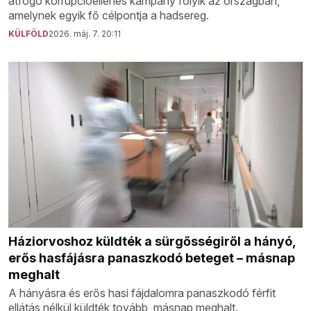
átfogó korrupcióellenes kampány folyik az országban,
amelynek egyik fő célpontja a hadsereg.
KÜLFÖLD
2026. máj. 7. 20:11
Háziorvoshoz küldték a sürgősségiről a hányó,
erős hasfájásra panaszkodó beteget – másnap
meghalt
A hányásra és erős hasi fájdalomra panaszkodó férfit
ellátás nélkül küldték tovább, másnap meghalt.