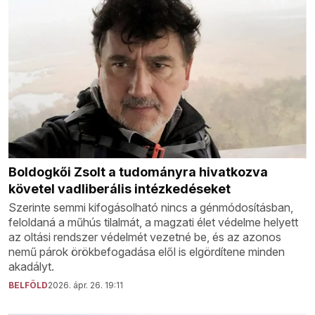
Boldogkői Zsolt a tudományra hivatkozva
követel vadliberális intézkedéseket
Szerinte semmi kifogásolható nincs a génmódosításban,
feloldaná a műhús tilalmát, a magzati élet védelme helyett
az oltási rendszer védelmét vezetné be, és az azonos
nemű párok örökbefogadása elől is elgördítene minden
akadályt.
BELFÖLD
2026. ápr. 26. 19:11