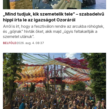
„Mind tudjuk, kik szemetelik tele” – szabadelvű
hippi írta le az igazságot Ozoráról
Arról is írt, hogy a fesztiválon rendre az arcukba röhögtek,
és „gójnak” hívták őket, akik majd „úgyis feltakarítják a
szemetet utánuk”.
BELFÖLD
2026. aug. 4. 08:37