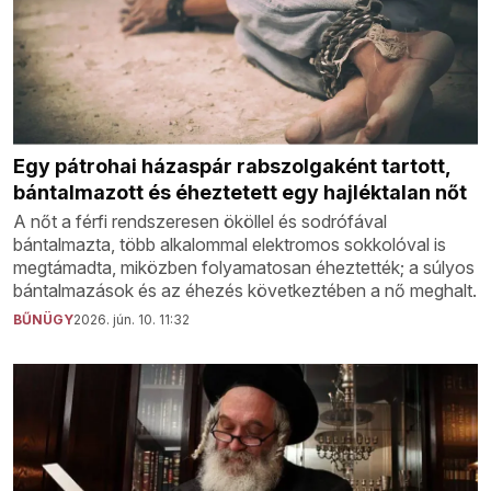
Egy pátrohai házaspár rabszolgaként tartott,
bántalmazott és éheztetett egy hajléktalan nőt
A nőt a férfi rendszeresen ököllel és sodrófával
bántalmazta, több alkalommal elektromos sokkolóval is
megtámadta, miközben folyamatosan éheztették; a súlyos
bántalmazások és az éhezés következtében a nő meghalt.
BŰNÜGY
2026. jún. 10. 11:32