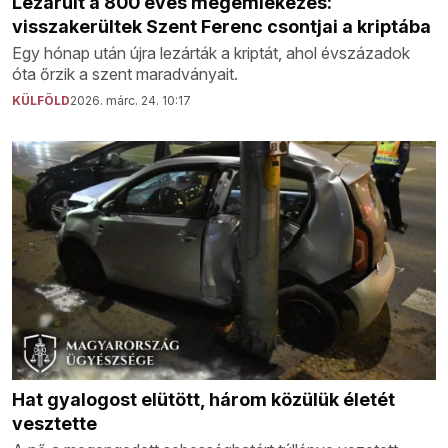
Lezárult a 800 éves megemlékezés:
visszakerültek Szent Ferenc csontjai a kriptába
Egy hónap után újra lezárták a kriptát, ahol évszázadok
óta őrzik a szent maradványait.
KÜLFÖLD
2026. márc. 24. 10:17
Hat gyalogost elütött, három közülük életét
vesztette