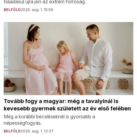
Ráadásul újra jön az extrém forróság.
BELFÖLD
2026. aug. 1. 15:06
Tovább fogy a magyar: még a tavalyinál is
kevesebb gyermek született az év első felében
Még a korábbi becsléseknél is gyorsabb a
népességfogyás.
BELFÖLD
2026. aug. 1. 13:37