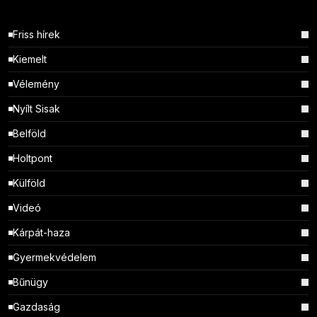
Friss hírek
Kiemelt
Vélemény
Nyílt Sisak
Belföld
Holtpont
Külföld
Videó
Kárpát-haza
Gyermekvédelem
Bűnügy
Gazdaság