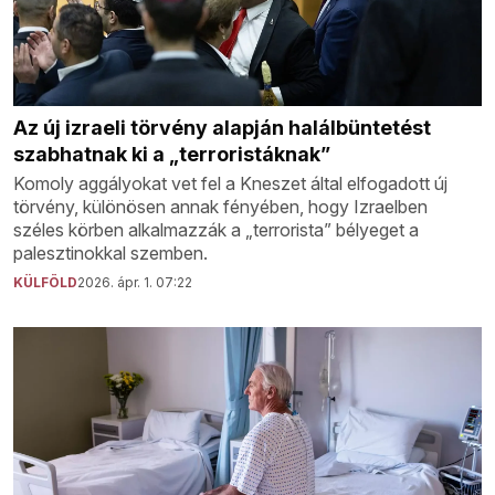
Az új izraeli törvény alapján halálbüntetést
szabhatnak ki a „terroristáknak”
Komoly aggályokat vet fel a Kneszet által elfogadott új
törvény, különösen annak fényében, hogy Izraelben
széles körben alkalmazzák a „terrorista” bélyeget a
palesztinokkal szemben.
KÜLFÖLD
2026. ápr. 1. 07:22