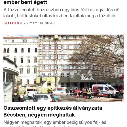
ember bent égett
A tűzzel érintett házrészben egy idős férfi és egy idős nő
lakott, holttestüket oltás közben találták meg a tűzoltók.
BELFÖLD
2026. márc. 18. 08:48
Összeomlott egy építkezés állványzata
Bécsben, négyen meghaltak
Négyen meghaltak, egy ember pedig súlyos fej- és