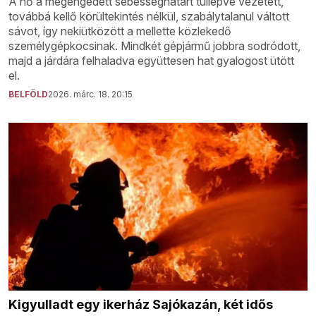
A nő a megengedett sebességhatárt túllépve vezetett,
továbbá kellő körültekintés nélkül, szabálytalanul váltott
sávot, így nekiütközött a mellette közlekedő
személygépkocsinak. Mindkét gépjármű jobbra sodródott,
majd a járdára felhaladva együttesen hat gyalogost ütött
el.
BELFÖLD
2026. márc. 18. 20:15
Kigyulladt egy ikerház Sajókazán, két idős