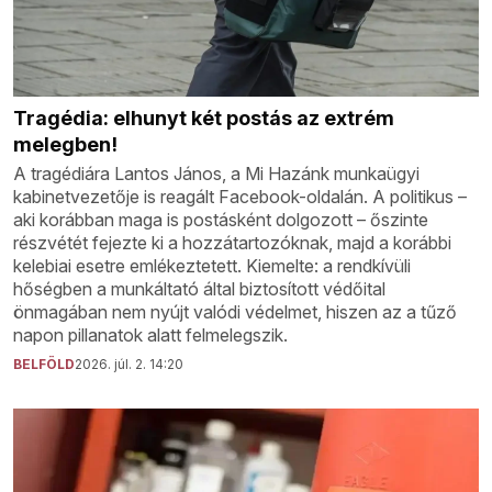
Tragédia: elhunyt két postás az extrém
melegben!
A tragédiára Lantos János, a Mi Hazánk munkaügyi
kabinetvezetője is reagált Facebook-oldalán. A politikus –
aki korábban maga is postásként dolgozott – őszinte
részvétét fejezte ki a hozzátartozóknak, majd a korábbi
kelebiai esetre emlékeztetett. Kiemelte: a rendkívüli
hőségben a munkáltató által biztosított védőital
önmagában nem nyújt valódi védelmet, hiszen az a tűző
napon pillanatok alatt felmelegszik.
BELFÖLD
2026. júl. 2. 14:20