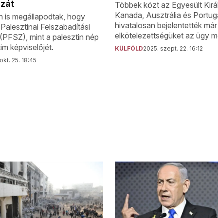
ázát
Többek közt az Egyesült Kirá
Kanada, Ausztrália és Portugá
n is megállapodtak, hogy
hivatalosan bejelentették már
a Palesztinai Felszabadítási
elkötelezettségüket az ügy me
(PFSZ), mint a palesztin nép
tim képviselőjét.
KÜLFÖLD
2025. szept. 22. 16:12
okt. 25. 18:45