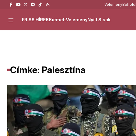
Vélemény
Belföld
FRISS HÍREK
Kiemelt
Vélemény
Nyílt Sisak
Címke: Palesztína