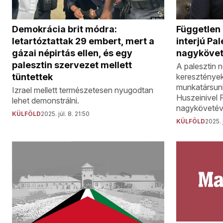
Demokrácia brit módra:
Független 
letartóztattak 29 embert, mert a
interjú Pa
gázai népirtás ellen, és egy
nagykövet
palesztin szervezet mellett
A palesztin n
tüntettek
keresztények
munkatársunk,
Izrael mellett természetesen nyugodtan
Huszeinivel 
lehet demonstrálni.
nagykövetév
KÜLFÖLD
2025. júl. 8. 21:50
KÜLFÖLD
2025. j