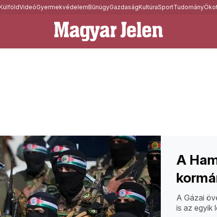
Külföld
Videó
Gyermekvédelem
Bűnügy
Gazdaság
Kultúra
Sport
Tudomány
Ökot
A Hamá
kormán
A Gázai öv
is az egyik