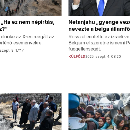
Netanjahu „gyenge vez
 „Ha ez nem népirtás,
nevezte a belga államfő
z?”
Rosszul érintette az izraeli v
elnöke az X-en reagált az
Belgium el szeretné ismerni P
 történő eseményekre.
függetlenségét.
szept. 9. 17:17
KÜLFÖLD
2025. szept. 4. 08:20