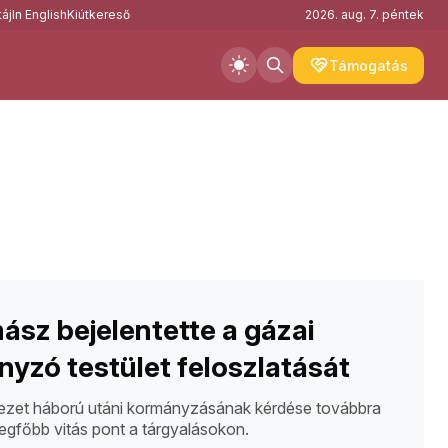
áj
In English
Kiútkereső
2026. aug. 7. péntek
Támogatás
sz bejelentette a gázai
yzó testület feloszlatását
ezet háború utáni kormányzásának kérdése továbbra
 legfőbb vitás pont a tárgyalásokon.