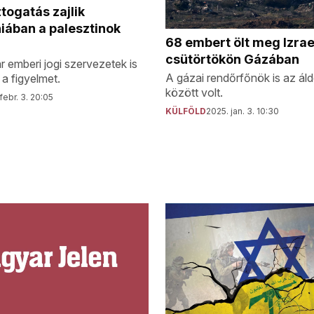
ztogatás zajlik
iában a palesztinok
68 embert ölt meg Izrae
csütörtökön Gázában
 emberi jogi szervezetek is
A gázai rendőrfőnök is az ál
 a figyelmet.
között volt.
febr. 3. 20:05
KÜLFÖLD
2025. jan. 3. 10:30