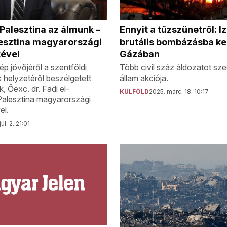
Palesztina az álmunk –
Ennyit a tűzszünetről: I
lesztina magyarországi
brutális bombázásba ke
ével
Gázában
ép jövőjéről a szentföldi
Több civil száz áldozatot sze
 helyzetéről beszélgetett
állam akciója.
 Őexc. dr. Fadi el-
KÜLFÖLD
2025. márc. 18. 10:17
Palesztina magyarországi
el.
úl. 2. 21:01