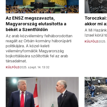
Az ENSZ megszavazta,
Toroczkai:
Magyarország elutasította a
akkor mi a
békét a Szentföldön
A Mi Hazánk 
Izrael körül
Az arab közvélemény felháborodottan
reagált az Orbán-kormány háborúpárti
KÜLFÖLD
2025. 
politikájára. A közel-keleti
véleményformálók Magyarország
bojkottálására szólították fel az arab
társadalmat.
KÜLFÖLD
2025. szept. 14. 13:32