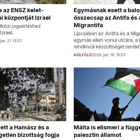
 az ENSZ kelet-
Egymásnak esett a balo
i központját Izrael
összecsap az Antifa és 
Migrantifa
közi jogsértéshez
zrael.
Lipcsében az Antifa és a Migr
egymás ellen vonul utcára, a
jan. 21. 15:57
rendkívüli készültséget rendelt
KÜLFÖLD
2026. jan. 16. 15:57
Málta is elismeri a függ
tt a Hamász és a
palesztin államot
getlen bizottság fogja