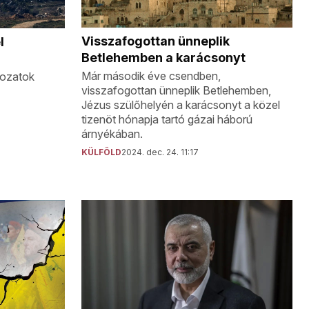
Visszafogottan ünneplik
l
Betlehemben a karácsonyt
Már második éve csendben,
dozatok
visszafogottan ünneplik Betlehemben,
Jézus szülőhelyén a karácsonyt a közel
tizenöt hónapja tartó gázai háború
árnyékában.
KÜLFÖLD
2024. dec. 24. 11:17