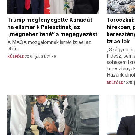
Trump megfenyegette Kanadát:
Toroczkai:
ha elismerik Palesztinát, az
hírekben, 
„megnehezítené” a megegyezést
keresztén
izraeliek
A MAGA mozgalomnak ismét Izrael az
első.
„Szégyen és
Fidesz, sem a
KÜLFÖLD
2025. júl. 31. 21:39
sohasem Izra
keresztényeke
Hazánk elnö
BELFÖLD
2025. j