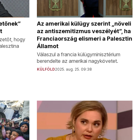
etőnek”
Az amerikai külügy szerint „növeli
t
az antiszemitizmus veszélyét”, ha
Franciaország elismeri a Palesztin
ezetőt, hogy
alesztina
Államot
Válaszul a francia külügyminisztérium
berendelte az amerikai nagykövetet.
KÜLFÖLD
2025. aug. 25. 09:38