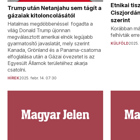
Etnikai tis
Trump után Netanjahu sem tágít a
Ciszjordán
gázaiak kitoloncolásától
szerint
Hatalmas megdöbbenéssel fogadta a
Korábban már
világ Donald Trump újonnan
felhívták erre
megválasztott amerikai elnök legújabb
gyarmatosító javaslatát, mely szerint
KÜLFÖLD
2025. 
Kanada, Grönland és a Panama-csatorna
elfoglalása után a Gázai övezetet is az
Egyesült Államok területéhez akarja
csatolni.
HÍREK
2025. febr. 14. 07:30