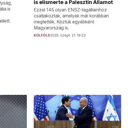
is elismerte a Palesztin Államot
lyság,
lia is
Ezzel 145 olyan ENSZ-tagállamhoz
csatlakoztak, amelyek már korábban
llett.
megtették. Köztük egyébként
Magyarország is.
KÜLFÖLD
2025. szept. 21. 19:23