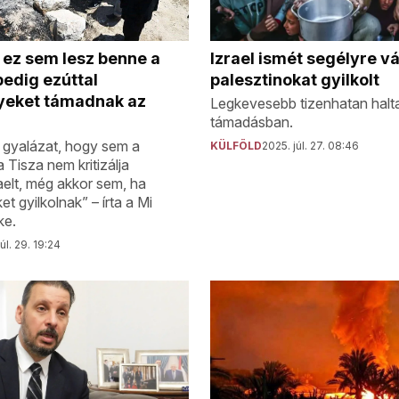
Izrael ismét segélyre v
 ez sem lesz benne a
palesztinokat gyilkolt
pedig ezúttal
yeket támadnak az
Legkevesebb tizenhatan halt
támadásban.
 gyalázat, hogy sem a
KÜLFÖLD
2025. júl. 27. 08:46
 Tisza nem kritizálja
elt, még akkor sem, ha
t gyilkolnak” – írta a Mi
ke.
úl. 29. 19:24