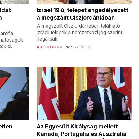
ldal:
Izrael 19 új telepet engedélyezett
a
a megszállt Ciszjordániában
A megszállt Ciszjordániában található
izraeli telepek a nemzetközi jog szerint
antifa
illegálisak.
 hatóságok
ek el.
KÜLFÖLD
2025. dec. 22. 15:33
Az Egyesült Királyság mellett
etlen
Kanada, Portugália és Ausztrália