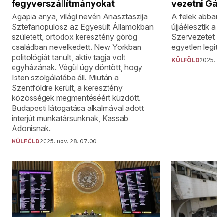
fegyverszállítmányokat
vezetni G
Agapia anya, világi nevén Anasztaszija
A felek abba
Sztefanopulosz az Egyesült Államokban
újjáélesztik 
született, ortodox keresztény görög
Szervezetet 
családban nevelkedett. New Yorkban
egyetlen legi
politológiát tanult, aktív tagja volt
KÜLFÖLD
2025. 
egyházának. Végül úgy döntött, hogy
Isten szolgálatába áll. Miután a
Szentföldre került, a keresztény
közösségek megmentéséért küzdött.
Budapesti látogatása alkalmával adott
interjút munkatársunknak, Kassab
Adonisnak.
KÜLFÖLD
2025. nov. 28. 07:00