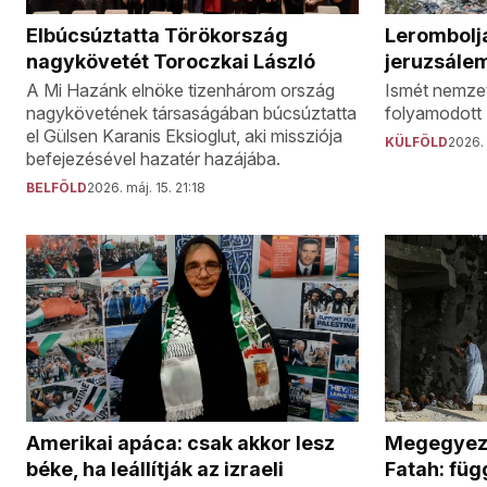
Lerombolja
Elbúcsúztatta Törökország
jeruzsálem
nagykövetét Toroczkai László
Ismét nemzet
A Mi Hazánk elnöke tizenhárom ország
folyamodott I
nagykövetének társaságában búcsúztatta
el Gülsen Karanis Eksioglut, aki missziója
KÜLFÖLD
2026. 
befejezésével hazatér hazájába.
BELFÖLD
2026. máj. 15. 21:18
Amerikai apáca: csak akkor lesz
Megegyeze
béke, ha leállítják az izraeli
Fatah: füg