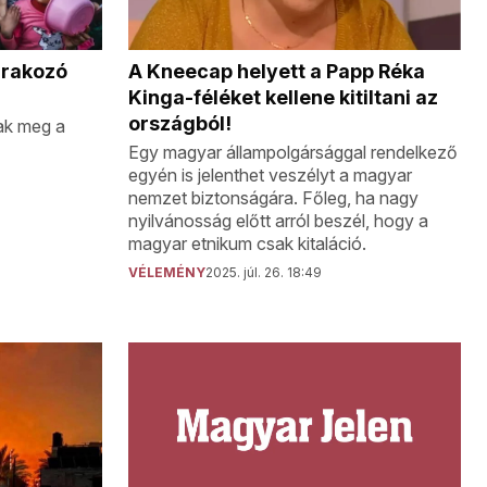
A Kneecap helyett a Papp Réka
árakozó
Kinga-féléket kellene kitiltani az
országból!
ak meg a
Egy magyar állampolgársággal rendelkező
egyén is jelenthet veszélyt a magyar
nemzet biztonságára. Főleg, ha nagy
nyilvánosság előtt arról beszél, hogy a
magyar etnikum csak kitaláció.
VÉLEMÉNY
2025. júl. 26. 18:49