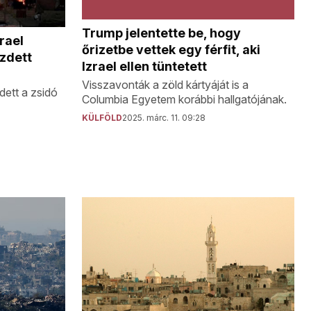
Trump jelentette be, hogy
zrael
őrizetbe vettek egy férfit, aki
zdett
Izrael ellen tüntetett
Visszavonták a zöld kártyáját is a
dett a zsidó
Columbia Egyetem korábbi hallgatójának.
KÜLFÖLD
2025. márc. 11. 09:28