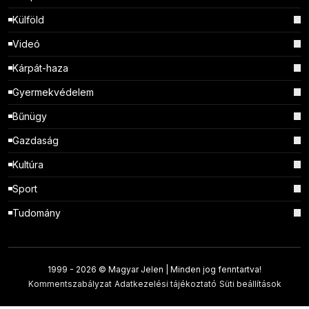
Külföld
Videó
Kárpát-haza
Gyermekvédelem
Bűnügy
Gazdaság
Kultúra
Sport
Tudomány
1999 -
2026 © Magyar Jelen | Minden jog fenntartva!
Kommentszabályzat
Adatkezelési tájékoztató
Süti beállítások