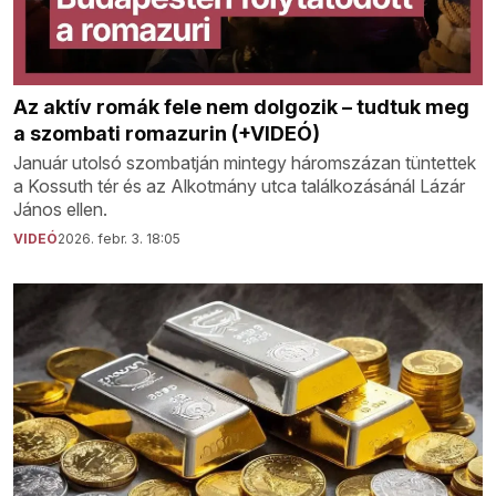
Az aktív romák fele nem dolgozik – tudtuk meg
a szombati romazurin (+VIDEÓ)
Január utolsó szombatján mintegy háromszázan tüntettek
a Kossuth tér és az Alkotmány utca találkozásánál Lázár
János ellen.
VIDEÓ
2026. febr. 3. 18:05