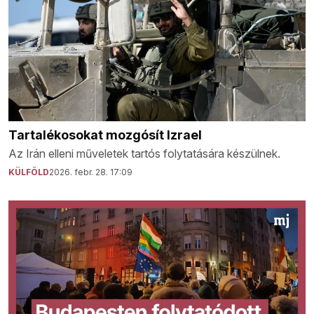
Tartalékosokat mozgósít Izrael
Az Irán elleni műveletek tartós folytatására készülnek.
KÜLFÖLD
2026. febr. 28. 17:09