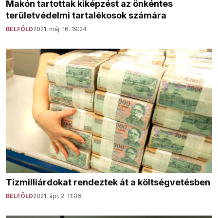
Makón tartottak kiképzést az önkéntes
területvédelmi tartalékosok számára
BELFÖLD
2021. máj. 16. 19:24
Tízmilliárdokat rendeztek át a költségvetésben
BELFÖLD
2021. ápr. 2. 11:06