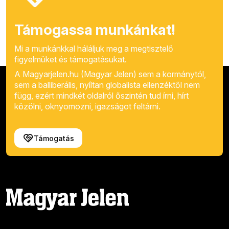
Támogassa munkánkat!
Mi a munkánkkal háláljuk meg a megtisztelő
figyelmüket és támogatásukat.
A Magyarjelen.hu (Magyar Jelen) sem a kormánytól,
sem a balliberális, nyíltan globalista ellenzéktől nem
függ, ezért mindkét oldalról őszintén tud írni, hírt
közölni, oknyomozni, igazságot feltárni.
Támogatás