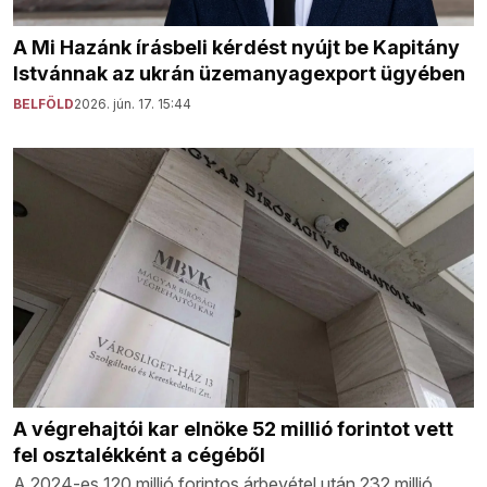
A Mi Hazánk írásbeli kérdést nyújt be Kapitány
Istvánnak az ukrán üzemanyagexport ügyében
BELFÖLD
2026. jún. 17. 15:44
A végrehajtói kar elnöke 52 millió forintot vett
fel osztalékként a cégéből
A 2024-es 120 millió forintos árbevétel után 232 millió