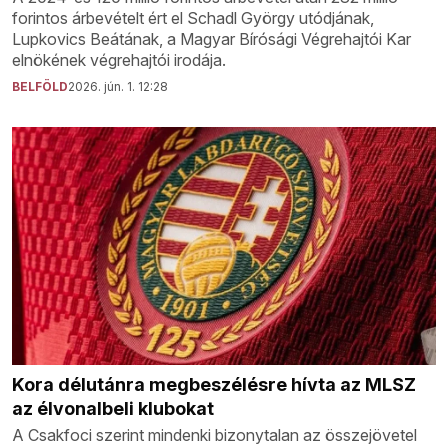
forintos árbevételt ért el Schadl György utódjának,
Lupkovics Beátának, a Magyar Bírósági Végrehajtói Kar
elnökének végrehajtói irodája.
BELFÖLD
2026. jún. 1. 12:28
Kora délutánra megbeszélésre hívta az MLSZ
az élvonalbeli klubokat
A Csakfoci szerint mindenki bizonytalan az összejövetel