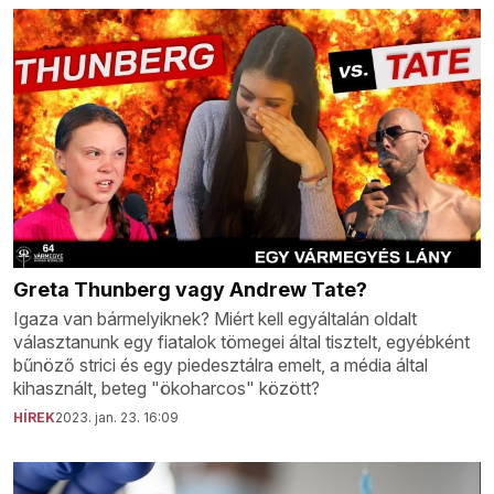
Greta Thunberg vagy Andrew Tate?
Igaza van bármelyiknek? Miért kell egyáltalán oldalt
választanunk egy fiatalok tömegei által tisztelt, egyébként
bűnöző strici és egy piedesztálra emelt, a média által
kihasznált, beteg "ökoharcos" között?
HÍREK
2023. jan. 23. 16:09