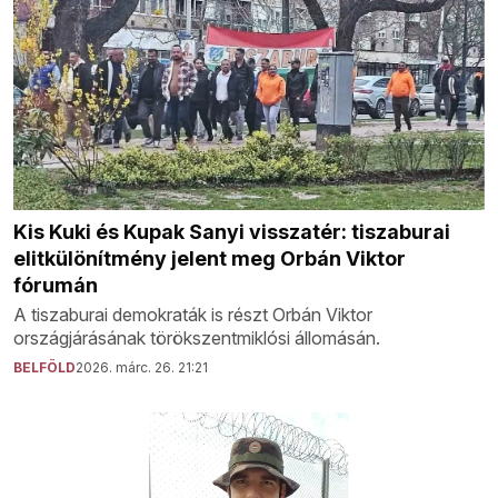
Kis Kuki és Kupak Sanyi visszatér: tiszaburai
elitkülönítmény jelent meg Orbán Viktor
fórumán
A tiszaburai demokraták is részt Orbán Viktor
országjárásának törökszentmiklósi állomásán.
BELFÖLD
2026. márc. 26. 21:21