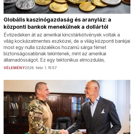
Globális kaszinógazdaság és aranyláz: a
központi bankok menekülnek a dollártól
Évtizedeken át az amerikai kincstárkötvények voltak a
világ kockázatmentes eszközei, de a világ központi bankjai
most egy nulla százalékos hozamú sárga fémet
biztonságosabbnak tekintenek, mint az amerikai
államadósságot. Ez egy tektonikus elmozdulás.
VÉLEMÉNY
2026. febr. 1. 15:57