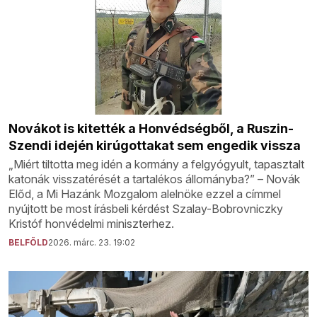
Novákot is kitették a Honvédségből, a Ruszin-
Szendi idején kirúgottakat sem engedik vissza
„Miért tiltotta meg idén a kormány a felgyógyult, tapasztalt
katonák visszatérését a tartalékos állományba?” – Novák
Előd, a Mi Hazánk Mozgalom alelnöke ezzel a címmel
nyújtott be most írásbeli kérdést Szalay-Bobrovniczky
Kristóf honvédelmi miniszterhez.
BELFÖLD
2026. márc. 23. 19:02