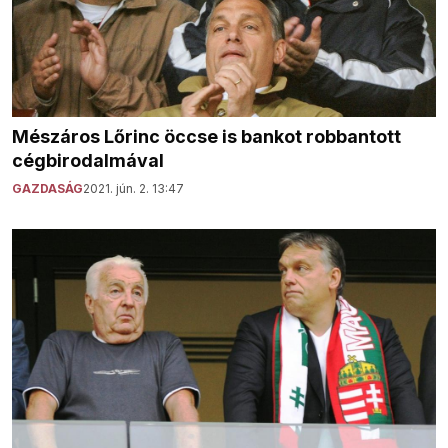
Mészáros Lőrinc öccse is bankot robbantott
cégbirodalmával
GAZDASÁG
2021. jún. 2. 13:47