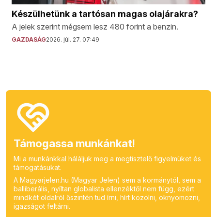
Készülhetünk a tartósan magas olajárakra?
A jelek szerint mégsem lesz 480 forint a benzin.
GAZDASÁG
2026. júl. 27. 07:49
Támogassa munkánkat!
Mi a munkánkkal háláljuk meg a megtisztelő figyelmüket és
támogatásukat.
A Magyarjelen.hu (Magyar Jelen) sem a kormánytól, sem a
balliberális, nyíltan globalista ellenzéktől nem függ, ezért
mindkét oldalról őszintén tud írni, hírt közölni, oknyomozni,
igazságot feltárni.