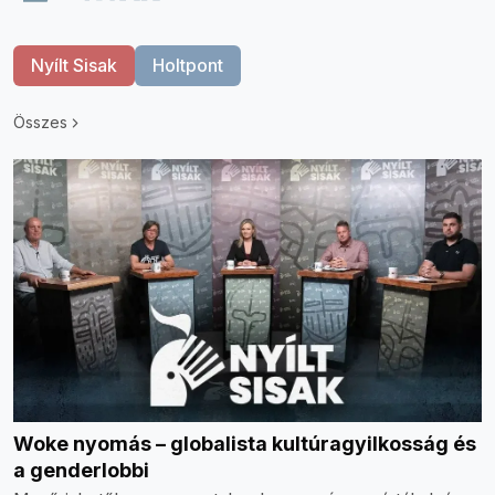
Nyílt Sisak
Holtpont
Összes
Woke nyomás – globalista kultúragyilkosság és
a genderlobbi