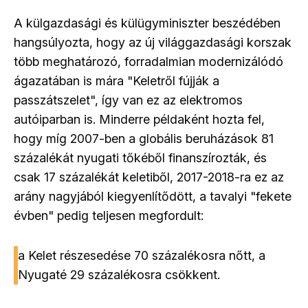
A külgazdasági és külügyminiszter beszédében
hangsúlyozta, hogy az új világgazdasági korszak
több meghatározó, forradalmian modernizálódó
ágazatában is mára "Keletről fújják a
passzátszelet", így van ez az elektromos
autóiparban is. Minderre példaként hozta fel,
hogy míg 2007-ben a globális beruházások 81
százalékát nyugati tőkéből finanszírozták, és
csak 17 százalékát keletiből, 2017-2018-ra ez az
arány nagyjából kiegyenlítődött, a tavalyi "fekete
évben" pedig teljesen megfordult:
a Kelet részesedése 70 százalékosra nőtt, a
Nyugaté 29 százalékosra csökkent.