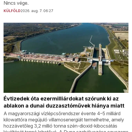
Nincs vége.
KÜLFÖLD
2026. aug. 7. 06:27
Évtizedek óta ezermilliárdokat szórunk ki az
ablakon a dunai duzzasztóművek hiánya miatt
A magyarországi vízlépcsőrendszer évente 4–5 milliárd
kilowattóra megújuló villamosenergiát termelhetne, amely
hozzávetőleg 3,2 millió tonna szén-dioxid-kibocsátás