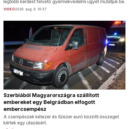
legtöbb kérdést felvető gyermekvédelmi ügyét mutatjuk be.
VIDEÓ
2026. aug. 6. 19:37
Szerbiából Magyarországra szállított
embereket egy Belgrádban elfogott
embercsempész
A csempészek kétezer és tízezer euró közötti összeget
kértek egy utazásért.