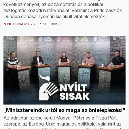
következményeit, az elszámoltatás és a politikai
tisztogatás közötti határvonalat, valamint a Pride zászlók
Dunába dobása nyomán kialakult vitát elemezték.
NYÍLT SISAK
2026. jún. 26. 18:05
„Miniszterelnök úrtól ez maga az önleleplezés!”
Az adásban szóba került Magyar Péter és a Tisza Párt
szerepe, az Európai Unió migrációs politikája, valamint az