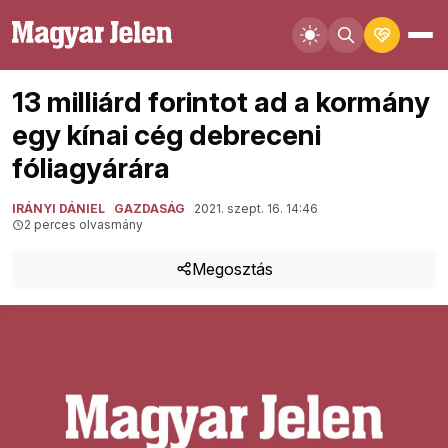
13 milliárd forintot ad a kormány
egy kínai cég debreceni
fóliagyárára
IRÁNYI DÁNIEL
GAZDASÁG
2021. szept. 16. 14:46
2 perces olvasmány
Megosztás