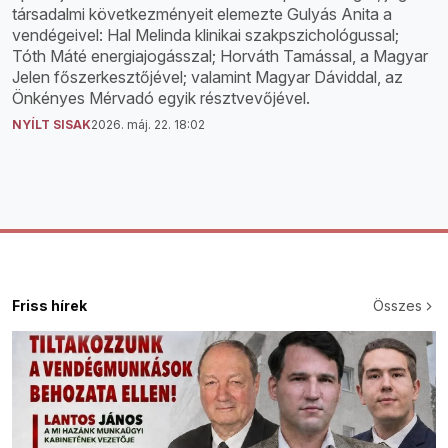
társadalmi következményeit elemezte Gulyás Anita a
vendégeivel: Hal Melinda klinikai szakpszichológussal;
Tóth Máté energiajogásszal; Horváth Tamással, a Magyar
Jelen főszerkesztőjével; valamint Magyar Dáviddal, az
Önkényes Mérvadó egyik résztvevőjével.
NYÍLT SISAK
2026. máj. 22. 18:02
Friss hírek
Összes