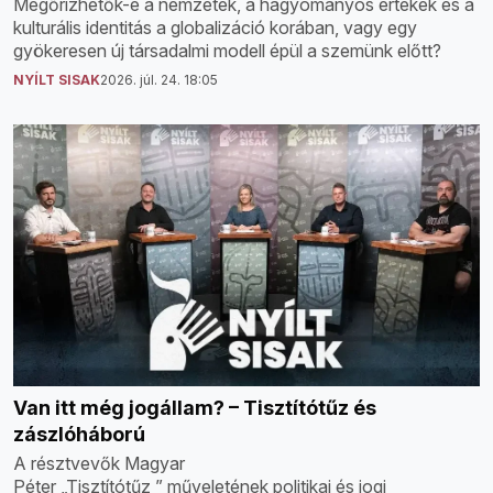
Megőrizhetők-e a nemzetek, a hagyományos értékek és a
kulturális identitás a globalizáció korában, vagy egy
gyökeresen új társadalmi modell épül a szemünk előtt?
NYÍLT SISAK
2026. júl. 24. 18:05
Van itt még jogállam? – Tisztítótűz és
zászlóháború
A résztvevők Magyar
Péter „Tisztítótűz ” műveletének politikai és jogi