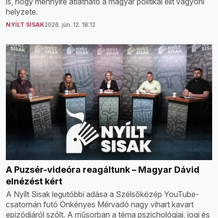
is, hogy mennyire átlátható a magyar politikai elit vagyoni
helyzete.
NYÍLT SISAK
2026. jún. 12. 18:12
A Puzsér-videóra reagáltunk – Magyar Dávid
elnézést kért
A Nyílt Sisak legutóbbi adása a Szélsőközép YouTube-
csatornán futó Önkényes Mérvadó nagy vihart kavart
epizódjáról szólt. A műsorban a téma pszichológiai, jogi és