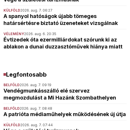
KÜLFÖLD
2026. aug. 7. 06:27
A spanyol hatóságok újabb tömeges
határsértésre biztató üzeneteket vizsgálnak
VÉLEMÉNY
2026. aug. 6. 20:35
Évtizedek óta ezermilliárdokat szórunk ki az
ablakon a dunai duzzasztóművek hiánya miatt
Legfontosabb
BELFÖLD
2026. aug. 7. 09:19
Vendégmunkásszálló elé szervez
megmozdulást a Mi Hazánk Szombathelyen
BELFÖLD
2026. aug. 7. 08:48
A patrióta médiaműhelyek működésének új útja
KÜLFÖLD
2026. aug. 7. 07:44