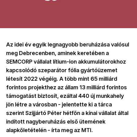
Az idei év egyik legnagyobb beruházása valósul
meg Debrecenben, aminek keretében a
SEMCORP vállalat lítium-ion akkumulátorokhoz
kapcsolódó szeparátor fólia gyártóüzemet
létesít 2022 végéig. A több mint 65 milliárd
forintos projekthez az állam 13 milliárd forintos
támogatást biztosít, ezáltal 440 új munkahely
jön létre a városban - jelentette ki a tárca
szerint Szijjártó Péter hétfőn a kínai vállalat által
indított nagyberuházás első ütemének
alapkőletételén - írta meg az MTI.