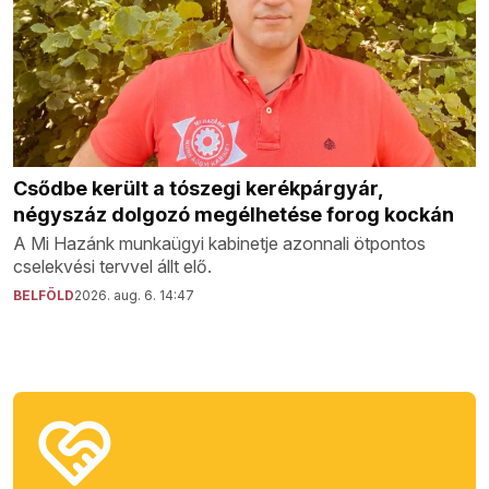
Csődbe került a tószegi kerékpárgyár,
négyszáz dolgozó megélhetése forog kockán
A Mi Hazánk munkaügyi kabinetje azonnali ötpontos
cselekvési tervvel állt elő.
BELFÖLD
2026. aug. 6. 14:47