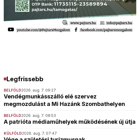
Legfrissebb
BELFÖLD
2026. aug. 7. 09:27
Vendégmunkásszálló elé szervez
megmozdulást a Mi Hazánk Szombathelyen
BELFÖLD
2026. aug. 7. 08:53
A patrióta médiaműhelyek működésének új útja
KÜLFÖLD
2026. aug. 7. 07:47
Vége a születési turizmusnak