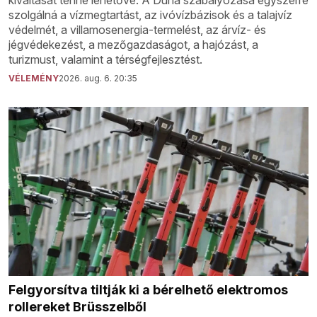
kiváltását tenné lehetővé. A Duna szabályozása egyszerre
szolgálná a vízmegtartást, az ivóvízbázisok és a talajvíz
védelmét, a villamosenergia-termelést, az árvíz- és
jégvédekezést, a mezőgazdaságot, a hajózást, a
turizmust, valamint a térségfejlesztést.
VÉLEMÉNY
2026. aug. 6. 20:35
Felgyorsítva tiltják ki a bérelhető elektromos
rollereket Brüsszelből