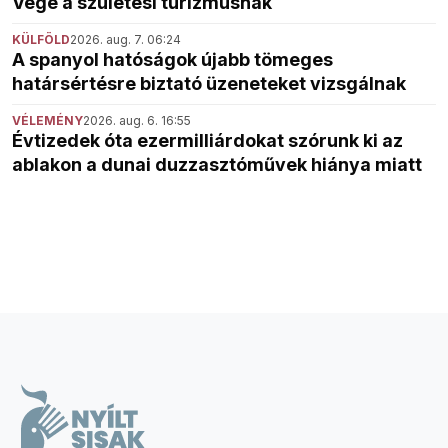
Vége a születési turizmusnak
KÜLFÖLD
2026. aug. 7. 06:24
A spanyol hatóságok újabb tömeges
határsértésre biztató üzeneteket vizsgálnak
VÉLEMÉNY
2026. aug. 6. 16:55
Évtizedek óta ezermilliárdokat szórunk ki az
ablakon a dunai duzzasztóművek hiánya miatt