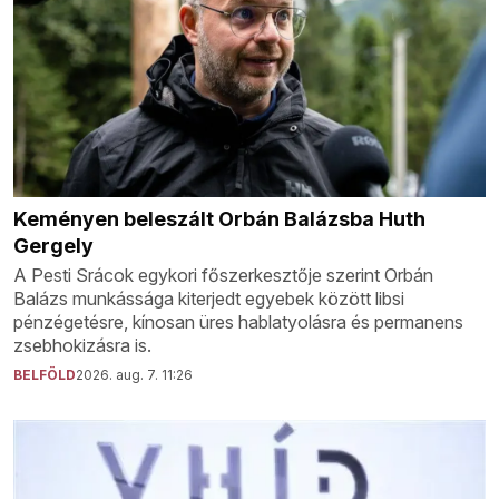
Keményen beleszált Orbán Balázsba Huth
Gergely
A Pesti Srácok egykori főszerkesztője szerint Orbán
Balázs munkássága kiterjedt egyebek között libsi
pénzégetésre, kínosan üres hablatyolásra és permanens
zsebhokizásra is.
BELFÖLD
2026. aug. 7. 11:26