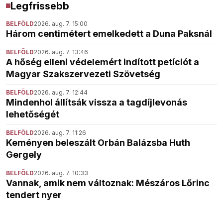
Legfrissebb
BELFÖLD
2026. aug. 7. 15:00
Három centimétert emelkedett a Duna Paksnál
BELFÖLD
2026. aug. 7. 13:46
A hőség elleni védelemért indított petíciót a
Magyar Szakszervezeti Szövetség
BELFÖLD
2026. aug. 7. 12:44
Mindenhol állítsák vissza a tagdíjlevonás
lehetőségét
BELFÖLD
2026. aug. 7. 11:26
Keményen beleszált Orbán Balázsba Huth
Gergely
BELFÖLD
2026. aug. 7. 10:33
Vannak, amik nem változnak: Mészáros Lőrinc
tendert nyer