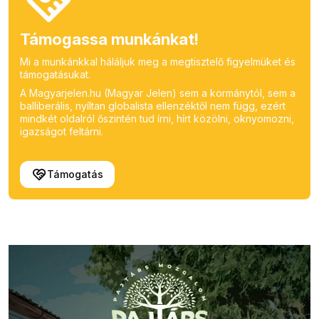
Támogassa munkánkat!
Mi a munkánkkal háláljuk meg a megtisztelő figyelmüket és
támogatásukat.
A Magyarjelen.hu (Magyar Jelen) sem a kormánytól, sem a
balliberális, nyíltan globalista ellenzéktől nem függ, ezért
mindkét oldalról őszintén tud írni, hírt közölni, oknyomozni,
igazságot feltárni.
Támogatás