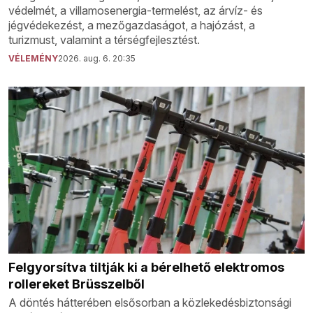
védelmét, a villamosenergia-termelést, az árvíz- és
jégvédekezést, a mezőgazdaságot, a hajózást, a
turizmust, valamint a térségfejlesztést.
VÉLEMÉNY
2026. aug. 6. 20:35
Felgyorsítva tiltják ki a bérelhető elektromos
rollereket Brüsszelből
A döntés hátterében elsősorban a közlekedésbiztonsági