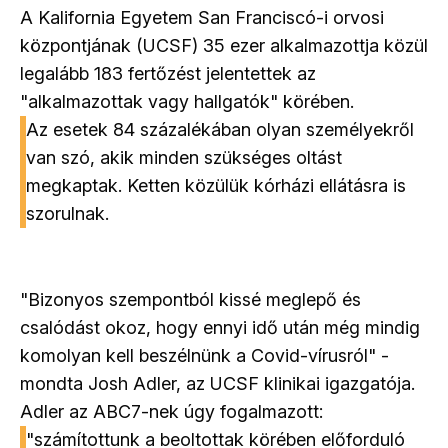
A Kalifornia Egyetem San Franciscó-i orvosi
központjának (UCSF) 35 ezer alkalmazottja közül
legalább 183 fertőzést jelentettek az
"alkalmazottak vagy hallgatók" körében.
Az esetek 84 százalékában olyan személyekről
van szó, akik minden szükséges oltást
megkaptak. Ketten közülük kórházi ellátásra is
szorulnak.
"Bizonyos szempontból kissé meglepő és
csalódást okoz, hogy ennyi idő után még mindig
komolyan kell beszélnünk a Covid-vírusról" -
mondta Josh Adler, az UCSF klinikai igazgatója.
Adler az ABC7-nek úgy fogalmazott:
"számítottunk a beoltottak körében előforduló