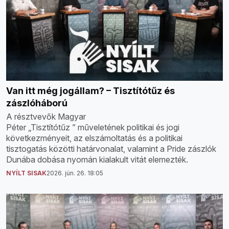
Van itt még jogállam? – Tisztítótűz és
zászlóháború
A résztvevők Magyar
Péter „Tisztítótűz ” műveletének politikai és jogi
következményeit, az elszámoltatás és a politikai
tisztogatás közötti határvonalat, valamint a Pride zászlók
Dunába dobása nyomán kialakult vitát elemezték.
NYÍLT SISAK
2026. jún. 26. 18:05