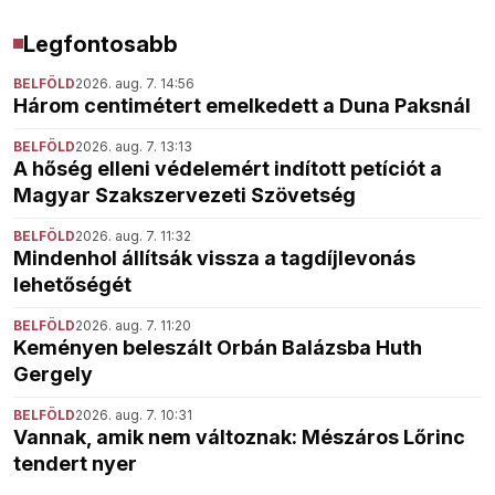
Legfontosabb
BELFÖLD
2026. aug. 7. 14:56
Három centimétert emelkedett a Duna Paksnál
BELFÖLD
2026. aug. 7. 13:13
A hőség elleni védelemért indított petíciót a
Magyar Szakszervezeti Szövetség
BELFÖLD
2026. aug. 7. 11:32
Mindenhol állítsák vissza a tagdíjlevonás
lehetőségét
BELFÖLD
2026. aug. 7. 11:20
Keményen beleszált Orbán Balázsba Huth
Gergely
BELFÖLD
2026. aug. 7. 10:31
Vannak, amik nem változnak: Mészáros Lőrinc
tendert nyer