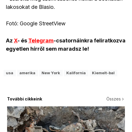
lakosokat de Blasio.
Fotó: Google StreetView
Az
X
- és
Telegram
-csatornáinkra feliratkozva
egyetlen hírről sem maradsz le!
usa
amerika
New York
Kalifornia
Kiemelt-bal
További cikkeink
Összes