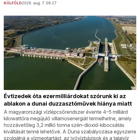
KÜLFÖLD
2026. aug. 7. 06:27
Évtizedek óta ezermilliárdokat szórunk ki az
ablakon a dunai duzzasztóművek hiánya miatt
A magyarországi vízlépcsőrendszer évente 4–5 milliárd
kilowattóra megújuló villamosenergiát termelhetne, amely
hozzávetőleg 3,2 millió tonna szén-dioxid-kibocsátás
kiváltását tenné lehetővé. A Duna szabályozása egyszerre
szolgálná a vízmegtartást, az ivóvízbázisok és a talajvíz