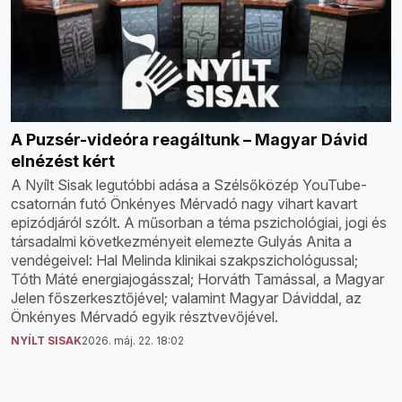
A Puzsér-videóra reagáltunk – Magyar Dávid
elnézést kért
A Nyílt Sisak legutóbbi adása a Szélsőközép YouTube-
csatornán futó Önkényes Mérvadó nagy vihart kavart
epizódjáról szólt. A műsorban a téma pszichológiai, jogi és
társadalmi következményeit elemezte Gulyás Anita a
vendégeivel: Hal Melinda klinikai szakpszichológussal;
Tóth Máté energiajogásszal; Horváth Tamással, a Magyar
Jelen főszerkesztőjével; valamint Magyar Dáviddal, az
Önkényes Mérvadó egyik résztvevőjével.
NYÍLT SISAK
2026. máj. 22. 18:02