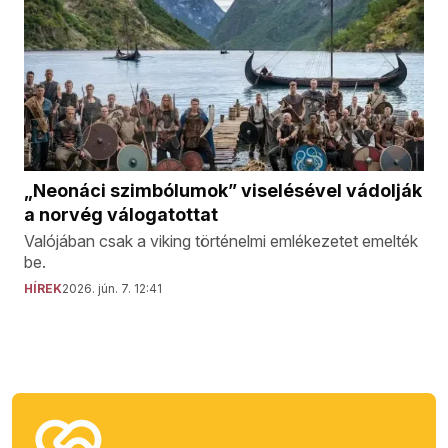
„Neonáci szimbólumok” viselésével vádolják
a norvég válogatottat
Valójában csak a viking történelmi emlékezetet emelték
be.
HÍREK
2026. jún. 7. 12:41