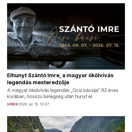
Elhunyt Szántó Imre, a magyar ökölvívás
legendás mesteredzője
A magyar ökölvívás legendás „Öcsi bácsija” 82 éves
korában, hosszú betegség után hunyt el.
HÍREK
2026. júl. 15. 13:37