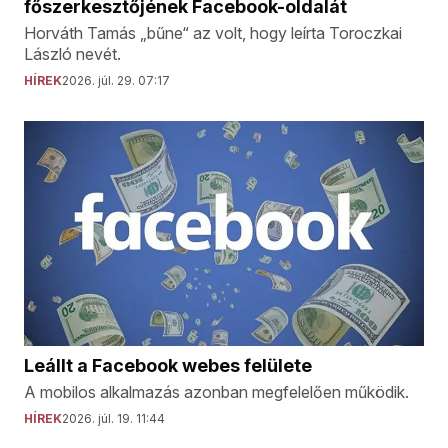
főszerkesztőjének Facebook-oldalát
Horváth Tamás „bűne“ az volt, hogy leírta Toroczkai
László nevét.
HÍREK
2026. júl. 29. 07:17
Leállt a Facebook webes felülete
A mobilos alkalmazás azonban megfelelően működik.
HÍREK
2026. júl. 19. 11:44