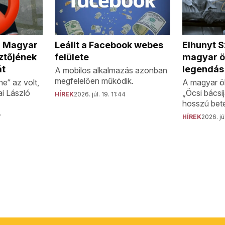
a Magyar
Elhunyt S
Leállt a Facebook webes
ztőjének
magyar ö
felülete
át
legendás
A mobilos alkalmazás azonban
megfelelően működik.
e“ az volt,
A magyar ö
ai László
„Öcsi bácsi
HÍREK
2026. júl. 19. 11:44
hosszú bete
7
HÍREK
2026. júl