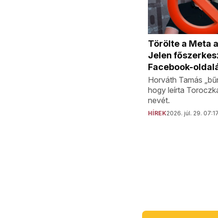
Törölte a Meta 
Jelen főszerkes
Facebook-oldal
Horváth Tamás „bűn
hogy leírta Toroczk
nevét.
HÍREK
2026. júl. 29. 07:1