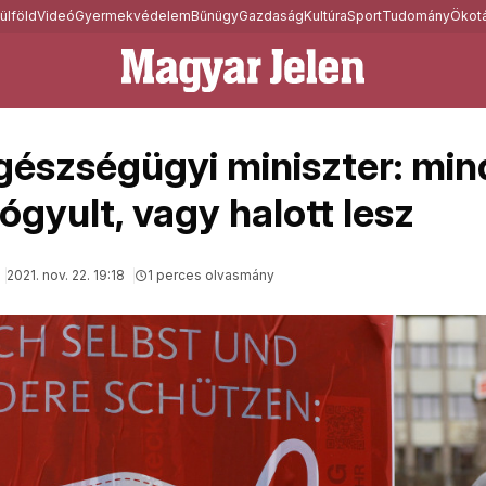
ülföld
Videó
Gyermekvédelem
Bűnügy
Gazdaság
Kultúra
Sport
Tudomány
Ökotá
észségügyi miniszter: min
yógyult, vagy halott lesz
2021. nov. 22. 19:18
1 perces olvasmány