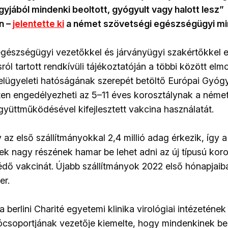
gyjából mindenki beoltott, gyógyult vagy halott lesz”
n –
jelentette ki
a német szövetségi egészségügyi min
észségügyi vezetőkkel és járványügyi szakértőkkel e
ról tartott rendkívüli tájékoztatóján a többi között elm
elügyeleti hatóságának szerepét betöltő Európai Gyó
en engedélyezheti az 5–11 éves korosztálynak a néme
gyüttműködésével kifejlesztett vakcina használatát.
az első szállítmányokkal 2,4 millió adag érkezik, így a 
ek nagy részének hamar be lehet adni az új típusú kor
édő vakcinát. Újabb szállítmányok 2022 első hónapjaib
er.
 a berlini Charité egyetemi klinika virológiai intézetén
ócsoportjának vezetője kiemelte, hogy mindenkinek be k