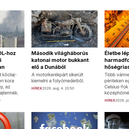
MOL-hoz
Második világháborús
Életbe lép
i
katonai motor bukkant
harmadf
an
elő a Dunából
hőségria
 kőolaj-
A motorkerékpárt sikerült
Több várme
en kora
kiemelni a folyómederből.
pénteken e
gy, az
Celsius-fok 
HÍREK
2026. aug. 4. 20:50
ajtermék.
középhőmér
0
HÍREK
2026. jú