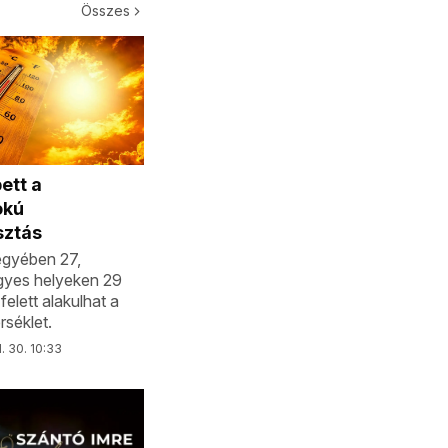
Összes
ett a
okú
sztás
gyében 27,
gyes helyeken 29
felett alakulhat a
séklet.
l. 30. 10:33