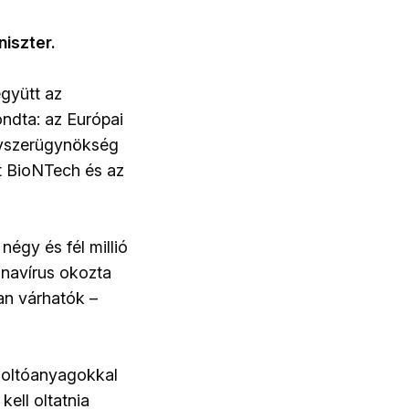
iszter.
gyütt az
ondta: az Európai
gyszerügynökség
t BioNTech és az
négy és fél millió
onavírus okozta
an várhatók –
ek oltóanyagokkal
ell oltatnia