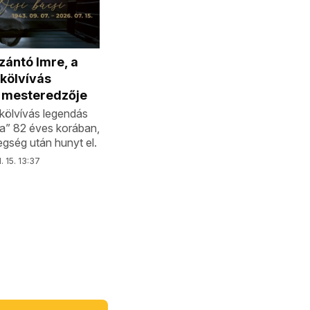
zántó Imre, a
kölvívás
 mesteredzője
kölvívás legendás
ja” 82 éves korában,
gség után hunyt el.
. 15. 13:37