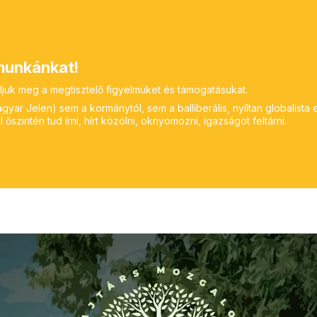
unkánkat!
ljuk meg a megtisztelő figyelmüket és támogatásukat.
yar Jelen) sem a kormánytól, sem a balliberális, nyíltan globalista 
 őszintén tud írni, hírt közölni, oknyomozni, igazságot feltárni.