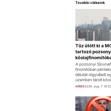
További cikkeink
Tűz ütött ki a 
tartozó pozsony
kőolajfinomítób
A pozsonyi Slovnaft
finomítóban péntek
délután kigyulladt e
üzemben tárolt kőol
HÍREK
2026. aug. 7. 16:2