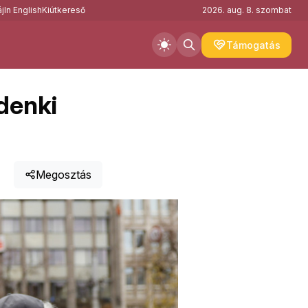
j
In English
Kiútkereső
2026. aug. 8. szombat
Támogatás
denki
Megosztás