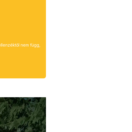
ellenzéktől nem függ,