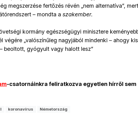
ég megszerzése fertőzés révén „nem alternatíva”, mert 
látórendszert – mondta a
szakember.
övetségi kormány egészségügyi minisztere keményebb
él végére „valószínűleg nagyjából mindenki – ahogy ki
 beoltott, gyógyult vagy halott lesz”
ram
-csatornáinkra feliratkozva egyetlen hírről sem
l
koronavírus
Németország