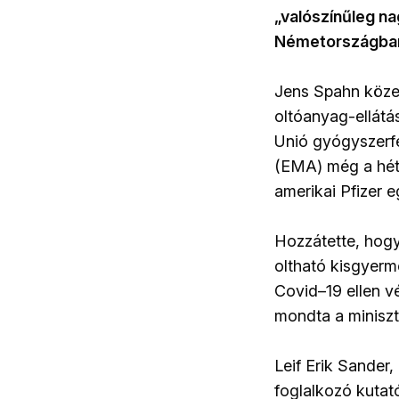
„valószínűleg na
Németországba
Jens Spahn közeg
oltóanyag-ellátás
Unió gyógyszerf
(EMA) még a hét
amerikai Pfizer e
Hozzátette, hogy 
oltható kisgyerm
Covid–19 ellen v
mondta a miniszt
Leif Erik Sander,
foglalkozó kutat