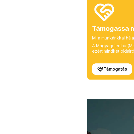
Támogassa m
Mi a munkánkkal hálá
A Magyarjelen.hu (Mag
ezért mindkét oldalról
Támogatás