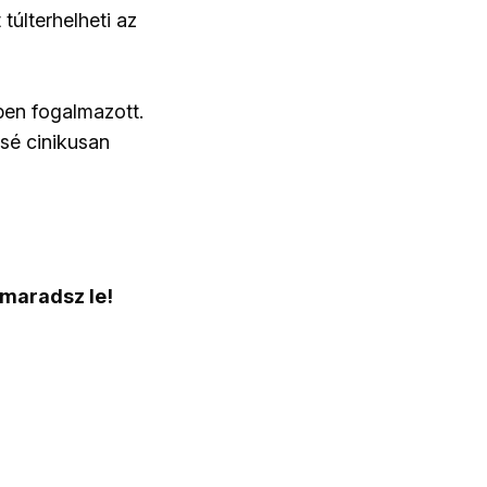
túlterhelheti az
en fogalmazott.
ssé cinikusan
 maradsz le!