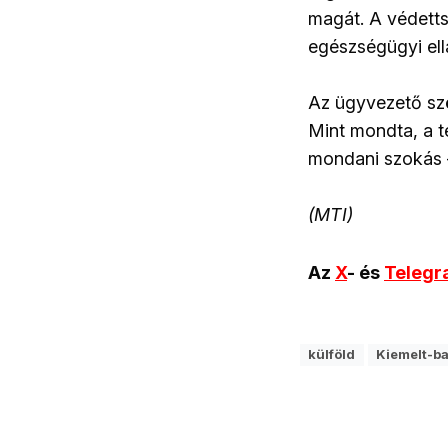
magát. A védetts
egészségügyi el
Az ügyvezető sz
Mint mondta, a t
mondani szokás –
(MTI)
Az
X
- és
Teleg
külföld
Kiemelt-ba