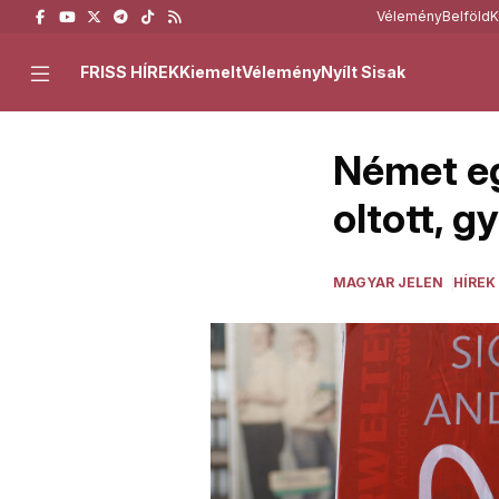
Vélemény
Belföld
K
FRISS HÍREK
Kiemelt
Vélemény
Nyílt Sisak
Német eg
oltott, g
MAGYAR JELEN
HÍREK