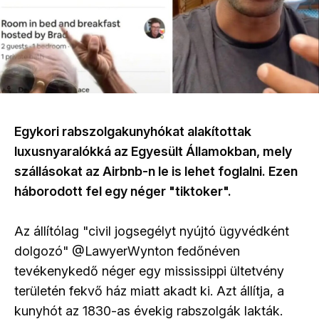
Egykori rabszolgakunyhókat alakítottak
luxusnyaralókká az Egyesült Államokban, mely
szállásokat az Airbnb-n le is lehet foglalni. Ezen
háborodott fel egy néger "tiktoker".
Az állítólag "civil jogsegélyt nyújtó ügyvédként
dolgozó" @LawyerWynton fedőnéven
tevékenykedő néger egy mississippi ültetvény
területén fekvő ház miatt akadt ki. Azt állítja, a
kunyhót az 1830-as évekig rabszolgák lakták.