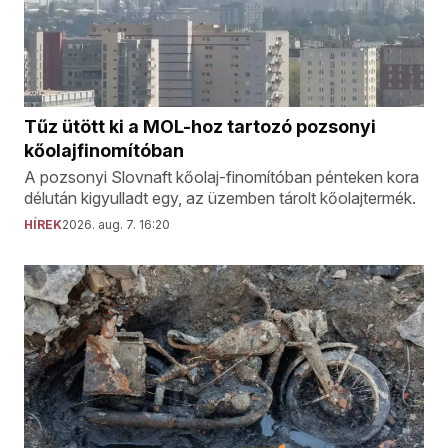
Tűz ütött ki a MOL-hoz tartozó pozsonyi
kőolajfinomítóban
A pozsonyi Slovnaft kőolaj-finomítóban pénteken kora
délután kigyulladt egy, az üzemben tárolt kőolajtermék.
HÍREK
2026. aug. 7. 16:20