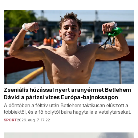
Zseniális húzással nyert aranyérmet Betlehem
Dávid a párizsi vizes Európa-bajnokságon
A döntőben a féltáv után Betlehem taktikusan elúszott a
többiektől, és a fő bolytól balra hagyta le a vetélytársakat.
SPORT
2026. aug. 7. 17:22