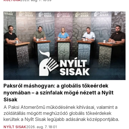
Paksról máshogyan: a globális tőkeérdek
nyomában – a színfalak mögé nézett a Nyílt
Sisak
A Paksi Atomerőmű működésének kihívásai, valamint a
zöldátállás mögött meghúzódó globális tőkeérdekek
kerültek a Nyílt Sisak legújabb adásának középpontjába.
NYÍLT SISAK
2026. aug. 7. 18:01