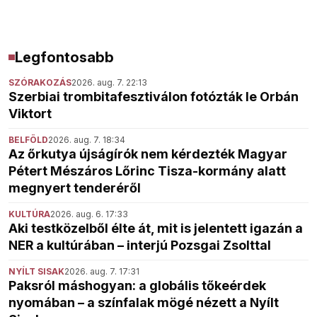
Legfontosabb
SZÓRAKOZÁS
2026. aug. 7. 22:13
Szerbiai trombitafesztiválon fotózták le Orbán
Viktort
BELFÖLD
2026. aug. 7. 18:34
Az őrkutya újságírók nem kérdezték Magyar
Pétert Mészáros Lőrinc Tisza-kormány alatt
megnyert tenderéről
KULTÚRA
2026. aug. 6. 17:33
Aki testközelből élte át, mit is jelentett igazán a
NER a kultúrában – interjú Pozsgai Zsolttal
NYÍLT SISAK
2026. aug. 7. 17:31
Paksról máshogyan: a globális tőkeérdek
nyomában – a színfalak mögé nézett a Nyílt