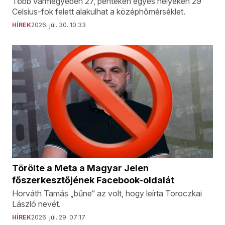
Több vármegyében 27, pénteken egyes helyeken 29
Celsius-fok felett alakulhat a középhőmérséklet.
HÍREK
2026. júl. 30. 10:33
Törölte a Meta a Magyar Jelen
főszerkesztőjének Facebook-oldalát
Horváth Tamás „bűne“ az volt, hogy leírta Toroczkai
László nevét.
HÍREK
2026. júl. 29. 07:17