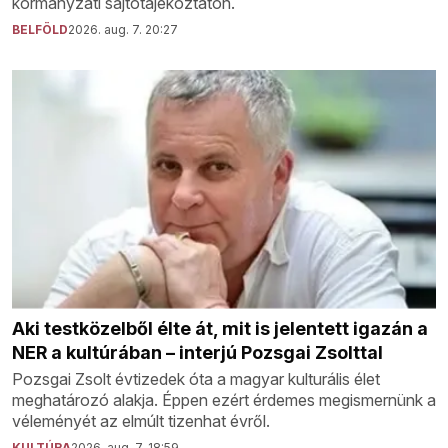
kormányzati sajtótájékoztatón.
BELFÖLD
2026. aug. 7. 20:27
Aki testközelből élte át, mit is jelentett igazán a
NER a kultúrában – interjú Pozsgai Zsolttal
Pozsgai Zsolt évtizedek óta a magyar kulturális élet
meghatározó alakja. Éppen ezért érdemes megismernünk a
véleményét az elmúlt tizenhat évről.
KULTÚRA
2026. aug. 7. 18:59