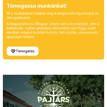
Támogassa munkánkat!
Mi a munkánkkal háláljuk meg a megtisztelő figyelmüket és
támogatásukat.
A Magyarjelen.hu (Magyar Jelen) sem a kormánytól, sem a
balliberális, nyíltan globalista ellenzéktől nem függ, ezért
mindkét oldalról őszintén tud írni, hírt közölni, oknyomozni,
igazságot feltárni.
Támogatás