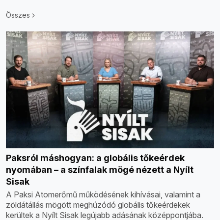
Összes
Paksról máshogyan: a globális tőkeérdek
nyomában – a színfalak mögé nézett a Nyílt
Sisak
A Paksi Atomerőmű működésének kihívásai, valamint a
zöldátállás mögött meghúzódó globális tőkeérdekek
kerültek a Nyílt Sisak legújabb adásának középpontjába.