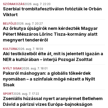
SZÓRAKOZÁS
2026. aug. 7. 22:20
Szerbiai trombitafesztiválon fotózták le Orbán
Viktort
BELFÖLD
2026. aug. 7. 20:27
Az őrkutya újságírók nem kérdezték Magyar
Pétert Mészáros Lőrinc Tisza-kormány alatt
megnyert tenderéről
KULTÚRA
2026. aug. 7. 18:59
Aki testközelből élte át, mit is jelentett igazán a
NER a kultúrában – interjú Pozsgai Zsolttal
NYÍLT SISAK
2026. aug. 7. 18:01
Paksról máshogyan: a globális tőkeérdek
nyomában – a színfalak mögé nézett a Nyílt
Sisak
SPORT
2026. aug. 7. 17:22
Zseniális húzással nyert aranyérmet Betlehem
Dávid a párizsi vizes Európa-bajnokságon