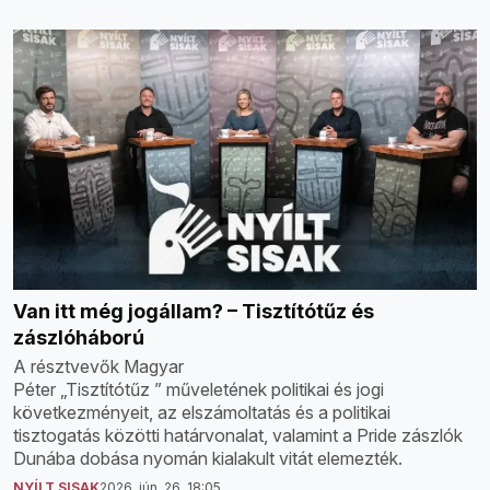
Van itt még jogállam? – Tisztítótűz és
zászlóháború
A résztvevők Magyar
Péter „Tisztítótűz ” műveletének politikai és jogi
következményeit, az elszámoltatás és a politikai
tisztogatás közötti határvonalat, valamint a Pride zászlók
Dunába dobása nyomán kialakult vitát elemezték.
NYÍLT SISAK
2026. jún. 26. 18:05