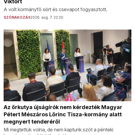
Viktort
A volt kormányfő sört és csevapot fogyasztott.
SZÓRAKOZÁS
2026. aug. 7. 22:20
Az őrkutya újságírók nem kérdezték Magyar
Pétert Mészáros Lőrinc Tisza-kormány alatt
megnyert tenderéről
Mi megtettük volna, de nem kaptunk szót a pénteki