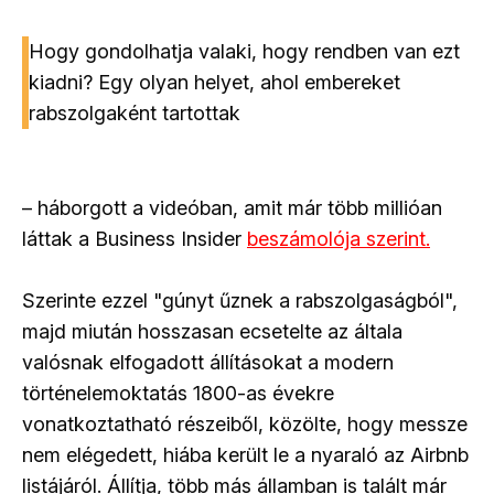
Hogy gondolhatja valaki, hogy rendben van ezt
kiadni? Egy olyan helyet, ahol embereket
rabszolgaként tartottak
– háborgott a videóban, amit már több millióan
láttak a Business Insider
beszámolója szerint.
Szerinte ezzel "gúnyt űznek a rabszolgaságból",
majd miután hosszasan ecsetelte az általa
valósnak elfogadott állításokat a modern
történelemoktatás 1800-as évekre
vonatkoztatható részeiből, közölte, hogy messze
nem elégedett, hiába került le a nyaraló az Airbnb
listájáról. Állítja, több más államban is talált már