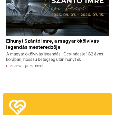
Elhunyt Szántó Imre, a magyar ökölvívás
legendás mesteredzője
A magyar ökölvívás legendás „Öcsi bácsija” 82 éves
korában, hosszú betegség után hunyt el.
HÍREK
2026. júl. 15. 13:37