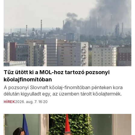
Tűz ütött ki a MOL-hoz tartozó pozsonyi
kőolajfinomítóban
A pozsonyi Slovnaft kőolaj-finomítóban pénteken kora
délután kigyulladt egy, az üzemben tárolt kőolajtermék.
HÍREK
2026. aug. 7. 16:20