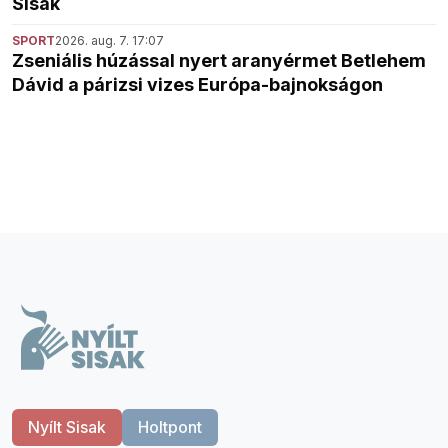
Sisak
SPORT
2026. aug. 7. 17:07
Zseniális húzással nyert aranyérmet Betlehem
Dávid a párizsi vizes Európa-bajnokságon
Nyílt Sisak
Holtpont