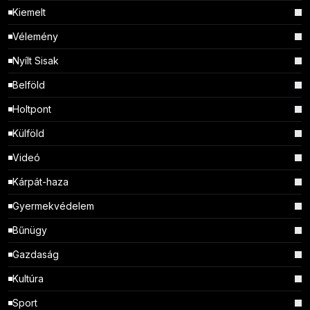
Kiemelt
Vélemény
Nyílt Sisak
Belföld
Holtpont
Külföld
Videó
Kárpát-haza
Gyermekvédelem
Bűnügy
Gazdaság
Kultúra
Sport