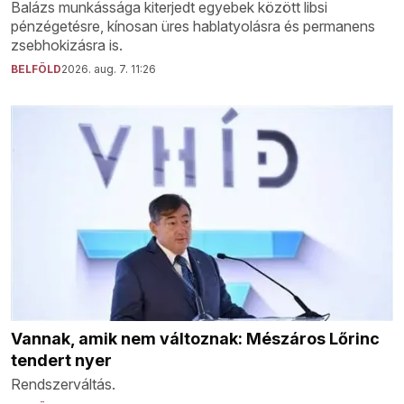
Balázs munkássága kiterjedt egyebek között libsi
pénzégetésre, kínosan üres hablatyolásra és permanens
zsebhokizásra is.
BELFÖLD
2026. aug. 7. 11:26
Vannak, amik nem változnak: Mészáros Lőrinc
tendert nyer
Rendszerváltás.