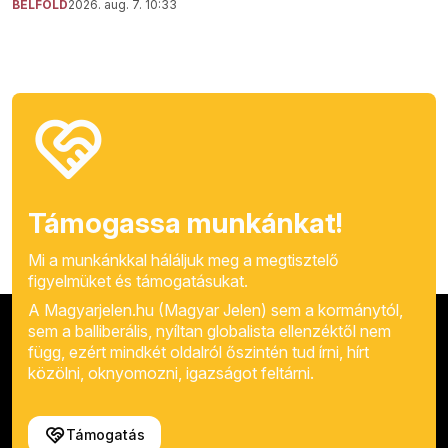
BELFÖLD
2026. aug. 7. 10:33
Támogassa munkánkat!
Mi a munkánkkal háláljuk meg a megtisztelő
figyelmüket és támogatásukat.
A Magyarjelen.hu (Magyar Jelen) sem a kormánytól,
sem a balliberális, nyíltan globalista ellenzéktől nem
függ, ezért mindkét oldalról őszintén tud írni, hírt
közölni, oknyomozni, igazságot feltárni.
Támogatás