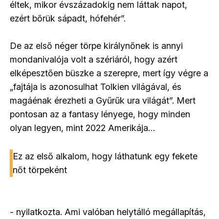
éltek, mikor évszázadokig nem láttak napot,
ezért bőrük sápadt, hófehér”.
De az első néger törpe királynőnek is annyi
mondanivalója volt a szériáról, hogy azért
elképesztően büszke a szerepre, mert így végre a
„fajtája is azonosulhat Tolkien világával, és
magáénak érezheti a Gyűrűk ura világát”. Mert
pontosan az a fantasy lényege, hogy minden
olyan legyen, mint 2022 Amerikája…
Ez az első alkalom, hogy láthatunk egy fekete
nőt törpeként
- nyilatkozta. Ami valóban helytálló megállapítás,