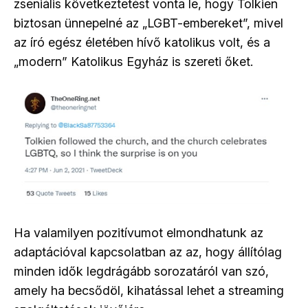
zseniális következtetést vonta le, hogy Tolkien
biztosan ünnepelné az „LGBT-embereket”, mivel
az író egész életében hívő katolikus volt, és a
„modern” Katolikus Egyház is szereti őket.
Ha valamilyen pozitívumot elmondhatunk az
adaptációval kapcsolatban az az, hogy állítólag
minden idők legdrágább sorozatáról van szó,
amely ha becsődöl, kihatással lehet a streaming