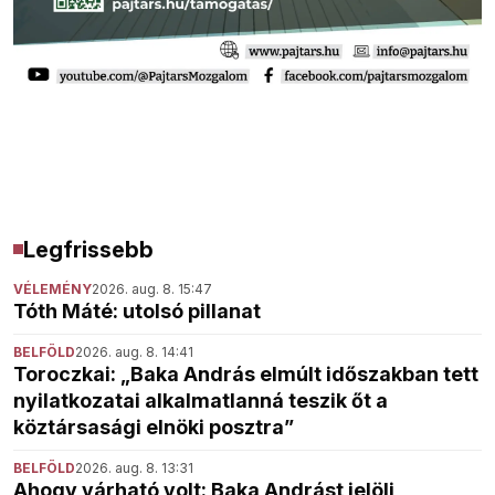
Legfrissebb
VÉLEMÉNY
2026. aug. 8. 15:47
Tóth Máté: utolsó pillanat
BELFÖLD
2026. aug. 8. 14:41
Toroczkai: „Baka András elmúlt időszakban tett
nyilatkozatai alkalmatlanná teszik őt a
köztársasági elnöki posztra”
BELFÖLD
2026. aug. 8. 13:31
Ahogy várható volt: Baka Andrást jelöli