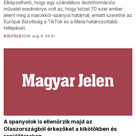
Elképzelhető, hogy egy szándékos dezinformációs
művelet eredménye volt az, hogy közel 70 ezer ember
jelent meg a marokkói-spanyol határnál, emiatt szeretné az
Európai Bizottság a TikTok és a Meta határozottabb
fellépését.
KÜLFÖLD
2026. aug. 8. 09:41
A spanyolok is ellenőrzik majd az
Olaszországból érkezőket a kikötőkben és