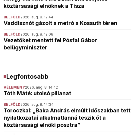
köztársasági elnöknek a Tisza
BELFÖLD
2026. aug. 8. 12:44
Vaddisznót gázolt a metró a Kossuth téren
BELFÖLD
2026. aug. 8. 12:08
Vezetőket mentett fel Pósfai Gábor
belügyminiszter
Legfontosabb
VÉLEMÉNY
2026. aug. 8. 14:42
Tóth Máté: utolsó pillanat
BELFÖLD
2026. aug. 8. 14:34
Toroczkai: „Baka András elmúlt időszakban tett
nyilatkozatai alkalmatlanná teszik őt a
köztársasági elnöki posztra”