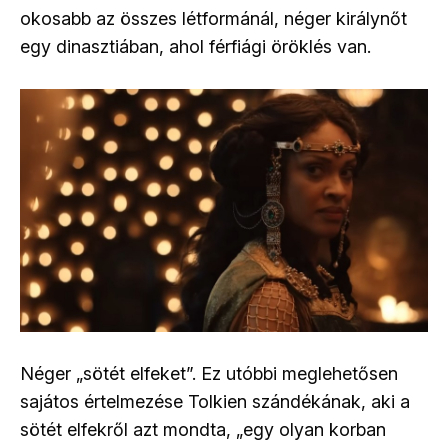
okosabb az összes létformánál, néger királynőt
egy dinasztiában, ahol férfiági öröklés van.
Néger „sötét elfeket”. Ez utóbbi meglehetősen
sajátos értelmezése Tolkien szándékának, aki a
sötét elfekről azt mondta, „egy olyan korban