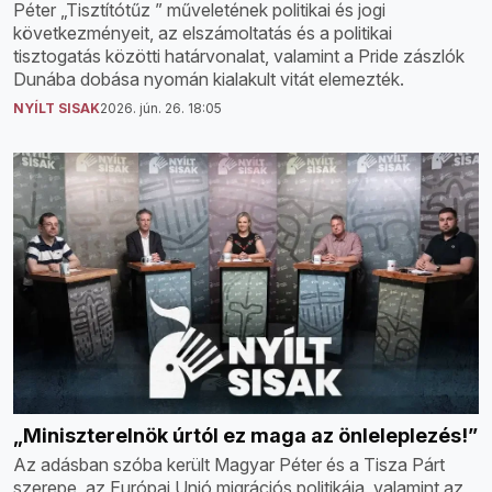
Péter „Tisztítótűz ” műveletének politikai és jogi
következményeit, az elszámoltatás és a politikai
tisztogatás közötti határvonalat, valamint a Pride zászlók
Dunába dobása nyomán kialakult vitát elemezték.
NYÍLT SISAK
2026. jún. 26. 18:05
„Miniszterelnök úrtól ez maga az önleleplezés!”
Az adásban szóba került Magyar Péter és a Tisza Párt
szerepe, az Európai Unió migrációs politikája, valamint az