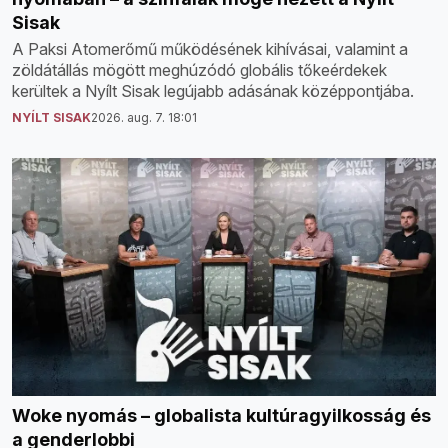
Sisak
A Paksi Atomerőmű működésének kihívásai, valamint a
zöldátállás mögött meghúzódó globális tőkeérdekek
kerültek a Nyílt Sisak legújabb adásának középpontjába.
NYÍLT SISAK
2026. aug. 7. 18:01
Woke nyomás – globalista kultúragyilkosság és
a genderlobbi