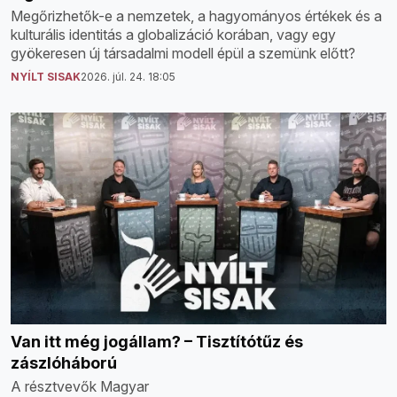
Megőrizhetők-e a nemzetek, a hagyományos értékek és a
kulturális identitás a globalizáció korában, vagy egy
gyökeresen új társadalmi modell épül a szemünk előtt?
NYÍLT SISAK
2026. júl. 24. 18:05
Van itt még jogállam? – Tisztítótűz és
zászlóháború
A résztvevők Magyar