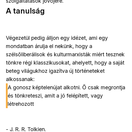
szolgáltatások jövőjére.
A tanulság
Végezetül pedig álljon egy idézet, ami egy
mondatban árulja el nekünk, hogy a
szélsőliberálisok és kulturmarxisták miért tesznek
tönkre régi klasszikusokat, ahelyett, hogy a saját
beteg világukhoz igazítva új történeteket
alkossanak:
A gonosz képtelenújat alkotni. Ő csak megrontja
és tönkreteszi, amit a jó felépített, vagy
létrehozott
- J. R. R. Tolkien.