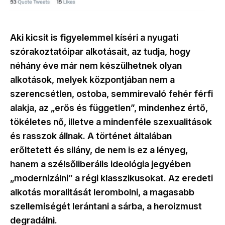
Aki kicsit is figyelemmel kíséri a nyugati
szórakoztatóipar alkotásait, az tudja, hogy
néhány éve már nem készülhetnek olyan
alkotások, melyek központjában nem a
szerencsétlen, ostoba, semmirevaló fehér férfi
alakja, az „erős és független”, mindenhez értő,
tökéletes nő, illetve a mindenféle szexualitások
és rasszok állnak. A történet általában
erőltetett és silány, de nem is ez a lényeg,
hanem a szélsőliberális ideológia jegyében
„modernizálni” a régi klasszikusokat. Az eredeti
alkotás moralitását lerombolni, a magasabb
szellemiségét lerántani a sárba, a heroizmust
degradálni.