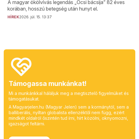
A magyar ökölvívás legendás „Öcsi bácsija” 82 éves
korában, hosszú betegség után hunyt el.
HÍREK
2026. júl. 15. 13:37
Támogassa munkánkat!
Mi a munkánkkal háláljuk meg a megtisztelő figyelmüket és
támogatásukat.
A Magyarjelen.hu (Magyar Jelen) sem a kormánytól, sem a
balliberális, nyíltan globalista ellenzéktől nem függ, ezért
mindkét oldalról őszintén tud írni, hírt közölni, oknyomozni,
igazságot feltárni.