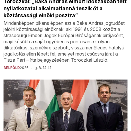
Toroczkai: „Baka András elmúlt időszakban tett
nyilatkozatai alkalmatlanná teszik őt a
köztársasági elnöki posztra”
Mindenképpen pikáns éppen azt a Baka András jogtudóst
jelölni köztársasági elnöknek, aki 1991 és 2008 között a
strasbourgi Emberi Jogok Európai Bíróságának bírájaként,
majd később a saját ügyében is pontosan az olyan
diktatórikus, személyre szabott, visszamenőleges hatályú
jogalkotás ellen lépett fel, amelyet most csúcsra járat a
Tisza Párt – írta bejegyzésében Toroczkai László.
BELFÖLD
2026. aug. 8. 14:41