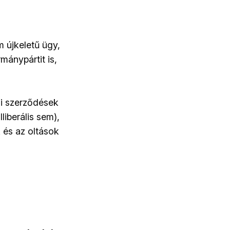
m újkeletű ügy,
mánypártit is,
i szerződések
liberális sem),
 és az oltások