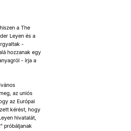
 hiszen a The
 der Leyen és a
rgyaltak -
 alá hozzanak egy
nyagról - írja a
ilvános
meg, az uniós
hogy az Európai
zett kérést, hogy
eyen hivatalát,
” próbáljanak