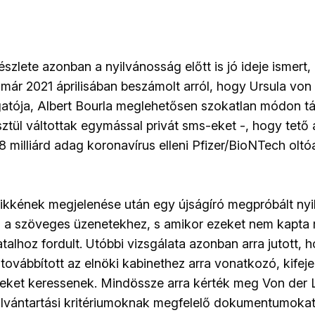
zlete azonban a nyilvánosság előtt is jó ideje ismert,
ár 2021 áprilisában beszámolt arról, hogy Ursula von
gatója, Albert Bourla meglehetősen szokatlan módon tá
tül váltottak egymással privát sms-eket -, hogy tető
 milliárd adag koronavírus elleni Pfizer/BioNTech oltóa
cikkének megjelenése után egy újságíró megpróbált ny
i a szöveges üzenetekhez, s amikor ezeket nem kapta 
alhoz fordult. Utóbbi vizsgálata azonban arra jutott, 
továbbított az elnöki kabinethez arra vonatkozó, kifeje
ket keressenek. Mindössze arra kérték meg Von der L
ilvántartási kritériumoknak megfelelő dokumentumokat