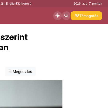
áj
In English
Kiútkereső
2026. aug. 7. péntek
Támogatás
szerint
ban
Megosztás