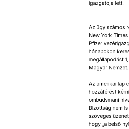
igazgatója lett.
Az ügy számos rés
New York Times m
Pfizer vezérigaz
hónapokon keresz
megállapodást 1,8
Magyar Nemzet.
Az amerikai lap 
hozzáférést kérn
ombudsmani hivat
Bizottság nem is 
szöveges üzenete
hogy „a belső ny