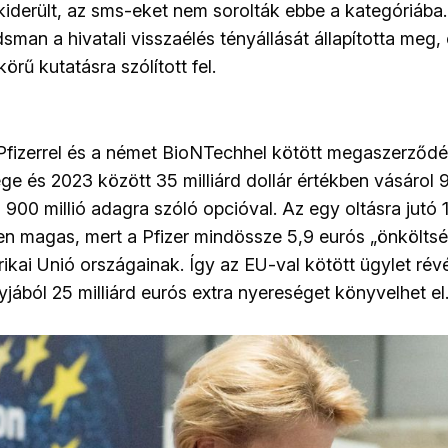
 kiderült, az sms-eket nem sorolták ebbe a kategóriába.
man a hivatali visszaélés tényállását állapította meg,
örű kutatásra szólított fel.
Pfizerrel és a német BioNTechhel kötött megaszerződ
ge és 2023 között 35 milliárd dollár értékben vásárol 
 900 millió adagra szóló opcióval. Az egy oltásra jutó 
en magas, mert a Pfizer mindössze 5,9 eurós „önköltség
ikai Unió országainak. Így az EU-val kötött ügylet rév
jából 25 milliárd eurós extra nyereséget könyvelhet el