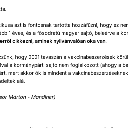
ta.
ikusa azt is fontosnak tartotta hozzáfűzni, hogy ez ne
bb 1 éves, és a fősodratú magyar sajtó, beleérve a kor
rről cikkezni, aminek nyilvánvalóan oka van.
zzünk, hogy 2021 tavaszán a vakcinabeszerzések körül
val a kormánypárti sajtó nem foglalkozott (ahogy a bal
ért, mert akkor ők is mindent a vakcinabeszerzéseknek
deltek alá.
csor Márton - Mandiner)