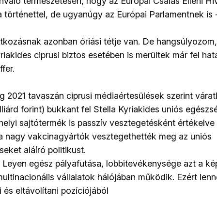
ánvaló természetesen, hogy az Európai Csalás Elleni H
 történettel, de ugyanúgy az Európai Parlamentnek is - 
natkozásnak azonban óriási tétje van. De hangsúlyozom
riakides ciprusi biztos esetében is merültek már fel ha
fer.
 2021 tavaszán ciprusi médiaértesülések szerint váratla
liárd forint) bukkant fel Stella Kyriakides uniós egészs
elyi sajtótermék is passzív vesztegetésként értékelve 
y a nagy vakcinagyártók vesztegethették meg az uniós
ket aláíró politikust.
 Leyen egész pályafutása, lobbitevékenysége azt a kép
ultinacionális vállalatok hálójában működik. Ezért lenn
 és eltávolítani pozíciójából