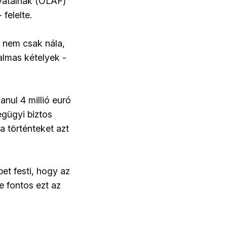
ivatalnak (OLAF)
felelte.
, nem csak nála,
talmas kételyek -
nul 4 millió euró
égügyi biztos
a történteket azt
et festi, hogy az
e fontos ezt az