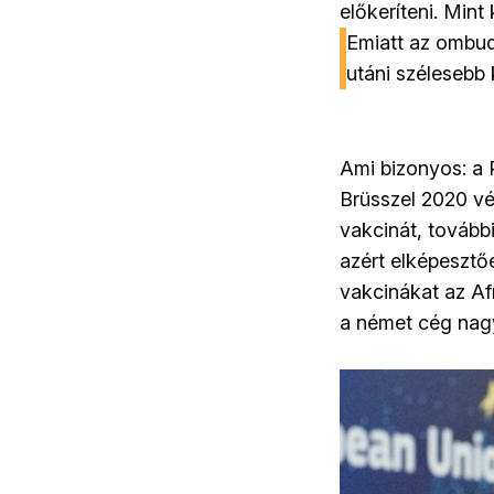
előkeríteni. Mint
Emiatt az ombuds
utáni szélesebb k
Ami bizonyos: a 
Brüsszel 2020 vé
vakcinát, további
azért elképesztő
vakcinákat az Afr
a német cég nagy