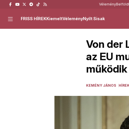
Vélemény
Belföld
FRISS HÍREK
Kiemelt
Vélemény
Nyílt Sisak
Von der 
az EU mu
működik
KEMÉNY JÁNOS
HÍRE