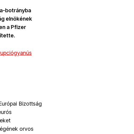
ina-botrányba
ság elnökének
n a Pfizer
tette.
rupciógyanús
Európai Bizottság
eurós
seket
rcégének orvos