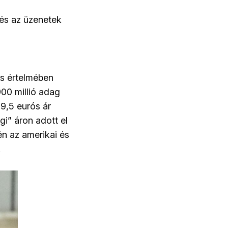
 és az üzenetek
és értelmében
900 millió adag
19,5 eurós ár
i” áron adott el
én az amerikai és
.