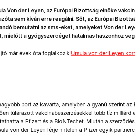
ula Von der Leyen, az Európai Bizottság elnöke vakc
zóta sem kíván erre reagálni. Sőt, az Európai Bizott
jlandó bemutatni az sms-eket, amelyeket Von der Leye
tt, mielőtt a gyógyszercéget hatalmas haszonhoz segí
jtó már évek óta foglalkozik
Ursula von der Leyen kor
nagyobb port az kavarta, amelyben a gyanú szerint az 
ően túlárazott vakcinabeszerzésekkel több tíz milliárd 
ttathatta a Pfizert és a BioNTechet. Miután a szerződé
ula von der Leyen férje hirtelen a Pfizer egyik partne