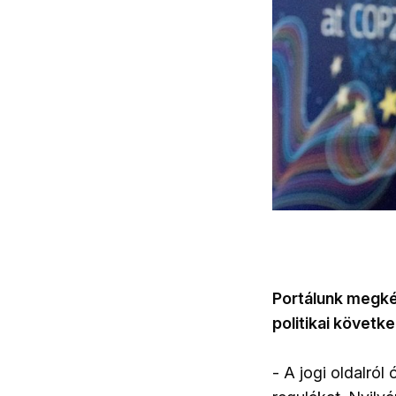
Portálunk megkér
politikai követk
- A jogi oldalró