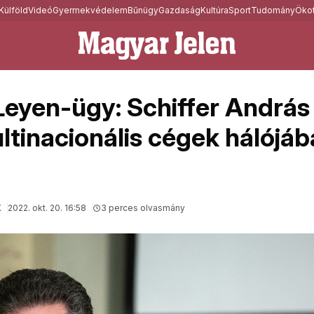
Külföld
Videó
Gyermekvédelem
Bűnügy
Gazdaság
Kultúra
Sport
Tudomány
Ökot
Leyen-ügy: Schiffer András 
ltinacionális cégek hálójá
K
2022. okt. 20. 16:58
3 perces olvasmány