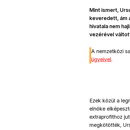
Mint ismert, Urs
keveredett, ám a
hivatala nem ha
vezérével válto
A nemzetközi sa
ügyeivel
.
Ezek közül a leg
elnöke elképeszt
extraprofithoz ju
megkötötték, Urs