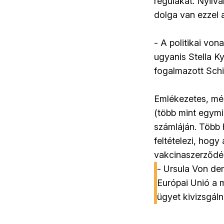
regulákat. Nyilv
dolga van ezzel a
- A politikai vo
ugyanis Stella Ky
fogalmazott Schif
Emlékezetes, még
(több mint egymil
számláján. Több h
feltételezi, hog
vakcinaszerződése
- Ursula Von der
Európai Unió a m
ügyet kivizsgálni