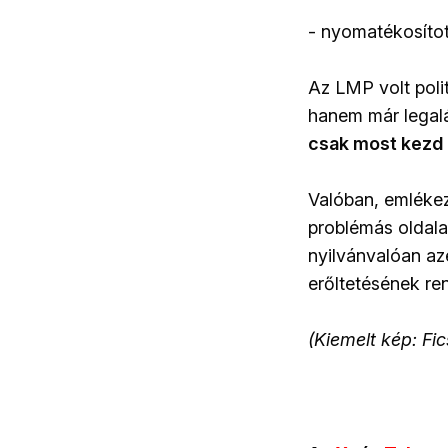
- nyomatékosítot
Az LMP volt polit
hanem már legalá
csak most kezd e
Valóban, emléke
problémás oldalai
nyilvánvalóan az
erőltetésének ren
(Kiemelt kép: Fi