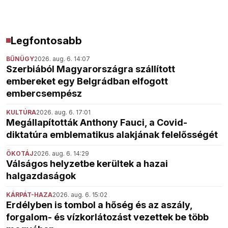
Legfontosabb
BŰNÜGY
2026. aug. 6. 14:07
Szerbiából Magyarországra szállított
embereket egy Belgrádban elfogott
embercsempész
KULTÚRA
2026. aug. 6. 17:01
Megállapították Anthony Fauci, a Covid-
diktatúra emblematikus alakjának felelősségét
ÖKOTÁJ
2026. aug. 6. 14:29
Válságos helyzetbe kerültek a hazai
halgazdaságok
KÁRPÁT-HAZA
2026. aug. 6. 15:02
Erdélyben is tombol a hőség és az aszály,
forgalom- és vízkorlátozást vezettek be több