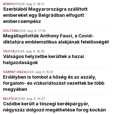
BŰNÜGY
2026. aug. 6. 18:31
Szerbiából Magyarországra szállított
embereket egy Belgrádban elfogott
embercsempész
KULTÚRA
2026. aug. 6. 17:35
Megállapították Anthony Fauci, a Covid-
diktatúra emblematikus alakjának felelősségét
ÖKOTÁJ
2026. aug. 6. 16:35
Válságos helyzetbe kerültek a hazai
halgazdaságok
KÁRPÁT-HAZA
2026. aug. 6. 15:41
Erdélyben is tombol a hőség és az aszály,
forgalom- és vízkorlátozást vezettek be több
megyében
BELFÖLD
2026. aug. 6. 14:47
Csődbe került a tószegi kerékpárgyár,
négyszáz dolgozó megélhetése forog kockán