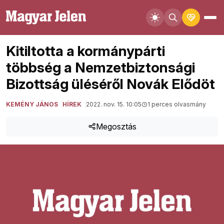
Kitiltotta a kormánypárti
többség a Nemzetbiztonsági
Bizottság üléséről Novák Elődöt
KEMÉNY JÁNOS
HÍREK
2022. nov. 15. 10:05
1 perces olvasmány
Megosztás