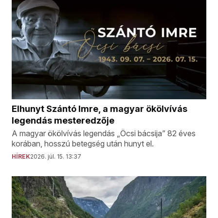
Elhunyt Szántó Imre, a magyar ökölvívás
legendás mesteredzője
A magyar ökölvívás legendás „Öcsi bácsija” 82 éves
korában, hosszú betegség után hunyt el.
HÍREK
2026. júl. 15. 13:37