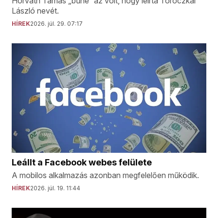
Horváth Tamás „bűne“ az volt, hogy leírta Toroczkai
László nevét.
HÍREK
2026. júl. 29. 07:17
Leállt a Facebook webes felülete
A mobilos alkalmazás azonban megfelelően működik.
HÍREK
2026. júl. 19. 11:44