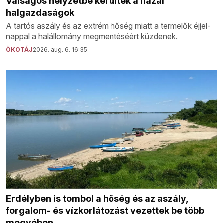
Válságos helyzetbe kerültek a hazai
halgazdaságok
A tartós aszály és az extrém hőség miatt a termelők éjjel-
nappal a halállomány megmentéséért küzdenek.
ÖKOTÁJ
2026. aug. 6. 16:35
Erdélyben is tombol a hőség és az aszály,
forgalom- és vízkorlátozást vezettek be több
megyében