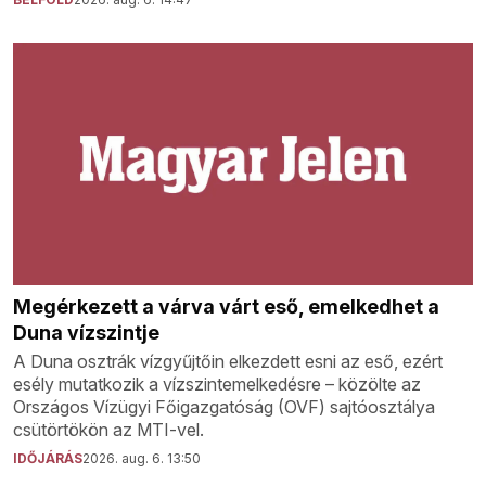
Megérkezett a várva várt eső, emelkedhet a
Duna vízszintje
A Duna osztrák vízgyűjtőin elkezdett esni az eső, ezért
esély mutatkozik a vízszintemelkedésre – közölte az
Országos Vízügyi Főigazgatóság (OVF) sajtóosztálya
csütörtökön az MTI-vel.
IDŐJÁRÁS
2026. aug. 6. 13:50