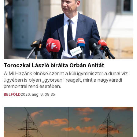
Toroczkai László bírálta Orbán Anitát
A Mi Hazánk elnöke szerint a külügyminiszter a dunai víz
ügyében is olyan „gyorsan” reagált, mint a nagyváradi
premontrei rend esetében.
BELFÖLD
2026. aug. 6. 08:35