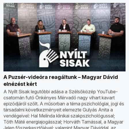
A Puzsér-videóra reagáltunk – Magyar Dávid
elnézést kért
A Nyílt Sisak legutóbbi adása a Szélsőközép YouTube-
csatornán futó Önkényes Mérvadó nagy vihart kavart
epizódjáról szólt. A műsorban a téma pszichológiai, jogi és
társadalmi következményeit elemezte Gulyás Anita a
vendégeivel: Hal Melinda klinikai szakpszichológussal;
Tóth Máté energiajogásszal; Horváth Tamással, a Magyar
Jelen főszerkesztőjével; valamint Magyar Dáviddal, az