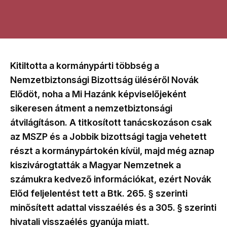
Kitiltotta a kormánypárti többség a
Nemzetbiztonsági Bizottság üléséről Novák
Elődöt, noha a Mi Hazánk képviselőjeként
sikeresen átment a nemzetbiztonsági
átvilágításon. A titkosított tanácskozáson csak
az MSZP és a Jobbik bizottsági tagja vehetett
részt a kormánypártokén kívül, majd még aznap
kiszivárogtatták a Magyar Nemzetnek a
számukra kedvező információkat, ezért Novák
Előd feljelentést tett a Btk. 265. § szerinti
minősített adattal visszaélés és a 305. § szerinti
hivatali visszaélés gyanúja miatt.