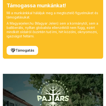
Támogassa munkánkat!
Mi a munkánkkal háláljuk meg a megtisztelő figyelmüket és
támogatásukat.
A Magyarjelen.hu (Magyar Jelen) sem a kormánytól, sem a
balliberális, nyíltan globalista ellenzéktől nem függ, ezért
mindkét oldalról őszintén tud írni, hírt közölni, oknyomozni,
igazságot feltárni.
Támogatás