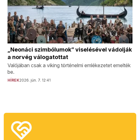
„Neonáci szimbólumok” viselésével vádolják
a norvég válogatottat
Valójában csak a viking történelmi emlékezetet emelték
be.
HÍREK
2026. jún. 7. 12:41