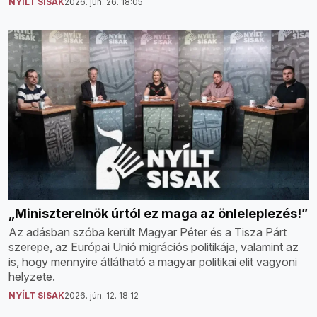
NYÍLT SISAK
2026. jún. 26. 18:05
„Miniszterelnök úrtól ez maga az önleleplezés!”
Az adásban szóba került Magyar Péter és a Tisza Párt
szerepe, az Európai Unió migrációs politikája, valamint az
is, hogy mennyire átlátható a magyar politikai elit vagyoni
helyzete.
NYÍLT SISAK
2026. jún. 12. 18:12