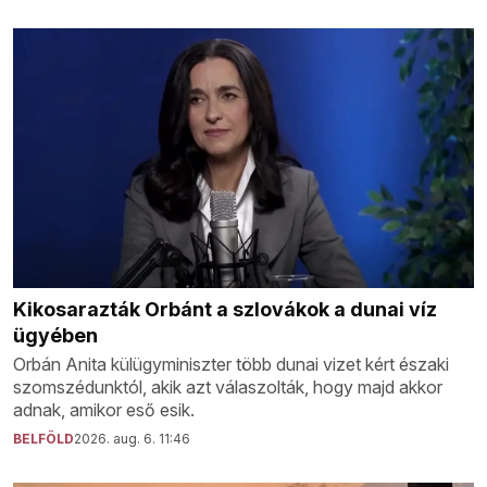
Kikosarazták Orbánt a szlovákok a dunai víz
ügyében
Orbán Anita külügyminiszter több dunai vizet kért északi
szomszédunktól, akik azt válaszolták, hogy majd akkor
adnak, amikor eső esik.
BELFÖLD
2026. aug. 6. 11:46