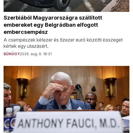
Szerbiából Magyarországra szállított
embereket egy Belgrádban elfogott
embercsempész
A csempészek kétezer és tízezer euró közötti összeget
kértek egy utazásért.
BŰNÜGY
2026. aug. 6. 18:31