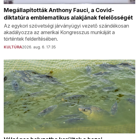
Megállapították Anthony Fauci, a Covid-
diktatúra emblematikus alakjának felelősségét
Az egykori szövetségi járványügyi vezető szándékosan
akadályozza az amerikai Kongresszus munkáját a
történtek felderítésében.
KULTÚRA
2026. aug. 6. 17:35