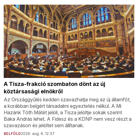
A Tisza-frakció szombaton dönt az új
köztársasági elnökről
Az Országgyűlés kedden szavazhatja meg az új államfőt,
a korábban beígért társadalmi egyeztetés nélkül. A Mi
Hazánk Tóth Mátét jelöli, a Tisza jelöltje sokak szerint
Baka András lehet. A Fidesz és a KDNP nem vesz részt a
szavazáson és jelöltet sem állítanak.
BELFÖLD
2026. aug. 6. 12:37