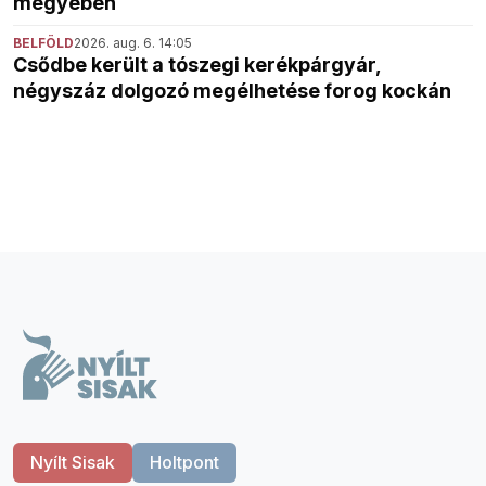
megyében
BELFÖLD
2026. aug. 6. 14:05
Csődbe került a tószegi kerékpárgyár,
négyszáz dolgozó megélhetése forog kockán
Nyílt Sisak
Holtpont