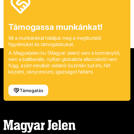
Támogassa munkánkat!
Mi a munkánkkal háláljuk meg a megtisztelő
figyelmüket és támogatásukat.
A Magyarjelen.hu (Magyar Jelen) sem a kormánytól,
sem a balliberális, nyíltan globalista ellenzéktől nem
függ, ezért mindkét oldalról őszintén tud írni, hírt
közölni, oknyomozni, igazságot feltárni.
Támogatás