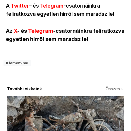
A
Twitter
– és
Telegram
-csatornáinkra
feliratkozva egyetlen hírről sem maradsz le!
Az
X
- és
Telegram
-csatornáinkra feliratkozva
egyetlen hírről sem maradsz le!
Kiemelt-bal
További cikkeink
Összes