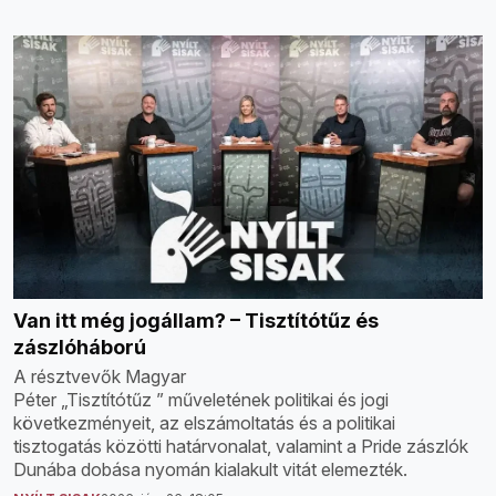
Van itt még jogállam? – Tisztítótűz és
zászlóháború
A résztvevők Magyar
Péter „Tisztítótűz ” műveletének politikai és jogi
következményeit, az elszámoltatás és a politikai
tisztogatás közötti határvonalat, valamint a Pride zászlók
Dunába dobása nyomán kialakult vitát elemezték.