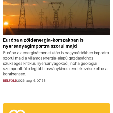
Európa a zöldenergia-korszakban is
nyersanyagimportra szorul majd
Európa az energiaátmenet után is nagymértékben importra
szorul majd a villamosenergia-alapú gazdasághoz
szükséges kritikus nyersanyagokból, noha geológiai
szempontból a legtöbb ásványkincs rendelkezésre állna a
kontinensen.
BELFÖLD
2026. aug. 6. 07:38