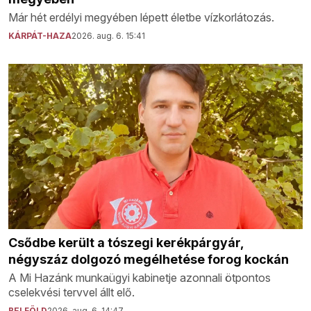
Már hét erdélyi megyében lépett életbe vízkorlátozás.
KÁRPÁT-HAZA
2026. aug. 6. 15:41
Csődbe került a tószegi kerékpárgyár,
négyszáz dolgozó megélhetése forog kockán
A Mi Hazánk munkaügyi kabinetje azonnali ötpontos
cselekvési tervvel állt elő.
BELFÖLD
2026. aug. 6. 14:47