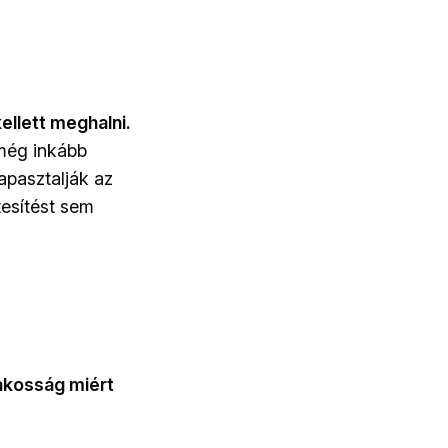
ellett meghalni.
 még inkább
apasztalják az
tesítést sem
lakosság miért