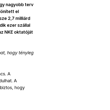
egy nagyobb terv
önített el
e 2,7 milliárd
k ezer szállal
az NKE oktatóját
at, hogy tényleg
ncs. A
dulhat. A
 biztos, hogy