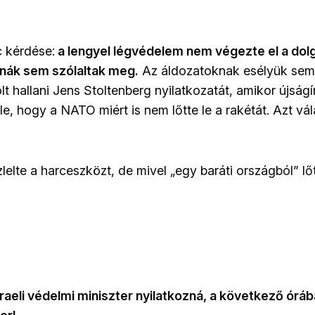
 kérdése:
a lengyel légvédelem nem végezte el a dolg
énák sem szólaltak meg.
Az áldozatoknak esélyük sem 
 hallani Jens Stoltenberg nyilatkozatát, amikor újságí
e, hogy a NATO miért is nem lőtte le a rakétát. Azt vá
zlelte a harceszközt, de mivel „egy baráti országból” lő
zraeli védelmi miniszter nyilatkozná, a következő ór