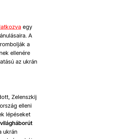
latkozva
egy
ánulásaira. A
erombolják a
nek ellenére
hatású az ukrán
ott, Zelenszkij
ország elleni
ek lépéseket
világháborút
 ukrán