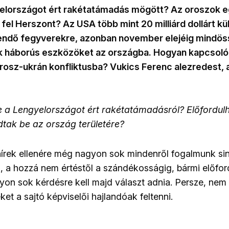
gyelországot ért rakétatámadás mögött? Az oroszok 
fel Herszont? Az USA több mint 20 milliárd dollárt kül
endő fegyverekre, azonban november elejéig mindössz
k háborús eszközöket az országba. Hogyan kapcsolódi
rosz-ukrán konfliktusba? Vukics Ferenc alezredest, 
 a Lengyelországot ért rakétatámadásról? Előfordulh
dtak be az ország területére?
 hírek ellenére még nagyon sok mindenről fogalmunk si
 a hozzá nem értéstől a szándékosságig, bármi előfor
yon sok kérdésre kell majd választ adnia. Persze, nem
et a sajtó képviselői hajlandóak feltenni.