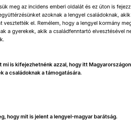
tsük meg az incidens emberi oldalát és ez úton is fejezz
együttérzésünket azoknak a lengyel családoknak, akik
at vesztették el. Remélem, hogy a lengyel kormány m
ak a gyerekek, akik a családfenntartó elvesztésével n
k.
t mi is kifejezhetnénk azzal, hogy itt Magyarországon
ek a családoknak a támogatására.
, hogy mit is jelent a lengyel-magyar barátság.