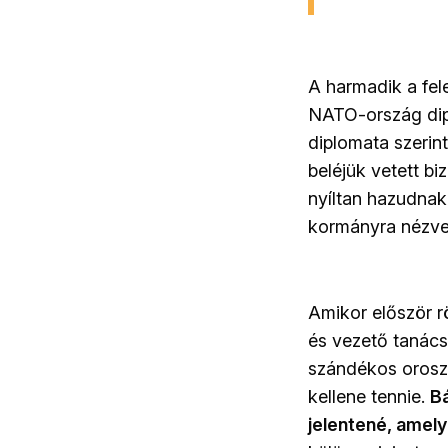
A harmadik a fel
NATO-ország dipl
diplomata szerin
beléjük vetett bi
nyíltan hazudnak
kormányra nézve,
Amikor először r
és vezető tanács
szándékos orosz 
kellene tennie.
B
jelentené, amely