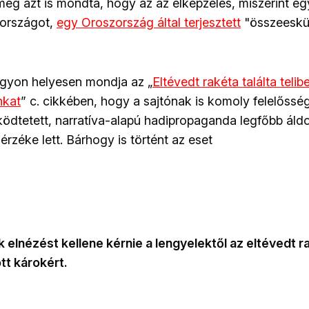
még azt is mondta, hogy az az elképzelés, miszerint eg
lországot,
egy Oroszország által terjesztett
"összeesküv
gyon helyesen mondja az „
Eltévedt rakéta találta telib
nkat
” c. cikkében, hogy a sajtónak is komoly felelőss
ködtetett, narratíva-alapú hadipropaganda legfőbb áld
rzéke lett. Bárhogy is történt az eset
 elnézést kellene kérnie a lengyelektől az eltévedt r
tt károkért.