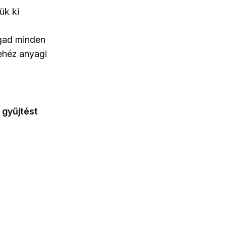
ük ki
egad minden
ehéz anyagi
 gyűjtést