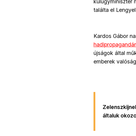
külügyminiszter 
találta el Lengye
Kardos Gábor na
hadipropagandá
újságok által mű
emberek valóságé
Zelenszkijnek
általuk okozo