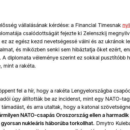
elősség vállalásának kérdése: a Financial Timesnak
nyi
omatája csalódottságát fejezte ki Zelenszkij megnyilv
t ez az egész kezd nevetségessé válni és az ukránok l
zalmat, és miközben senki sem hibáztatja őket ezért, en
. A diplomata véleménye szerint ez sokkal pusztítóbb 
 mint a rakéta.
öppent fel a hír, hogy a rakéta Lengyelországba csapód
adói úgy állították be az incidenst, mint egy NATO-tag
támadást, és arra utaltak, hogy a katonai szövetségn
ármilyen NATO-csapás Oroszország ellen a harmadik 
 gyorsan nukleáris háborúba torkollhat.
Dmytro Kuleba