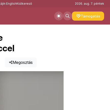
áj
In English
Kiútkereső
2026. aug. 7. péntek
Támogatás
e
ccel
Megosztás