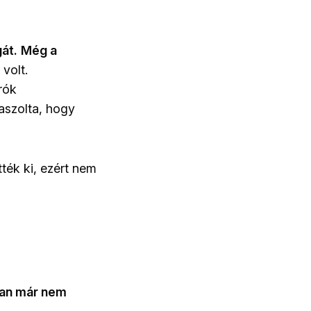
át.
Még a
volt.
rók
laszolta, hogy
tték ki, ezért nem
ában már nem