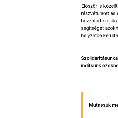
Először is közelí
részvétünket és 
hozzátartozójuk
segítséget azokn
helyzetbe kerülte
Szolidaritásunka
indítsunk ezekn
Mutassuk meg