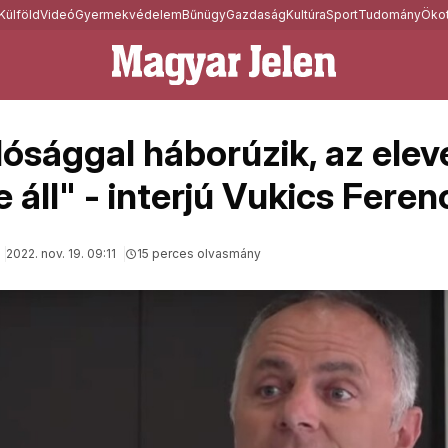
Külföld
Videó
Gyermekvédelem
Bűnügy
Gazdaság
Kultúra
Sport
Tudomány
Ökot
lósággal háborúzik, az elev
 áll" - interjú Vukics Feren
2022. nov. 19. 09:11
15 perces olvasmány