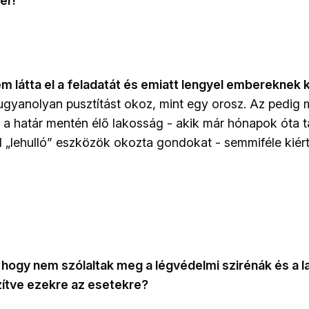
er!
 látta el a feladatát és emiatt lengyel embereknek k
ugyanolyan pusztítást okoz, mint egy orosz. Az pedig
y a határ mentén élő lakosság - akik már hónapok óta t
l „lehulló” eszközök okozta gondokat - semmiféle kiér
 hogy nem szólaltak meg a légvédelmi szirénák és a 
zítve ezekre az esetekre?