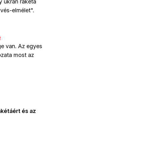
y ukrán rakéta
és-elmélet".
e
ége van. Az egyes
ozata most az
akétáért és az