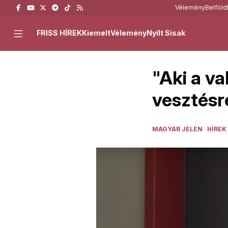
Vélemény
Belföld
FRISS HÍREK
Kiemelt
Vélemény
Nyílt Sisak
"Aki a va
vesztésre
MAGYAR JELEN
HÍREK