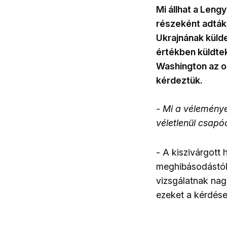
Mi állhat a Len
részeként adták 
Ukrajnának küld
értékben küldte
Washington az o
kérdeztük.
- Mi a véleménye
véletlenül csapó
- A kiszivárgott
meghibásodástól,
vizsgálatnak nag
ezeket a kérdések