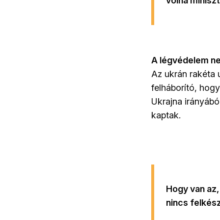
volna miniszt
A légvédelem nem
Az ukrán rakéta 
felháborító, hog
Ukrajna irányábó
kaptak.
Hogy van az,
nincs felkés