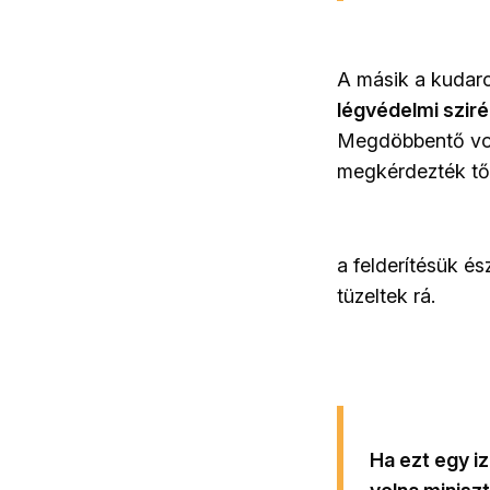
A másik a kudarc
légvédelmi szir
Megdöbbentő volt
megkérdezték től
a felderítésük és
tüzeltek rá.
Ha ezt egy i