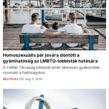
Homoszexuális pár javára döntött a
gyámhatóság az LMBTQ-lobbisták hatására
A Háttér Társaság lobbistái ismét sikeresen gyakoroltak
nyomást a hatóságokra.
BELFÖLD
2026. aug. 5. 19:55