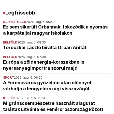
Legfrissebb
KÁRPÁT-HAZA
2026. aug. 6. 09:59
Ez sem sikerült Orbánnak: fokozódik a nyomás
a kárpátaljai magyar iskolákon
BELFÖLD
2026. aug. 6. 08:35
Toroczkai László bírálta Orbán Anitát
BELFÖLD
2026. aug. 6. 07:38
Európa a zöldenergia-korszakban is
nyersanyagimportra szorul majd
SPORT
2026. aug. 6. 06:20
A Ferencváros győzelme után előnnyel
várhatja a lengyelországi visszavágót
KÜLFÖLD
2026. aug. 5. 21:34
Migránscsempészetre használt alagutat
találtak Litvánia és Fehéroroszország között