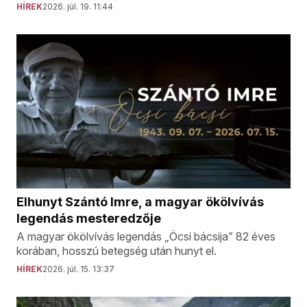
HÍREK
2026. júl. 19. 11:44
Elhunyt Szántó Imre, a magyar ökölvívás
legendás mesteredzője
A magyar ökölvívás legendás „Öcsi bácsija” 82 éves
korában, hosszú betegség után hunyt el.
HÍREK
2026. júl. 15. 13:37