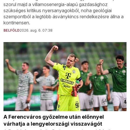
szorul majd a villamosenergia-alapú gazdasághoz
szükséges kritikus nyersanyagokból, noha geológiai
szempontból a legtöbb ásványkincs rendelkezésre állna a
kontinensen.
BELFÖLD
2026. aug. 6. 07:38
A Ferencváros győzelme után előnnyel
várhatja a lengyelországi visszavágót