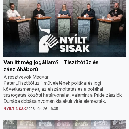
Van itt még jogállam? – Tisztítótűz és
zászlóháború
A résztvevők Magyar
Péter „Tisztítótűz ” műveletének politikai és jogi
következményeit, az elszámoltatás és a politikai
tisztogatás közötti határvonalat, valamint a Pride zászlók
Dunába dobása nyomán kialakult vitát elemezték.
NYÍLT SISAK
2026. jún. 26. 18:05