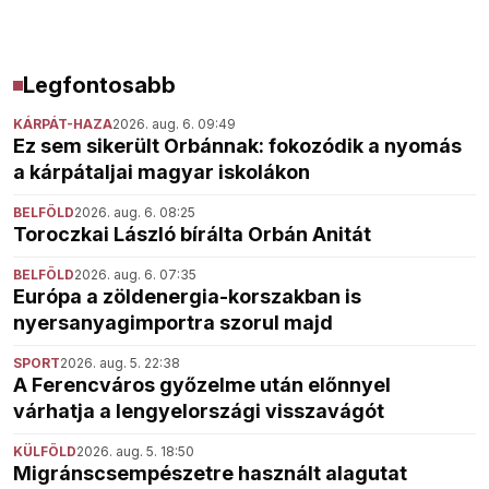
Legfontosabb
KÁRPÁT-HAZA
2026. aug. 6. 09:49
Ez sem sikerült Orbánnak: fokozódik a nyomás
a kárpátaljai magyar iskolákon
BELFÖLD
2026. aug. 6. 08:25
Toroczkai László bírálta Orbán Anitát
BELFÖLD
2026. aug. 6. 07:35
Európa a zöldenergia-korszakban is
nyersanyagimportra szorul majd
SPORT
2026. aug. 5. 22:38
A Ferencváros győzelme után előnnyel
várhatja a lengyelországi visszavágót
KÜLFÖLD
2026. aug. 5. 18:50
Migránscsempészetre használt alagutat