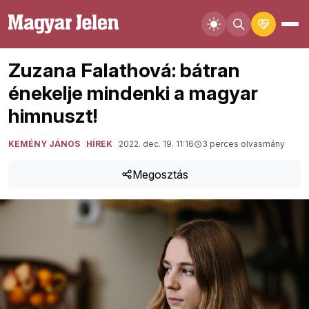
Zuzana Falathová: bátran
énekelje mindenki a magyar
himnuszt!
KEMÉNY JÁNOS
HÍREK
2022. dec. 19. 11:16
3 perces olvasmány
Megosztás