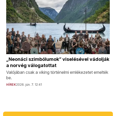
„Neonáci szimbólumok” viselésével vádolják
a norvég válogatottat
Valójában csak a viking történelmi emlékezetet emelték
be.
HÍREK
2026. jún. 7. 12:41