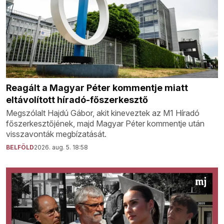
Reagált a Magyar Péter kommentje miatt
eltávolított híradó-főszerkesztő
Megszólalt Hajdú Gábor, akit kineveztek az M1 Híradó
főszerkesztőjének, majd Magyar Péter kommentje után
visszavonták megbízatását.
BELFÖLD
2026. aug. 5. 18:58