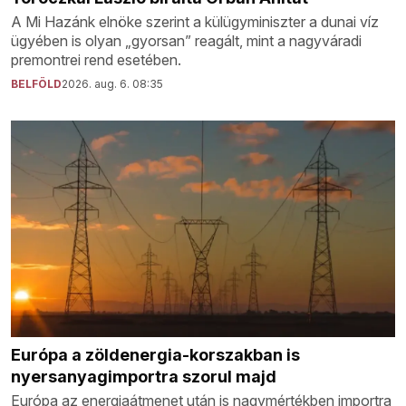
A Mi Hazánk elnöke szerint a külügyminiszter a dunai víz
ügyében is olyan „gyorsan” reagált, mint a nagyváradi
premontrei rend esetében.
BELFÖLD
2026. aug. 6. 08:35
Európa a zöldenergia-korszakban is
nyersanyagimportra szorul majd
Európa az energiaátmenet után is nagymértékben importra