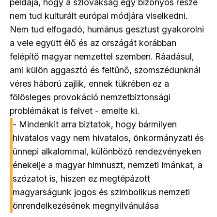
példája, hogy a szlovákság egy bizonyos része
nem tud kulturált európai módjára viselkedni.
Nem tud elfogadó, humánus gesztust gyakorolni
a vele együtt élő és az országát korábban
felépítő magyar nemzettel szemben. Ráadásul,
ami külön aggasztó és feltűnő, szomszédunknál
véres háború zajlik, ennek tükrében ez a
fölösleges provokáció nemzetbiztonsági
problémákat is felvet - emelte ki.
- Mindenkit arra biztatok, hogy bármilyen
hivatalos vagy nem hivatalos, önkormányzati és
ünnepi alkalommal, különböző rendezvényeken
énekelje a magyar himnuszt, nemzeti imánkat, a
szózatot is, hiszen ez megtépázott
magyarságunk jogos és szimbolikus nemzeti
önrendelkezésének megnyilvánulása