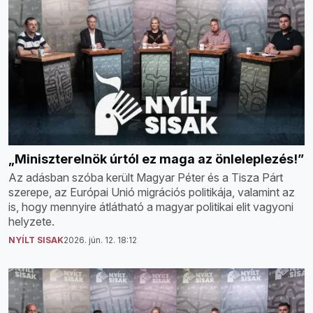
„Miniszterelnök úrtól ez maga az önleleplezés!”
Az adásban szóba került Magyar Péter és a Tisza Párt
szerepe, az Európai Unió migrációs politikája, valamint az
is, hogy mennyire átlátható a magyar politikai elit vagyoni
helyzete.
NYÍLT SISAK
2026. jún. 12. 18:12