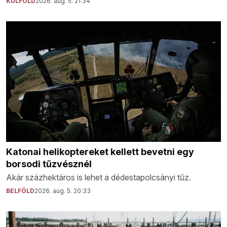
KÜLFÖLD
2026. aug. 5. 21:34
Katonai helikoptereket kellett bevetni egy
borsodi tűzvésznél
Akár százhektáros is lehet a dédestapolcsányi tűz.
BELFÖLD
2026. aug. 5. 20:33