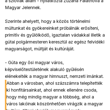
a szlovák állam - nyilatkozta Zuzana Falathová a
Magyar Jelennek.
Szerinte ahelyett, hogy a közös történelmi
múltunkat és gyökereinket próbálnák erősíteni,
primitív és gyűlölködő, igaztalan vádakkal illetik a
gútai polgármesteren keresztül az egész felvidéki
magyarságot, múltját és kultúráját.
- Gúta egy ősi magyar város,
képviselőtestületének alakuló gyűlésén
elénekelték a magyar himnuszt, nemzeti imánkat.
Abban a városban, ahol százszámra telepítették
ki honfitársainkat, ahol ennek ellenére csoda,
hogy még mindig magyar a többség, ahol a
város lakóinak köszönhetően virágzik a magyar