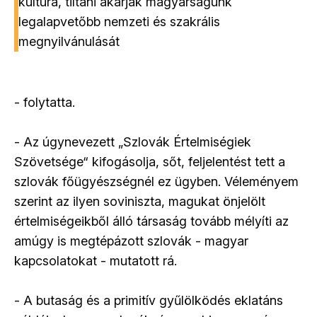
kultúra, tiltani akarják magyarságunk
legalapvetőbb nemzeti és szakrális
megnyilvánulását
- folytatta.
- Az úgynevezett „Szlovák Értelmiségiek
Szövetsége“ kifogásolja, sőt, feljelentést tett a
szlovák főügyészségnél ez ügyben. Véleményem
szerint az ilyen soviniszta, magukat önjelölt
értelmiségeikből álló társaság tovább mélyíti az
amúgy is megtépázott szlovák - magyar
kapcsolatokat - mutatott rá.
- A butaság és a primitív gyűlölködés eklatáns