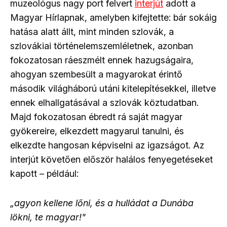
muzeológus nagy port felvert
interjút
adott a
Magyar Hírlapnak, amelyben kifejtette: bár sokáig
hatása alatt állt, mint minden szlovák, a
szlovákiai történelemszemléletnek, azonban
fokozatosan ráeszmélt ennek hazugságaira,
ahogyan szembesült a magyarokat érintő
második világháború utáni kitelepítésekkel, illetve
ennek elhallgatásával a szlovák köztudatban.
Majd fokozatosan ébredt rá saját magyar
gyökereire, elkezdett magyarul tanulni, és
elkezdte hangosan képviselni az igazságot. Az
interjút követően először halálos fenyegetéseket
kapott – például:
„agyon kellene lőni, és a hulládat a Dunába
lökni, te magyar!"