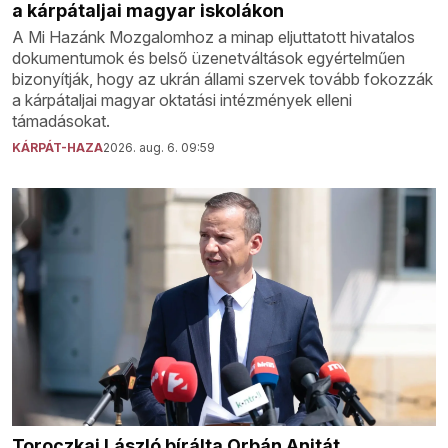
a kárpátaljai magyar iskolákon
A Mi Hazánk Mozgalomhoz a minap eljuttatott hivatalos
dokumentumok és belső üzenetváltások egyértelműen
bizonyítják, hogy az ukrán állami szervek tovább fokozzák
a kárpátaljai magyar oktatási intézmények elleni
támadásokat.
KÁRPÁT-HAZA
2026. aug. 6. 09:59
Toroczkai László bírálta Orbán Anitát