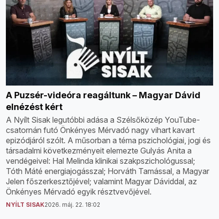
A Puzsér-videóra reagáltunk – Magyar Dávid
elnézést kért
A Nyílt Sisak legutóbbi adása a Szélsőközép YouTube-
csatornán futó Önkényes Mérvadó nagy vihart kavart
epizódjáról szólt. A műsorban a téma pszichológiai, jogi és
társadalmi következményeit elemezte Gulyás Anita a
vendégeivel: Hal Melinda klinikai szakpszichológussal;
Tóth Máté energiajogásszal; Horváth Tamással, a Magyar
Jelen főszerkesztőjével; valamint Magyar Dáviddal, az
Önkényes Mérvadó egyik résztvevőjével.
NYÍLT SISAK
2026. máj. 22. 18:02