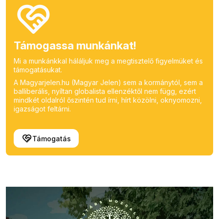
Támogassa munkánkat!
Mi a munkánkkal háláljuk meg a megtisztelő figyelmüket és
támogatásukat.
A Magyarjelen.hu (Magyar Jelen) sem a kormánytól, sem a
balliberális, nyíltan globalista ellenzéktől nem függ, ezért
mindkét oldalról őszintén tud írni, hírt közölni, oknyomozni,
igazságot feltárni.
Támogatás