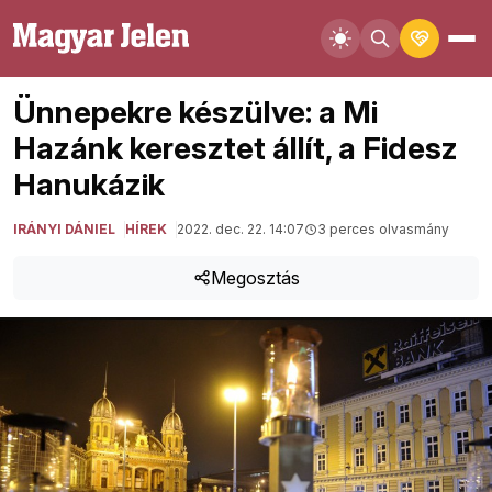
Ünnepekre készülve: a Mi
Hazánk keresztet állít, a Fidesz
Hanukázik
IRÁNYI DÁNIEL
HÍREK
2022. dec. 22. 14:07
3 perces olvasmány
Megosztás