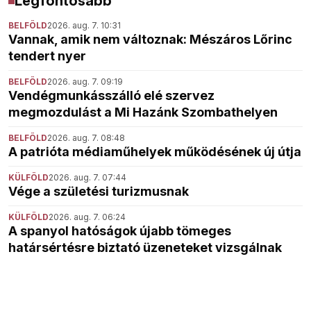
Legfontosabb
BELFÖLD
2026. aug. 7. 10:31
Vannak, amik nem változnak: Mészáros Lőrinc
tendert nyer
BELFÖLD
2026. aug. 7. 09:19
Vendégmunkásszálló elé szervez
megmozdulást a Mi Hazánk Szombathelyen
BELFÖLD
2026. aug. 7. 08:48
A patrióta médiaműhelyek működésének új útja
KÜLFÖLD
2026. aug. 7. 07:44
Vége a születési turizmusnak
KÜLFÖLD
2026. aug. 7. 06:24
A spanyol hatóságok újabb tömeges
határsértésre biztató üzeneteket vizsgálnak