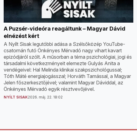
A Puzsér-videóra reagáltunk – Magyar Dávid
elnézést kért
A Nyílt Sisak legutóbbi adása a Szélsőközép YouTube-
csatornán futó Önkényes Mérvadó nagy vihart kavart
epizódjáról szólt. A műsorban a téma pszichológiai, jogi és
társadalmi következményeit elemezte Gulyás Anita a
vendégeivel: Hal Melinda klinikai szakpszichológussal;
Tóth Máté energiajogásszal; Horváth Tamással, a Magyar
Jelen főszerkesztőjével; valamint Magyar Dáviddal, az
Önkényes Mérvadó egyik résztvevőjével.
NYÍLT SISAK
2026. máj. 22. 18:02