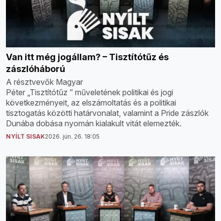
Van itt még jogállam? – Tisztítótűz és
zászlóháború
A résztvevők Magyar
Péter „Tisztítótűz ” műveletének politikai és jogi
következményeit, az elszámoltatás és a politikai
tisztogatás közötti határvonalat, valamint a Pride zászlók
Dunába dobása nyomán kialakult vitát elemezték.
NYÍLT SISAK
2026. jún. 26. 18:05