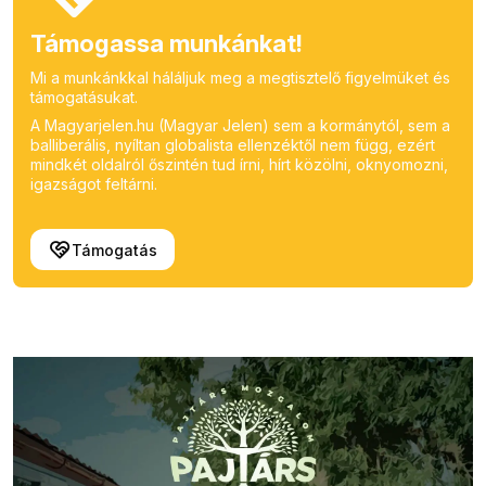
Támogassa munkánkat!
Mi a munkánkkal háláljuk meg a megtisztelő figyelmüket és
támogatásukat.
A Magyarjelen.hu (Magyar Jelen) sem a kormánytól, sem a
balliberális, nyíltan globalista ellenzéktől nem függ, ezért
mindkét oldalról őszintén tud írni, hírt közölni, oknyomozni,
igazságot feltárni.
Támogatás