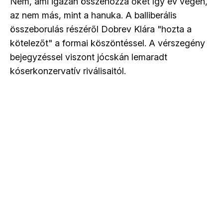
Nem, ami igazán összehozza őket így év végén,
az nem más, mint a hanuka. A balliberális
összeborulás részéről Dobrev Klára "hozta a
kötelezőt" a formai köszöntéssel. A vérszegény
bejegyzéssel viszont jócskán lemaradt
kóserkonzervatív riválisaitól.