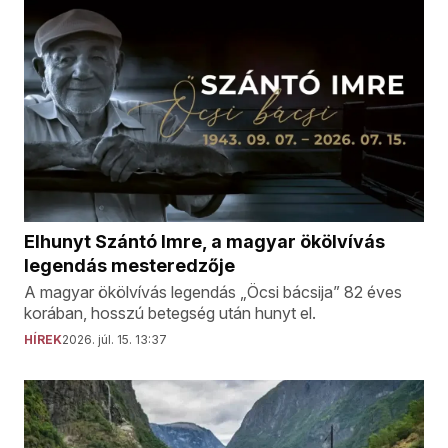
Elhunyt Szántó Imre, a magyar ökölvívás
legendás mesteredzője
A magyar ökölvívás legendás „Öcsi bácsija” 82 éves
korában, hosszú betegség után hunyt el.
HÍREK
2026. júl. 15. 13:37