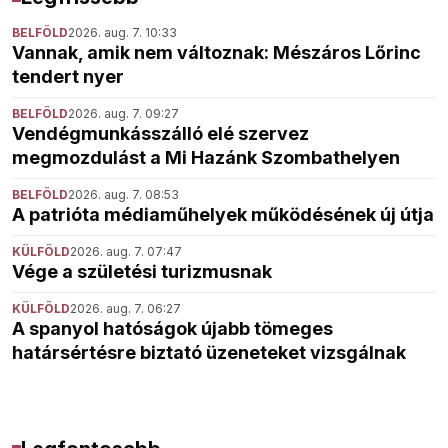
BELFÖLD
2026. aug. 7. 10:33
Vannak, amik nem változnak: Mészáros Lőrinc
tendert nyer
BELFÖLD
2026. aug. 7. 09:27
Vendégmunkásszálló elé szervez
megmozdulást a Mi Hazánk Szombathelyen
BELFÖLD
2026. aug. 7. 08:53
A patrióta médiaműhelyek működésének új útja
KÜLFÖLD
2026. aug. 7. 07:47
Vége a születési turizmusnak
KÜLFÖLD
2026. aug. 7. 06:27
A spanyol hatóságok újabb tömeges
határsértésre biztató üzeneteket vizsgálnak