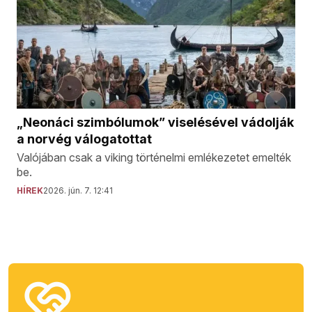
„Neonáci szimbólumok” viselésével vádolják
a norvég válogatottat
Valójában csak a viking történelmi emlékezetet emelték
be.
HÍREK
2026. jún. 7. 12:41