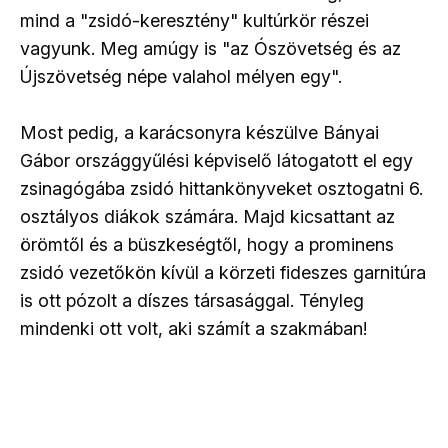
mind a "zsidó-keresztény" kultúrkör részei
vagyunk. Meg amúgy is "az Ószövetség és az
Újszövetség népe valahol mélyen egy".
Most pedig, a karácsonyra készülve Bányai
Gábor országgyűlési képviselő látogatott el egy
zsinagógába zsidó hittankönyveket osztogatni 6.
osztályos diákok számára. Majd kicsattant az
örömtől és a büszkeségtől, hogy a prominens
zsidó vezetőkön kívül a körzeti fideszes garnitúra
is ott pózolt a díszes társasággal. Tényleg
mindenki ott volt, aki számít a szakmában!