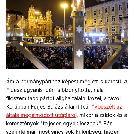
Ám a kormánypárthoz képest még ez is karcsú. A
Fidesz ugyanis idén is bizonyította, nála
filoszemitább pártot aligha találni közel, s távol.
Korábban Fürjes Balázs államtitkár
">beszélt az
általa megálmodott utópiáról,
mikor a zsidók és a
keresztények "teljesen egyek lesznek". Bár
szerinte már most sincs sok különbség, hiszen