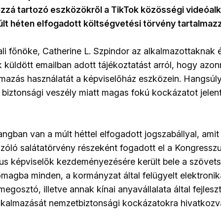
hozzá tartozó eszközökről a TikTok közösségi videóal
lt héten elfogadott költségvetési törvény tartalmaz
ali főnöke, Catherine L. Szpindor az alkalmazottaknak 
küldött emailban adott tájékoztatást arról, hogy azonna
almazás használatát a képviselőház eszközein. Hangsúl
biztonsági veszély miatt magas fokú kockázatot jelent
ngban van a múlt héttel elfogadott jogszabállyal, amit
szóló salátatörvény részeként fogadott el a Kongresszu
us képviselők kezdeményezésére került bele a szövets
magba minden, a kormányzat által felügyelt elektroni
megosztó, illetve annak kínai anyavállalata által fejlesz
lkalmazását nemzetbiztonsági kockázatokra hivatkozv