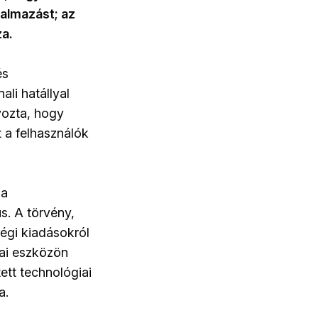
kalmazást; az
za.
és
li hatállyal
yozta, hogy
 a felhasználók
 a
s. A törvény,
égi kiadásokról
kai eszközön
tett technológiai
a.