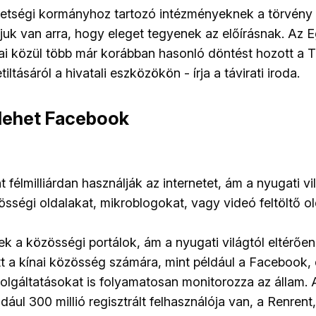
etségi kormányhoz tartozó intézményeknek a törvény 
uk van arra, hogy eleget tegyenek az előírásnak. Az 
ai közül több már korábban hasonló döntést hozott a 
ltásáról a hivatali eszközökön - írja a távirati iroda.
 lehet Facebook
 félmilliárdan használják az internetet, ám a nyugati vi
össégi oldalakat, mikroblogokat, vagy videó feltöltő ol
k a közösségi portálok, ám a nyugati világtól eltérően
ott a kínai közösség számára, mint például a Facebook,
olgáltatásokat is folyamatosan monitorozza az állam. 
ául 300 millió regisztrált felhasználója van, a Renren