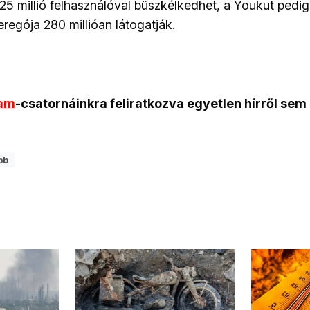
125 millió felhasználóval büszkélkedhet, a Youkut pedig
eregója 280 millióan látogatják.
ram
-csatornáinkra feliratkozva egyetlen hírről sem
bb