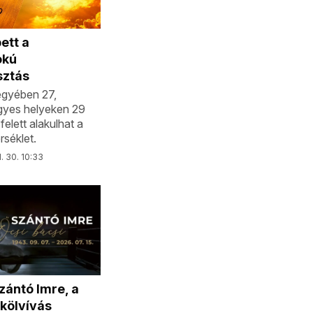
ett a
okú
sztás
gyében 27,
gyes helyeken 29
felett alakulhat a
séklet.
l. 30. 10:33
zántó Imre, a
kölvívás