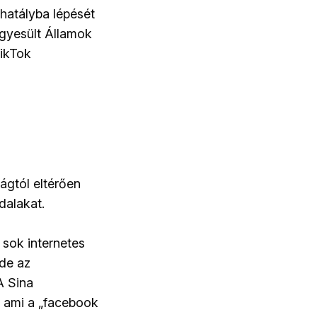
hatályba lépését
Egyesült Államok
TikTok
lágtól eltérően
dalakat.
 sok internetes
 de az
A Sina
t, ami a „facebook