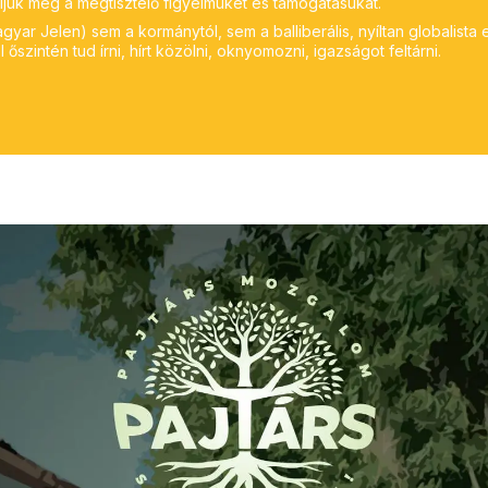
ljuk meg a megtisztelő figyelmüket és támogatásukat.
yar Jelen) sem a kormánytól, sem a balliberális, nyíltan globalista 
 őszintén tud írni, hírt közölni, oknyomozni, igazságot feltárni.