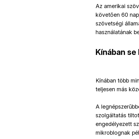
Az amerikai szöv
követően 60 napj
szövetségi állam
használatának beti
Kínában se
Kínában több mint
teljesen más köz
A legnépszerűbbe
szolgáltatás tilt
engedélyezett sz
mikroblognak péld