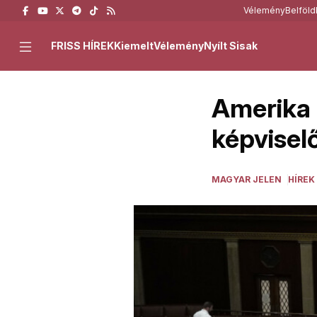
Vélemény
Belföld
FRISS HÍREK
Kiemelt
Vélemény
Nyílt Sisak
Amerika b
képvisel
MAGYAR JELEN
HÍREK