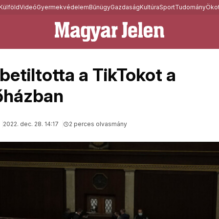
Külföld
Videó
Gyermekvédelem
Bűnügy
Gazdaság
Kultúra
Sport
Tudomány
Ökot
etiltotta a TikTokot a
őházban
2022. dec. 28. 14:17
2 perces olvasmány