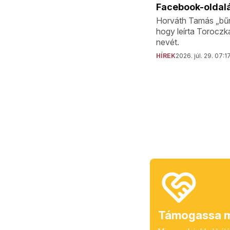
Facebook-oldal
Horváth Tamás „bűn
hogy leírta Toroczk
nevét.
HÍREK
2026. júl. 29. 07:1
Támogassa m