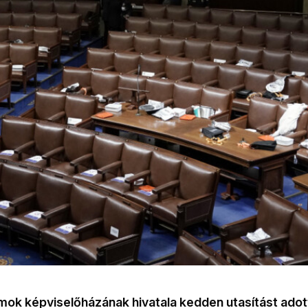
mok képviselőházának hivatala kedden utasítást adot