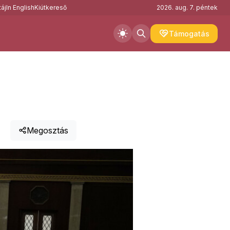
áj
In English
Kiútkereső
2026. aug. 7. péntek
Támogatás
Megosztás