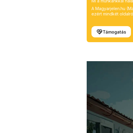
Mi a munkánkkal hálá
A Magyarjelen.hu (Mag
ezért mindkét oldalról
Támogatás