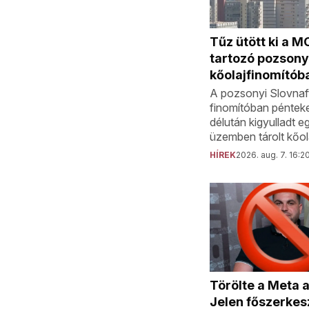
Tűz ütött ki a 
tartozó pozsony
kőolajfinomítób
A pozsonyi Slovnaft
finomítóban péntek
délután kigyulladt e
üzemben tárolt kőol
HÍREK
2026. aug. 7. 16:2
Törölte a Meta 
Jelen főszerkes