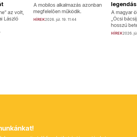
át
legendás
A mobilos alkalmazás azonban
megfelelően működik.
e“ az volt,
A magyar ö
ai László
„Öcsi bácsi
HÍREK
2026. júl. 19. 11:44
hosszú bete
7
HÍREK
2026. júl
unkánkat!