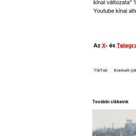
kínai változata” 
Youtube kínai alt
Az
X
- és
Teleg
TikTok
Kiemelt-jo
További cikkeink