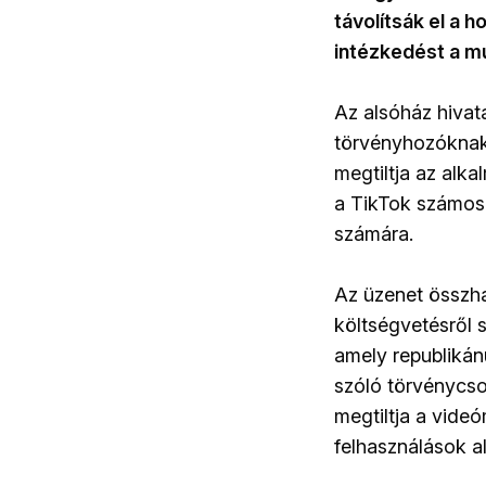
távolítsák el a 
intézkedést a mú
Az alsóház hivat
törvényhozóknak 
megtiltja az alk
a TikTok számos 
számára.
Az üzenet összha
költségvetésről 
amely republikán
szóló törvénycso
megtiltja a videó
felhasználások a