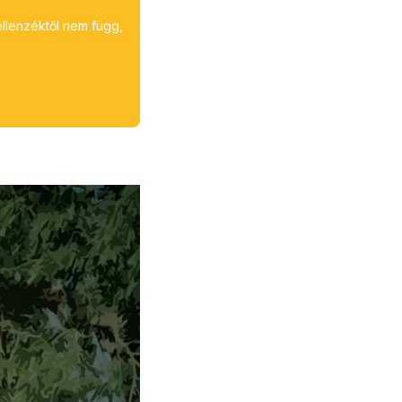
ellenzéktől nem függ,