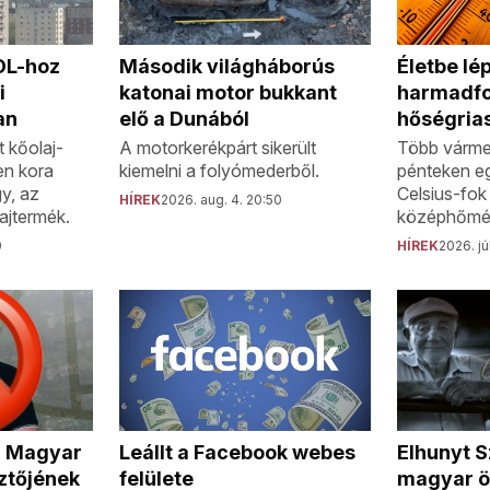
MOL-hoz
Második világháborús
Életbe lép
i
katonai motor bukkant
harmadf
an
elő a Dunából
hőségria
 kőolaj-
A motorkerékpárt sikerült
Több várme
en kora
kiemelni a folyómederből.
pénteken e
gy, az
Celsius-fok 
HÍREK
2026. aug. 4. 20:50
ajtermék.
középhőmér
0
HÍREK
2026. jú
a Magyar
Elhunyt S
Leállt a Facebook webes
ztőjének
magyar ö
felülete