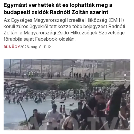
Egymást verhették át és lophatták meg a
budapesti zsidók Radnóti Zoltán szerint
Az Egységes Magyarországi Izraelita Hitközség (EMIH)
körüli zűrös ügyekről tett közzé több bejegyzést Radnóti
Zoltán, a Magyarországi Zsidó Hitközségek Szövetsége
főrabbija saját Facebook-oldalán.
BŰNÜGY
2026. aug. 8. 11:12