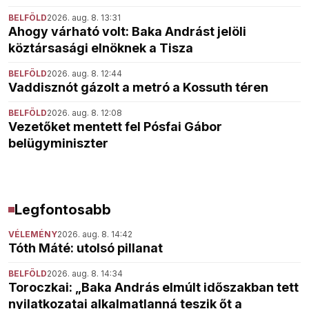
BELFÖLD
2026. aug. 8. 13:31
Ahogy várható volt: Baka Andrást jelöli
köztársasági elnöknek a Tisza
BELFÖLD
2026. aug. 8. 12:44
Vaddisznót gázolt a metró a Kossuth téren
BELFÖLD
2026. aug. 8. 12:08
Vezetőket mentett fel Pósfai Gábor
belügyminiszter
Legfontosabb
VÉLEMÉNY
2026. aug. 8. 14:42
Tóth Máté: utolsó pillanat
BELFÖLD
2026. aug. 8. 14:34
Toroczkai: „Baka András elmúlt időszakban tett
nyilatkozatai alkalmatlanná teszik őt a