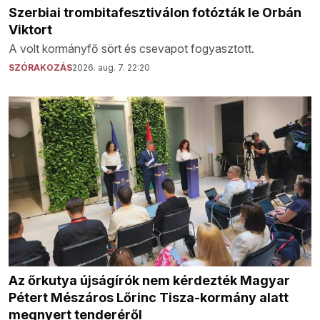
Szerbiai trombitafesztiválon fotózták le Orbán
Viktort
A volt kormányfő sört és csevapot fogyasztott.
SZÓRAKOZÁS
2026. aug. 7. 22:20
Az őrkutya újságírók nem kérdezték Magyar
Pétert Mészáros Lőrinc Tisza-kormány alatt
megnyert tenderéről