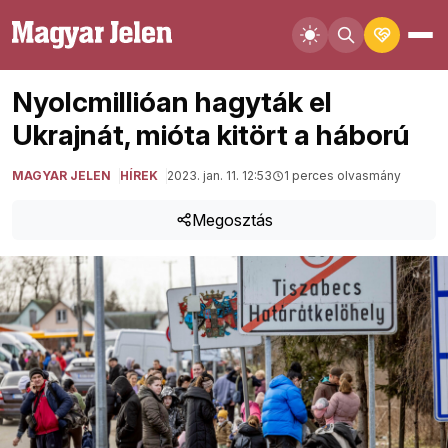
Nyolcmillióan hagyták el
Ukrajnát, mióta kitört a háború
MAGYAR JELEN
HÍREK
2023. jan. 11. 12:53
1 perces olvasmány
Megosztás