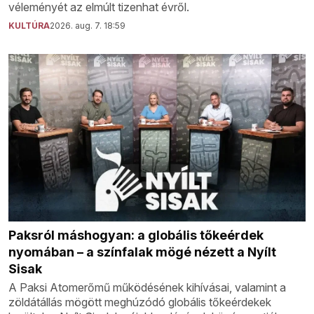
véleményét az elmúlt tizenhat évről.
KULTÚRA
2026. aug. 7. 18:59
Paksról máshogyan: a globális tőkeérdek
nyomában – a színfalak mögé nézett a Nyílt
Sisak
A Paksi Atomerőmű működésének kihívásai, valamint a
zöldátállás mögött meghúzódó globális tőkeérdekek