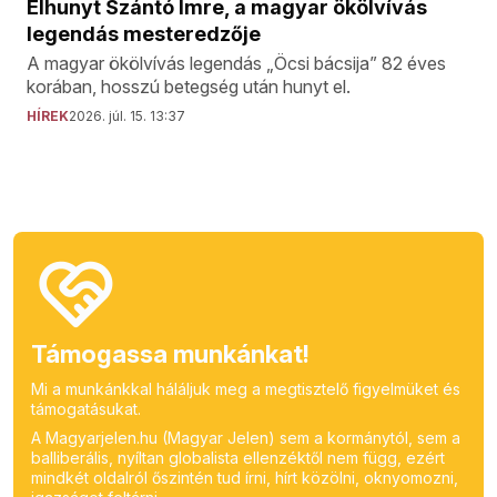
Elhunyt Szántó Imre, a magyar ökölvívás
legendás mesteredzője
A magyar ökölvívás legendás „Öcsi bácsija” 82 éves
korában, hosszú betegség után hunyt el.
HÍREK
2026. júl. 15. 13:37
Támogassa munkánkat!
Mi a munkánkkal háláljuk meg a megtisztelő figyelmüket és
támogatásukat.
A Magyarjelen.hu (Magyar Jelen) sem a kormánytól, sem a
balliberális, nyíltan globalista ellenzéktől nem függ, ezért
mindkét oldalról őszintén tud írni, hírt közölni, oknyomozni,