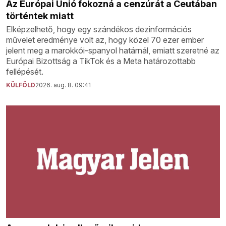
Az Európai Unió fokozná a cenzúrát a Ceutában
történtek miatt
Elképzelhető, hogy egy szándékos dezinformációs
művelet eredménye volt az, hogy közel 70 ezer ember
jelent meg a marokkói-spanyol határnál, emiatt szeretné az
Európai Bizottság a TikTok és a Meta határozottabb
fellépését.
KÜLFÖLD
2026. aug. 8. 09:41