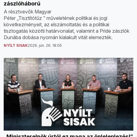
zászlóháború
A résztvevők Magyar
Péter „Tisztítótűz ” műveletének politikai és jogi
következményeit, az elszámoltatás és a politikai
tisztogatás közötti határvonalat, valamint a Pride zászlók
Dunába dobása nyomán kialakult vitát elemezték.
NYÍLT SISAK
2026. jún. 26. 18:05
„Miniszterelnök úrtól ez maga az önleleplezés!”