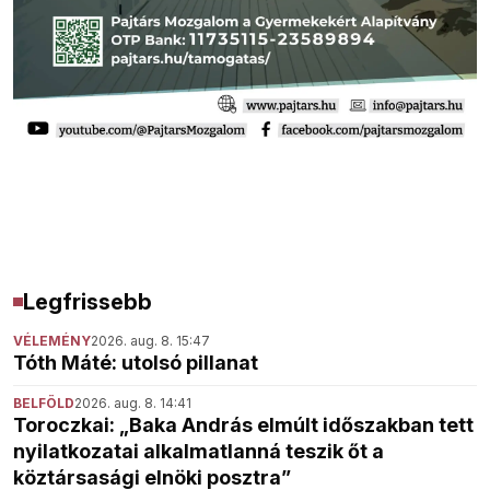
Legfrissebb
VÉLEMÉNY
2026. aug. 8. 15:47
Tóth Máté: utolsó pillanat
BELFÖLD
2026. aug. 8. 14:41
Toroczkai: „Baka András elmúlt időszakban tett
nyilatkozatai alkalmatlanná teszik őt a
köztársasági elnöki posztra”