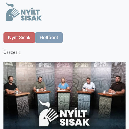
Nyílt Sisak
Holtpont
Összes