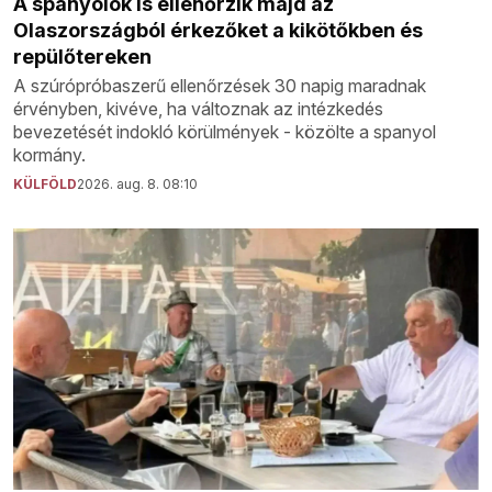
A spanyolok is ellenőrzik majd az
Olaszországból érkezőket a kikötőkben és
repülőtereken
A szúrópróbaszerű ellenőrzések 30 napig maradnak
érvényben, kivéve, ha változnak az intézkedés
bevezetését indokló körülmények - közölte a spanyol
kormány.
KÜLFÖLD
2026. aug. 8. 08:10