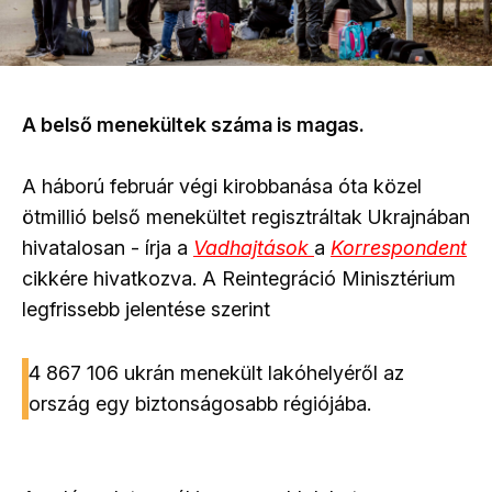
A belső menekültek száma is magas.
A háború február végi kirobbanása óta közel
ötmillió belső menekültet regisztráltak Ukrajnában
hivatalosan - írja a
Vadhajtások
a
Korrespondent
cikkére hivatkozva. A Reintegráció Minisztérium
legfrissebb jelentése szerint
4 867 106 ukrán menekült lakóhelyéről az
ország egy biztonságosabb régiójába.