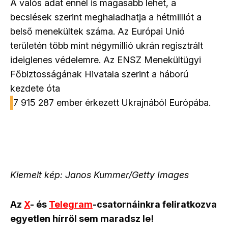
A valós adat ennél is magasabb lehet, a
becslések szerint meghaladhatja a hétmilliót a
belső menekültek száma. Az Európai Unió
területén több mint négymillió ukrán regisztrált
ideiglenes védelemre. Az ENSZ Menekültügyi
Főbiztosságának Hivatala szerint a háború
kezdete óta
7 915 287 ember érkezett Ukrajnából Európába.
Kiemelt kép:
Janos Kummer/Getty Images
Az
X
- és
Telegram
-csatornáinkra feliratkozva
egyetlen hírről sem maradsz le!