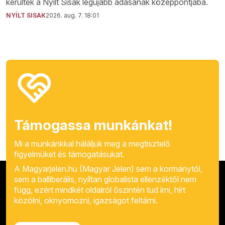
kerültek a Nyílt Sisak legújabb adásának középpontjába.
NYÍLT SISAK
2026. aug. 7. 18:01
Támogassa munkánkat!
Mi a munkánkkal háláljuk meg a megtisztelő
figyelmüket és támogatásukat.
A Magyarjelen.hu (Magyar Jelen) sem a kormánytól,
sem a balliberális, nyíltan globalista ellenzéktől nem
függ, ezért mindkét oldalról őszintén tud írni, hírt
közölni, oknyomozni, igazságot feltárni.