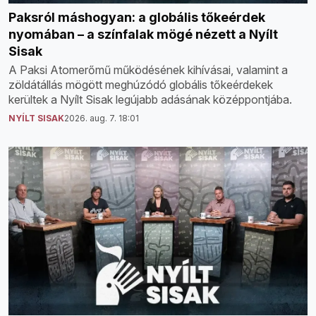
Paksról máshogyan: a globális tőkeérdek
nyomában – a színfalak mögé nézett a Nyílt
Sisak
A Paksi Atomerőmű működésének kihívásai, valamint a
zöldátállás mögött meghúzódó globális tőkeérdekek
kerültek a Nyílt Sisak legújabb adásának középpontjába.
NYÍLT SISAK
2026. aug. 7. 18:01