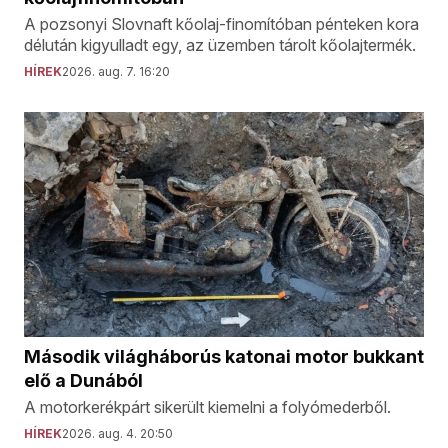
A pozsonyi Slovnaft kőolaj-finomítóban pénteken kora
délután kigyulladt egy, az üzemben tárolt kőolajtermék.
HÍREK
2026. aug. 7. 16:20
Második világháborús katonai motor bukkant
elő a Dunából
A motorkerékpárt sikerült kiemelni a folyómederből.
HÍREK
2026. aug. 4. 20:50