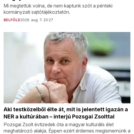
Mi megtettük volna, de nem kaptunk szót a pénteki
kormányzati sajtótájékoztatón.
BELFÖLD
2026. aug. 7. 20:27
Aki testközelből élte át, mit is jelentett igazán a
NER a kultúrában – interjú Pozsgai Zsolttal
Pozsgai Zsolt évtizedek óta a magyar kulturális élet
meghatározó alakja. Éppen ezért érdemes megismernünk a