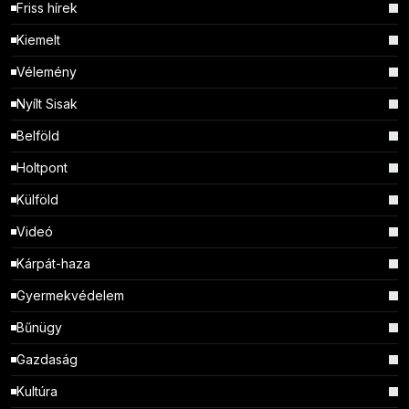
Friss hírek
Kiemelt
Vélemény
Nyílt Sisak
Belföld
Holtpont
Külföld
Videó
Kárpát-haza
Gyermekvédelem
Bűnügy
Gazdaság
Kultúra