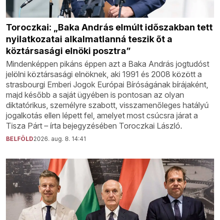
Toroczkai: „Baka András elmúlt időszakban tett
nyilatkozatai alkalmatlanná teszik őt a
köztársasági elnöki posztra”
Mindenképpen pikáns éppen azt a Baka András jogtudóst
jelölni köztársasági elnöknek, aki 1991 és 2008 között a
strasbourgi Emberi Jogok Európai Bíróságának bírájaként,
majd később a saját ügyében is pontosan az olyan
diktatórikus, személyre szabott, visszamenőleges hatályú
jogalkotás ellen lépett fel, amelyet most csúcsra járat a
Tisza Párt – írta bejegyzésében Toroczkai László.
BELFÖLD
2026. aug. 8. 14:41