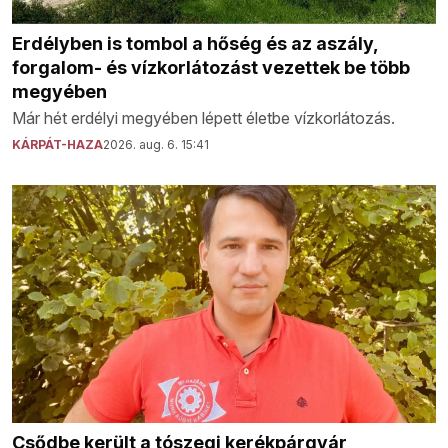
Erdélyben is tombol a hőség és az aszály,
forgalom- és vízkorlátozást vezettek be több
megyében
Már hét erdélyi megyében lépett életbe vízkorlátozás.
KÁRPÁT-HAZA
2026. aug. 6. 15:41
Csődbe került a tószegi kerékpárgyár,