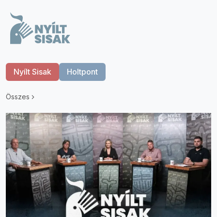
Nyílt Sisak
Holtpont
Összes