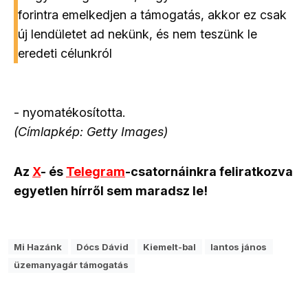
forintra emelkedjen a támogatás, akkor ez csak
új lendületet ad nekünk, és nem teszünk le
eredeti célunkról
- nyomatékosította.
(Címlapkép: Getty Images)
Az
X
- és
Telegram
-csatornáinkra feliratkozva
egyetlen hírről sem maradsz le!
Mi Hazánk
Dócs Dávid
Kiemelt-bal
lantos jános
üzemanyagár támogatás