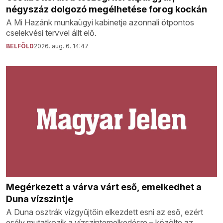
négyszáz dolgozó megélhetése forog kockán
A Mi Hazánk munkaügyi kabinetje azonnali ötpontos
cselekvési tervvel állt elő.
BELFÖLD
2026. aug. 6. 14:47
Megérkezett a várva várt eső, emelkedhet a
Duna vízszintje
A Duna osztrák vízgyűjtőin elkezdett esni az eső, ezért
esély mutatkozik a vízszintemelkedésre – közölte az