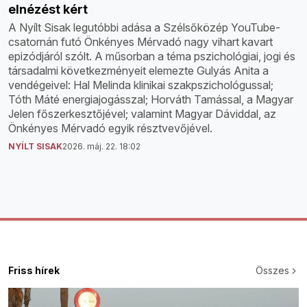
elnézést kért
A Nyílt Sisak legutóbbi adása a Szélsőközép YouTube-
csatornán futó Önkényes Mérvadó nagy vihart kavart
epizódjáról szólt. A műsorban a téma pszichológiai, jogi és
társadalmi következményeit elemezte Gulyás Anita a
vendégeivel: Hal Melinda klinikai szakpszichológussal;
Tóth Máté energiajogásszal; Horváth Tamással, a Magyar
Jelen főszerkesztőjével; valamint Magyar Dáviddal, az
Önkényes Mérvadó egyik résztvevőjével.
NYÍLT SISAK
2026. máj. 22. 18:02
Friss hírek
Összes