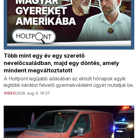
Több mint egy év egy szerető
nevelőcsaládban, majd egy döntés, amely
mindent megváltoztatott
A Holtpont legújabb adásában az elmúlt hónapok egyik
legtöbb kérdést felvető gyermekvédelmi ügyét mutatjuk be.
VIDEÓ
2026. aug. 6. 19:37