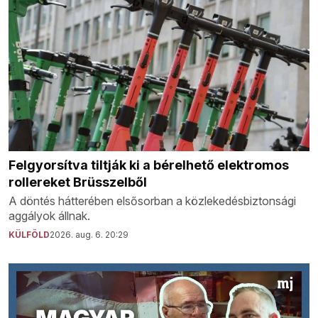
Felgyorsítva tiltják ki a bérelhető elektromos
rollereket Brüsszelből
A döntés hátterében elsősorban a közlekedésbiztonsági
aggályok állnak.
KÜLFÖLD
2026. aug. 6. 20:29