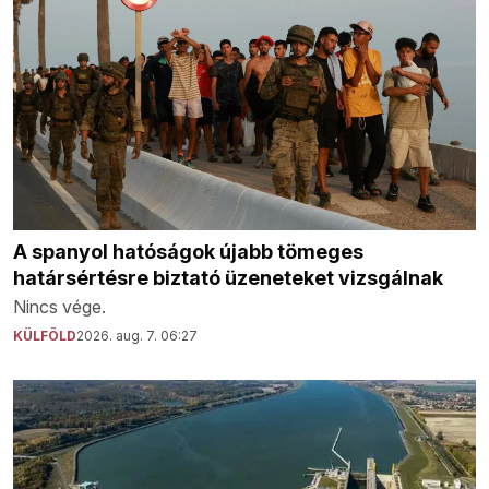
A spanyol hatóságok újabb tömeges
határsértésre biztató üzeneteket vizsgálnak
Nincs vége.
KÜLFÖLD
2026. aug. 7. 06:27