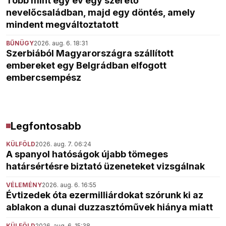
Több mint egy év egy szerető
nevelőcsaládban, majd egy döntés, amely
mindent megváltoztatott
BŰNÜGY
2026. aug. 6. 18:31
Szerbiából Magyarországra szállított
embereket egy Belgrádban elfogott
embercsempész
Legfontosabb
KÜLFÖLD
2026. aug. 7. 06:24
A spanyol hatóságok újabb tömeges
határsértésre biztató üzeneteket vizsgálnak
VÉLEMÉNY
2026. aug. 6. 16:55
Évtizedek óta ezermilliárdokat szórunk ki az
ablakon a dunai duzzasztóművek hiánya miatt
KÜLFÖLD
2026. aug. 6. 15:38