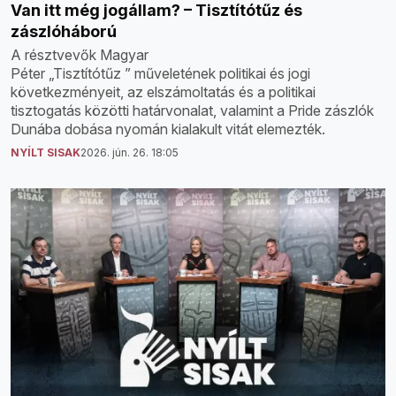
Van itt még jogállam? – Tisztítótűz és
zászlóháború
A résztvevők Magyar
Péter „Tisztítótűz ” műveletének politikai és jogi
következményeit, az elszámoltatás és a politikai
tisztogatás közötti határvonalat, valamint a Pride zászlók
Dunába dobása nyomán kialakult vitát elemezték.
NYÍLT SISAK
2026. jún. 26. 18:05