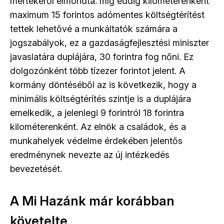
mértékéről elmondta: míg eddig kilométerenként
maximum 15 forintos adómentes költségtérítést
tettek lehetővé a munkáltatók számára a
jogszabályok, ez a gazdaságfejlesztési miniszter
javaslatára duplájára, 30 forintra fog nőni. Ez
dolgozónként több tízezer forintot jelent. A
kormány döntéséből az is következik, hogy a
minimális költségtérítés szintje is a duplájára
emelkedik, a jelenlegi 9 forintról 18 forintra
kilométerenként. Az elnök a családok, és a
munkahelyek védelme érdekében jelentős
eredménynek nevezte az új intézkedés
bevezetését.
A Mi Hazánk már korábban
követelte