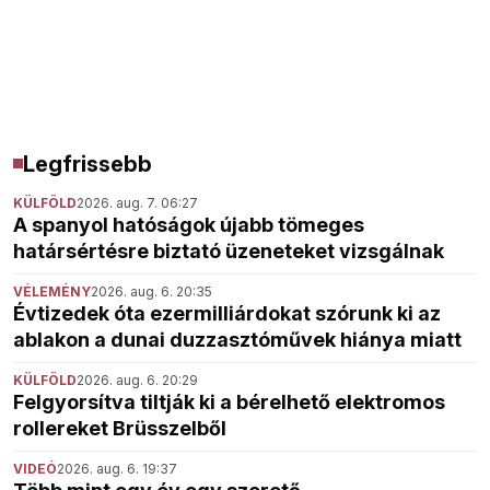
Legfrissebb
KÜLFÖLD
2026. aug. 7. 06:27
A spanyol hatóságok újabb tömeges
határsértésre biztató üzeneteket vizsgálnak
VÉLEMÉNY
2026. aug. 6. 20:35
Évtizedek óta ezermilliárdokat szórunk ki az
ablakon a dunai duzzasztóművek hiánya miatt
KÜLFÖLD
2026. aug. 6. 20:29
Felgyorsítva tiltják ki a bérelhető elektromos
rollereket Brüsszelből
VIDEÓ
2026. aug. 6. 19:37