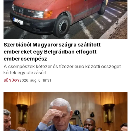
Szerbiából Magyarországra szállított
embereket egy Belgrádban elfogott
embercsempész
A csempészek kétezer és tízezer euró közötti összeget
kértek egy utazásért.
BŰNÜGY
2026. aug. 6. 18:31