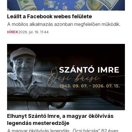
Leállt a Facebook webes felülete
A mobilos alkalmazás azonban megfelelően működik.
HÍREK
2026. júl. 19. 11:44
Elhunyt Szántó Imre, a magyar ökölvívás
legendás mesteredzője
A magyar ökölvívás legendás „Öcsi bácsija” 82 éves