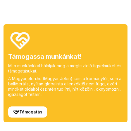
Támogassa munkánkat!
Mi a munkánkkal háláljuk meg a megtisztelő figyelmüket és
támogatásukat.
A Magyarjelen.hu (Magyar Jelen) sem a kormánytól, sem a
balliberális, nyíltan globalista ellenzéktől nem függ, ezért
mindkét oldalról őszintén tud írni, hírt közölni, oknyomozni,
igazságot feltárni.
Támogatás