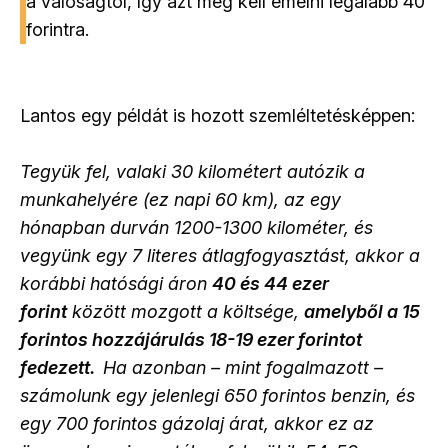
a valóságtól, így azt meg kell emelni legalább 40
forintra.
Lantos egy példát is hozott szemléltetésképpen:
Tegyük fel, valaki 30 kilométert autózik a
munkahelyére (ez napi 60 km), az egy
hónapban durván 1200-1300 kilométer, és
vegyünk egy 7 literes átlagfogyasztást, akkor a
korábbi hatósági áron
40 és 44 ezer
forint
között mozgott a költsége,
amelyből a 15
forintos hozzájárulás 18-19 ezer forintot
fedezett.
Ha azonban – mint fogalmazott –
számolunk egy jelenlegi 650 forintos benzin, és
egy 700 forintos gázolaj árat, akkor ez az