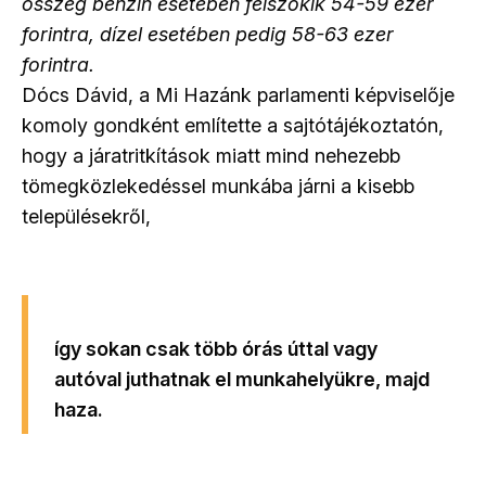
összeg benzin esetében felszökik 54-59 ezer
forintra, dízel esetében pedig 58-63 ezer
forintra.
Dócs Dávid, a Mi Hazánk parlamenti képviselője
komoly gondként említette a sajtótájékoztatón,
hogy a járatritkítások miatt mind nehezebb
tömegközlekedéssel munkába járni a kisebb
településekről,
így sokan csak több órás úttal vagy
autóval juthatnak el munkahelyükre, majd
haza.