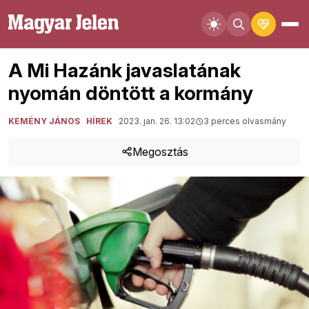
A Mi Hazánk javaslatának
nyomán döntött a kormány
KEMÉNY JÁNOS
HÍREK
2023. jan. 26. 13:02
3 perces olvasmány
Megosztás