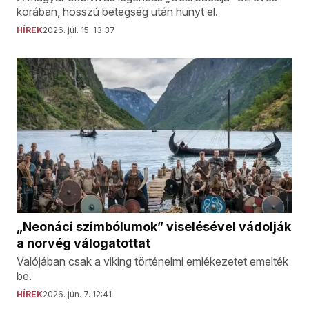
korában, hosszú betegség után hunyt el.
HÍREK
2026. júl. 15. 13:37
„Neonáci szimbólumok” viselésével vádolják
a norvég válogatottat
Valójában csak a viking történelmi emlékezetet emelték
be.
HÍREK
2026. jún. 7. 12:41