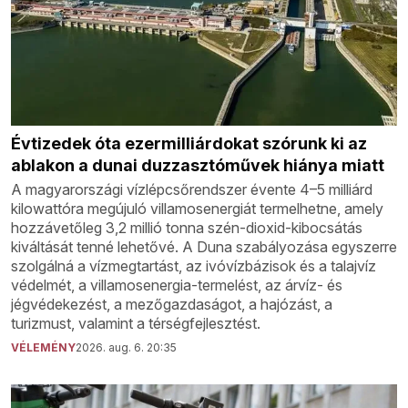
Évtizedek óta ezermilliárdokat szórunk ki az
ablakon a dunai duzzasztóművek hiánya miatt
A magyarországi vízlépcsőrendszer évente 4–5 milliárd
kilowattóra megújuló villamosenergiát termelhetne, amely
hozzávetőleg 3,2 millió tonna szén-dioxid-kibocsátás
kiváltását tenné lehetővé. A Duna szabályozása egyszerre
szolgálná a vízmegtartást, az ivóvízbázisok és a talajvíz
védelmét, a villamosenergia-termelést, az árvíz- és
jégvédekezést, a mezőgazdaságot, a hajózást, a
turizmust, valamint a térségfejlesztést.
VÉLEMÉNY
2026. aug. 6. 20:35