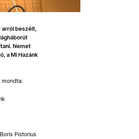
arról beszélt,
ilágháborút
ítani. Nemet
ó, a Mi Hazánk
t mondta:
nk
Boris Pistorius