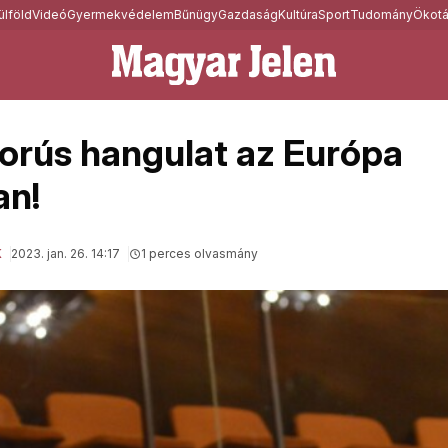
ülföld
Videó
Gyermekvédelem
Bűnügy
Gazdaság
Kultúra
Sport
Tudomány
Ökotá
orús hangulat az Európa
an!
K
2023. jan. 26. 14:17
1 perces olvasmány