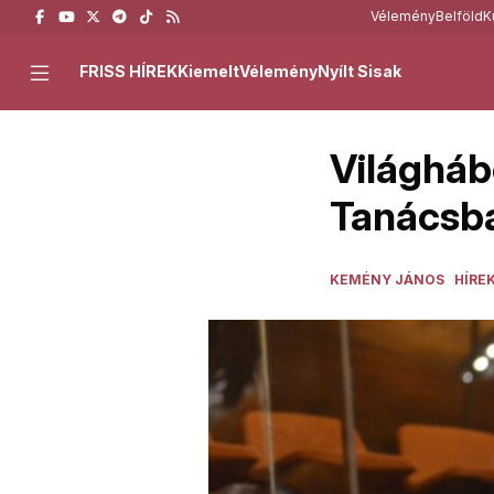
Vélemény
Belföld
K
FRISS HÍREK
Kiemelt
Vélemény
Nyílt Sisak
Világháb
Tanácsb
KEMÉNY JÁNOS
HÍRE