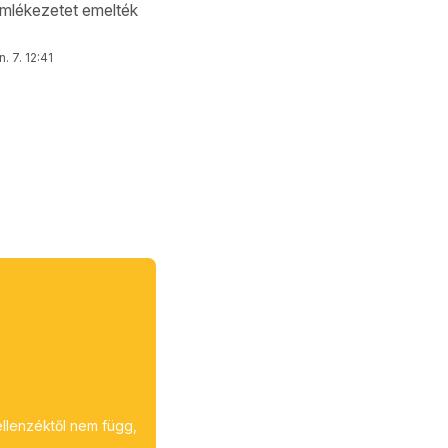
emlékezetet emelték
n. 7. 12:41
ellenzéktől nem függ,