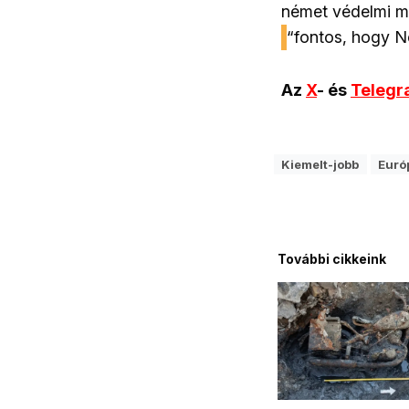
német védelmi mi
“fontos, hogy N
Az
X
- és
Teleg
Kiemelt-jobb
Euró
További cikkeink