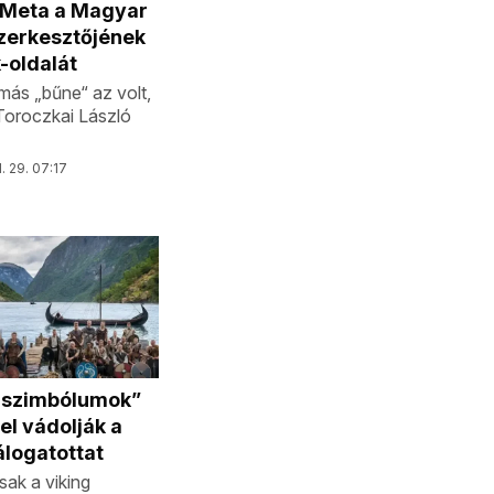
a Meta a Magyar
zerkesztőjének
-oldalát
ás „bűne“ az volt,
 Toroczkai László
l. 29. 07:17
 szimbólumok”
el vádolják a
logatottat
sak a viking