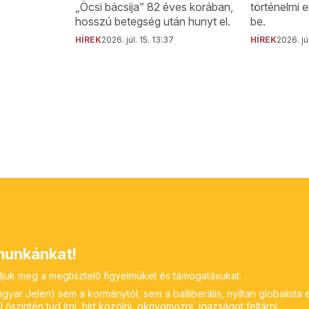
történelmi 
„Öcsi bácsija” 82 éves korában,
be.
hosszú betegség után hunyt el.
HÍREK
2026. jú
HÍREK
2026. júl. 15. 13:37
unkánkat!
ljuk meg a megtisztelő figyelmüket és támogatásukat.
yar Jelen) sem a kormánytól, sem a balliberális, nyíltan globalista 
 őszintén tud írni, hírt közölni, oknyomozni, igazságot feltárni.