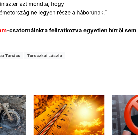
niszter azt mondta, hogy
émetország ne legyen része a háborúnak.”
ram
-csatornáinkra feliratkozva egyetlen hírről sem
pa Tanács
Toroczkai László