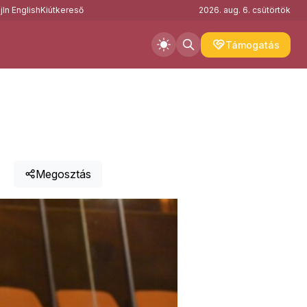
j
In English
Kiútkereső
2026. aug. 6. csütörtök
Támogatás
Megosztás