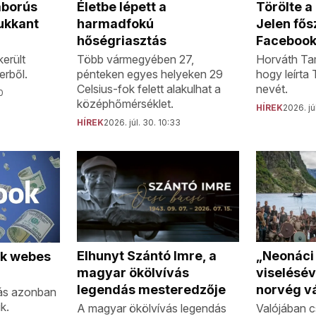
áborús
Törölte 
Életbe lépett a
ukkant
Jelen fős
harmadfokú
Facebook
hőségriasztás
erült
Horváth Tam
Több vármegyében 27,
erből.
hogy leírta
pénteken egyes helyeken 29
nevét.
Celsius-fok felett alakulhat a
0
középhőmérséklet.
HÍREK
2026. jú
HÍREK
2026. júl. 30. 10:33
„Neonáci
Elhunyt Szántó Imre, a
ok webes
viselésév
magyar ökölvívás
norvég vá
legendás mesteredzője
ás azonban
k.
Valójában c
A magyar ökölvívás legendás