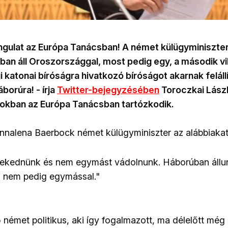
gulat az Európa Tanácsban! A német külügyminiszter 
ban áll Oroszországgal, most pedig egy, a második v
 katonai bíróságra hivatkozó bíróságot akarnak feláll
borúra! - írja
Twitter-bejegyzésében
Toroczkai Lászl
apokban az Európa Tanácsban tartózkodik.
nnalena Baerbock német külügyminiszter az alábbiaka
elekednünk és nem egymást vádolnunk. Háborúban állu
 nem pedig egymással."
német politikus, aki így fogalmazott, ma délelőtt még 