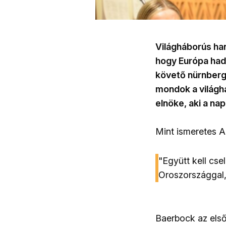
Világháborús han
hogy Európa had
követő nürnbergi
mondok a világhá
elnöke, aki a n
Mint ismeretes A
"Együtt kell cs
Oroszországgal,
Baerbock az első 