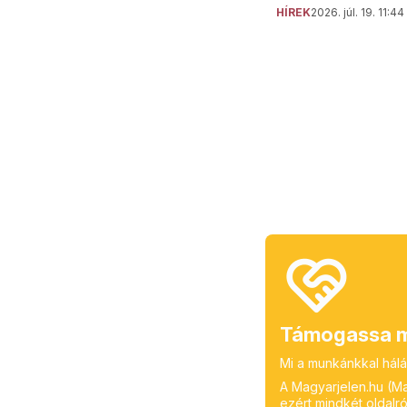
HÍREK
2026. júl. 19. 11:44
Támogassa m
Mi a munkánkkal hálá
A Magyarjelen.hu (Mag
ezért mindkét oldalról