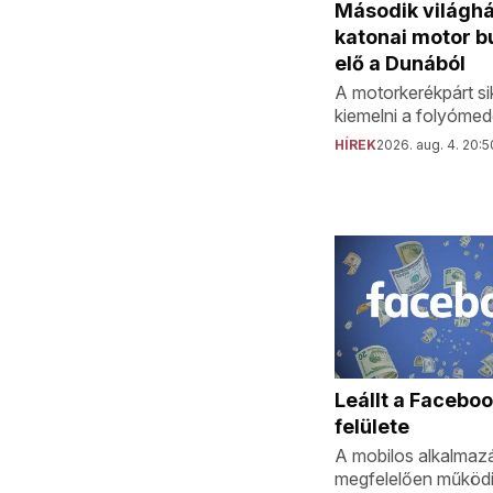
Második világh
katonai motor b
elő a Dunából
A motorkerékpárt sik
kiemelni a folyómed
HÍREK
2026. aug. 4. 20:5
Leállt a Facebo
felülete
A mobilos alkalmaz
megfelelően működi