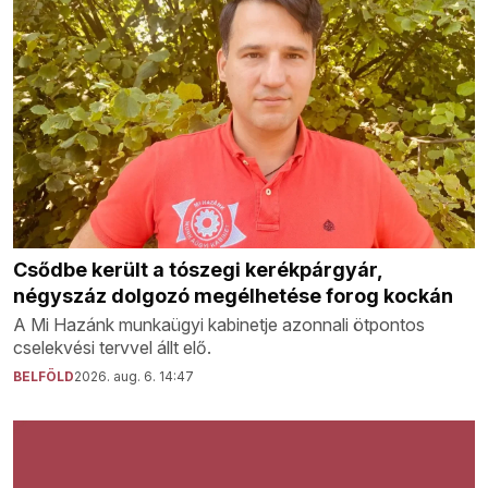
Csődbe került a tószegi kerékpárgyár,
négyszáz dolgozó megélhetése forog kockán
A Mi Hazánk munkaügyi kabinetje azonnali ötpontos
cselekvési tervvel állt elő.
BELFÖLD
2026. aug. 6. 14:47