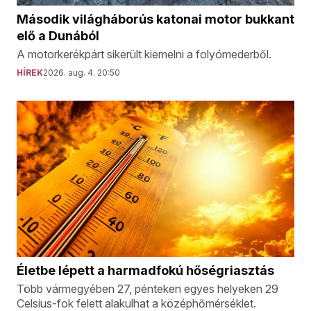
Második világháborús katonai motor bukkant
elő a Dunából
A motorkerékpárt sikerült kiemelni a folyómederből.
HÍREK
2026. aug. 4. 20:50
Életbe lépett a harmadfokú hőségriasztás
Több vármegyében 27, pénteken egyes helyeken 29
Celsius-fok felett alakulhat a középhőmérséklet.