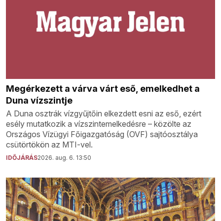
Megérkezett a várva várt eső, emelkedhet a
Duna vízszintje
A Duna osztrák vízgyűjtőin elkezdett esni az eső, ezért
esély mutatkozik a vízszintemelkedésre – közölte az
Országos Vízügyi Főigazgatóság (OVF) sajtóosztálya
csütörtökön az MTI-vel.
IDŐJÁRÁS
2026. aug. 6. 13:50