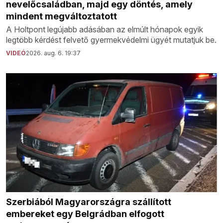
nevelőcsaládban, majd egy döntés, amely
mindent megváltoztatott
A Holtpont legújabb adásában az elmúlt hónapok egyik
legtöbb kérdést felvető gyermekvédelmi ügyét mutatjuk be.
VIDEÓ
2026. aug. 6. 19:37
Szerbiából Magyarországra szállított
embereket egy Belgrádban elfogott