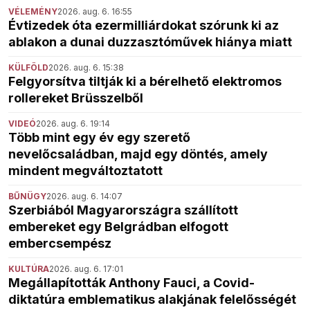
VÉLEMÉNY
2026. aug. 6. 16:55
Évtizedek óta ezermilliárdokat szórunk ki az
ablakon a dunai duzzasztóművek hiánya miatt
KÜLFÖLD
2026. aug. 6. 15:38
Felgyorsítva tiltják ki a bérelhető elektromos
rollereket Brüsszelből
VIDEÓ
2026. aug. 6. 19:14
Több mint egy év egy szerető
nevelőcsaládban, majd egy döntés, amely
mindent megváltoztatott
BŰNÜGY
2026. aug. 6. 14:07
Szerbiából Magyarországra szállított
embereket egy Belgrádban elfogott
embercsempész
KULTÚRA
2026. aug. 6. 17:01
Megállapították Anthony Fauci, a Covid-
diktatúra emblematikus alakjának felelősségét