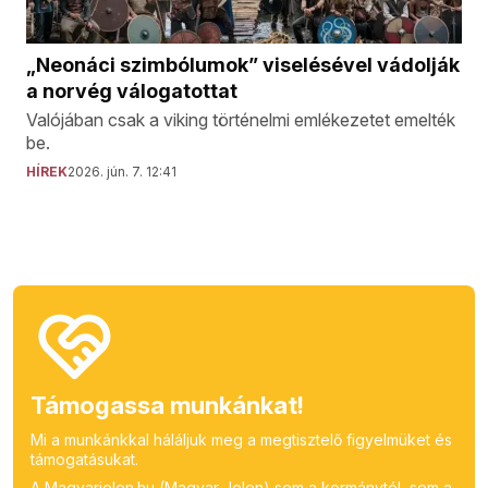
„Neonáci szimbólumok” viselésével vádolják
a norvég válogatottat
Valójában csak a viking történelmi emlékezetet emelték
be.
HÍREK
2026. jún. 7. 12:41
Támogassa munkánkat!
Mi a munkánkkal háláljuk meg a megtisztelő figyelmüket és
támogatásukat.
A Magyarjelen.hu (Magyar Jelen) sem a kormánytól, sem a