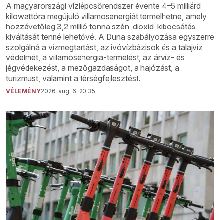
A magyarországi vízlépcsőrendszer évente 4–5 milliárd
kilowattóra megújuló villamosenergiát termelhetne, amely
hozzávetőleg 3,2 millió tonna szén-dioxid-kibocsátás
kiváltását tenné lehetővé. A Duna szabályozása egyszerre
szolgálná a vízmegtartást, az ivóvízbázisok és a talajvíz
védelmét, a villamosenergia-termelést, az árvíz- és
jégvédekezést, a mezőgazdaságot, a hajózást, a
turizmust, valamint a térségfejlesztést.
VÉLEMÉNY
2026. aug. 6. 20:35