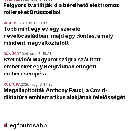
Felgyorsítva tiltják ki a bérelhető elektromos
rollereket Brüsszelből
VIDEÓ
2026. aug. 6. 19:37
Több mint egy év egy szerető
nevelőcsaládban, majd egy döntés, amely
mindent megváltoztatott
BŰNÜGY
2026. aug. 6. 18:31
Szerbiából Magyarországra szállított
embereket egy Belgrádban elfogott
embercsempész
KULTÚRA
2026. aug. 6. 17:35
Megállapították Anthony Fauci, a Covid-
diktatúra emblematikus alakjának felelősségét
Legfontosabb