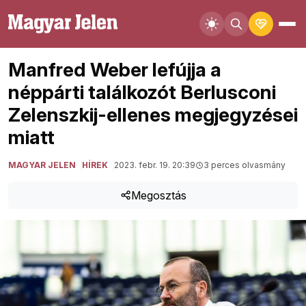
Manfred Weber lefújja a
néppárti találkozót Berlusconi
Zelenszkij-ellenes megjegyzései
miatt
MAGYAR JELEN
HÍREK
2023. febr. 19. 20:39
3 perces olvasmány
Megosztás