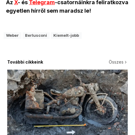
Az
X
- és
Telegram
-csatornáinkra feliratkozva
egyetlen hírről sem maradsz le!
Weber
Berlusconi
Kiemelt-jobb
További cikkeink
Összes