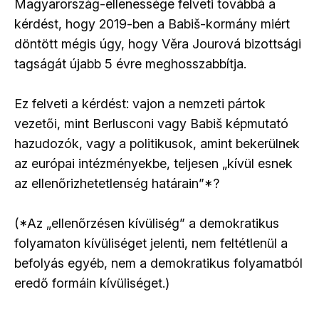
Magyarország-ellenessége felveti továbbá a
kérdést, hogy 2019-ben a Babiš-kormány miért
döntött mégis úgy, hogy Věra Jourová bizottsági
tagságát újabb 5 évre meghosszabbítja.
Ez felveti a kérdést: vajon a nemzeti pártok
vezetői, mint Berlusconi vagy Babiš képmutató
hazudozók, vagy a politikusok, amint bekerülnek
az európai intézményekbe, teljesen „kívül esnek
az ellenőrizhetetlenség határain”*?
(*Az „ellenőrzésen kívüliség” a demokratikus
folyamaton kívüliséget jelenti, nem feltétlenül a
befolyás egyéb, nem a demokratikus folyamatból
eredő formáin kívüliséget.)