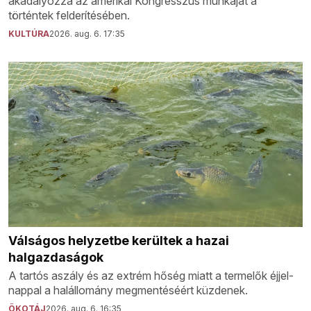
akadályozza az amerikai Kongresszus munkáját a
történtek felderítésében.
KULTÚRA
2026. aug. 6. 17:35
Válságos helyzetbe kerültek a hazai
halgazdaságok
A tartós aszály és az extrém hőség miatt a termelők éjjel-
nappal a halállomány megmentéséért küzdenek.
ÖKOTÁJ
2026. aug. 6. 16:35