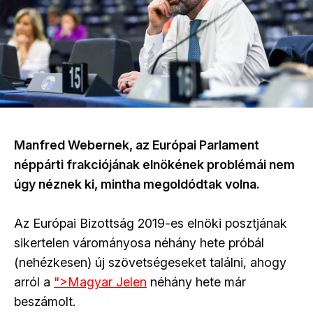
Manfred Webernek, az Európai Parlament
néppárti frakciójának elnökének problémái nem
úgy
néznek ki, mintha megoldódtak volna.
Az Európai Bizottság 2019-es elnöki posztjának
sikertelen várományosa néhány hete próbál
(nehézkesen) új szövetségeseket találni, ahogy
arról a
">Magyar Jelen
néhány hete már
beszámolt.