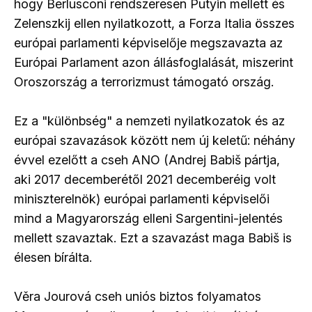
hogy Berlusconi rendszeresen Putyin mellett és
Zelenszkij ellen nyilatkozott, a Forza Italia összes
európai parlamenti képviselője megszavazta az
Európai Parlament azon állásfoglalását, miszerint
Oroszország a terrorizmust támogató ország.
Ez a "különbség" a nemzeti nyilatkozatok és az
európai szavazások között nem új keletű: néhány
évvel ezelőtt a cseh ANO (Andrej Babiš pártja,
aki 2017 decemberétől 2021 decemberéig volt
miniszterelnök) európai parlamenti képviselői
mind a Magyarország elleni Sargentini-jelentés
mellett szavaztak. Ezt a szavazást maga Babiš is
élesen bírálta.
Věra Jourová cseh uniós biztos folyamatos