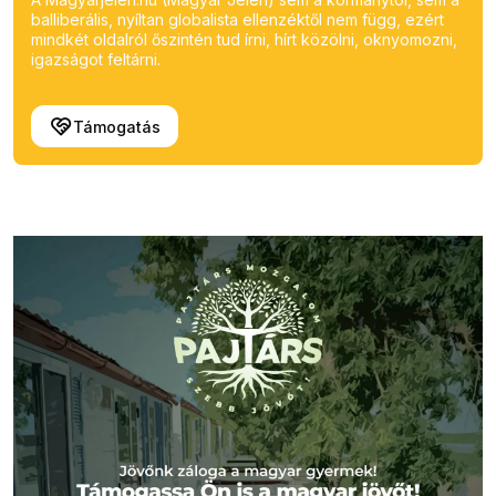
balliberális, nyíltan globalista ellenzéktől nem függ, ezért
mindkét oldalról őszintén tud írni, hírt közölni, oknyomozni,
igazságot feltárni.
Támogatás