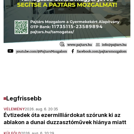
Legfrissebb
VÉLEMÉNY
2026. aug. 6. 20:35
Évtizedek óta ezermilliárdokat szórunk ki az
ablakon a dunai duzzasztóművek hiánya miatt
KÜLFÖLD
2026. aug. 6. 20:29