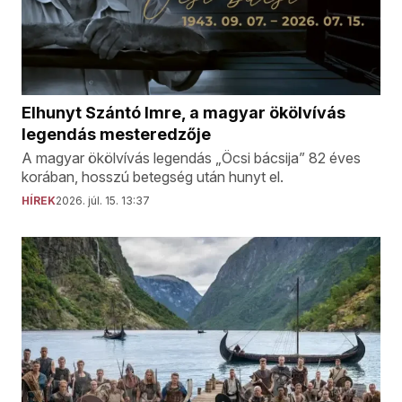
Elhunyt Szántó Imre, a magyar ökölvívás
legendás mesteredzője
A magyar ökölvívás legendás „Öcsi bácsija” 82 éves
korában, hosszú betegség után hunyt el.
HÍREK
2026. júl. 15. 13:37