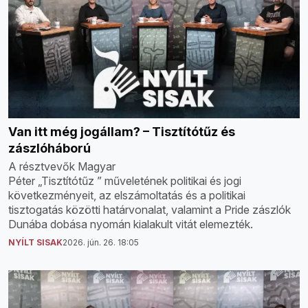
Van itt még jogállam? – Tisztítótűz és
zászlóháború
A résztvevők Magyar
Péter „Tisztítótűz ” műveletének politikai és jogi
következményeit, az elszámoltatás és a politikai
tisztogatás közötti határvonalat, valamint a Pride zászlók
Dunába dobása nyomán kialakult vitát elemezték.
NYÍLT SISAK
2026. jún. 26. 18:05