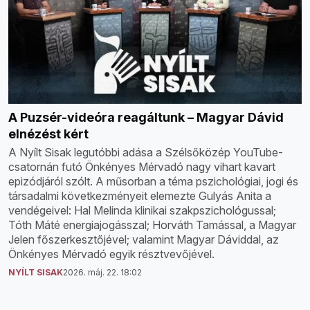
A Puzsér-videóra reagáltunk – Magyar Dávid
elnézést kért
A Nyílt Sisak legutóbbi adása a Szélsőközép YouTube-
csatornán futó Önkényes Mérvadó nagy vihart kavart
epizódjáról szólt. A műsorban a téma pszichológiai, jogi és
társadalmi következményeit elemezte Gulyás Anita a
vendégeivel: Hal Melinda klinikai szakpszichológussal;
Tóth Máté energiajogásszal; Horváth Tamással, a Magyar
Jelen főszerkesztőjével; valamint Magyar Dáviddal, az
Önkényes Mérvadó egyik résztvevőjével.
NYÍLT SISAK
2026. máj. 22. 18:02