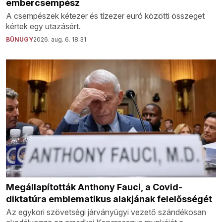
embercsempész
A csempészek kétezer és tízezer euró közötti összeget
kértek egy utazásért.
BŰNÜGY
2026. aug. 6. 18:31
Megállapították Anthony Fauci, a Covid-
diktatúra emblematikus alakjának felelősségét
Az egykori szövetségi járványügyi vezető szándékosan