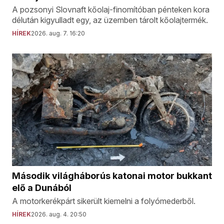
A pozsonyi Slovnaft kőolaj-finomítóban pénteken kora
délután kigyulladt egy, az üzemben tárolt kőolajtermék.
HÍREK
2026. aug. 7. 16:20
Második világháborús katonai motor bukkant
elő a Dunából
A motorkerékpárt sikerült kiemelni a folyómederből.
HÍREK
2026. aug. 4. 20:50