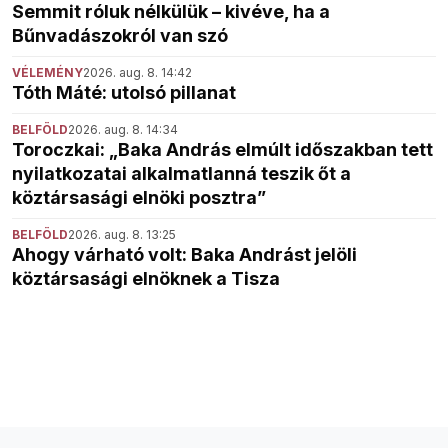
Semmit róluk nélkülük – kivéve, ha a
Bűnvadászokról van szó
VÉLEMÉNY
2026. aug. 8. 14:42
Tóth Máté: utolsó pillanat
BELFÖLD
2026. aug. 8. 14:34
Toroczkai: „Baka András elmúlt időszakban tett
nyilatkozatai alkalmatlanná teszik őt a
köztársasági elnöki posztra”
BELFÖLD
2026. aug. 8. 13:25
Ahogy várható volt: Baka Andrást jelöli
köztársasági elnöknek a Tisza