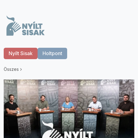
Nyílt Sisak
Holtpont
Összes