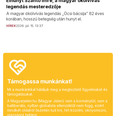
Elhunyt Szántó Imre, a magyar ökölvívás
legendás mesteredzője
A magyar ökölvívás legendás „Öcsi bácsija” 82 éves
korában, hosszú betegség után hunyt el.
HÍREK
2026. júl. 15. 13:37
Támogassa munkánkat!
Mi a munkánkkal háláljuk meg a megtisztelő figyelmüket és
támogatásukat.
A Magyarjelen.hu (Magyar Jelen) sem a kormánytól, sem a
balliberális, nyíltan globalista ellenzéktől nem függ, ezért
mindkét oldalról őszintén tud írni, hírt közölni, oknyomozni,
igazságot feltárni.