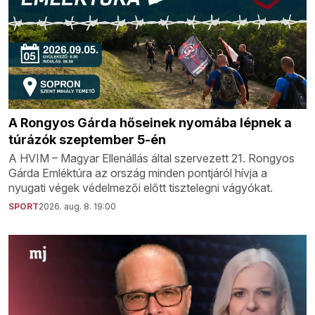
A Rongyos Gárda hőseinek nyomába lépnek a
túrázók szeptember 5-én
A HVIM – Magyar Ellenállás által szervezett 21. Rongyos
Gárda Emléktúra az ország minden pontjáról hívja a
nyugati végek védelmezői előtt tisztelegni vágyókat.
SPORT
2026. aug. 8. 19:00