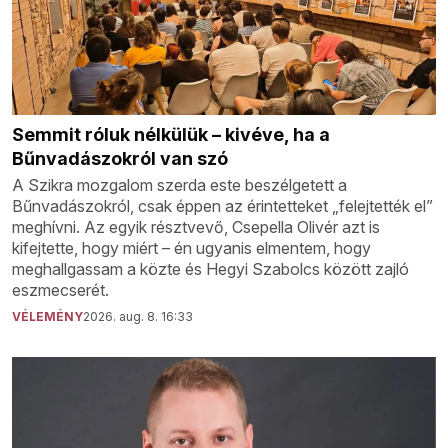
Semmit róluk nélkülük – kivéve, ha a
Bűnvadászokról van szó
A Szikra mozgalom szerda este beszélgetett a
Bűnvadászokról, csak éppen az érintetteket „felejtették el”
meghívni. Az egyik résztvevő, Csepella Olivér azt is
kifejtette, hogy miért – én ugyanis elmentem, hogy
meghallgassam a közte és Hegyi Szabolcs között zajló
eszmecserét.
VÉLEMÉNY
2026. aug. 8. 16:33