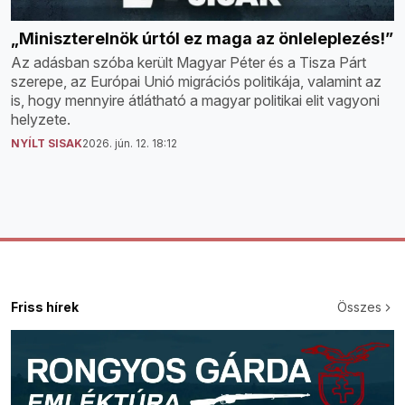
„Miniszterelnök úrtól ez maga az önleleplezés!”
Az adásban szóba került Magyar Péter és a Tisza Párt
szerepe, az Európai Unió migrációs politikája, valamint az
is, hogy mennyire átlátható a magyar politikai elit vagyoni
helyzete.
NYÍLT SISAK
2026. jún. 12. 18:12
Friss hírek
Összes