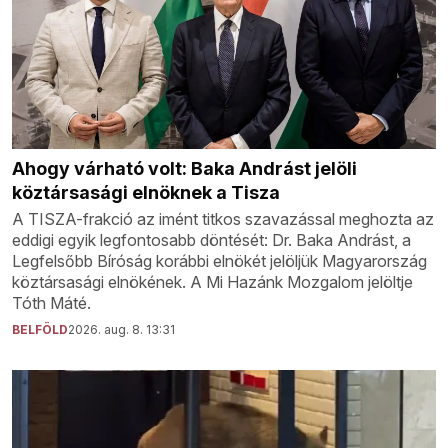
Ahogy várható volt: Baka Andrást jelöli
köztársasági elnöknek a Tisza
A TISZA-frakció az imént titkos szavazással meghozta az
eddigi egyik legfontosabb döntését: Dr. Baka Andrást, a
Legfelsőbb Bíróság korábbi elnökét jelöljük Magyarország
köztársasági elnökének. A Mi Hazánk Mozgalom jelöltje
Tóth Máté.
BELFÖLD
2026. aug. 8. 13:31