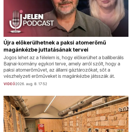
Újra előkerülhetnek a paksi atomerőmű
magánkézbe juttatásának tervei
Jogos lehet az a félelem is, hogy előkerülhet a balliberális
Bajnai-kormány egykori terve, amely arról szólt, hogy a
paksi atomerőművet, az állami gáztározókat, sőt a
vészhelyzeti erőműveket is magánkézbe játsszák át.
VIDEÓ
2026. aug. 8. 17:52