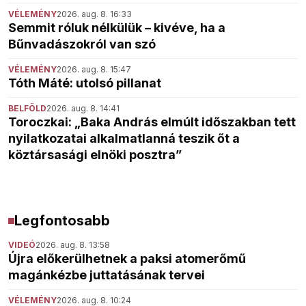
VÉLEMÉNY
2026. aug. 8. 16:33
Semmit róluk nélkülük – kivéve, ha a
Bűnvadászokról van szó
VÉLEMÉNY
2026. aug. 8. 15:47
Tóth Máté: utolsó pillanat
BELFÖLD
2026. aug. 8. 14:41
Toroczkai: „Baka András elmúlt időszakban tett
nyilatkozatai alkalmatlanná teszik őt a
köztársasági elnöki posztra”
Legfontosabb
VIDEÓ
2026. aug. 8. 13:58
Újra előkerülhetnek a paksi atomerőmű
magánkézbe juttatásának tervei
VÉLEMÉNY
2026. aug. 8. 10:24