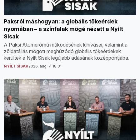
Paksról máshogyan: a globális tőkeérdek
nyomában – a színfalak mögé nézett a Nyílt
Sisak
A Paksi Atomerőmű működésének kihívásai, valamint a
zöldátállás mögött meghúzódó globális tőkeérdekek
kerültek a Nyílt Sisak legújabb adásának középpontjába.
NYÍLT SISAK
2026. aug. 7. 18:01