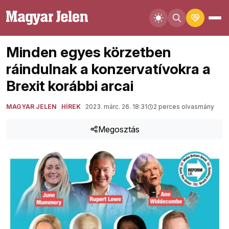
Minden egyes körzetben
ráindulnak a konzervatívokra a
Brexit korábbi arcai
MAGYAR JELEN
HÍREK
2023. márc. 26. 18:31
2 perces olvasmány
Megosztás