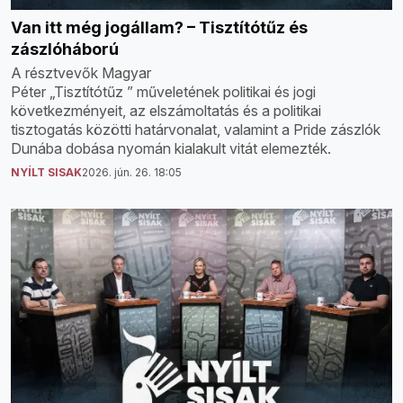
Van itt még jogállam? – Tisztítótűz és
zászlóháború
A résztvevők Magyar
Péter „Tisztítótűz ” műveletének politikai és jogi
következményeit, az elszámoltatás és a politikai
tisztogatás közötti határvonalat, valamint a Pride zászlók
Dunába dobása nyomán kialakult vitát elemezték.
NYÍLT SISAK
2026. jún. 26. 18:05