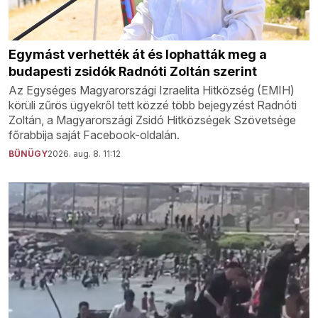
Egymást verhették át és lophatták meg a
budapesti zsidók Radnóti Zoltán szerint
Az Egységes Magyarországi Izraelita Hitközség (EMIH)
körüli zűrös ügyekről tett közzé több bejegyzést Radnóti
Zoltán, a Magyarországi Zsidó Hitközségek Szövetsége
főrabbija saját Facebook-oldalán.
BŰNÜGY
2026. aug. 8. 11:12