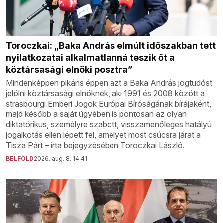
Toroczkai: „Baka András elmúlt időszakban tett
nyilatkozatai alkalmatlanná teszik őt a
köztársasági elnöki posztra”
Mindenképpen pikáns éppen azt a Baka András jogtudóst
jelölni köztársasági elnöknek, aki 1991 és 2008 között a
strasbourgi Emberi Jogok Európai Bíróságának bírájaként,
majd később a saját ügyében is pontosan az olyan
diktatórikus, személyre szabott, visszamenőleges hatályú
jogalkotás ellen lépett fel, amelyet most csúcsra járat a
Tisza Párt – írta bejegyzésében Toroczkai László.
BELFÖLD
2026. aug. 8. 14:41