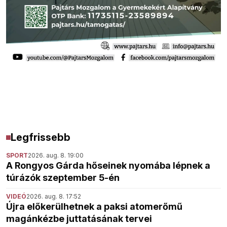
Legfrissebb
SPORT
2026. aug. 8. 19:00
A Rongyos Gárda hőseinek nyomába lépnek a
túrázók szeptember 5-én
VIDEÓ
2026. aug. 8. 17:52
Újra előkerülhetnek a paksi atomerőmű
magánkézbe juttatásának tervei