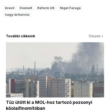
brexit
Kiemelt
Reform UK
Nigel Farage
nagy-britannia
További cikkeink
Összes
Tűz ütött ki a MOL-hoz tartozó pozsonyi
kőolajfinomítóban