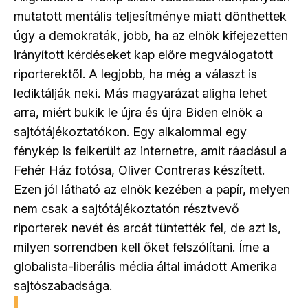
mutatott mentális teljesítménye miatt dönthettek
úgy a demokraták, jobb, ha az elnök kifejezetten
irányított kérdéseket kap előre megválogatott
riporterektől. A legjobb, ha még a választ is
lediktálják neki. Más magyarázat aligha lehet
arra, miért bukik le újra és újra Biden elnök a
sajtótájékoztatókon. Egy alkalommal egy
fénykép is felkerült az internetre, amit ráadásul a
Fehér Ház fotósa, Oliver Contreras készített.
Ezen jól látható az elnök kezében a papír, melyen
nem csak a sajtótájékoztatón résztvevő
riporterek nevét és arcát tüntették fel, de azt is,
milyen sorrendben kell őket felszólítani. Íme a
globalista-liberális média által imádott Amerika
sajtószabadsága.