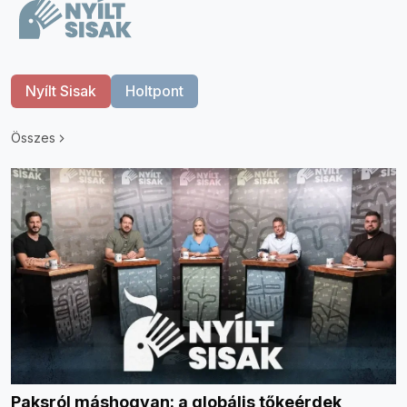
Nyílt Sisak
Holtpont
Összes
Paksról máshogyan: a globális tőkeérdek