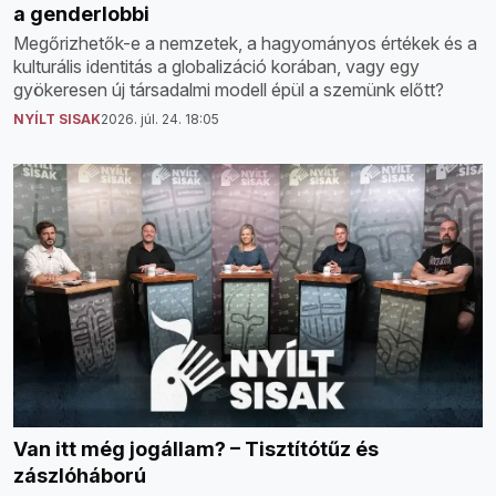
a genderlobbi
Megőrizhetők-e a nemzetek, a hagyományos értékek és a
kulturális identitás a globalizáció korában, vagy egy
gyökeresen új társadalmi modell épül a szemünk előtt?
NYÍLT SISAK
2026. júl. 24. 18:05
Van itt még jogállam? – Tisztítótűz és
zászlóháború