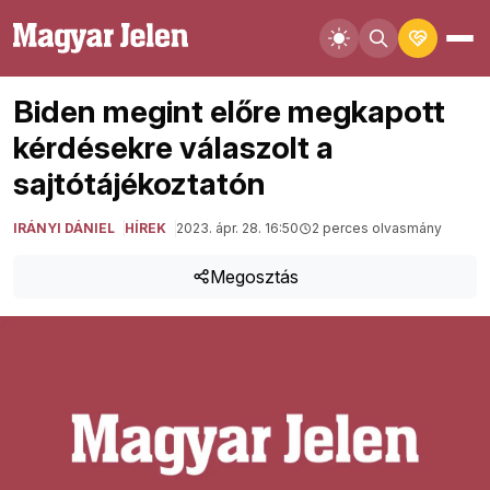
Biden megint előre megkapott
kérdésekre válaszolt a
sajtótájékoztatón
IRÁNYI DÁNIEL
HÍREK
2023. ápr. 28. 16:50
2 perces olvasmány
Megosztás