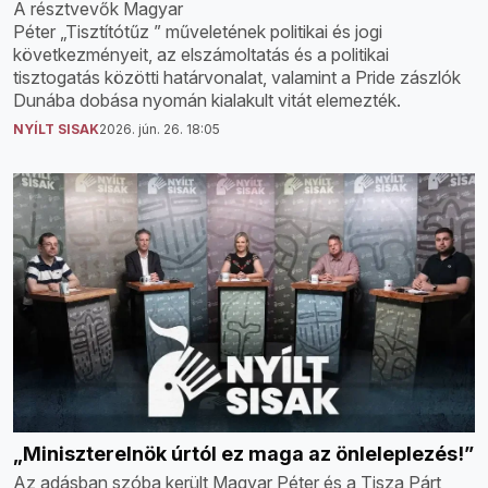
A résztvevők Magyar
Péter „Tisztítótűz ” műveletének politikai és jogi
következményeit, az elszámoltatás és a politikai
tisztogatás közötti határvonalat, valamint a Pride zászlók
Dunába dobása nyomán kialakult vitát elemezték.
NYÍLT SISAK
2026. jún. 26. 18:05
„Miniszterelnök úrtól ez maga az önleleplezés!”
Az adásban szóba került Magyar Péter és a Tisza Párt