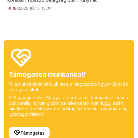
korában, hosszú betegség után hunyt el.
HÍREK
2026. júl. 15. 13:37
Támogassa munkánkat!
Mi a munkánkkal háláljuk meg a megtisztelő figyelmüket és
támogatásukat.
A Magyarjelen.hu (Magyar Jelen) sem a kormánytól, sem a
balliberális, nyíltan globalista ellenzéktől nem függ, ezért
mindkét oldalról őszintén tud írni, hírt közölni, oknyomozni,
igazságot feltárni.
Támogatás