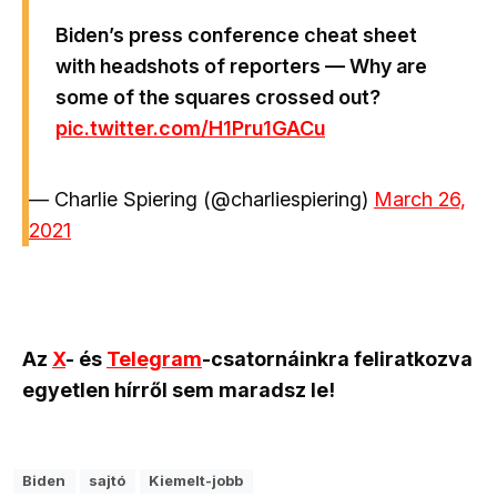
Biden’s press conference cheat sheet
with headshots of reporters — Why are
some of the squares crossed out?
pic.twitter.com/H1Pru1GACu
— Charlie Spiering (@charliespiering)
March 26,
2021
Az
X
- és
Telegram
-csatornáinkra feliratkozva
egyetlen hírről sem maradsz le!
Biden
sajtó
Kiemelt-jobb