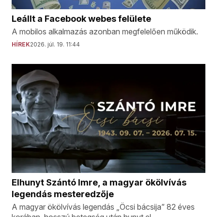
Leállt a Facebook webes felülete
A mobilos alkalmazás azonban megfelelően működik.
HÍREK
2026. júl. 19. 11:44
Elhunyt Szántó Imre, a magyar ökölvívás
legendás mesteredzője
A magyar ökölvívás legendás „Öcsi bácsija” 82 éves