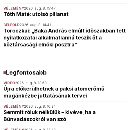
VÉLEMÉNY
2026. aug. 8. 15:47
Tóth Máté: utolsó pillanat
BELFÖLD
2026. aug. 8. 14:41
Toroczkai: „Baka András elmúlt időszakban tett
nyilatkozatai alkalmatlanná teszik őt a
köztársasági elnöki posztra”
Legfontosabb
VIDEÓ
2026. aug. 8. 13:58
Újra előkerülhetnek a paksi atomerőmű
magánkézbe juttatásának tervei
VÉLEMÉNY
2026. aug. 8. 10:24
Semmit róluk nélkülük – kivéve, ha a
Bűnvadászokról van szó
VÉLEMÉNY
2026. aug. 8. 14:42