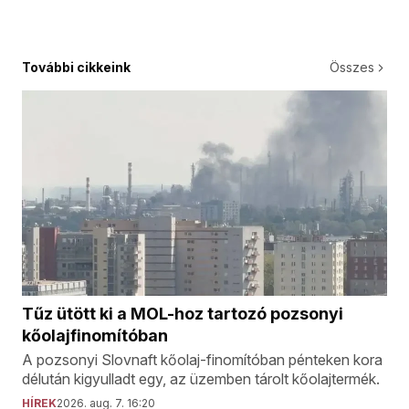
További cikkeink
Összes
Tűz ütött ki a MOL-hoz tartozó pozsonyi
kőolajfinomítóban
A pozsonyi Slovnaft kőolaj-finomítóban pénteken kora
délután kigyulladt egy, az üzemben tárolt kőolajtermék.
HÍREK
2026. aug. 7. 16:20