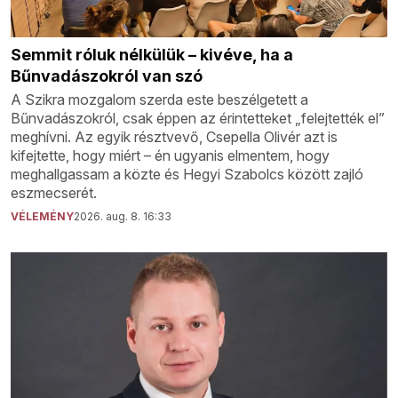
Semmit róluk nélkülük – kivéve, ha a
Bűnvadászokról van szó
A Szikra mozgalom szerda este beszélgetett a
Bűnvadászokról, csak éppen az érintetteket „felejtették el”
meghívni. Az egyik résztvevő, Csepella Olivér azt is
kifejtette, hogy miért – én ugyanis elmentem, hogy
meghallgassam a közte és Hegyi Szabolcs között zajló
eszmecserét.
VÉLEMÉNY
2026. aug. 8. 16:33