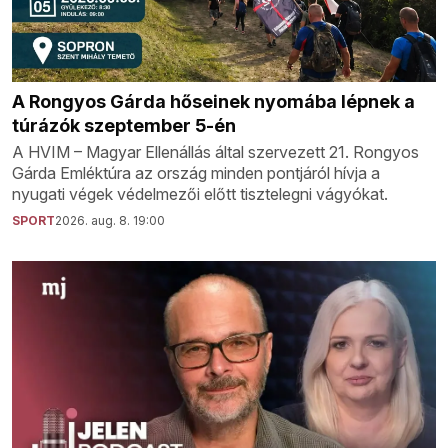
A Rongyos Gárda hőseinek nyomába lépnek a
túrázók szeptember 5-én
A HVIM – Magyar Ellenállás által szervezett 21. Rongyos
Gárda Emléktúra az ország minden pontjáról hívja a
nyugati végek védelmezői előtt tisztelegni vágyókat.
SPORT
2026. aug. 8. 19:00