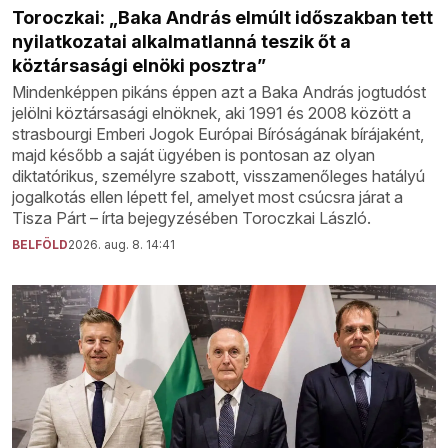
Toroczkai: „Baka András elmúlt időszakban tett
nyilatkozatai alkalmatlanná teszik őt a
köztársasági elnöki posztra”
Mindenképpen pikáns éppen azt a Baka András jogtudóst
jelölni köztársasági elnöknek, aki 1991 és 2008 között a
strasbourgi Emberi Jogok Európai Bíróságának bírájaként,
majd később a saját ügyében is pontosan az olyan
diktatórikus, személyre szabott, visszamenőleges hatályú
jogalkotás ellen lépett fel, amelyet most csúcsra járat a
Tisza Párt – írta bejegyzésében Toroczkai László.
BELFÖLD
2026. aug. 8. 14:41