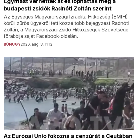
Egymást verhették át és lophatták meg a
budapesti zsidók Radnóti Zoltán szerint
Az Egységes Magyarországi Izraelita Hitközség (EMIH)
körüli zűrös ügyekről tett közzé több bejegyzést Radnóti
Zoltán, a Magyarországi Zsidó Hitközségek Szövetsége
főrabbija saját Facebook-oldalán.
BŰNÜGY
2026. aug. 8. 11:12
Az Európai Unió fokozná a cenzúrát a Ceutában