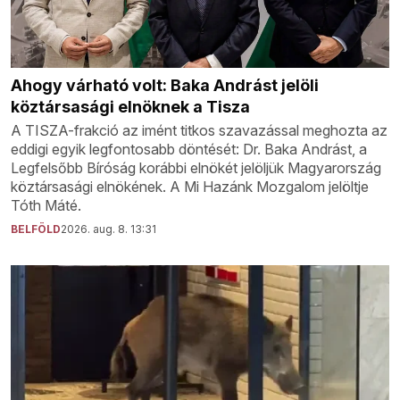
Ahogy várható volt: Baka Andrást jelöli
köztársasági elnöknek a Tisza
A TISZA-frakció az imént titkos szavazással meghozta az
eddigi egyik legfontosabb döntését: Dr. Baka Andrást, a
Legfelsőbb Bíróság korábbi elnökét jelöljük Magyarország
köztársasági elnökének. A Mi Hazánk Mozgalom jelöltje
Tóth Máté.
BELFÖLD
2026. aug. 8. 13:31