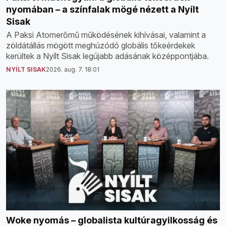
nyomában – a színfalak mögé nézett a Nyílt
Sisak
A Paksi Atomerőmű működésének kihívásai, valamint a
zöldátállás mögött meghúzódó globális tőkeérdekek
kerültek a Nyílt Sisak legújabb adásának középpontjába.
NYÍLT SISAK
2026. aug. 7. 18:01
Woke nyomás – globalista kultúragyilkosság és