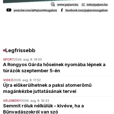
Legfrissebb
SPORT
2026. aug. 8. 19:00
A Rongyos Gárda hőseinek nyomába lépnek a
túrázók szeptember 5-én
VIDEÓ
2026. aug. 8. 17:52
Újra előkerülhetnek a paksi atomerőmű
magánkézbe juttatásának tervei
VÉLEMÉNY
2026. aug. 8. 16:33
Semmit róluk nélkülük – kivéve, ha a
Bűnvadászokról van szó