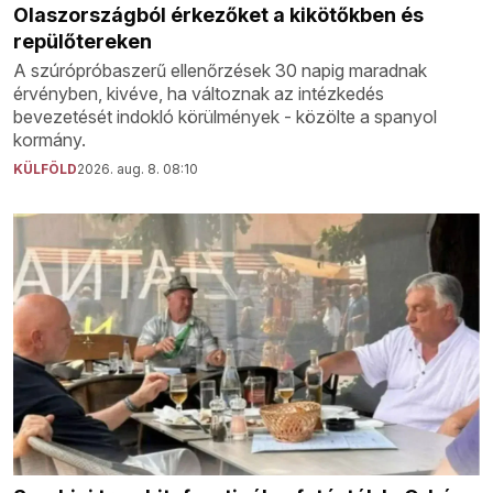
Olaszországból érkezőket a kikötőkben és
repülőtereken
A szúrópróbaszerű ellenőrzések 30 napig maradnak
érvényben, kivéve, ha változnak az intézkedés
bevezetését indokló körülmények - közölte a spanyol
kormány.
KÜLFÖLD
2026. aug. 8. 08:10