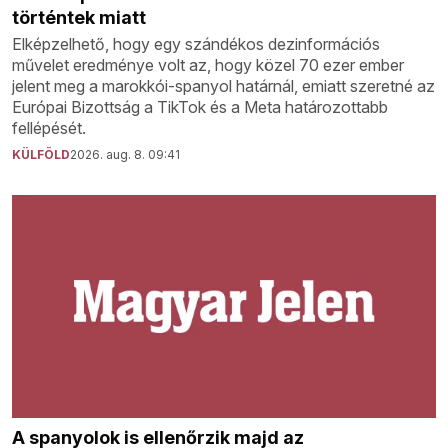
történtek miatt
Elképzelhető, hogy egy szándékos dezinformációs
művelet eredménye volt az, hogy közel 70 ezer ember
jelent meg a marokkói-spanyol határnál, emiatt szeretné az
Európai Bizottság a TikTok és a Meta határozottabb
fellépését.
KÜLFÖLD
2026. aug. 8. 09:41
A spanyolok is ellenőrzik majd az