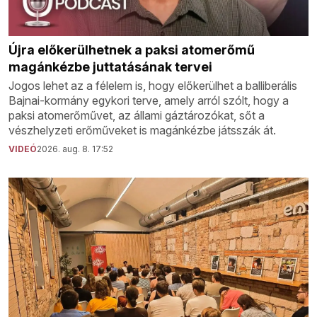
Újra előkerülhetnek a paksi atomerőmű
magánkézbe juttatásának tervei
Jogos lehet az a félelem is, hogy előkerülhet a balliberális
Bajnai-kormány egykori terve, amely arról szólt, hogy a
paksi atomerőművet, az állami gáztározókat, sőt a
vészhelyzeti erőműveket is magánkézbe játsszák át.
VIDEÓ
2026. aug. 8. 17:52