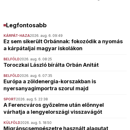
Legfontosabb
KÁRPÁT-HAZA
2026. aug. 6. 09:49
Ez sem sikerült Orbánnak: fokozódik a nyomás
a kárpátaljai magyar iskolákon
BELFÖLD
2026. aug. 6. 08:25
Toroczkai László bírálta Orbán Anitát
BELFÖLD
2026. aug. 6. 07:35
Európa a zöldenergia-korszakban is
nyersanyagimportra szorul majd
SPORT
2026. aug. 5. 22:38
A Ferencváros győzelme után előnnyel
várhatja a lengyelországi visszavágót
KÜLFÖLD
2026. aug. 5. 18:50
Migránscsempészetre használt alagutat