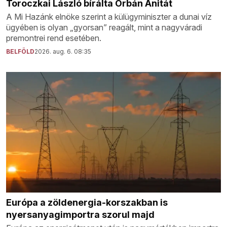
Toroczkai László bírálta Orbán Anitát
A Mi Hazánk elnöke szerint a külügyminiszter a dunai víz
ügyében is olyan „gyorsan” reagált, mint a nagyváradi
premontrei rend esetében.
BELFÖLD
2026. aug. 6. 08:35
Európa a zöldenergia-korszakban is
nyersanyagimportra szorul majd