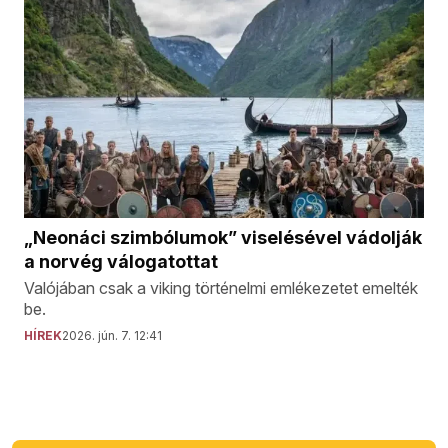
„Neonáci szimbólumok” viselésével vádolják
a norvég válogatottat
Valójában csak a viking történelmi emlékezetet emelték
be.
HÍREK
2026. jún. 7. 12:41