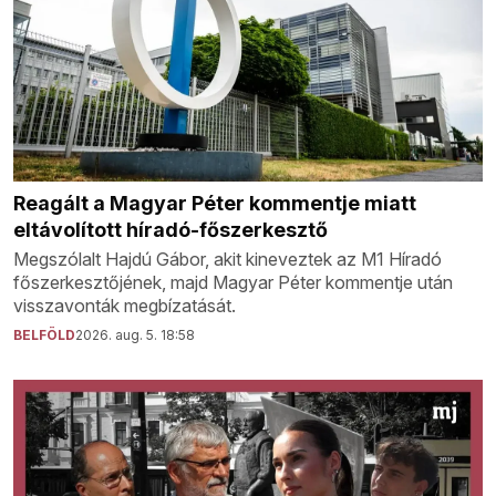
Reagált a Magyar Péter kommentje miatt
eltávolított híradó-főszerkesztő
Megszólalt Hajdú Gábor, akit kineveztek az M1 Híradó
főszerkesztőjének, majd Magyar Péter kommentje után
visszavonták megbízatását.
BELFÖLD
2026. aug. 5. 18:58