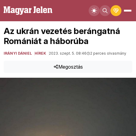
Az ukrán vezetés berángatná
Romániát a háborúba
IRÁNYI DÁNIEL
HÍREK
2023. szept. 5. 08:46
2 perces olvasmány
Megosztás