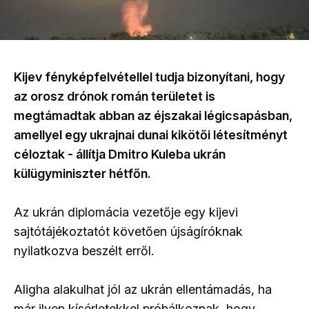
Kijev fényképfelvétellel tudja bizonyítani, hogy
az orosz drónok román területet is
megtámadtak abban az éjszakai légicsapásban,
amellyel egy ukrajnai dunai kikötői létesítményt
céloztak - állítja Dmitro Kuleba ukrán
külügyminiszter hétfőn.
Az ukrán diplomácia vezetője egy kijevi
sajtótájékoztatót követően újságíróknak
nyilatkozva beszélt erről.
Aligha alakulhat jól az ukrán ellentámadás, ha
már ilyen kísérletekkel próbálkoznak, hogy