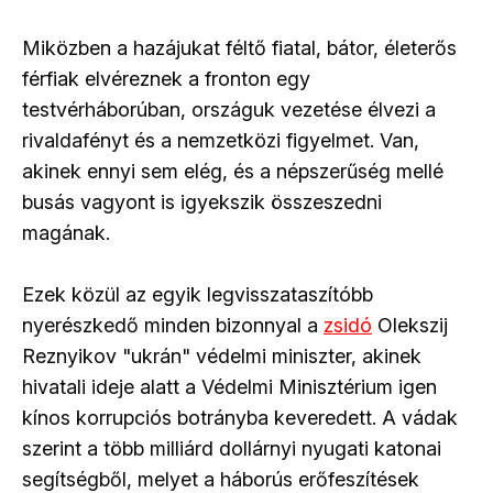
Miközben a hazájukat féltő fiatal, bátor, életerős
férfiak elvéreznek a fronton egy
testvérháborúban, országuk vezetése élvezi a
rivaldafényt és a nemzetközi figyelmet. Van,
akinek ennyi sem elég, és a népszerűség mellé
busás vagyont is igyekszik összeszedni
magának.
Ezek közül az egyik legvisszataszítóbb
nyerészkedő minden bizonnyal a
zsidó
Olekszij
Reznyikov "ukrán" védelmi miniszter, akinek
hivatali ideje alatt a Védelmi Minisztérium igen
kínos korrupciós botrányba keveredett. A vádak
szerint a több milliárd dollárnyi nyugati katonai
segítségből, melyet a háborús erőfeszítések