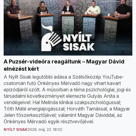
A Puzsér-videóra reagáltunk – Magyar Dávid
elnézést kért
A Nyílt Sisak legutóbbi adása a Szélsőközép YouTube-
csatornán futó Önkényes Mérvadó nagy vihart kavart
epizódjáról szólt. A műsorban a téma pszichológiai, jogi és
társadalmi következményeit elemezte Gulyás Anita a
vendégeivel: Hal Melinda klinikai szakpszichológussal;
Tóth Máté energiajogásszal; Horváth Tamással, a Magyar
Jelen főszerkesztőjével; valamint Magyar Dáviddal, az
Önkényes Mérvadó egyik résztvevőjével.
NYÍLT SISAK
2026. máj. 22. 18:02