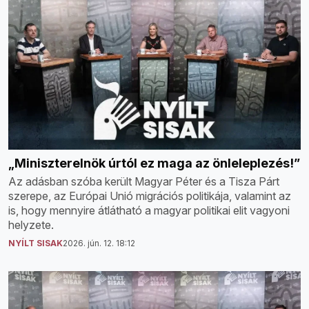
„Miniszterelnök úrtól ez maga az önleleplezés!”
Az adásban szóba került Magyar Péter és a Tisza Párt
szerepe, az Európai Unió migrációs politikája, valamint az
is, hogy mennyire átlátható a magyar politikai elit vagyoni
helyzete.
NYÍLT SISAK
2026. jún. 12. 18:12