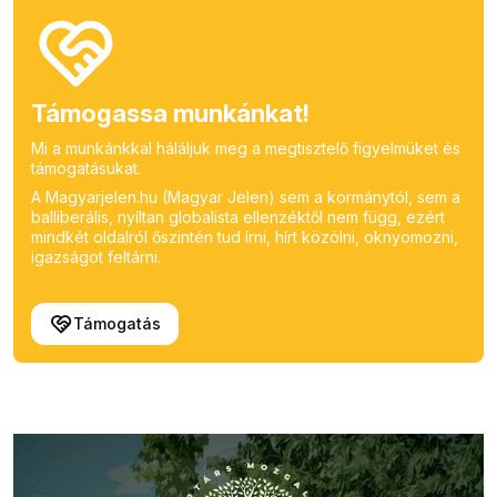
Támogassa munkánkat!
Mi a munkánkkal háláljuk meg a megtisztelő figyelmüket és
támogatásukat.
A Magyarjelen.hu (Magyar Jelen) sem a kormánytól, sem a
balliberális, nyíltan globalista ellenzéktől nem függ, ezért
mindkét oldalról őszintén tud írni, hírt közölni, oknyomozni,
igazságot feltárni.
Támogatás