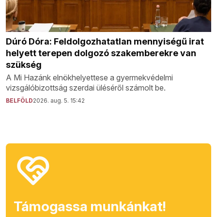
Dúró Dóra: Feldolgozhatatlan mennyiségű irat
helyett terepen dolgozó szakemberekre van
szükség
A Mi Hazánk elnökhelyettese a gyermekvédelmi
vizsgálóbizottság szerdai üléséről számolt be.
BELFÖLD
2026. aug. 5. 15:42
Támogassa munkánkat!