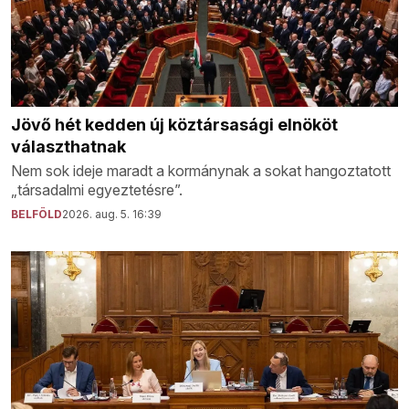
Jövő hét kedden új köztársasági elnököt
választhatnak
Nem sok ideje maradt a kormánynak a sokat hangoztatott
„társadalmi egyeztetésre”.
BELFÖLD
2026. aug. 5. 16:39