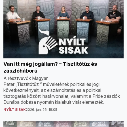
Van itt még jogállam? – Tisztítótűz és
zászlóháború
A résztvevők Magyar
Péter „Tisztítótűz ” műveletének politikai és jogi
következményeit, az elszámoltatás és a politikai
tisztogatás közötti határvonalat, valamint a Pride zászlók
Dunába dobása nyomán kialakult vitát elemezték.
NYÍLT SISAK
2026. jún. 26. 18:05