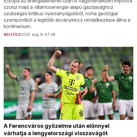
Európa az energiaátmenet után is nagymértékben importra
szorul majd a villamosenergia-alapú gazdasághoz
szükséges kritikus nyersanyagokból, noha geológiai
szempontból a legtöbb ásványkincs rendelkezésre állna a
kontinensen.
BELFÖLD
2026. aug. 6. 07:38
A Ferencváros győzelme után előnnyel
várhatja a lengyelországi visszavágót