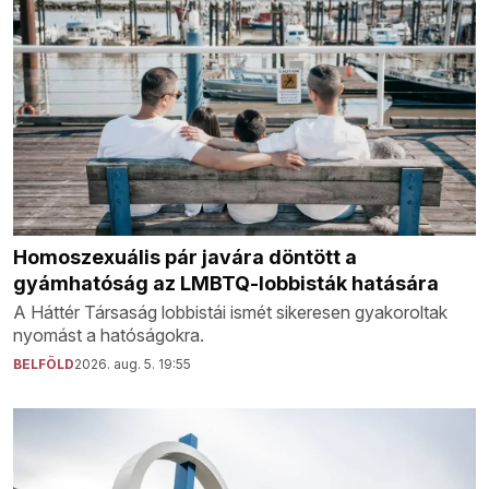
Homoszexuális pár javára döntött a
gyámhatóság az LMBTQ-lobbisták hatására
A Háttér Társaság lobbistái ismét sikeresen gyakoroltak
nyomást a hatóságokra.
BELFÖLD
2026. aug. 5. 19:55