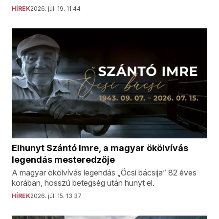
HÍREK
2026. júl. 19. 11:44
Elhunyt Szántó Imre, a magyar ökölvívás
legendás mesteredzője
A magyar ökölvívás legendás „Öcsi bácsija” 82 éves
korában, hosszú betegség után hunyt el.
HÍREK
2026. júl. 15. 13:37