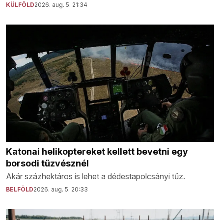
KÜLFÖLD
2026. aug. 5. 21:34
Katonai helikoptereket kellett bevetni egy
borsodi tűzvésznél
Akár százhektáros is lehet a dédestapolcsányi tűz.
BELFÖLD
2026. aug. 5. 20:33