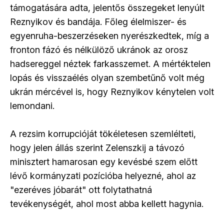
támogatására adta, jelentős összegeket lenyúlt
Reznyikov és bandája. Főleg élelmiszer- és
egyenruha-beszerzéseken nyerészkedtek, míg a
fronton fázó és nélkülöző ukránok az orosz
hadsereggel néztek farkasszemet. A mértéktelen
lopás és visszaélés olyan szembetűnő volt még
ukrán mércével is, hogy Reznyikov kénytelen volt
lemondani.
A rezsim korrupcióját tökéletesen szemlélteti,
hogy jelen állás szerint Zelenszkij a távozó
minisztert hamarosan egy kevésbé szem előtt
lévő kormányzati pozícióba helyezné, ahol az
"ezeréves jóbarát" ott folytathatná
tevékenységét, ahol most abba kellett hagynia.