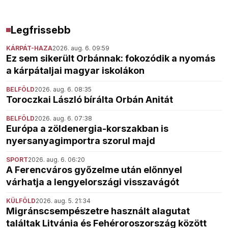
Legfrissebb
KÁRPÁT-HAZA
2026. aug. 6. 09:59
Ez sem sikerült Orbánnak: fokozódik a nyomás
a kárpátaljai magyar iskolákon
BELFÖLD
2026. aug. 6. 08:35
Toroczkai László bírálta Orbán Anitát
BELFÖLD
2026. aug. 6. 07:38
Európa a zöldenergia-korszakban is
nyersanyagimportra szorul majd
SPORT
2026. aug. 6. 06:20
A Ferencváros győzelme után előnnyel
várhatja a lengyelországi visszavágót
KÜLFÖLD
2026. aug. 5. 21:34
Migránscsempészetre használt alagutat
találtak Litvánia és Fehéroroszország között