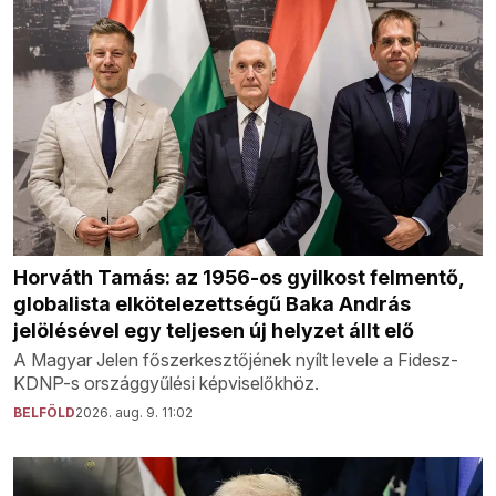
Horváth Tamás: az 1956-os gyilkost felmentő,
globalista elkötelezettségű Baka András
jelölésével egy teljesen új helyzet állt elő
A Magyar Jelen főszerkesztőjének nyílt levele a Fidesz-
KDNP-s országgyűlési képviselőkhöz.
BELFÖLD
2026. aug. 9. 11:02