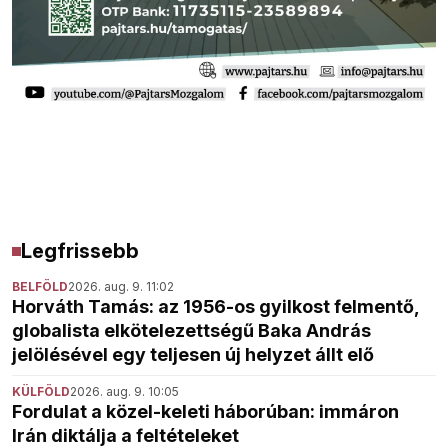
Legfrissebb
BELFÖLD
2026. aug. 9. 11:02
Horváth Tamás: az 1956-os gyilkost felmentő,
globalista elkötelezettségű Baka András
jelölésével egy teljesen új helyzet állt elő
KÜLFÖLD
2026. aug. 9. 10:05
Fordulat a közel-keleti háborúban: immáron
Irán diktálja a feltételeket