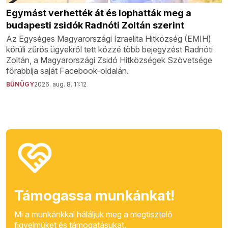
Egymást verhették át és lophatták meg a
budapesti zsidók Radnóti Zoltán szerint
Az Egységes Magyarországi Izraelita Hitközség (EMIH)
körüli zűrös ügyekről tett közzé több bejegyzést Radnóti
Zoltán, a Magyarországi Zsidó Hitközségek Szövetsége
főrabbija saját Facebook-oldalán.
BŰNÜGY
2026. aug. 8. 11:12
Támogassa munkánkat!
Mi a munkánkkal háláljuk meg a megtisztelő
figyelmüket és támogatásukat.