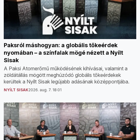
Paksról máshogyan: a globális tőkeérdek
nyomában – a színfalak mögé nézett a Nyílt
Sisak
A Paksi Atomerőmű működésének kihívásai, valamint a
zöldátállás mögött meghúzódó globális tőkeérdekek
kerültek a Nyílt Sisak legújabb adásának középpontjába.
NYÍLT SISAK
2026. aug. 7. 18:01