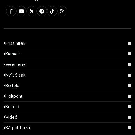
Friss hírek
Kiemelt
Vélemény
Nyílt Sisak
Belföld
Holtpont
Külföld
Videó
Kárpát-haza