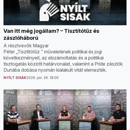
Van itt még jogállam? – Tisztítótűz és
zászlóháború
A résztvevők Magyar
Péter „Tisztítótűz ” műveletének politikai és jogi
következményeit, az elszámoltatás és a politikai
tisztogatás közötti határvonalat, valamint a Pride zászlók
Dunába dobása nyomán kialakult vitát elemezték.
NYÍLT SISAK
2026. jún. 26. 18:05