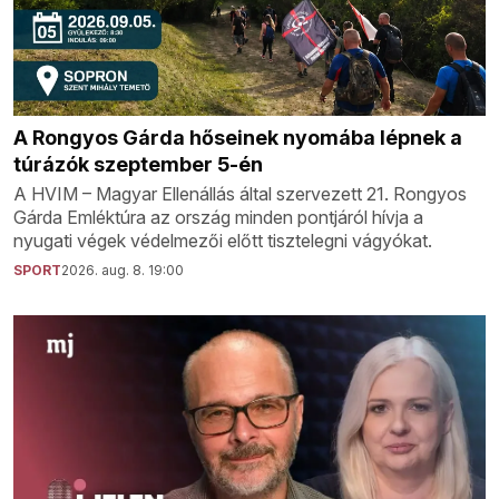
A Rongyos Gárda hőseinek nyomába lépnek a
túrázók szeptember 5-én
A HVIM – Magyar Ellenállás által szervezett 21. Rongyos
Gárda Emléktúra az ország minden pontjáról hívja a
nyugati végek védelmezői előtt tisztelegni vágyókat.
SPORT
2026. aug. 8. 19:00