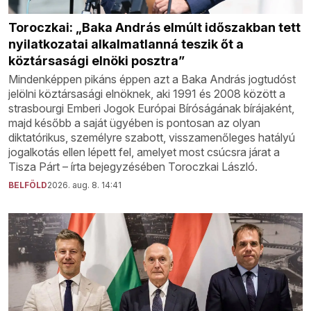
Toroczkai: „Baka András elmúlt időszakban tett
nyilatkozatai alkalmatlanná teszik őt a
köztársasági elnöki posztra”
Mindenképpen pikáns éppen azt a Baka András jogtudóst
jelölni köztársasági elnöknek, aki 1991 és 2008 között a
strasbourgi Emberi Jogok Európai Bíróságának bírájaként,
majd később a saját ügyében is pontosan az olyan
diktatórikus, személyre szabott, visszamenőleges hatályú
jogalkotás ellen lépett fel, amelyet most csúcsra járat a
Tisza Párt – írta bejegyzésében Toroczkai László.
BELFÖLD
2026. aug. 8. 14:41