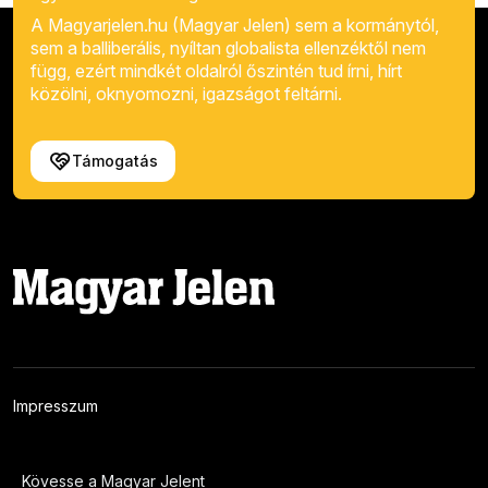
A Magyarjelen.hu (Magyar Jelen) sem a kormánytól,
sem a balliberális, nyíltan globalista ellenzéktől nem
függ, ezért mindkét oldalról őszintén tud írni, hírt
közölni, oknyomozni, igazságot feltárni.
Támogatás
Impresszum
Kövesse a Magyar Jelent