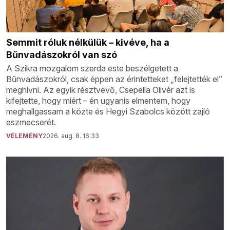
Semmit róluk nélkülük – kivéve, ha a
Bűnvadászokról van szó
A Szikra mozgalom szerda este beszélgetett a
Bűnvadászokról, csak éppen az érintetteket „felejtették el”
meghívni. Az egyik résztvevő, Csepella Olivér azt is
kifejtette, hogy miért – én ugyanis elmentem, hogy
meghallgassam a közte és Hegyi Szabolcs között zajló
eszmecserét.
VÉLEMÉNY
2026. aug. 8. 16:33