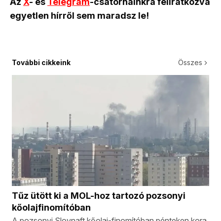
Az
X
- és
Telegram
-csatornáinkra feliratkozva
egyetlen hírről sem maradsz le!
További cikkeink
Összes
Tűz ütött ki a MOL-hoz tartozó pozsonyi
kőolajfinomítóban
A pozsonyi Slovnaft kőolaj-finomítóban pénteken kora