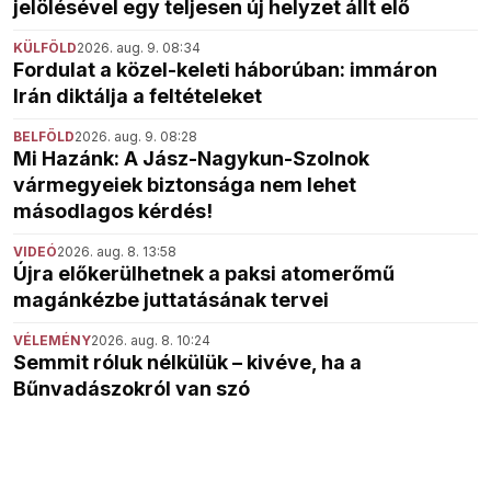
jelölésével egy teljesen új helyzet állt elő
KÜLFÖLD
2026. aug. 9. 08:34
Fordulat a közel-keleti háborúban: immáron
Irán diktálja a feltételeket
BELFÖLD
2026. aug. 9. 08:28
Mi Hazánk: A Jász-Nagykun-Szolnok
vármegyeiek biztonsága nem lehet
másodlagos kérdés!
VIDEÓ
2026. aug. 8. 13:58
Újra előkerülhetnek a paksi atomerőmű
magánkézbe juttatásának tervei
VÉLEMÉNY
2026. aug. 8. 10:24
Semmit róluk nélkülük – kivéve, ha a
Bűnvadászokról van szó