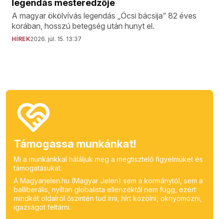
legendás mesteredzője
A magyar ökölvívás legendás „Öcsi bácsija” 82 éves
korában, hosszú betegség után hunyt el.
HÍREK
2026. júl. 15. 13:37
Támogassa munkánkat!
Mi a munkánkkal háláljuk meg a megtisztelő figyelmüket és
támogatásukat.
A Magyarjelen.hu (Magyar Jelen) sem a kormánytól, sem a
balliberális, nyíltan globalista ellenzéktől nem függ, ezért
mindkét oldalról őszintén tud írni, hírt közölni, oknyomozni,
igazságot feltárni.