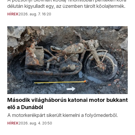
délután kigyulladt egy, az üzemben tárolt kőolajtermék.
HÍREK
2026. aug. 7. 16:20
Második világháborús katonai motor bukkant
elő a Dunából
A motorkerékpárt sikerült kiemelni a folyómederből.
HÍREK
2026. aug. 4. 20:50