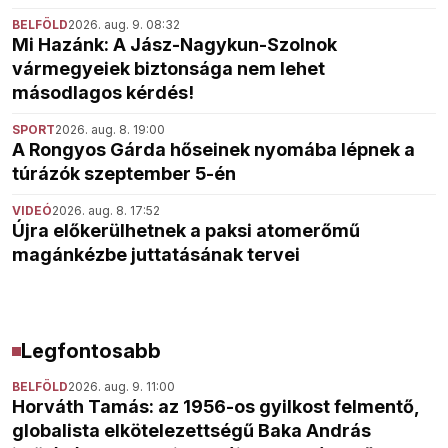
BELFÖLD
2026. aug. 9. 08:32
Mi Hazánk: A Jász-Nagykun-Szolnok
vármegyeiek biztonsága nem lehet
másodlagos kérdés!
SPORT
2026. aug. 8. 19:00
A Rongyos Gárda hőseinek nyomába lépnek a
túrázók szeptember 5-én
VIDEÓ
2026. aug. 8. 17:52
Újra előkerülhetnek a paksi atomerőmű
magánkézbe juttatásának tervei
Legfontosabb
BELFÖLD
2026. aug. 9. 11:00
Horváth Tamás: az 1956-os gyilkost felmentő,
globalista elkötelezettségű Baka András