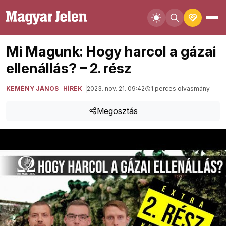
Mi Magunk: Hogy harcol a gázai
ellenállás? – 2. rész
KEMÉNY JÁNOS
HÍREK
2023. nov. 21. 09:42
1 perces olvasmány
Megosztás