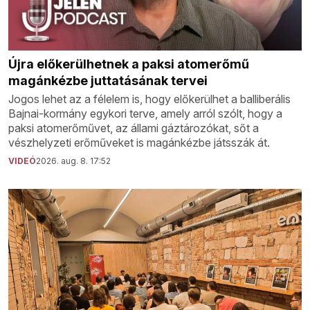
Újra előkerülhetnek a paksi atomerőmű
magánkézbe juttatásának tervei
Jogos lehet az a félelem is, hogy előkerülhet a balliberális
Bajnai-kormány egykori terve, amely arról szólt, hogy a
paksi atomerőművet, az állami gáztározókat, sőt a
vészhelyzeti erőműveket is magánkézbe játsszák át.
VIDEÓ
2026. aug. 8. 17:52