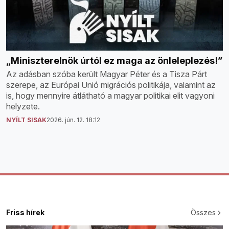
„Miniszterelnök úrtól ez maga az önleleplezés!”
Az adásban szóba került Magyar Péter és a Tisza Párt
szerepe, az Európai Unió migrációs politikája, valamint az
is, hogy mennyire átlátható a magyar politikai elit vagyoni
helyzete.
NYÍLT SISAK
2026. jún. 12. 18:12
Friss hírek
Összes