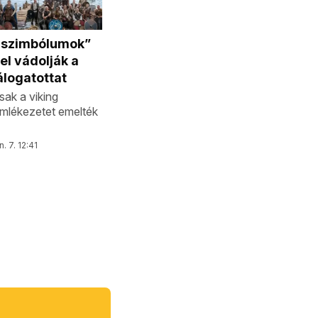
 szimbólumok”
el vádolják a
logatottat
sak a viking
emlékezetet emelték
n. 7. 12:41