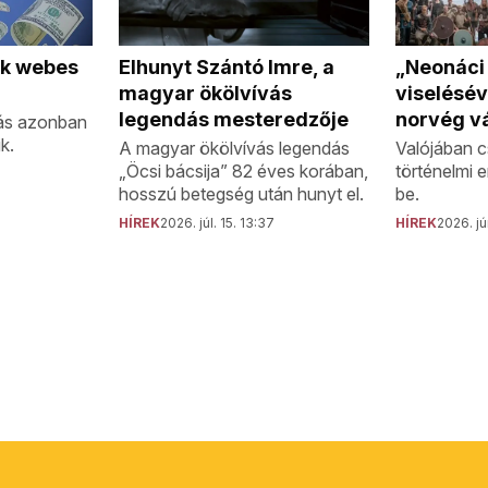
„Neonáci
Elhunyt Szántó Imre, a
ok webes
viselésév
magyar ökölvívás
norvég vá
legendás mesteredzője
ás azonban
k.
Valójában c
A magyar ökölvívás legendás
történelmi 
„Öcsi bácsija” 82 éves korában,
be.
hosszú betegség után hunyt el.
HÍREK
2026. jú
HÍREK
2026. júl. 15. 13:37