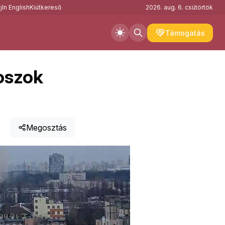
j
In English
Kiútkereső
2026. aug. 6. csütörtök
Támogatás
oszok
Megosztás