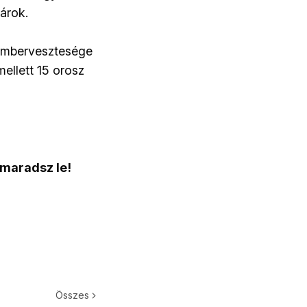
károk.
i embervesztesége
ellett 15 orosz
 maradsz le!
Összes