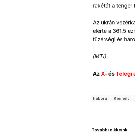
rakétát a tenger 
Az ukrán vezérka
elérte a 361,5 e
tüzérségi és hár
(MTI)
Az
X
- és
Teleg
háború
Kiemelt
További cikkeink