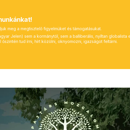
unkánkat!
ljuk meg a megtisztelő figyelmüket és támogatásukat.
yar Jelen) sem a kormánytól, sem a balliberális, nyíltan globalista 
 őszintén tud írni, hírt közölni, oknyomozni, igazságot feltárni.