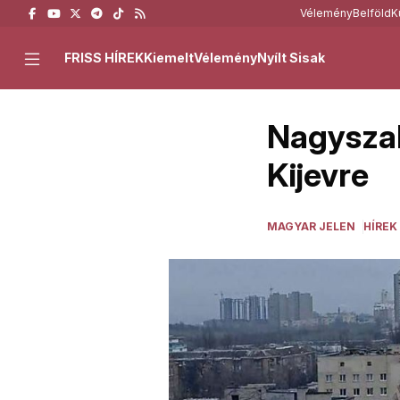
Vélemény
Belföld
K
FRISS HÍREK
Kiemelt
Vélemény
Nyílt Sisak
Nagyszab
Kijevre
MAGYAR JELEN
HÍREK