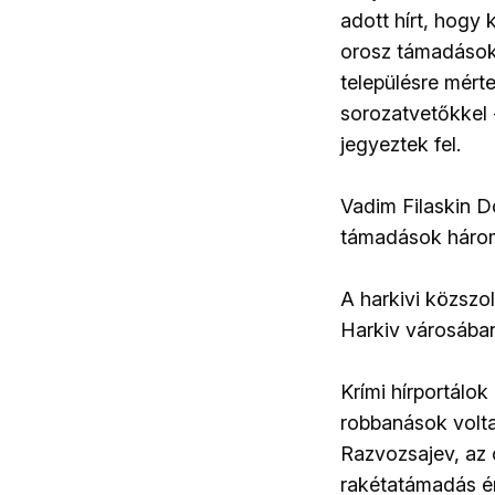
adott hírt, hogy 
orosz támadások
településre mért
sorozatvetőkkel 
jegyeztek fel.
Vadim Filaskin D
támadások három
A harkivi közszol
Harkiv városában
Krími hírportálok
robbanások volta
Razvozsajev, az 
rakétatámadás ér