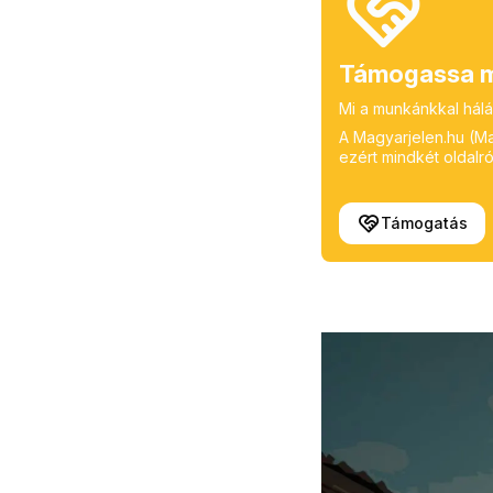
Támogassa m
Mi a munkánkkal hálá
A Magyarjelen.hu (Mag
ezért mindkét oldalról
Támogatás