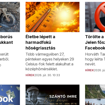
áborús
Törölte 
Életbe lépett a
ukkant
Jelen fős
harmadfokú
Facebook
hőségriasztás
erült
Horváth Tam
Több vármegyében 27,
erből.
hogy leírta
pénteken egyes helyeken 29
nevét.
Celsius-fok felett alakulhat a
0
középhőmérséklet.
HÍREK
2026. jú
HÍREK
2026. júl. 30. 10:33