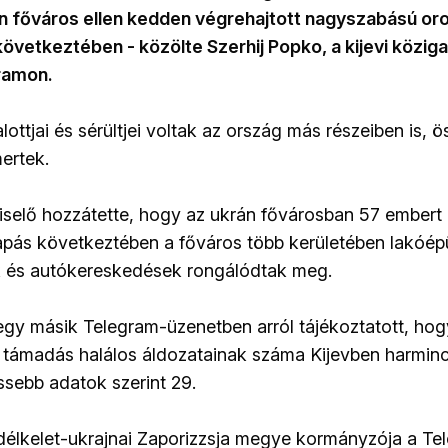
án főváros ellen kedden végrehajtott nagyszabású or
vetkeztében - közölte Szerhij Popko, a kijevi közig
ramon.
ttjai és sérültjei voltak az ország más részeiben is, ö
ertek.
gviselő hozzátette, hogy az ukrán fővárosban 57 embert
apás következtében a főváros több kerületében lakóépü
és autókereskedések rongálódtak meg.
 egy másik Telegram-üzenetben arról tájékoztatott, ho
 támadás halálos áldozatainak száma Kijevben harminc
issebb adatok szerint 29.
 délkelet-ukrajnai Zaporizzsja megye kormányzója a Te