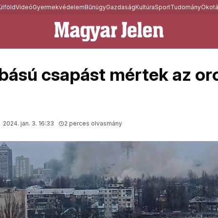
ülföld
Videó
Gyermekvédelem
Bűnügy
Gazdaság
Kultúra
Sport
Tudomány
Ökotá
ású csapást mértek az or
2024. jan. 3. 16:33
2 perces olvasmány