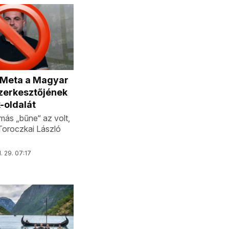
a Meta a Magyar
zerkesztőjének
-oldalát
ás „bűne“ az volt,
 Toroczkai László
l. 29. 07:17