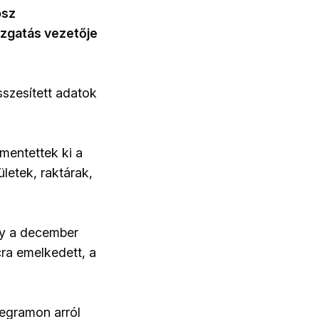
osz
azgatás vezetője
sszesített adatok
 mentettek ki a
letek, raktárak,
gy a december
ra emelkedett, a
legramon arról