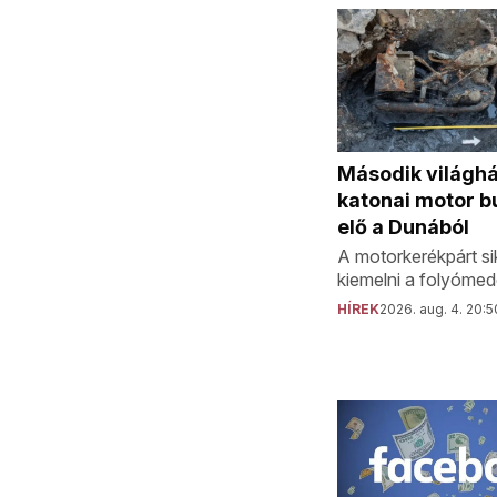
Második világh
katonai motor b
elő a Dunából
A motorkerékpárt sik
kiemelni a folyómed
HÍREK
2026. aug. 4. 20:5