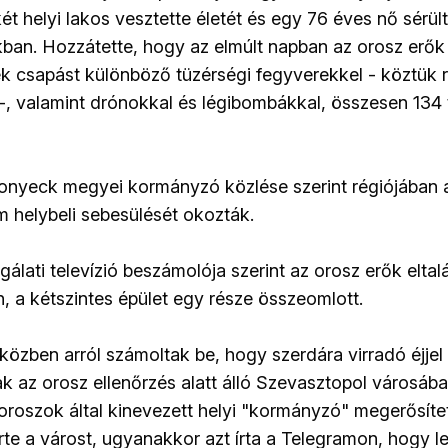
két helyi lakos vesztette életét és egy 76 éves nő sérül
ban. Hozzátette, hogy az elmúlt napban az orosz erő
ek csapást különböző tüzérségi fegyverekkel - köztük 
-, valamint drónokkal és légibombákkal, összesen 134
onyeck megyei kormányzó közlése szerint régiójában 
 helybeli sebesülését okozták.
gálati televízió beszámolója szerint az orosz erők eltal
, a kétszintes épület egy része összeomlott.
 közben arról számoltak be, hogy szerdára virradó éjjel
k az orosz ellenőrzés alatt álló Szevasztopol városába
oroszok által kinevezett helyi "kormányzó" megerősíte
te a várost, ugyanakkor azt írta a Telegramon, hogy l