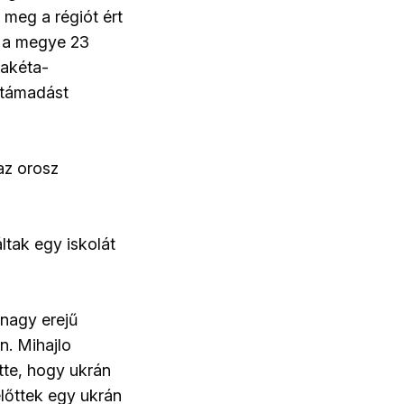
t meg a régiót ért
k a megye 23
rakéta-
 támadást
az orosz
áltak egy iskolát
 nagy erejű
n. Mihajlo
tte, hogy ukrán
előttek egy ukrán