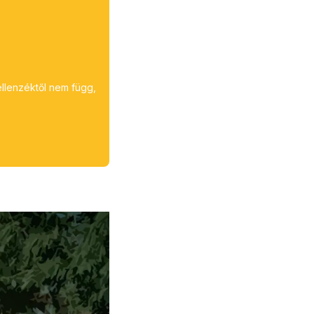
ellenzéktől nem függ,