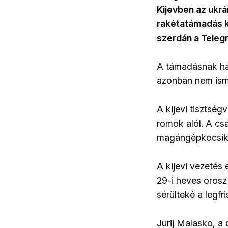
Kijevben az ukr
rakétatámadás kö
szerdán a Teleg
A támadásnak halo
azonban nem ism
A kijevi tisztsé
romok alól. A cs
magángépkocsik 
A kijevi vezetés
29-i heves orosz
sérülteké a legfr
Jurij Malasko, a