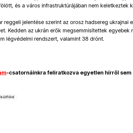
fölött, és a város infrastruktúrájában nem keletkeztek 
r reggeli jelentése szerint az orosz hadsereg ukrajna
zret. Kedden az ukrán erők megsemmisítettek egyebek m
om légvédelmi rendszert, valamint 38 drónt.
ram
-csatornáinkra feliratkozva egyetlen hírről sem
külföld