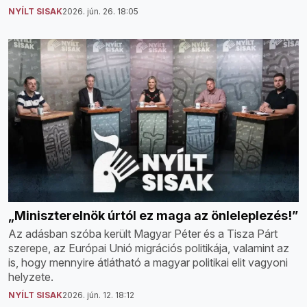
NYÍLT SISAK
2026. jún. 26. 18:05
„Miniszterelnök úrtól ez maga az önleleplezés!”
Az adásban szóba került Magyar Péter és a Tisza Párt
szerepe, az Európai Unió migrációs politikája, valamint az
is, hogy mennyire átlátható a magyar politikai elit vagyoni
helyzete.
NYÍLT SISAK
2026. jún. 12. 18:12