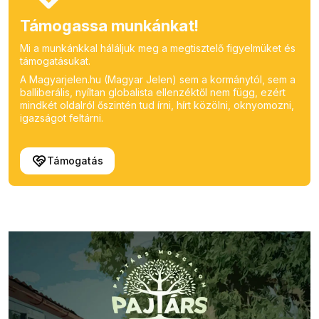
Támogassa munkánkat!
Mi a munkánkkal háláljuk meg a megtisztelő figyelmüket és
támogatásukat.
A Magyarjelen.hu (Magyar Jelen) sem a kormánytól, sem a
balliberális, nyíltan globalista ellenzéktől nem függ, ezért
mindkét oldalról őszintén tud írni, hírt közölni, oknyomozni,
igazságot feltárni.
Támogatás