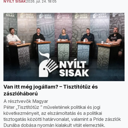
NYÍLT SISAK
2026. júl. 24. 18:05
Van itt még jogállam? – Tisztítótűz és
zászlóháború
A résztvevők Magyar
Péter „Tisztítótűz ” műveletének politikai és jogi
következményeit, az elszámoltatás és a politikai
tisztogatás közötti határvonalat, valamint a Pride zászlók
Dunába dobása nyomán kialakult vitát elemezték.