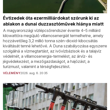
Évtizedek óta ezermilliárdokat szórunk ki az
ablakon a dunai duzzasztóművek hiánya miatt
A magyarországi vízlépcsőrendszer évente 4–5 milliárd
kilowattóra megújuló villamosenergiát termelhetne, amely
hozzávetőleg 3,2 millió tonna szén-dioxid-kibocsátás
kiváltását tenné lehetővé. A Duna szabályozása egyszerre
szolgálná a vízmegtartást, az ivóvízbázisok és a talajvíz
védelmét, a villamosenergia-termelést, az árvíz- és
jégvédekezést, a mezőgazdaságot, a hajózást, a
turizmust, valamint a térségfejlesztést.
VÉLEMÉNY
2026. aug. 6. 20:35