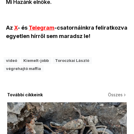
Mi Hazánk elnöke.
Az
X
- és
Telegram
-csatornáinkra feliratkozva
egyetlen hírről sem maradsz le!
videó
Kiemelt-jobb
Toroczkai László
végrehajtó maffia
További cikkeink
Összes