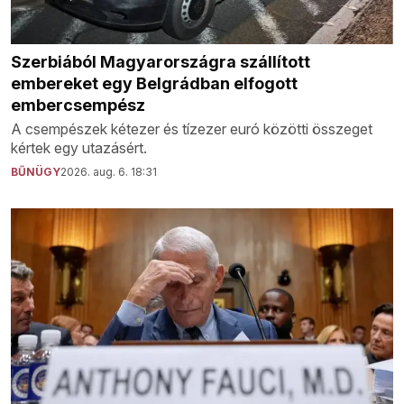
Szerbiából Magyarországra szállított
embereket egy Belgrádban elfogott
embercsempész
A csempészek kétezer és tízezer euró közötti összeget
kértek egy utazásért.
BŰNÜGY
2026. aug. 6. 18:31