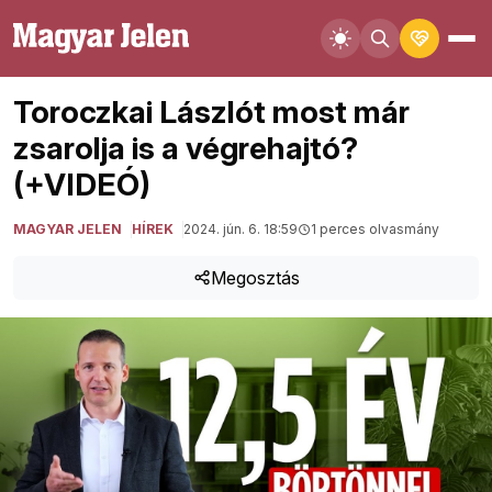
Toroczkai Lászlót most már
zsarolja is a végrehajtó?
(+VIDEÓ)
MAGYAR JELEN
HÍREK
2024. jún. 6. 18:59
1 perces olvasmány
Megosztás