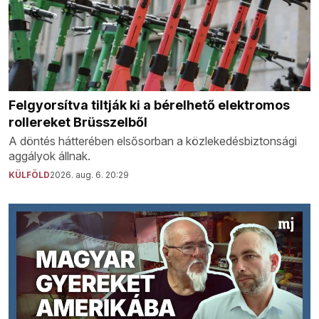
Felgyorsítva tiltják ki a bérelhető elektromos
rollereket Brüsszelből
A döntés hátterében elsősorban a közlekedésbiztonsági
aggályok állnak.
KÜLFÖLD
2026. aug. 6. 20:29