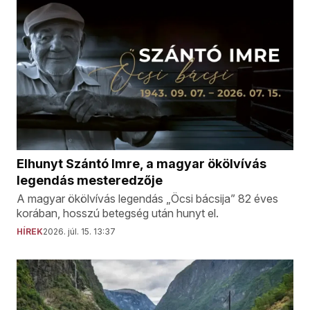
Elhunyt Szántó Imre, a magyar ökölvívás
legendás mesteredzője
A magyar ökölvívás legendás „Öcsi bácsija” 82 éves
korában, hosszú betegség után hunyt el.
HÍREK
2026. júl. 15. 13:37