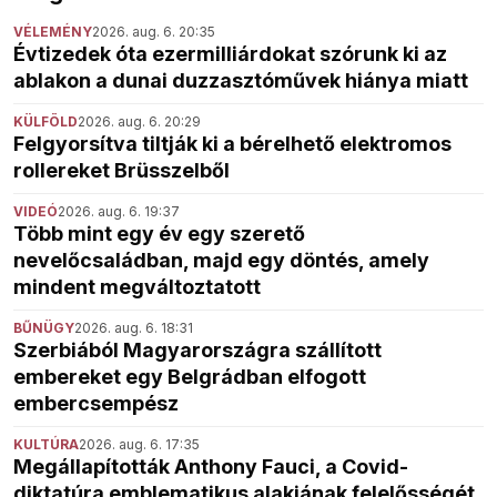
VÉLEMÉNY
2026. aug. 6. 20:35
Évtizedek óta ezermilliárdokat szórunk ki az
ablakon a dunai duzzasztóművek hiánya miatt
KÜLFÖLD
2026. aug. 6. 20:29
Felgyorsítva tiltják ki a bérelhető elektromos
rollereket Brüsszelből
VIDEÓ
2026. aug. 6. 19:37
Több mint egy év egy szerető
nevelőcsaládban, majd egy döntés, amely
mindent megváltoztatott
BŰNÜGY
2026. aug. 6. 18:31
Szerbiából Magyarországra szállított
embereket egy Belgrádban elfogott
embercsempész
KULTÚRA
2026. aug. 6. 17:35
Megállapították Anthony Fauci, a Covid-
diktatúra emblematikus alakjának felelősségét