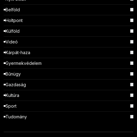
Belföld
Holtpont
Külföld
Videó
Kárpát-haza
Gyermekvédelem
Bűnügy
Gazdaság
Kultúra
Sport
Tudomány