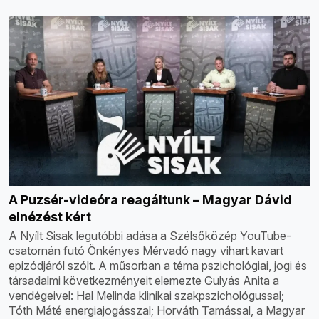
A Puzsér-videóra reagáltunk – Magyar Dávid
elnézést kért
A Nyílt Sisak legutóbbi adása a Szélsőközép YouTube-
csatornán futó Önkényes Mérvadó nagy vihart kavart
epizódjáról szólt. A műsorban a téma pszichológiai, jogi és
társadalmi következményeit elemezte Gulyás Anita a
vendégeivel: Hal Melinda klinikai szakpszichológussal;
Tóth Máté energiajogásszal; Horváth Tamással, a Magyar