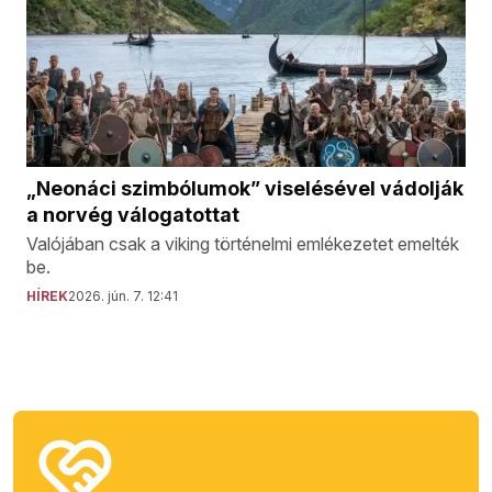
„Neonáci szimbólumok” viselésével vádolják
a norvég válogatottat
Valójában csak a viking történelmi emlékezetet emelték
be.
HÍREK
2026. jún. 7. 12:41