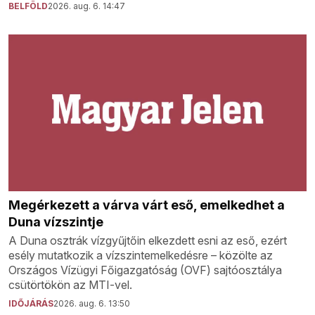
BELFÖLD
2026. aug. 6. 14:47
Megérkezett a várva várt eső, emelkedhet a
Duna vízszintje
A Duna osztrák vízgyűjtőin elkezdett esni az eső, ezért
esély mutatkozik a vízszintemelkedésre – közölte az
Országos Vízügyi Főigazgatóság (OVF) sajtóosztálya
csütörtökön az MTI-vel.
IDŐJÁRÁS
2026. aug. 6. 13:50