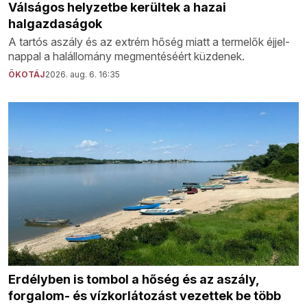
Válságos helyzetbe kerültek a hazai
halgazdaságok
A tartós aszály és az extrém hőség miatt a termelők éjjel-
nappal a halállomány megmentéséért küzdenek.
ÖKOTÁJ
2026. aug. 6. 16:35
Erdélyben is tombol a hőség és az aszály,
forgalom- és vízkorlátozást vezettek be több