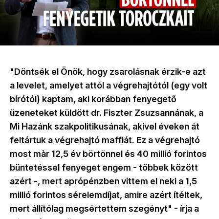
"Döntsék el Önök, hogy zsarolásnak érzik-e azt
a levelet, amelyet attól a végrehajtótól (egy volt
bírótól) kaptam, aki korábban fenyegető
üzeneteket küldött dr. Fiszter Zsuzsannának, a
Mi Hazánk szakpolitikusának, akivel éveken át
feltártuk a végrehajtó maffiát. Ez a végrehajtó
most màr 12,5 év börtönnel és 40 millió forintos
büntetéssel fenyeget engem - többek között
azért -, mert aprópénzben vittem el neki a 1,5
millió forintos sérelemdíjat, amire azért ítéltek,
mert állítólag megsértettem szegényt" - írja a