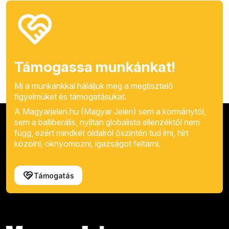
Támogassa munkánkat!
Mi a munkánkkal háláljuk meg a megtisztelő
figyelmüket és támogatásukat.
A Magyarjelen.hu (Magyar Jelen) sem a kormánytól,
sem a balliberális, nyíltan globalista ellenzéktől nem
függ, ezért mindkét oldalról őszintén tud írni, hírt
közölni, oknyomozni, igazságot feltárni.
Támogatás