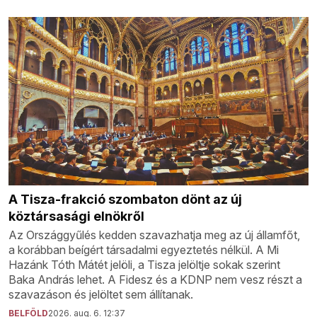
A Tisza-frakció szombaton dönt az új
köztársasági elnökről
Az Országgyűlés kedden szavazhatja meg az új államfőt,
a korábban beígért társadalmi egyeztetés nélkül. A Mi
Hazánk Tóth Mátét jelöli, a Tisza jelöltje sokak szerint
Baka András lehet. A Fidesz és a KDNP nem vesz részt a
szavazáson és jelöltet sem állítanak.
BELFÖLD
2026. aug. 6. 12:37