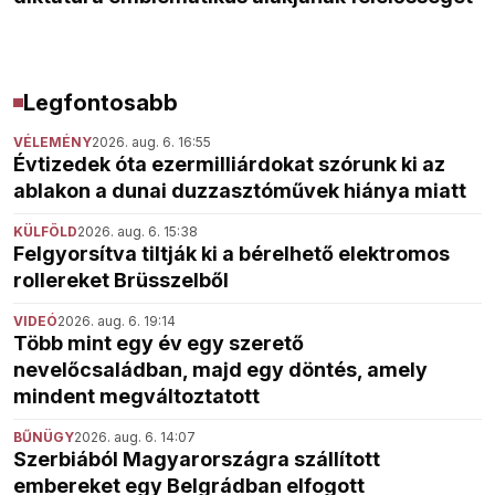
Legfontosabb
VÉLEMÉNY
2026. aug. 6. 16:55
Évtizedek óta ezermilliárdokat szórunk ki az
ablakon a dunai duzzasztóművek hiánya miatt
KÜLFÖLD
2026. aug. 6. 15:38
Felgyorsítva tiltják ki a bérelhető elektromos
rollereket Brüsszelből
VIDEÓ
2026. aug. 6. 19:14
Több mint egy év egy szerető
nevelőcsaládban, majd egy döntés, amely
mindent megváltoztatott
BŰNÜGY
2026. aug. 6. 14:07
Szerbiából Magyarországra szállított
embereket egy Belgrádban elfogott