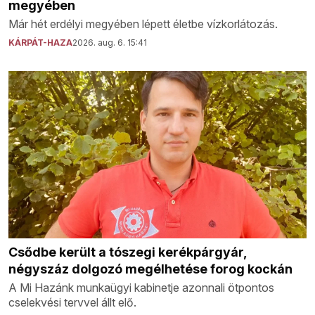
megyében
Már hét erdélyi megyében lépett életbe vízkorlátozás.
KÁRPÁT-HAZA
2026. aug. 6. 15:41
Csődbe került a tószegi kerékpárgyár,
négyszáz dolgozó megélhetése forog kockán
A Mi Hazánk munkaügyi kabinetje azonnali ötpontos
cselekvési tervvel állt elő.