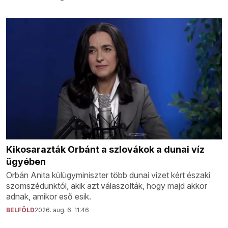
Kikosarazták Orbánt a szlovákok a dunai víz
ügyében
Orbán Anita külügyminiszter több dunai vizet kért északi
szomszédunktól, akik azt válaszolták, hogy majd akkor
adnak, amikor eső esik.
BELFÖLD
2026. aug. 6. 11:46