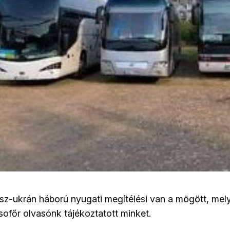
sz-ukrán háború nyugati megítélési van a mögött, mely
ofőr olvasónk tájékoztatott minket.