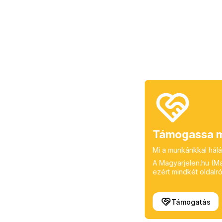
Támogassa m
Mi a munkánkkal hálá
A Magyarjelen.hu (Mag
ezért mindkét oldalról
Támogatás