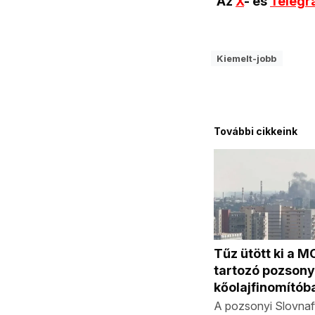
Az
X
- és
Teleg
Kiemelt-jobb
További cikkeink
Tűz ütött ki a 
tartozó pozsony
kőolajfinomítób
A pozsonyi Slovnaft