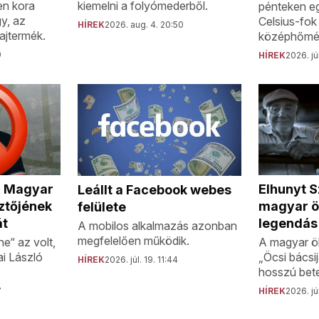
en kora
kiemelni a folyómederből.
pénteken e
gy, az
Celsius-fok 
HÍREK
2026. aug. 4. 20:50
ajtermék.
középhőmér
0
HÍREK
2026. jú
a Magyar
Elhunyt S
Leállt a Facebook webes
ztőjének
magyar ö
felülete
át
legendás
A mobilos alkalmazás azonban
megfelelően működik.
e“ az volt,
A magyar ö
ai László
„Öcsi bácsi
HÍREK
2026. júl. 19. 11:44
hosszú bete
7
HÍREK
2026. júl