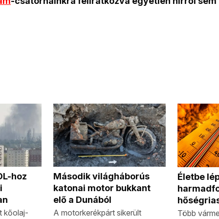
ram
-csatornáinkra feliratkozva egyetlen hírről sem
MOL-hoz
Második világháborús
Életbe lép
i
katonai motor bukkant
harmadf
an
elő a Dunából
hőségria
 kőolaj-
A motorkerékpárt sikerült
Több várme