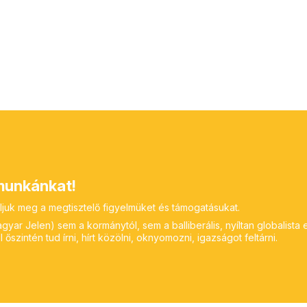
unkánkat!
ljuk meg a megtisztelő figyelmüket és támogatásukat.
yar Jelen) sem a kormánytól, sem a balliberális, nyíltan globalista 
 őszintén tud írni, hírt közölni, oknyomozni, igazságot feltárni.