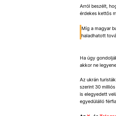
Arról beszélt, h
érdekes kettős mé
Míg a magyar bus
haladhatott tov
Ha úgy gondolják
akkor ne legyene
Az ukrán turist
szerint 30 milli
is elegyedett velü
egyedülálló férfi