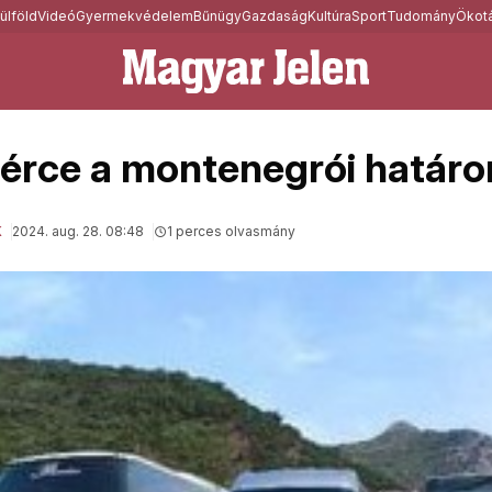
ülföld
Videó
Gyermekvédelem
Bűnügy
Gazdaság
Kultúra
Sport
Tudomány
Ökotá
érce a montenegrói határo
K
2024. aug. 28. 08:48
1 perces olvasmány