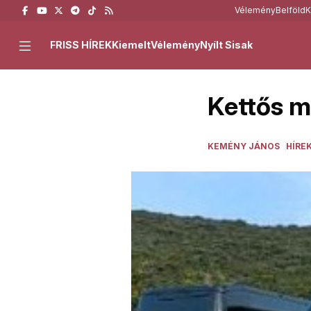
Vélemény
Belföld
K
FRISS HÍREK
Kiemelt
Vélemény
Nyílt Sisak
Kettős m
KEMÉNY JÁNOS
HÍRE