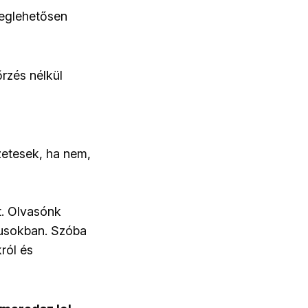
meglehetősen
rzés nélkül
zetesek, ha nem,
t. Olvasónk
nusokban. Szóba
król és