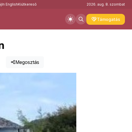
j
In English
Kiútkereső
2026. aug. 8. szombat
Támogatás
n
Megosztás