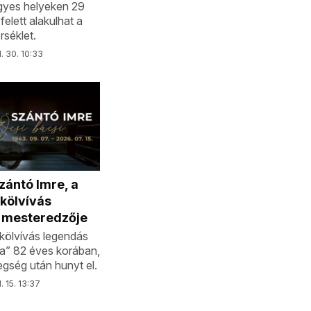
gyes helyeken 29
felett alakulhat a
séklet.
l. 30. 10:33
zántó Imre, a
kölvívás
 mesteredzője
kölvívás legendás
ja” 82 éves korában,
gség után hunyt el.
. 15. 13:37