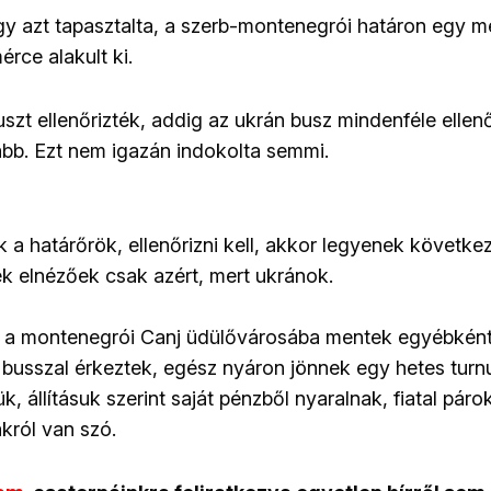
ogy azt tapasztalta, a szerb-montenegrói határon egy 
rce alakult ki.
zt ellenőrizték, addig az ukrán busz mindenféle ellenő
ább. Ezt nem igazán indokolta semmi.
 a határőrök, ellenőrizni kell, akkor legyenek követke
k elnézőek csak azért, mert ukránok.
ák a montenegrói Canj üdülővárosába mentek egyébkén
ós busszal érkeztek, egész nyáron jönnek egy hetes tur
k, állításuk szerint saját pénzből nyaralnak, fiatal páro
akról van szó.