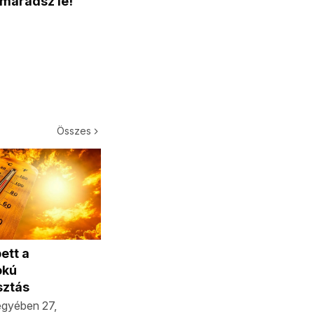
 maradsz le!
Összes
ett a
okú
sztás
gyében 27,