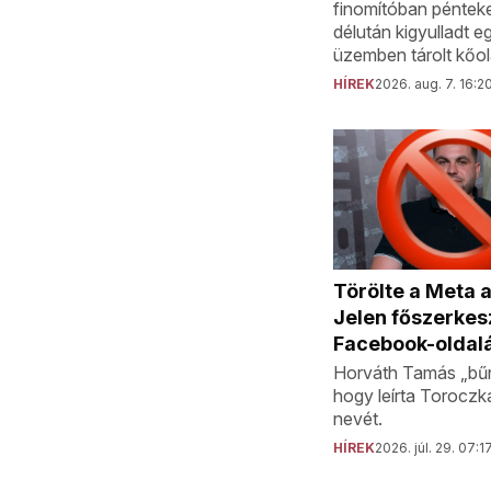
finomítóban péntek
délután kigyulladt e
üzemben tárolt kőol
HÍREK
2026. aug. 7. 16:2
Törölte a Meta 
Jelen főszerkes
Facebook-oldal
Horváth Tamás „bűn
hogy leírta Toroczk
nevét.
HÍREK
2026. júl. 29. 07:1