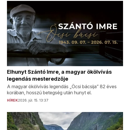
Elhunyt Szántó Imre, a magyar ökölvívás
legendás mesteredzője
A magyar ökölvívás legendás „Öcsi bácsija” 82 éves
korában, hosszú betegség után hunyt el.
HÍREK
2026. júl. 15. 13:37