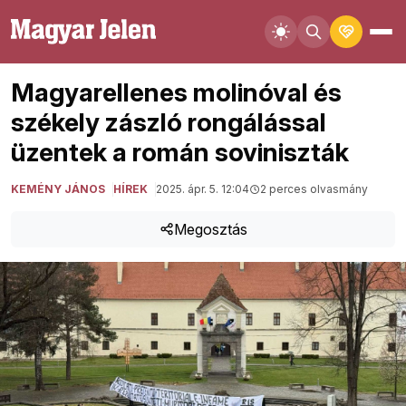
Magyarellenes molinóval és
székely zászló rongálással
üzentek a román soviniszták
KEMÉNY JÁNOS
HÍREK
2025. ápr. 5. 12:04
2 perces olvasmány
Megosztás