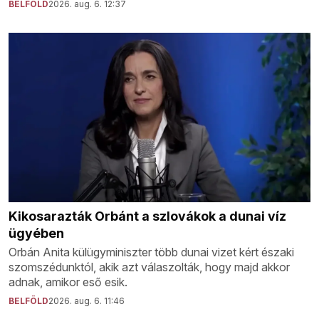
BELFÖLD
2026. aug. 6. 12:37
Kikosarazták Orbánt a szlovákok a dunai víz
ügyében
Orbán Anita külügyminiszter több dunai vizet kért északi
szomszédunktól, akik azt válaszolták, hogy majd akkor
adnak, amikor eső esik.
BELFÖLD
2026. aug. 6. 11:46