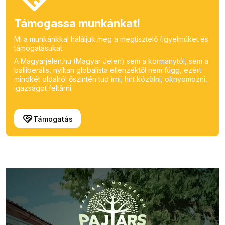
Támogassa munkánkat!
Mi a munkánkkal háláljuk meg a megtisztelő figyelmüket és
támogatásukat.
A Magyarjelen.hu (Magyar Jelen) sem a kormánytól, sem a
balliberális, nyíltan globalista ellenzéktől nem függ, ezért
mindkét oldalról őszintén tud írni, hírt közölni, oknyomozni,
igazságot feltárni.
Támogatás