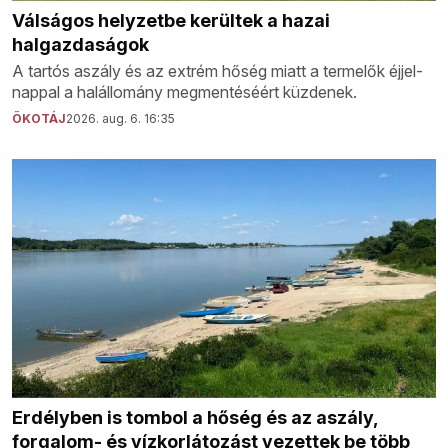
Válságos helyzetbe kerültek a hazai
halgazdaságok
A tartós aszály és az extrém hőség miatt a termelők éjjel-
nappal a halállomány megmentéséért küzdenek.
ÖKOTÁJ
2026. aug. 6. 16:35
Erdélyben is tombol a hőség és az aszály,
forgalom- és vízkorlátozást vezettek be több