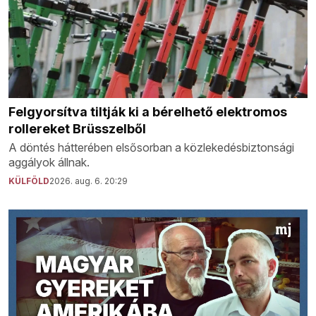
Felgyorsítva tiltják ki a bérelhető elektromos
rollereket Brüsszelből
A döntés hátterében elsősorban a közlekedésbiztonsági
aggályok állnak.
KÜLFÖLD
2026. aug. 6. 20:29