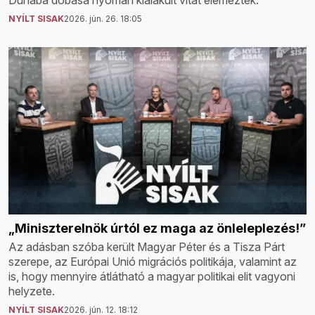
Dunába dobása nyomán kialakult vitát elemezték.
NYÍLT SISAK
2026. jún. 26. 18:05
„Miniszterelnök úrtól ez maga az önleleplezés!”
Az adásban szóba került Magyar Péter és a Tisza Párt
szerepe, az Európai Unió migrációs politikája, valamint az
is, hogy mennyire átlátható a magyar politikai elit vagyoni
helyzete.
NYÍLT SISAK
2026. jún. 12. 18:12