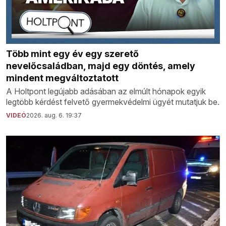
Több mint egy év egy szerető
nevelőcsaládban, majd egy döntés, amely
mindent megváltoztatott
A Holtpont legújabb adásában az elmúlt hónapok egyik
legtöbb kérdést felvető gyermekvédelmi ügyét mutatjuk be.
VIDEÓ
2026. aug. 6. 19:37