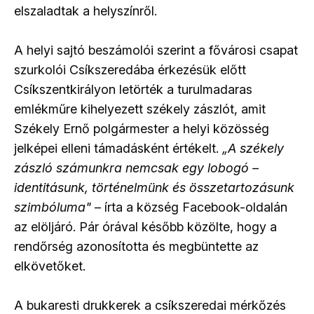
elszaladtak a helyszínről.
A helyi sajtó beszámolói szerint a fővárosi csapat
szurkolói Csíkszeredába érkezésük előtt
Csíkszentkirályon letörték a turulmadaras
emlékműre kihelyezett székely zászlót, amit
Székely Ernő polgármester a helyi közösség
jelképei elleni támadásként értékelt.
„A székely
zászló számunkra nemcsak egy lobogó –
identitásunk, történelmünk és összetartozásunk
szimbóluma"
– írta a község Facebook-oldalán
az elöljáró. Pár órával később közölte, hogy a
rendőrség azonosította és megbüntette az
elkövetőket.
A bukaresti drukkerek a csíkszeredai mérkőzés