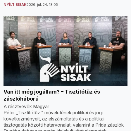
NYÍLT SISAK
2026. júl. 24. 18:05
Van itt még jogállam? – Tisztítótűz és
zászlóháború
A résztvevők Magyar
Péter „Tisztítótűz ” műveletének politikai és jogi
következményeit, az elszámoltatás és a politikai
tisztogatás közötti határvonalat, valamint a Pride zászlók