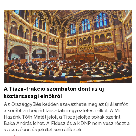
A Tisza-frakció szombaton dönt az új
köztársasági elnökről
Az Országgyűlés kedden szavazhatja meg az új államfőt,
a korábban beígért társadalmi egyeztetés nélkül. A Mi
Hazánk Tóth Mátét jelöli, a Tisza jelöltje sokak szerint
Baka András lehet. A Fidesz és a KDNP nem vesz részt a
szavazáson és jelöltet sem állítanak.