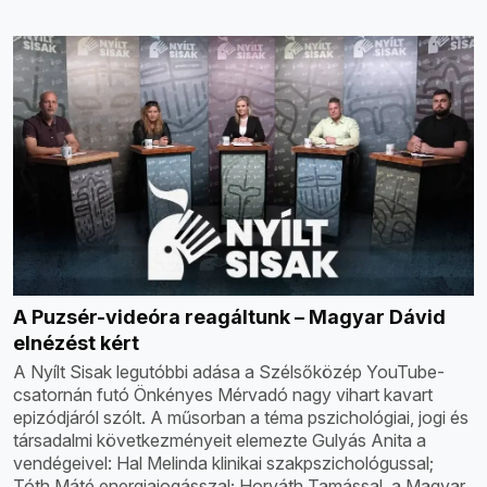
A Puzsér-videóra reagáltunk – Magyar Dávid
elnézést kért
A Nyílt Sisak legutóbbi adása a Szélsőközép YouTube-
csatornán futó Önkényes Mérvadó nagy vihart kavart
epizódjáról szólt. A műsorban a téma pszichológiai, jogi és
társadalmi következményeit elemezte Gulyás Anita a
vendégeivel: Hal Melinda klinikai szakpszichológussal;
Tóth Máté energiajogásszal; Horváth Tamással, a Magyar