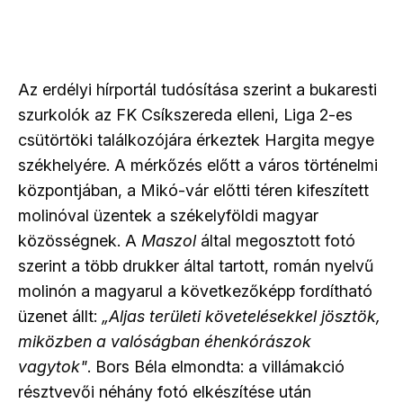
Az erdélyi hírportál tudósítása szerint a bukaresti
szurkolók az FK Csíkszereda elleni, Liga 2-es
csütörtöki találkozójára érkeztek Hargita megye
székhelyére. A mérkőzés előtt a város történelmi
központjában, a Mikó-vár előtti téren kifeszített
molinóval üzentek a székelyföldi magyar
közösségnek. A
Maszol
által megosztott fotó
szerint a több drukker által tartott, román nyelvű
molinón a magyarul a következőképp fordítható
üzenet állt:
„Aljas területi követelésekkel jösztök,
miközben a valóságban éhenkórászok
vagytok"
. Bors Béla elmondta: a villámakció
résztvevői néhány fotó elkészítése után