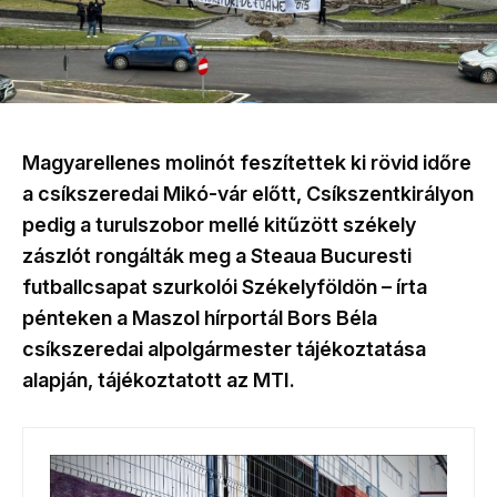
Magyarellenes molinót feszítettek ki rövid időre
a csíkszeredai Mikó-vár előtt, Csíkszentkirályon
pedig a turulszobor mellé kitűzött székely
zászlót rongálták meg a Steaua Bucuresti
futballcsapat szurkolói Székelyföldön – írta
pénteken a Maszol hírportál Bors Béla
csíkszeredai alpolgármester tájékoztatása
alapján, tájékoztatott az MTI.