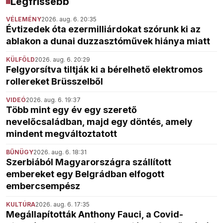
Legfrissebb
VÉLEMÉNY
2026. aug. 6. 20:35
Évtizedek óta ezermilliárdokat szórunk ki az
ablakon a dunai duzzasztóművek hiánya miatt
KÜLFÖLD
2026. aug. 6. 20:29
Felgyorsítva tiltják ki a bérelhető elektromos
rollereket Brüsszelből
VIDEÓ
2026. aug. 6. 19:37
Több mint egy év egy szerető
nevelőcsaládban, majd egy döntés, amely
mindent megváltoztatott
BŰNÜGY
2026. aug. 6. 18:31
Szerbiából Magyarországra szállított
embereket egy Belgrádban elfogott
embercsempész
KULTÚRA
2026. aug. 6. 17:35
Megállapították Anthony Fauci, a Covid-