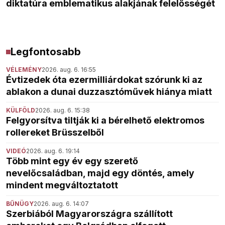
diktatúra emblematikus alakjának felelősségét
Legfontosabb
VÉLEMÉNY
2026. aug. 6. 16:55
Évtizedek óta ezermilliárdokat szórunk ki az
ablakon a dunai duzzasztóművek hiánya miatt
KÜLFÖLD
2026. aug. 6. 15:38
Felgyorsítva tiltják ki a bérelhető elektromos
rollereket Brüsszelből
VIDEÓ
2026. aug. 6. 19:14
Több mint egy év egy szerető
nevelőcsaládban, majd egy döntés, amely
mindent megváltoztatott
BŰNÜGY
2026. aug. 6. 14:07
Szerbiából Magyarországra szállított