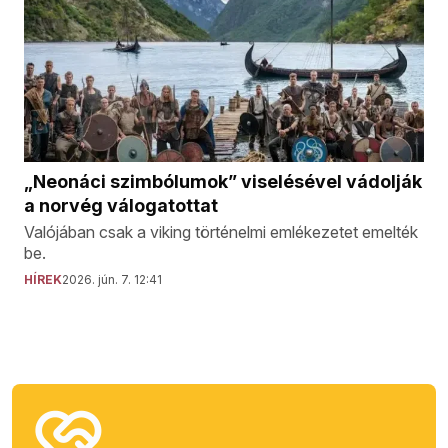
„Neonáci szimbólumok” viselésével vádolják
a norvég válogatottat
Valójában csak a viking történelmi emlékezetet emelték
be.
HÍREK
2026. jún. 7. 12:41