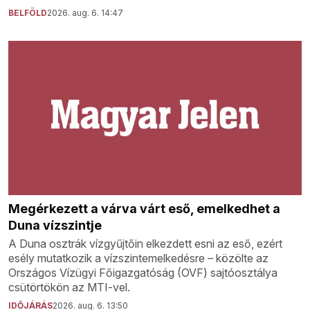
BELFÖLD
2026. aug. 6. 14:47
Megérkezett a várva várt eső, emelkedhet a
Duna vízszintje
A Duna osztrák vízgyűjtőin elkezdett esni az eső, ezért
esély mutatkozik a vízszintemelkedésre – közölte az
Országos Vízügyi Főigazgatóság (OVF) sajtóosztálya
csütörtökön az MTI-vel.
IDŐJÁRÁS
2026. aug. 6. 13:50