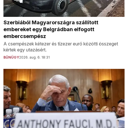
Szerbiából Magyarországra szállított
embereket egy Belgrádban elfogott
embercsempész
A csempészek kétezer és tízezer euró közötti összeget
kértek egy utazásért.
BŰNÜGY
2026. aug. 6. 18:31