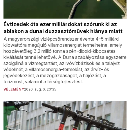
Évtizedek óta ezermilliárdokat szórunk ki az
ablakon a dunai duzzasztóművek hiánya miatt
A magyarországi vízlépcsőrendszer évente 4–5 milliárd
kilowattóra megújuló villamosenergiát termelhetne, amely
hozzávetőleg 3,2 millió tonna szén-dioxid-kibocsátás
kiváltását tenné lehetővé. A Duna szabályozása egyszerre
szolgálná a vízmegtartást, az ivóvízbázisok és a talajvíz
védelmét, a villamosenergia-termelést, az árvíz- és
jégvédekezést, a mezőgazdaságot, a hajózást, a
turizmust, valamint a térségfejlesztést.
VÉLEMÉNY
2026. aug. 6. 20:35