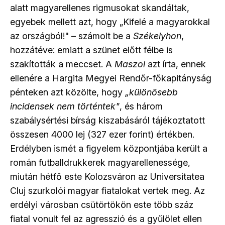
alatt magyarellenes rigmusokat skandáltak,
egyebek mellett azt, hogy „Kifelé a magyarokkal
az országból!" – számolt be a
Székelyhon
,
hozzátéve: emiatt a szünet előtt félbe is
szakították a meccset. A
Maszol
azt írta, ennek
ellenére a Hargita Megyei Rendőr-főkapitányság
pénteken azt közölte, hogy
„különösebb
incidensek nem történtek"
, és három
szabálysértési bírság kiszabásáról tájékoztatott
összesen 4000 lej (327 ezer forint) értékben.
Erdélyben ismét a figyelem központjába került a
román futballdrukkerek magyarellenessége,
miután hétfő este Kolozsváron az Universitatea
Cluj szurkolói magyar fiatalokat vertek meg. Az
erdélyi városban csütörtökön este több száz
fiatal vonult fel az agresszió és a gyűlölet ellen