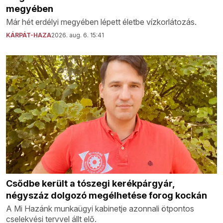
megyében
Már hét erdélyi megyében lépett életbe vízkorlátozás.
KÁRPÁT-HAZA
2026. aug. 6. 15:41
Csődbe került a tószegi kerékpárgyár,
négyszáz dolgozó megélhetése forog kockán
A Mi Hazánk munkaügyi kabinetje azonnali ötpontos
cselekvési tervvel állt elő.