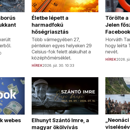
áborús
Törölte 
Életbe lépett a
ukkant
Jelen fős
harmadfokú
Facebook
hőségriasztás
erült
Horváth Tam
Több vármegyében 27,
erből.
hogy leírta
pénteken egyes helyeken 29
nevét.
Celsius-fok felett alakulhat a
0
középhőmérséklet.
HÍREK
2026. jú
HÍREK
2026. júl. 30. 10:33
„Neonáci
Elhunyt Szántó Imre, a
ok webes
viselésév
magyar ökölvívás