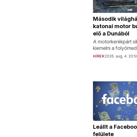
Második világh
katonai motor b
elő a Dunából
A motorkerékpárt sik
kiemelni a folyómed
HÍREK
2026. aug. 4. 20:5
Leállt a Facebo
felülete