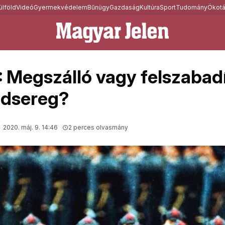
ülföld
Videó
Gyermekvédelem
Bűnügy
Gazdaság
Kultúra
Sport
Tudomány
Ökotá
 Megszálló vagy felszabadí
adsereg?
2020. máj. 9. 14:46
2 perces olvasmány