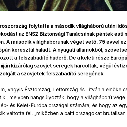
oszország folytatta a második világháború utáni idő
kodást az ENSZ Biztonsági Tanácsának péntek esti n
n. A második világháborúnak véget vető, 75 évvel eze
ópán keresztül haladt. A nyugati államokból, szövets
ott a felszabadító haderő. De a keleti része Európá
ján kizárólag szovjet seregek harcoltak, végül évtiz
zolgált a szovjetek felszabadító seregének.
lam, vagyis Észtország, Lettország és Litvánia elnöke 
 ki, melyben hangsúlyozták, hogy a világháború vége 
p- és Kelet-Európa országai számára, és hogy az egyik
k váltotta fel, „miközben a balti országokat brutálisan