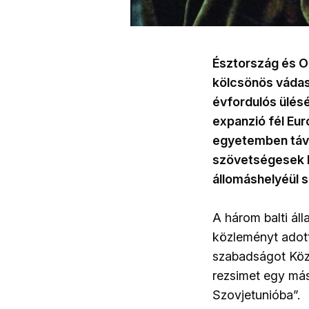
Észtország és Or
kölcsönös vádas
évfordulós ülésé
expanzió fél Eur
egyetemben távoz
szövetségesek hí
állomáshelyéül s
A három balti ál
közleményt adott
szabadságot Közé
rezsimet egy mási
Szovjetunióba”.