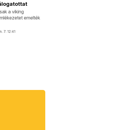
logatottat
sak a viking
emlékezetet emelték
n. 7. 12:41