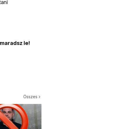
tani
 maradsz le!
Összes