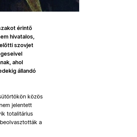
szakot érintő
em hivatalos,
lőtti szovjet
égeseivel
nak, ahol
edekig állandó
csütörtökön közös
nem jelentett
 totalitárius
 beolvasztották a