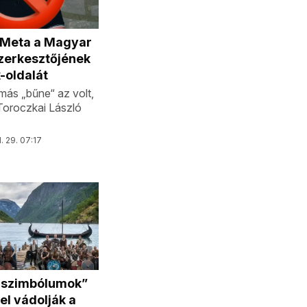
a Meta a Magyar
zerkesztőjének
-oldalát
ás „bűne“ az volt,
 Toroczkai László
l. 29. 07:17
 szimbólumok”
el vádolják a