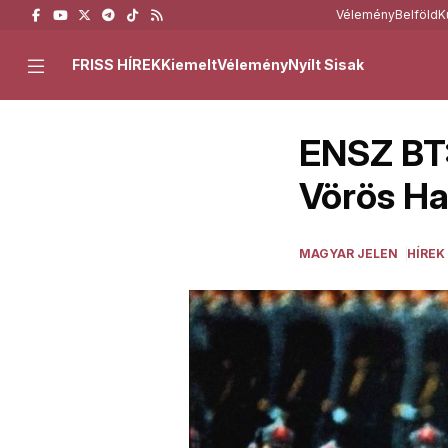
Vélemény
Belföld
K
FRISS HÍREK
Kiemelt
Vélemény
Nyílt Sisak
ENSZ BT:
Vörös H
MAGYAR JELEN
HÍREK