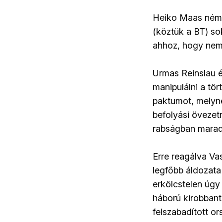
Heiko Maas német
(köztük a BT) so
ahhoz, hogy nem
Urmas Reinslau é
manipulálni a tö
paktumot, melyne
befolyási övezetr
rabságban marad
Erre reagálva Va
legfőbb áldozata
erkölcstelen úgy
háború kirobbantá
felszabadított o