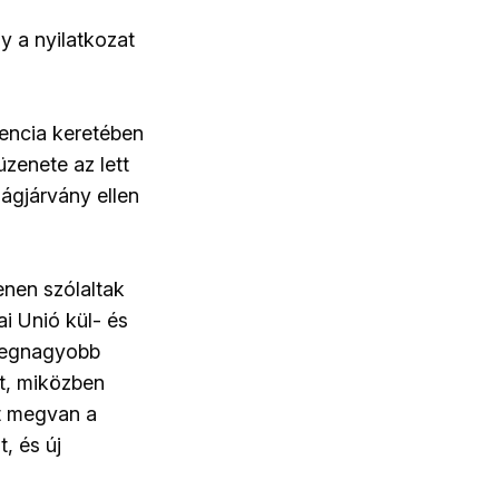
y a nyilatkozat
rencia keretében
zenete az lett
ágjárvány ellen
enen szólaltak
ai Unió kül- és
a legnagyobb
at, miközben
nt megvan a
, és új