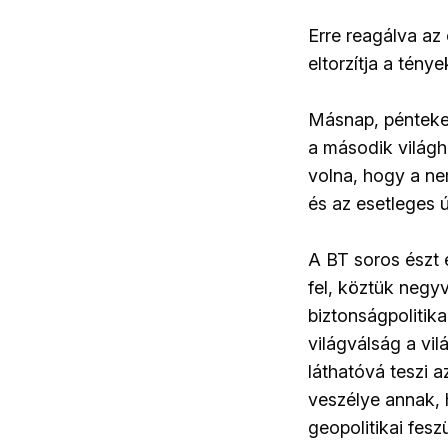
Erre reagálva az
eltorzítja a ténye
Másnap, pénteken
a második világh
volna, hogy a ne
és az esetleges ú
A BT soros észt 
fel, köztük negy
biztonságpolitika
világválság a vi
láthatóvá teszi a
veszélye annak, h
geopolitikai fesz