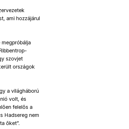
zervezetek
t, ami hozzájárul
e megpróbálja
-Ribbentrop-
gy szovjet
került országok
ogy a világháború
ió volt, és
lően felelős a
örös Hadsereg nem
ta őket”.