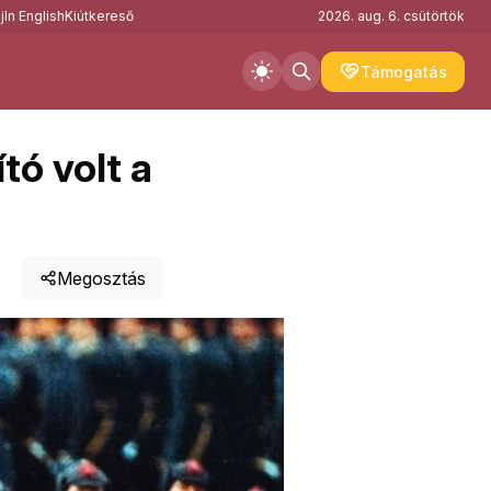
j
In English
Kiútkereső
2026. aug. 6. csütörtök
Támogatás
tó volt a
Megosztás