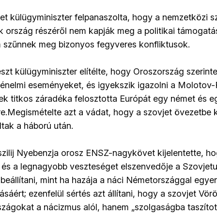
 külügyminiszter felpanaszolta, hogy a nemzetközi s
k ország részéről nem kapják meg a politikai támogatás
 szűnnek meg bizonyos fegyveres konfliktusok.
szt külügyminiszter elítélte, hogy Oroszország szerint
rténelmi eseményeket, és igyekszik igazolni a Molotov
k titkos záradéka felosztotta Európát egy német és e
e.
Megismételte azt a vádat, hogy a szovjet övezetbe 
tak a háború után.
szilij Nyebenzja orosz ENSZ-nagykövet kijelentette, h
 és a legnagyobb veszteséget elszenvedője a Szovjetun
 beállítani, mint ha hazája a náci Németországgal egyen
sáért; ezenfelül sértés azt állítani, hogy a szovjet V
rszágokat a nácizmus alól, hanem „szolgaságba taszítot