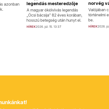
norvég vá
legendás mesteredzője
ás azonban
k.
Valójában c
A magyar ökölvívás legendás
történelmi 
„Öcsi bácsija” 82 éves korában,
be.
hosszú betegség után hunyt el.
HÍREK
2026. jú
HÍREK
2026. júl. 15. 13:37
unkánkat!