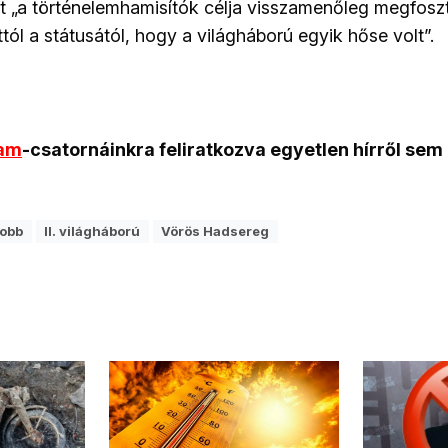
t „a történelemhamisítók célja visszamenőleg megfosz
ól a státusától, hogy a világháború egyik hőse volt”.
ram
-csatornáinkra feliratkozva egyetlen hírről sem
jobb
II. világháború
Vörös Hadsereg