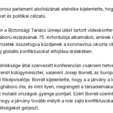
 orosz parlament alsóházának alelnöke kijelentette, hog
ket és politikai célzatú.
 a Biztonsági Tanács ünnepi ülést tartott videokonfe
áború lezárásának 75. évfordulója alkalmából, aminek ü
mzetek összefogva küzdjenek a koronavírus okozta vil
j globális konfliktusokat elfojtása érdekében.
elnöksége által szervezett konferencián csaknem hetv
venöt külügyminiszter, valamint Josep Borrel
l
, az Európ
i főképviselője. Borrell kijelentette, hogy a a járvány 
lágháború óta, és mint ilyen, megrengeti a társadalmak
z instabil országok gyenge pontjait. Ezért Borrell szeri
ogy a járvány tovább mélyíti a már zajló konfliktusokat
ültségeket gerjeszt.