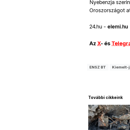
Nyebenzja szerin
Oroszországot att
24.hu -
elemi.hu
Az
X
- és
Teleg
ENSZ BT
Kiemelt-
További cikkeink