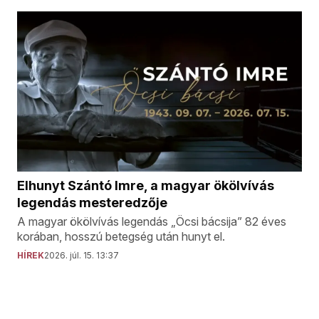
Elhunyt Szántó Imre, a magyar ökölvívás
legendás mesteredzője
A magyar ökölvívás legendás „Öcsi bácsija” 82 éves
korában, hosszú betegség után hunyt el.
HÍREK
2026. júl. 15. 13:37