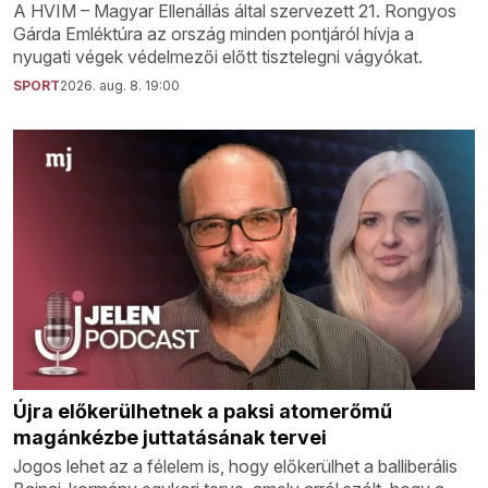
A HVIM – Magyar Ellenállás által szervezett 21. Rongyos
Gárda Emléktúra az ország minden pontjáról hívja a
nyugati végek védelmezői előtt tisztelegni vágyókat.
SPORT
2026. aug. 8. 19:00
Újra előkerülhetnek a paksi atomerőmű
magánkézbe juttatásának tervei
Jogos lehet az a félelem is, hogy előkerülhet a balliberális