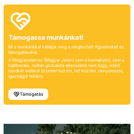
Támogassa munkánkat!
Mi a munkánkkal háláljuk meg a megtisztelő figyelmüket és
támogatásukat.
A Magyarjelen.hu (Magyar Jelen) sem a kormánytól, sem a
balliberális, nyíltan globalista ellenzéktől nem függ, ezért
mindkét oldalról őszintén tud írni, hírt közölni, oknyomozni,
igazságot feltárni.
Támogatás