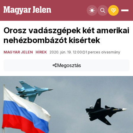
Orosz vadászgépek két amerikai
nehézbombázót kisértek
MAGYAR JELEN
HÍREK
2020. jún. 19. 12:00
1 perces olvasmány
Megosztás