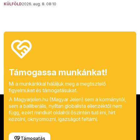
KÜLFÖLD
2026. aug. 8. 08:10
Támogassa munkánkat!
Mi a munkánkkal háláljuk meg a megtisztelő
figyelmüket és támogatásukat.
A Magyarjelen.hu (Magyar Jelen) sem a kormánytól,
sem a balliberális, nyíltan globalista ellenzéktől nem
függ, ezért mindkét oldalról őszintén tud írni, hírt
közölni, oknyomozni, igazságot feltárni.
Támogatás