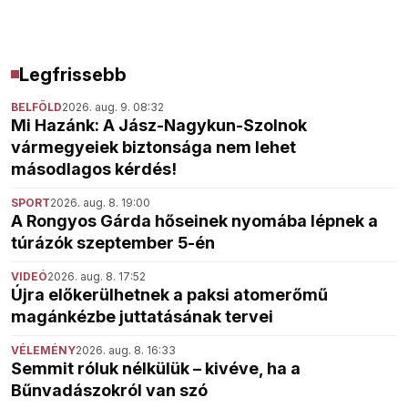
Legfrissebb
BELFÖLD
2026. aug. 9. 08:32
Mi Hazánk: A Jász-Nagykun-Szolnok
vármegyeiek biztonsága nem lehet
másodlagos kérdés!
SPORT
2026. aug. 8. 19:00
A Rongyos Gárda hőseinek nyomába lépnek a
túrázók szeptember 5-én
VIDEÓ
2026. aug. 8. 17:52
Újra előkerülhetnek a paksi atomerőmű
magánkézbe juttatásának tervei
VÉLEMÉNY
2026. aug. 8. 16:33
Semmit róluk nélkülük – kivéve, ha a
Bűnvadászokról van szó