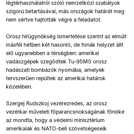
légtérhasználatról szóló nemzetközi szabályok
szigorú betartásával, más országok határát meg
nem sértve hajtották végre a feladatot.
Orosz hírügynökség ismertetése szerint az elmúlt
másfél hétben két hasonló, de fonák helyzet állt
elő ugyanebben a térségben: amerikai
vadászgépek szegődtek Tu-95MS orosz
hadászati bombázók nyomába, amelyek
tervszerűen repültek az amerikai határok
közelében.
Szergej Rudszkoj vezérezredes, az orosz
vezérkar műveleti főparancsnokságának főnöke
az mondta, hogy a védelmi minisztérium
amerikaiak és NATO-beli szövetségeseik