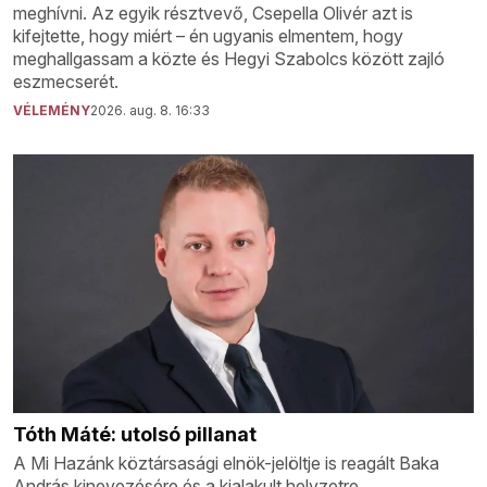
meghívni. Az egyik résztvevő, Csepella Olivér azt is
kifejtette, hogy miért – én ugyanis elmentem, hogy
meghallgassam a közte és Hegyi Szabolcs között zajló
eszmecserét.
VÉLEMÉNY
2026. aug. 8. 16:33
Tóth Máté: utolsó pillanat
A Mi Hazánk köztársasági elnök-jelöltje is reagált Baka
András kinevezésére és a kialakult helyzetre.