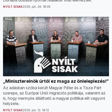
NYÍLT SISAK
2026. jún. 26. 18:05
„Miniszterelnök úrtól ez maga az önleleplezés!”
Az adásban szóba került Magyar Péter és a Tisza Párt
szerepe, az Európai Unió migrációs politikája, valamint az
is, hogy mennyire átlátható a magyar politikai elit vagyoni
helyzete.
NYÍLT SISAK
2026. jún. 12. 18:12