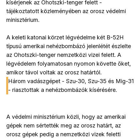
kísérjenek az Ohotszki-tenger felett -
tájékoztatott közleményében az orosz védelmi
minisztérium.
A keleti katonai körzet légvédelme két B-52H
típusú amerikai nehézbombázó jelenlétét észlelte
az Ohotszki-tenger nemzetközi vizei felett. A
légvédelem folyamatosan nyomon követte őket,
amikor távol voltak az orosz határtól.
Három vadászgépet - Szu-30, Szu-35 és Mig-31
- riasztottak a nehézbombázók kísérésére.
A védelmi minisztérium közli, hogy az amerikai
gépek nem sértették meg az orosz határt, az
orosz gépek pedig a nemzetközi vizek feletti