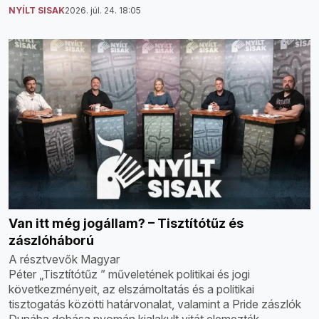
NYÍLT SISAK
2026. júl. 24. 18:05
Van itt még jogállam? – Tisztítótűz és
zászlóháború
A résztvevők Magyar
Péter „Tisztítótűz ” műveletének politikai és jogi
következményeit, az elszámoltatás és a politikai
tisztogatás közötti határvonalat, valamint a Pride zászlók
Dunába dobása nyomán kialakult vitát elemezték.