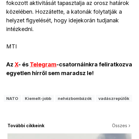
fokozott aktivitását tapasztalja az orosz határok
közelében. Hozzátette, a katonák folytatják a
helyzet figyelését, hogy idejekorán tudjanak
intézkedni.
MTI
Az
X
- és
Telegram
-csatornáinkra feliratkozva
egyetlen hírről sem maradsz le!
NATO
Kiemelt-jobb
nehézbombázók
vadászrepülők
További cikkeink
Összes