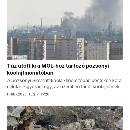
Tűz ütött ki a MOL-hoz tartozó pozsonyi
kőolajfinomítóban
A pozsonyi Slovnaft kőolaj-finomítóban pénteken kora
délután kigyulladt egy, az üzemben tárolt kőolajtermék.
HÍREK
2026. aug. 7. 16:20