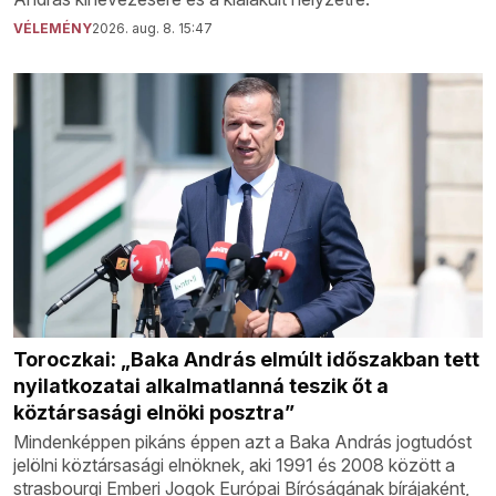
VÉLEMÉNY
2026. aug. 8. 15:47
Toroczkai: „Baka András elmúlt időszakban tett
nyilatkozatai alkalmatlanná teszik őt a
köztársasági elnöki posztra”
Mindenképpen pikáns éppen azt a Baka András jogtudóst
jelölni köztársasági elnöknek, aki 1991 és 2008 között a
strasbourgi Emberi Jogok Európai Bíróságának bírájaként,