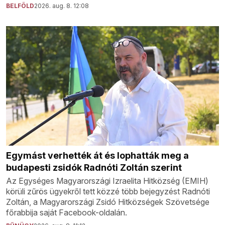
BELFÖLD
2026. aug. 8. 12:08
Egymást verhették át és lophatták meg a
budapesti zsidók Radnóti Zoltán szerint
Az Egységes Magyarországi Izraelita Hitközség (EMIH)
körüli zűrös ügyekről tett közzé több bejegyzést Radnóti
Zoltán, a Magyarországi Zsidó Hitközségek Szövetsége
főrabbija saját Facebook-oldalán.