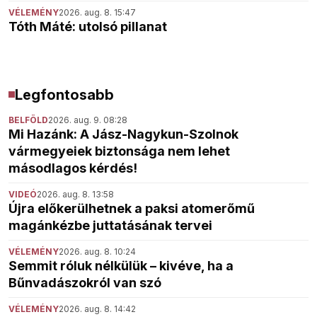
VÉLEMÉNY
2026. aug. 8. 15:47
Tóth Máté: utolsó pillanat
Legfontosabb
BELFÖLD
2026. aug. 9. 08:28
Mi Hazánk: A Jász-Nagykun-Szolnok
vármegyeiek biztonsága nem lehet
másodlagos kérdés!
VIDEÓ
2026. aug. 8. 13:58
Újra előkerülhetnek a paksi atomerőmű
magánkézbe juttatásának tervei
VÉLEMÉNY
2026. aug. 8. 10:24
Semmit róluk nélkülük – kivéve, ha a
Bűnvadászokról van szó
VÉLEMÉNY
2026. aug. 8. 14:42