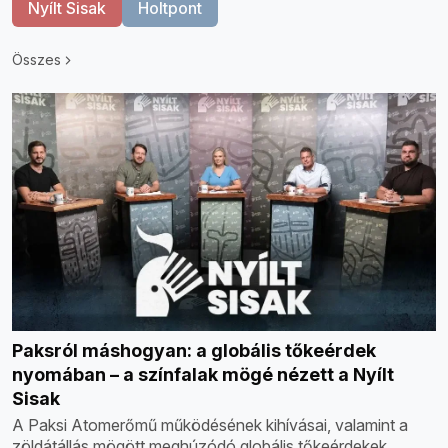
Nyílt Sisak
Holtpont
Összes
Paksról máshogyan: a globális tőkeérdek
nyomában – a színfalak mögé nézett a Nyílt
Sisak
A Paksi Atomerőmű működésének kihívásai, valamint a
zöldátállás mögött meghúzódó globális tőkeérdekek