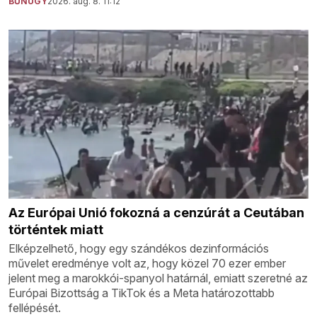
BŰNÜGY
2026. aug. 8. 11:12
Az Európai Unió fokozná a cenzúrát a Ceutában
történtek miatt
Elképzelhető, hogy egy szándékos dezinformációs
művelet eredménye volt az, hogy közel 70 ezer ember
jelent meg a marokkói-spanyol határnál, emiatt szeretné az
Európai Bizottság a TikTok és a Meta határozottabb
fellépését.