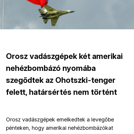
Orosz vadászgépek két amerikai
nehézbombázó nyomába
szegődtek az Ohotszki-tenger
felett, határsértés nem történt
Orosz vadászgépek emelkedtek a levegőbe
pénteken, hogy amerikai nehézbombázókat