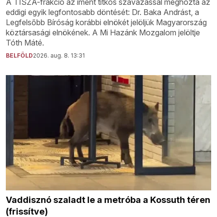
A TISZA-frakció az imént titkos szavazással meghozta az
eddigi egyik legfontosabb döntését: Dr. Baka Andrást, a
Legfelsőbb Bíróság korábbi elnökét jelöljük Magyarország
köztársasági elnökének. A Mi Hazánk Mozgalom jelöltje
Tóth Máté.
BELFÖLD
2026. aug. 8. 13:31
Vaddisznó szaladt le a metróba a Kossuth téren
(frissítve)