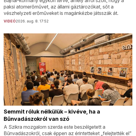
Bajnai-kormány egykori terve, amely arról szólt, hogy a
paksi atomerőművet, az állami gáztározókat, sőt a
vészhelyzeti erőműveket is magánkézbe játsszák át.
VIDEÓ
2026. aug. 8. 17:52
Semmit róluk nélkülük – kivéve, ha a
Bűnvadászokról van szó
A Szikra mozgalom szerda este beszélgetett a
Bűnvadászokról, csak éppen az érintetteket „felejtették el”