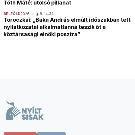
Tóth Máté: utolsó pillanat
BELFÖLD
2026. aug. 8. 14:34
Toroczkai: „Baka András elmúlt időszakban tett
nyilatkozatai alkalmatlanná teszik őt a
köztársasági elnöki posztra”