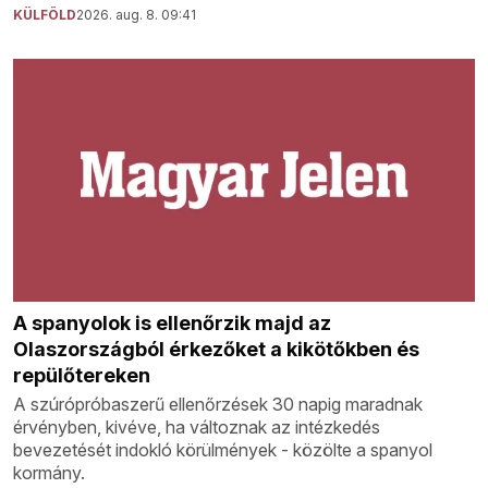
KÜLFÖLD
2026. aug. 8. 09:41
A spanyolok is ellenőrzik majd az
Olaszországból érkezőket a kikötőkben és
repülőtereken
A szúrópróbaszerű ellenőrzések 30 napig maradnak
érvényben, kivéve, ha változnak az intézkedés
bevezetését indokló körülmények - közölte a spanyol
kormány.