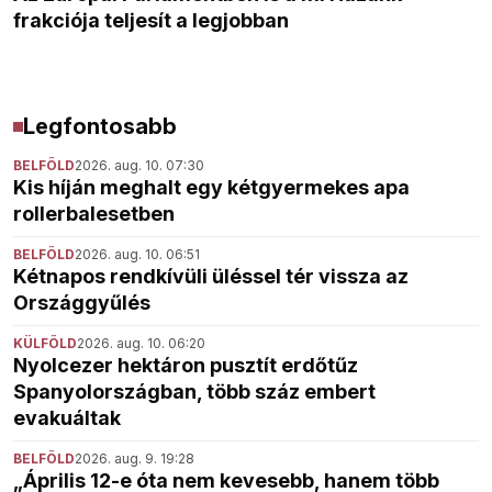
frakciója teljesít a legjobban
Legfontosabb
BELFÖLD
2026. aug. 10. 07:30
Kis híján meghalt egy kétgyermekes apa
rollerbalesetben
BELFÖLD
2026. aug. 10. 06:51
Kétnapos rendkívüli üléssel tér vissza az
Országgyűlés
KÜLFÖLD
2026. aug. 10. 06:20
Nyolcezer hektáron pusztít erdőtűz
Spanyolországban, több száz embert
evakuáltak
BELFÖLD
2026. aug. 9. 19:28
„Április 12-e óta nem kevesebb, hanem több