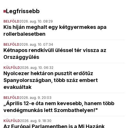
Legfrissebb
BELFÖLD
2026. aug. 10. 08:29
Kis híján meghalt egy kétgyermekes apa
rollerbalesetben
BELFÖLD
2026. aug. 10. 07:34
Kétnapos rendkívüli üléssel tér vissza az
Országgyűlés
KÜLFÖLD
2026. aug. 10. 06:32
Nyolcezer hektáron pusztít erdőtűz
Spanyolországban, több száz embert
evakuáltak
BELFÖLD
2026. aug. 9. 20:03
„Április 12-e óta nem kevesebb, hanem több
vendégmunkás lett Szombathelyen!"
KÜLFÖLD
2026. aug. 9. 18:30
Az Európai Parlamentben is a Mi Hazánk