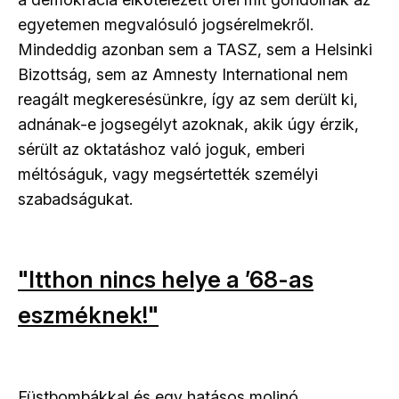
egyetemen megvalósuló jogsérelmekről.
Mindeddig azonban sem a TASZ, sem a Helsinki
Bizottság, sem az Amnesty International nem
reagált megkeresésünkre, így az sem derült ki,
adnának-e jogsegélyt azoknak, akik úgy érzik,
sérült az oktatáshoz való joguk, emberi
méltóságuk, vagy megsértették személyi
szabadságukat.
"Itthon nincs helye a ’68-as
eszméknek!"
Füstbombákkal és egy hatásos molinó