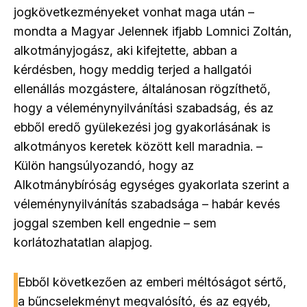
jogkövetkezményeket vonhat maga után –
mondta a Magyar Jelennek ifjabb Lomnici Zoltán,
alkotmányjogász, aki kifejtette, abban a
kérdésben, hogy meddig terjed a hallgatói
ellenállás mozgástere, általánosan rögzíthető,
hogy a véleménynyilvánítási szabadság, és az
ebből eredő gyülekezési jog gyakorlásának is
alkotmányos keretek között kell maradnia. –
Külön hangsúlyozandó, hogy az
Alkotmánybíróság egységes gyakorlata szerint a
véleménynyilvánítás szabadsága – habár kevés
joggal szemben kell engednie – sem
korlátozhatatlan alapjog.
Ebből következően az emberi méltóságot sértő,
a bűncselekményt megvalósító, és az egyéb,