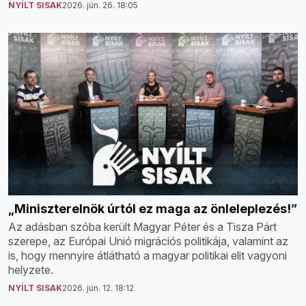
NYÍLT SISAK
2026. jún. 26. 18:05
„Miniszterelnök úrtól ez maga az önleleplezés!”
Az adásban szóba került Magyar Péter és a Tisza Párt
szerepe, az Európai Unió migrációs politikája, valamint az
is, hogy mennyire átlátható a magyar politikai elit vagyoni
helyzete.
NYÍLT SISAK
2026. jún. 12. 18:12