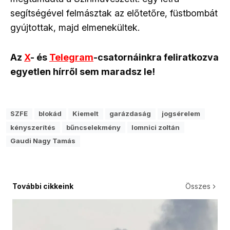
segítségével felmásztak az előtetőre, füstbombát
gyújtottak, majd elmenekültek.
Az
X
- és
Telegram
-csatornáinkra feliratkozva
egyetlen hírről sem maradsz le!
SZFE
blokád
Kiemelt
garázdaság
jogsérelem
kényszerítés
bűncselekmény
lomnici zoltán
Gaudi Nagy Tamás
További cikkeink
Összes