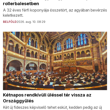
rollerbalesetben
A 32 éves férfi koponyája összetört, az agyában bevérzés
keletkezett.
BELFÖLD
2026. aug. 10. 08:29
Kétnapos rendkívüli üléssel tér vissza az
Országgyűlés
Két új fideszes képviselő tehet esküt, kedden pedig az új