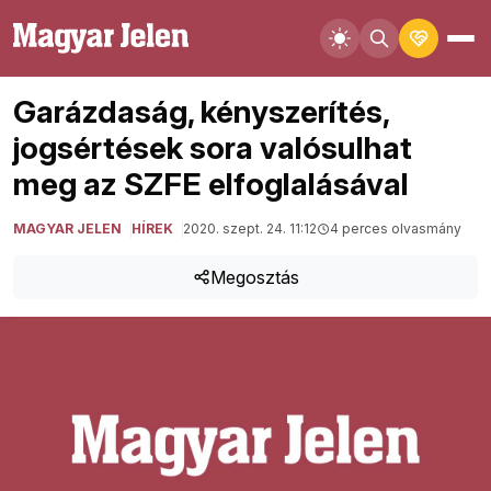
Garázdaság, kényszerítés,
jogsértések sora valósulhat
meg az SZFE elfoglalásával
MAGYAR JELEN
HÍREK
2020. szept. 24. 11:12
4 perces olvasmány
Megosztás