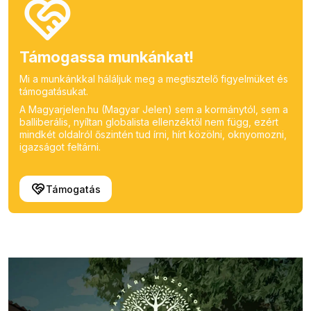
Támogassa munkánkat!
Mi a munkánkkal háláljuk meg a megtisztelő figyelmüket és
támogatásukat.
A Magyarjelen.hu (Magyar Jelen) sem a kormánytól, sem a
balliberális, nyíltan globalista ellenzéktől nem függ, ezért
mindkét oldalról őszintén tud írni, hírt közölni, oknyomozni,
igazságot feltárni.
Támogatás