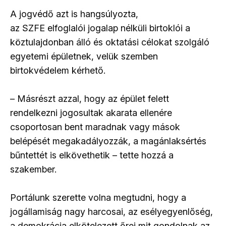
A jogvédő azt is hangsúlyozta,
az SZFE elfoglalói jogalap nélküli birtoklói a
köztulajdonban álló és oktatási célokat szolgáló
egyetemi épületnek, velük szemben
birtokvédelem kérhető.
– Másrészt azzal, hogy az épület felett
rendelkezni jogosultak akarata ellenére
csoportosan bent maradnak vagy mások
belépését megakadályozzák, a magánlaksértés
bűntettét is elkövethetik – tette hozzá a
szakember.
Portálunk szerette volna megtudni, hogy a
jogállamiság nagy harcosai, az esélyegyenlőség,
a demokrácia elkötelezett őrei mit gondolnak az