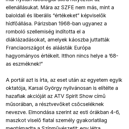
ellenállásukat. Mára az SZFE nem más, mint a
baloldali és liberális “értékeket” képviselők
hídfőállása. Párizsban 1968-ban ugyanez a
romboló szellemiség indította el a
diáklázadásokat, amelyek káoszba juttatták
Franciaországot és aláásták Európa
hagyományos értékeit. Itthon nincs helye a ’68-
as eszméknek!”
A portál azt is írta, az eset után az egyetem egyik
oktatója, Karsai György nyilvánosan is elítélte a
hazafiak akcióját az ATV Spirit Show című
műsorában, a résztvevőket csőcseléknek
nevezve. Elmondása szerint az esti órákban 4-6,
maszkot viselő fiatal személy gyakorlatilag
megtámadta a Színművészetit: egy létra