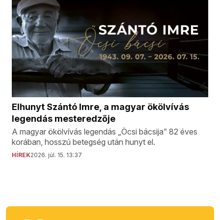
Elhunyt Szántó Imre, a magyar ökölvívás
legendás mesteredzője
A magyar ökölvívás legendás „Öcsi bácsija” 82 éves
korában, hosszú betegség után hunyt el.
HÍREK
2026. júl. 15. 13:37