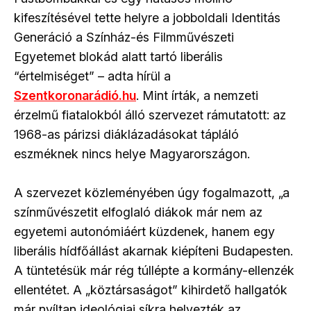
kifeszítésével tette helyre a jobboldali Identitás
Generáció a Színház-és Filmművészeti
Egyetemet blokád alatt tartó liberális
“értelmiséget” – adta hírül a
Szentkoronarádió.hu
. Mint írták, a nemzeti
érzelmű fiatalokból álló szervezet rámutatott: az
1968-as párizsi diáklázadásokat tápláló
eszméknek nincs helye Magyarországon.
A szervezet közleményében úgy fogalmazott, „a
színművészetit elfoglaló diákok már nem az
egyetemi autonómiáért küzdenek, hanem egy
liberális hídfőállást akarnak kiépíteni Budapesten.
A tüntetésük már rég túllépte a kormány-ellenzék
ellentétet. A „köztársaságot” kihirdető hallgatók
már nyíltan ideológiai síkra helyezték az