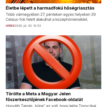
Életbe lépett a harmadfokú hőségriasztás
Több vármegyében 27, pénteken egyes helyeken 29
Celsius-fok felett alakulhat a középhőmérséklet.
HÍREK
2026. júl. 30. 10:33
Törölte a Meta a Magyar Jelen
főszerkesztőjének Facebook-oldalát
Horváth Tamás „bűne“ az volt, hogy leírta Toroczkai