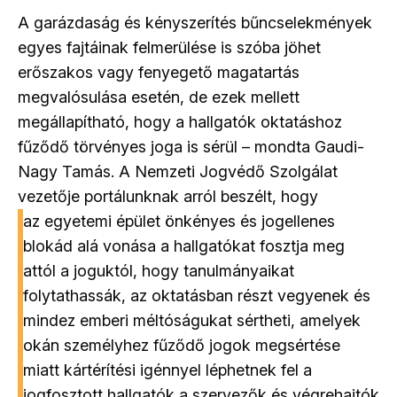
A garázdaság és kényszerítés bűncselekmények
egyes fajtáinak felmerülése is szóba jöhet
erőszakos vagy fenyegető magatartás
megvalósulása esetén, de ezek mellett
megállapítható, hogy a hallgatók oktatáshoz
fűződő törvényes joga is sérül – mondta Gaudi-
Nagy Tamás. A Nemzeti Jogvédő Szolgálat
vezetője portálunknak arról beszélt, hogy
az egyetemi épület önkényes és jogellenes
blokád alá vonása a hallgatókat fosztja meg
attól a joguktól, hogy tanulmányaikat
folytathassák, az oktatásban részt vegyenek és
mindez emberi méltóságukat sértheti, amelyek
okán személyhez fűződő jogok megsértése
miatt kártérítési igénnyel léphetnek fel a
jogfosztott hallgatók a szervezők és végrehajtók