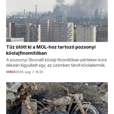
Tűz ütött ki a MOL-hoz tartozó pozsonyi
kőolajfinomítóban
A pozsonyi Slovnaft kőolaj-finomítóban pénteken kora
délután kigyulladt egy, az üzemben tárolt kőolajtermék.
HÍREK
2026. aug. 7. 16:20