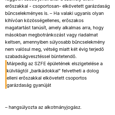
erőszakkal - csoportosan- elkövetett garázdaság
bűncselekményes is. – Ha valaki ugyanis olyan
kihívóan közösségellenes, erőszakos
magatartást tanúsít, amely alkalmas arra, hogy
másokban megbotránkozást vagy riadalmat
keltsen, amennyiben súlyosabb bűncselekmény
nem valósul meg, vétség miatt két évig terjedő
szabadságvesztéssel büntetendő.
Márpedig az SZFE épületének elszigetelése a
külvilágtól „barikádokkal” felvetheti a dolog
elleni erőszakkal elkövetett csoportos
garázdaság gyanúját
– hangsúlyozta az alkotmányjogász.