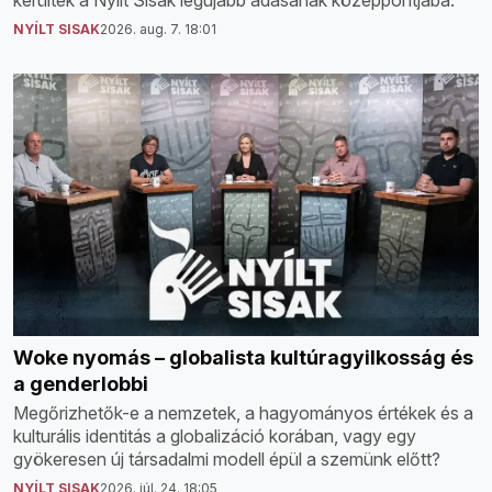
kerültek a Nyílt Sisak legújabb adásának középpontjába.
NYÍLT SISAK
2026. aug. 7. 18:01
Woke nyomás – globalista kultúragyilkosság és
a genderlobbi
Megőrizhetők-e a nemzetek, a hagyományos értékek és a
kulturális identitás a globalizáció korában, vagy egy
gyökeresen új társadalmi modell épül a szemünk előtt?
NYÍLT SISAK
2026. júl. 24. 18:05