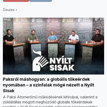
Összes
Paksról máshogyan: a globális tőkeérdek
nyomában – a színfalak mögé nézett a Nyílt
Sisak
A Paksi Atomerőmű működésének kihívásai, valamint a
zöldátállás mögött meghúzódó globális tőkeérdekek