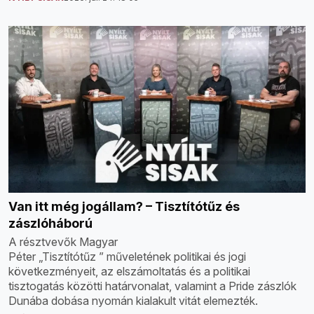
Van itt még jogállam? – Tisztítótűz és
zászlóháború
A résztvevők Magyar
Péter „Tisztítótűz ” műveletének politikai és jogi
következményeit, az elszámoltatás és a politikai
tisztogatás közötti határvonalat, valamint a Pride zászlók
Dunába dobása nyomán kialakult vitát elemezték.