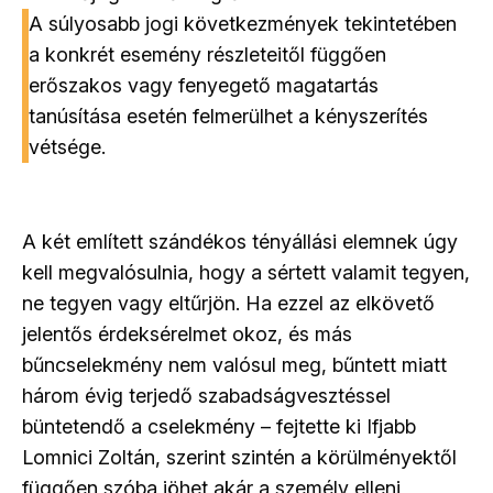
A súlyosabb jogi következmények tekintetében
a konkrét esemény részleteitől függően
erőszakos vagy fenyegető magatartás
tanúsítása esetén felmerülhet a kényszerítés
vétsége.
A két említett szándékos tényállási elemnek úgy
kell megvalósulnia, hogy a sértett valamit tegyen,
ne tegyen vagy eltűrjön. Ha ezzel az elkövető
jelentős érdeksérelmet okoz, és más
bűncselekmény nem valósul meg, bűntett miatt
három évig terjedő szabadságvesztéssel
büntetendő a cselekmény – fejtette ki Ifjabb
Lomnici Zoltán, szerint szintén a körülményektől
függően szóba jöhet akár a személy elleni