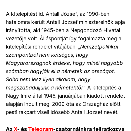
A kitelepítést id. Antall József, az 1990-ben
hatalomra került Antall József miniszterelnök apja
irányította, aki 1945-ben a Népgondozó Hivatal
vezetője volt. Álláspontját így fogalmazta meg a
kitelepítési rendelet vitájában: „
Nemzetpolitikai
szempontból nem kétséges, hogy
Magyarországnak érdeke, hogy minél nagyobb
számban hagyják el a németek az országot.
Soha nem lesz ilyen alkalom, hogy
megszabaduljunk a németektől
.” A kitelepítés a
Nagy Imre által 1946. januárjában kiadott rendelet
alapján indult meg. 2009 óta az Országház előtti
pesti rakpart viseli idősebb Antall József nevét.
Az
X
- és
Telegram
-csatornáinkra feliratkozva