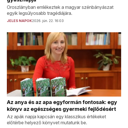
Oroszlányban emlékeztek a magyar szénbányászat
egyik legsúlyosabb tragédiájára.
JELES NAPOK
2026. jún. 22. 16:03
Az anya és az apa egyformán fontosak: egy
könyv az egészséges gyermeki fejlődésért
Az apák napja kapcsán egy klasszikus értékeket
előtérbe helyező könyvet mutatunk be.