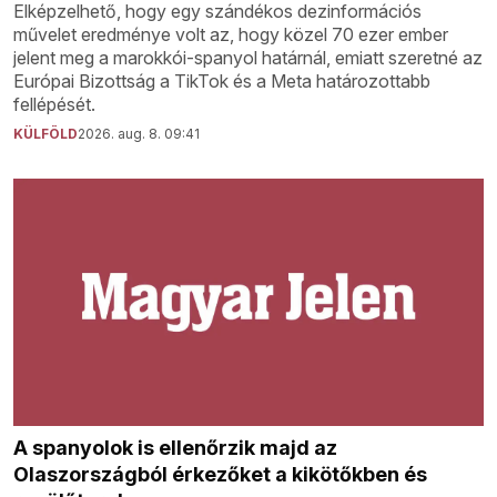
Elképzelhető, hogy egy szándékos dezinformációs
művelet eredménye volt az, hogy közel 70 ezer ember
jelent meg a marokkói-spanyol határnál, emiatt szeretné az
Európai Bizottság a TikTok és a Meta határozottabb
fellépését.
KÜLFÖLD
2026. aug. 8. 09:41
A spanyolok is ellenőrzik majd az
Olaszországból érkezőket a kikötőkben és