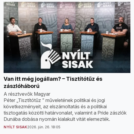
Van itt még jogállam? – Tisztítótűz és
zászlóháború
A résztvevők Magyar
Péter „Tisztítótűz ” műveletének politikai és jogi
következményeit, az elszámoltatás és a politikai
tisztogatás közötti határvonalat, valamint a Pride zászlók
Dunába dobása nyomán kialakult vitát elemezték.
NYÍLT SISAK
2026. jún. 26. 18:05