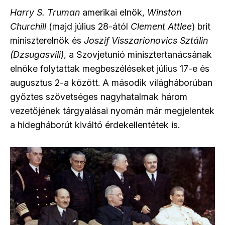
Harry S. Truman
amerikai elnök,
Winston
Churchill
(majd július 28-ától
Clement Attlee
) brit
miniszterelnök és
Joszif Visszarionovics Sztálin
(Dzsugasvili)
, a Szovjetunió minisztertanácsának
elnöke folytattak megbeszéléseket július 17-e és
augusztus 2-a között. A második világháborúban
győztes szövetséges nagyhatalmak három
vezetőjének tárgyalásai nyomán már megjelentek
a hidegháborút kiváltó érdekellentétek is.