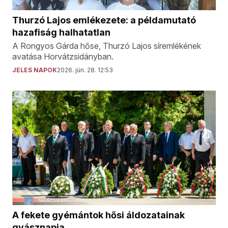
Thurzó Lajos emlékezete: a példamutató
hazafiság halhatatlan
A Rongyos Gárda hőse, Thurzó Lajos síremlékének
avatása Horvátzsidányban.
JELES NAPOK
2026. jún. 28. 12:53
A fekete gyémántok hősi áldozatainak
gyásznapja