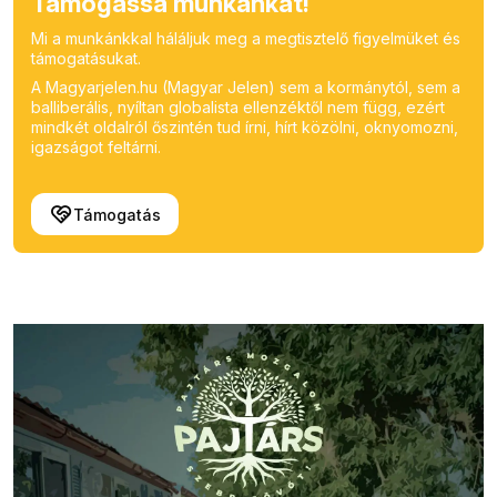
Támogassa munkánkat!
Mi a munkánkkal háláljuk meg a megtisztelő figyelmüket és
támogatásukat.
A Magyarjelen.hu (Magyar Jelen) sem a kormánytól, sem a
balliberális, nyíltan globalista ellenzéktől nem függ, ezért
mindkét oldalról őszintén tud írni, hírt közölni, oknyomozni,
igazságot feltárni.
Támogatás