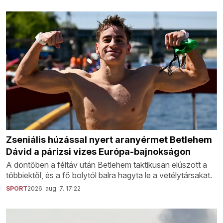
Zseniális húzással nyert aranyérmet Betlehem
Dávid a párizsi vizes Európa-bajnokságon
A döntőben a féltáv után Betlehem taktikusan elúszott a
többiektől, és a fő bolytól balra hagyta le a vetélytársakat.
SPORT
2026. aug. 7. 17:22