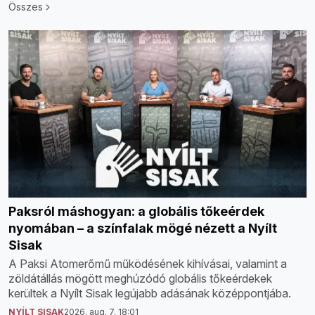
Összes
Paksról máshogyan: a globális tőkeérdek
nyomában – a színfalak mögé nézett a Nyílt
Sisak
A Paksi Atomerőmű működésének kihívásai, valamint a
zöldátállás mögött meghúzódó globális tőkeérdekek
kerültek a Nyílt Sisak legújabb adásának középpontjába.
NYÍLT SISAK
2026. aug. 7. 18:01