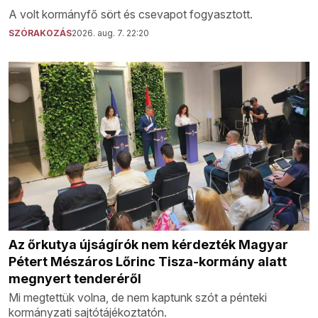
A volt kormányfő sört és csevapot fogyasztott.
SZÓRAKOZÁS
2026. aug. 7. 22:20
Az őrkutya újságírók nem kérdezték Magyar
Pétert Mészáros Lőrinc Tisza-kormány alatt
megnyert tenderéről
Mi megtettük volna, de nem kaptunk szót a pénteki
kormányzati sajtótájékoztatón.