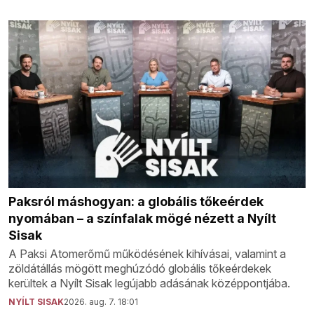
Paksról máshogyan: a globális tőkeérdek
nyomában – a színfalak mögé nézett a Nyílt
Sisak
A Paksi Atomerőmű működésének kihívásai, valamint a
zöldátállás mögött meghúzódó globális tőkeérdekek
kerültek a Nyílt Sisak legújabb adásának középpontjába.
NYÍLT SISAK
2026. aug. 7. 18:01