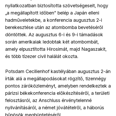
nyilatkozatban biztosította szövetségeseit, hogy
„a megállapított időben” belép a Japán elleni
hadműveletekbe, a konferencia augusztus 2-i
berekesztése után az atombomba bevetéséről
döntöttek. Az augusztus 6-i és 9-i támadások
során amerikaiak ledobtak két atombombát,
amely elpusztította Hirosimát, majd Nagaszakit,
és több tízezer civil halálát okozta.
Potsdam Cecilienhof kastélyában augusztus 2-án
írták alá a megállapodásokat rögzítő, tizennégy
pontos záróközleményt, amelyben rendelkeztek a
párizsi békekonferencia előkészítéséről, a területi
felosztásról, az Anschluss érvénytelenné
nyilvánításáról, a német jóvátételről, a háborús
bűnösök megbüntetéséről.