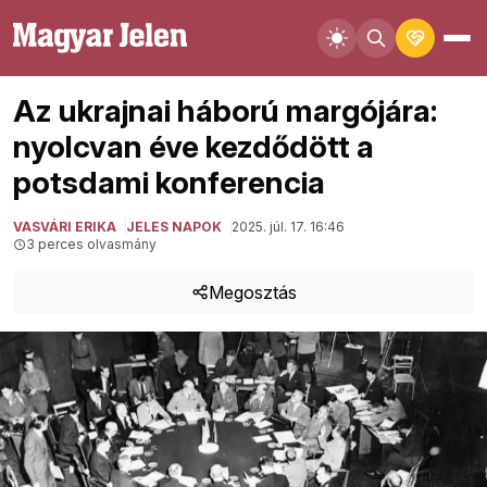
Az ukrajnai háború margójára:
nyolcvan éve kezdődött a
potsdami konferencia
VASVÁRI ERIKA
JELES NAPOK
2025. júl. 17. 16:46
3 perces olvasmány
Megosztás