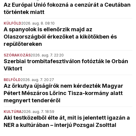
Az Európai Unió fokozná a cenzúrát a Ceutában
történtek miatt
KÜLFÖLD
2026. aug. 8. 08:10
A spanyolok is ellenőrzik majd az
Olaszországból érkezőket a kikötőkben és
repülőtereken
SZÓRAKOZÁS
2026. aug. 7. 22:20
Szerbiai trombitafesztiválon fotózták le Orbán
Viktort
BELFÖLD
2026. aug. 7. 20:27
Az őrkutya újságírók nem kérdezték Magyar
Pétert Mészáros Lőrinc Tisza-kormány alatt
megnyert tenderéről
KULTÚRA
2026. aug. 7. 18:59
Aki testközelből élte át, mit is jelentett igazán a
NER a kultúrában – interjú Pozsgai Zsolttal