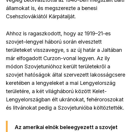
államokat is, és megszerezte a benesi
Csehszlovákiától Kárpátalját.
Ahhoz is ragaszkodott, hogy az 1919
–
21-es
szovjet
–
lengyel háború során elvesztett
területeket visszavegye, s az új határ a Jaltában
már elfogadott Curzon-vonal legyen. Az ily
módon Szovjetunióhoz került területekről a
szovjet hatóságok által szervezett lakosságcsere
keretében a lengyeleket a mai Lengyelország
területére, a két világháború között Kelet-
Lengyelországban élt ukránokat, fehéroroszokat
és litvánokat pedig a Szovjetunióba költöztették.
Az amerikai elnök beleegyezett a szovjet