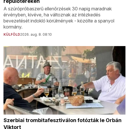
repülőtereken
A szúrópróbaszerű ellenőrzések 30 napig maradnak
érvényben, kivéve, ha változnak az intézkedés
bevezetését indokló körülmények - közölte a spanyol
kormány.
KÜLFÖLD
2026. aug. 8. 08:10
Szerbiai trombitafesztiválon fotózták le Orbán
Viktort