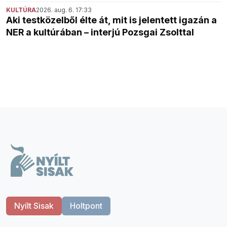
KULTÚRA
2026. aug. 6. 17:33
Aki testközelből élte át, mit is jelentett igazán a
NER a kultúrában – interjú Pozsgai Zsolttal
Nyílt Sisak
Holtpont