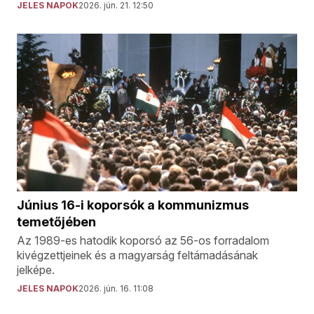
JELES NAPOK
2026. jún. 21. 12:50
Június 16-i koporsók a kommunizmus
temetőjében
Az 1989-es hatodik koporsó az 56-os forradalom
kivégzettjeinek és a magyarság feltámadásának
jelképe.
JELES NAPOK
2026. jún. 16. 11:08