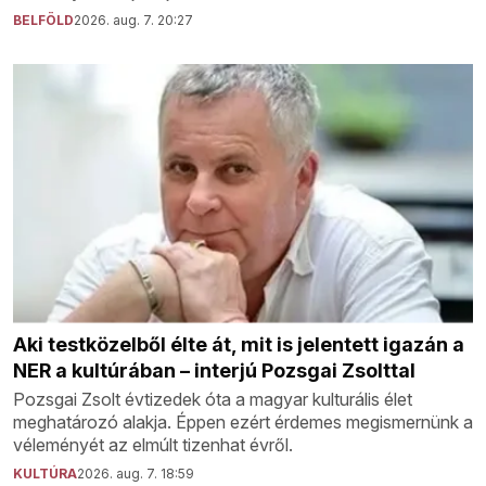
BELFÖLD
2026. aug. 7. 20:27
Aki testközelből élte át, mit is jelentett igazán a
NER a kultúrában – interjú Pozsgai Zsolttal
Pozsgai Zsolt évtizedek óta a magyar kulturális élet
meghatározó alakja. Éppen ezért érdemes megismernünk a
véleményét az elmúlt tizenhat évről.
KULTÚRA
2026. aug. 7. 18:59