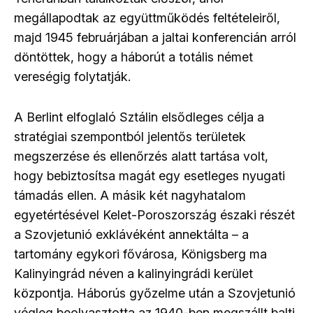
megállapodtak az együttműködés feltételeiről,
majd 1945 februárjában a jaltai konferencián arról
döntöttek, hogy a háborút a totális német
vereségig folytatják.
A Berlint elfoglaló Sztálin elsődleges célja a
stratégiai szempontból jelentős területek
megszerzése és ellenőrzés alatt tartása volt,
hogy bebiztosítsa magát egy esetleges nyugati
támadás ellen. A másik két nagyhatalom
egyetértésével Kelet-Poroszország északi részét
a Szovjetunió exklávéként annektálta – a
tartomány egykori fővárosa, Königsberg ma
Kalinyingrád néven a kalinyingrádi kerület
központja. Háborús győzelme után a Szovjetunió
végleg beolvasztotta az 1940-ben megszállt balti