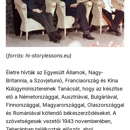
(
forrás: hi-storylessons.eu)
Életre hívták az Egyesült Államok, Nagy-
Britannia, a Szovjetunió, Franciaország és Kína
Külügyminisztereinek Tanácsát, hogy az készítse
elő a Németországgal, Ausztriával, Bulgáriával,
Finnországgal, Magyarországgal, Olaszországgal
és Romániával kötendő békeszerződéseket. A
szövetségesek vezetői 1943 novemberében,
Teheránban találkoztak először, ahol