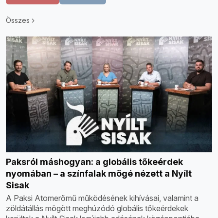
Összes
Paksról máshogyan: a globális tőkeérdek
nyomában – a színfalak mögé nézett a Nyílt
Sisak
A Paksi Atomerőmű működésének kihívásai, valamint a
zöldátállás mögött meghúzódó globális tőkeérdekek