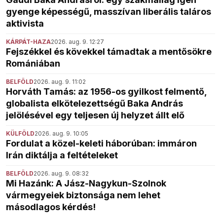
gyenge képességű, masszívan liberális taláros
aktivista
KÁRPÁT-HAZA
2026. aug. 9. 12:27
Fejszékkel és kövekkel támadtak a mentősökre
Romániában
BELFÖLD
2026. aug. 9. 11:02
Horváth Tamás: az 1956-os gyilkost felmentő,
globalista elkötelezettségű Baka András
jelölésével egy teljesen új helyzet állt elő
KÜLFÖLD
2026. aug. 9. 10:05
Fordulat a közel-keleti háborúban: immáron
Irán diktálja a feltételeket
BELFÖLD
2026. aug. 9. 08:32
Mi Hazánk: A Jász-Nagykun-Szolnok
vármegyeiek biztonsága nem lehet
másodlagos kérdés!