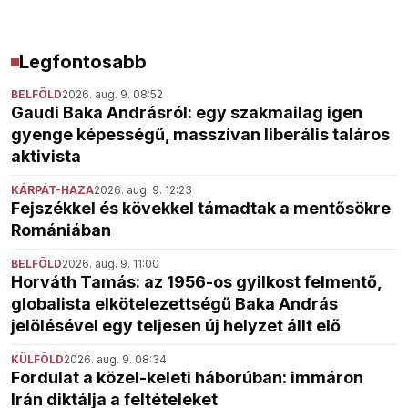
Legfontosabb
BELFÖLD
2026. aug. 9. 08:52
Gaudi Baka Andrásról: egy szakmailag igen
gyenge képességű, masszívan liberális taláros
aktivista
KÁRPÁT-HAZA
2026. aug. 9. 12:23
Fejszékkel és kövekkel támadtak a mentősökre
Romániában
BELFÖLD
2026. aug. 9. 11:00
Horváth Tamás: az 1956-os gyilkost felmentő,
globalista elkötelezettségű Baka András
jelölésével egy teljesen új helyzet állt elő
KÜLFÖLD
2026. aug. 9. 08:34
Fordulat a közel-keleti háborúban: immáron
Irán diktálja a feltételeket