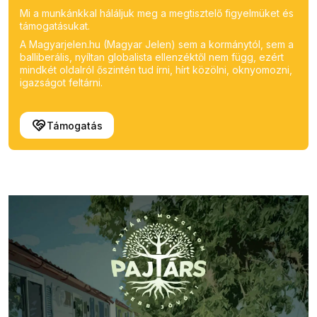
Mi a munkánkkal háláljuk meg a megtisztelő figyelmüket és
támogatásukat.
A Magyarjelen.hu (Magyar Jelen) sem a kormánytól, sem a
balliberális, nyíltan globalista ellenzéktől nem függ, ezért
mindkét oldalról őszintén tud írni, hírt közölni, oknyomozni,
igazságot feltárni.
Támogatás