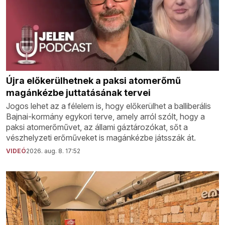
Újra előkerülhetnek a paksi atomerőmű
magánkézbe juttatásának tervei
Jogos lehet az a félelem is, hogy előkerülhet a balliberális
Bajnai-kormány egykori terve, amely arról szólt, hogy a
paksi atomerőművet, az állami gáztározókat, sőt a
vészhelyzeti erőműveket is magánkézbe játsszák át.
VIDEÓ
2026. aug. 8. 17:52