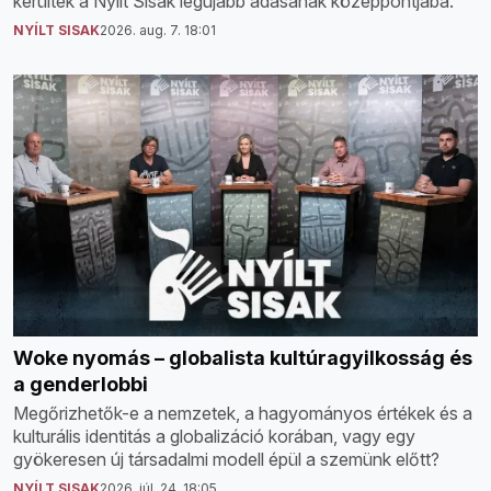
kerültek a Nyílt Sisak legújabb adásának középpontjába.
NYÍLT SISAK
2026. aug. 7. 18:01
Woke nyomás – globalista kultúragyilkosság és
a genderlobbi
Megőrizhetők-e a nemzetek, a hagyományos értékek és a
kulturális identitás a globalizáció korában, vagy egy
gyökeresen új társadalmi modell épül a szemünk előtt?
NYÍLT SISAK
2026. júl. 24. 18:05