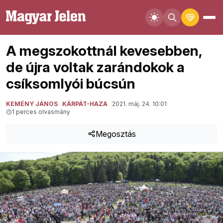
A megszokottnál kevesebben,
de újra voltak zarándokok a
csíksomlyói búcsún
KEMÉNY JÁNOS
KÁRPÁT-HAZA
2021. máj. 24. 10:01
1 perces olvasmány
Megosztás