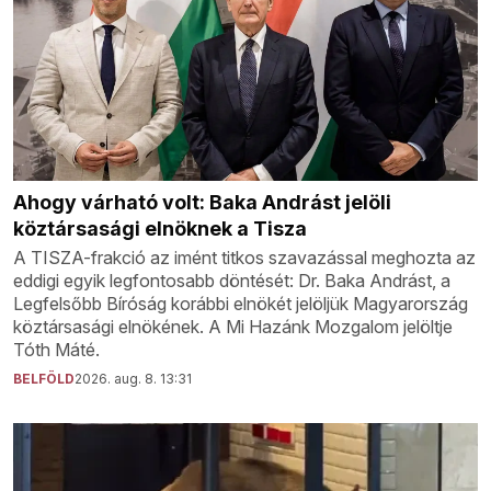
Ahogy várható volt: Baka Andrást jelöli
köztársasági elnöknek a Tisza
A TISZA-frakció az imént titkos szavazással meghozta az
eddigi egyik legfontosabb döntését: Dr. Baka Andrást, a
Legfelsőbb Bíróság korábbi elnökét jelöljük Magyarország
köztársasági elnökének. A Mi Hazánk Mozgalom jelöltje
Tóth Máté.
BELFÖLD
2026. aug. 8. 13:31