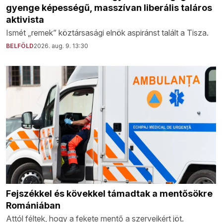
gyenge képességű, masszívan liberális taláros
aktivista
Ismét „remek” köztársasági elnök aspiránst talált a Tisza.
BELFÖLD
2026. aug. 9. 13:30
Fejszékkel és kövekkel támadtak a mentősökre
Romániában
Attól féltek, hogy a fekete mentő a szerveikért jöt.