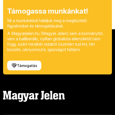
Támogassa munkánkat!
Mi a munkánkkal háláljuk meg a megtisztelő
figyelmüket és támogatásukat.
A Magyarjelen.hu (Magyar Jelen) sem a kormánytól,
sem a balliberális, nyíltan globalista ellenzéktől nem
függ, ezért mindkét oldalról őszintén tud írni, hírt
közölni, oknyomozni, igazságot feltárni.
Támogatás