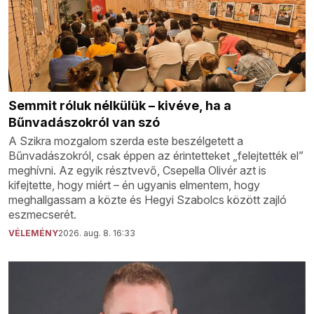
Semmit róluk nélkülük – kivéve, ha a
Bűnvadászokról van szó
A Szikra mozgalom szerda este beszélgetett a
Bűnvadászokról, csak éppen az érintetteket „felejtették el”
meghívni. Az egyik résztvevő, Csepella Olivér azt is
kifejtette, hogy miért – én ugyanis elmentem, hogy
meghallgassam a közte és Hegyi Szabolcs között zajló
eszmecserét.
VÉLEMÉNY
2026. aug. 8. 16:33