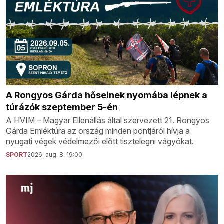
A Rongyos Gárda hőseinek nyomába lépnek a
túrázók szeptember 5-én
A HVIM – Magyar Ellenállás által szervezett 21. Rongyos
Gárda Emléktúra az ország minden pontjáról hívja a
nyugati végek védelmezői előtt tisztelegni vágyókat.
SPORT
2026. aug. 8. 19:00