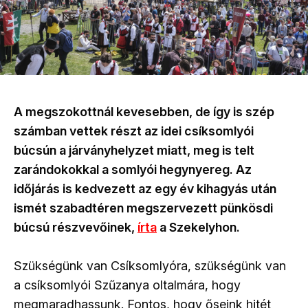
A megszokottnál kevesebben, de így is szép
számban vettek részt az idei csíksomlyói
búcsún a járványhelyzet miatt, meg is telt
zarándokokkal a somlyói hegynyereg. Az
időjárás is kedvezett az egy év kihagyás után
ismét szabadtéren megszervezett pünkösdi
búcsú részvevőinek,
írta
a Szekelyhon.
Szükségünk van Csíksomlyóra, szükségünk van
a csíksomlyói Szűzanya oltalmára, hogy
megmaradhassunk. Fontos, hogy őseink hitét