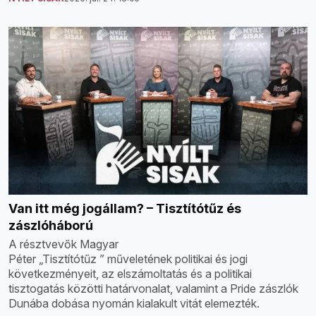
Van itt még jogállam? – Tisztítótűz és
zászlóháború
A résztvevők Magyar
Péter „Tisztítótűz ” műveletének politikai és jogi
következményeit, az elszámoltatás és a politikai
tisztogatás közötti határvonalat, valamint a Pride zászlók
Dunába dobása nyomán kialakult vitát elemezték.