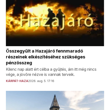
Összegyűlt a Hazajáró fennmaradó
részeinek elkészítéséhez szükséges
pénzösszeg
Kilenc nap alatt ért célba a gyűjtés, ám itt még nincs
vége, a jövőre nézve is vannak terveik.
KÁRPÁT-HAZA
2026. aug. 5. 17:16