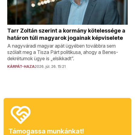
Tarr Zoltán szerint a kormány kötelessége a
határon túli magyarok jogainak képviselete
A nagyváradi magyar apát ügyében továbbra sem
szólalt meg a Tisza Párt politikusa, ahogy a Benes-
dekrétumok ügye is „elsikkadt”.
KÁRPÁT-HAZA
2026. júl. 26. 15:21
Támogassa munkánkat!