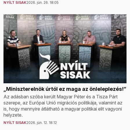
NYÍLT SISAK
2026. jún. 26. 18:05
„Miniszterelnök úrtól ez maga az önleleplezés!”
Az adásban szóba került Magyar Péter és a Tisza Párt
szerepe, az Európai Unió migrációs politikája, valamint az
is, hogy mennyire átlátható a magyar politikai elit vagyoni
helyzete.
NYÍLT SISAK
2026. jún. 12. 18:12