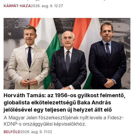
KÁRPÁT-HAZA
2026. aug. 9. 12:27
Horváth Tamás: az 1956-os gyilkost felmentő,
globalista elkötelezettségű Baka András
jelölésével egy teljesen új helyzet állt elő
A Magyar Jelen főszerkesztőjének nyílt levele a Fidesz-
KDNP-s országgyűlési képviselőkhöz.
BELFÖLD
2026. aug. 9. 11:02