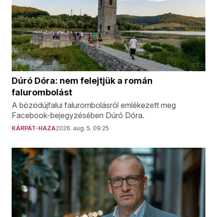
Dúró Dóra: nem felejtjük a román
falurombolást
A bözödújfalui falurombolásról emlékezett meg
Facebook-bejegyzésében Dúró Dóra.
KÁRPÁT-HAZA
2026. aug. 5. 09:25