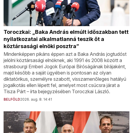
Toroczkai: „Baka András elmúlt időszakban tett
nyilatkozatai alkalmatlanná teszik őt a
köztársasági elnöki posztra”
Mindenképpen pikáns éppen azt a Baka András jogtudóst
jelölni köztársasági elnöknek, aki 1991 és 2008 között a
strasbourgi Emberi Jogok Európai Bíróságának bírájaként,
majd később a saját ügyében is pontosan az olyan
diktatórikus, személyre szabott, visszamenőleges hatályú
jogalkotás ellen lépett fel, amelyet most csúcsra járat a
Tisza Párt – írta bejegyzésében Toroczkai László.
BELFÖLD
2026. aug. 8. 14:41