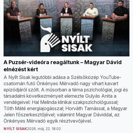
A Puzsér-videóra reagáltunk – Magyar Dávid
elnézést kért
A Nyílt Sisak legutóbbi adása a Szélsőközép YouTube-
csatornán futó Önkényes Mérvadó nagy vihart kavart
epizódjáról szólt. A műsorban a téma pszichológiai, jogi és
társadalmi következményeit elemezte Gulyás Anita a
vendégeivel: Hal Melinda klinikai szakpszichológussal;
Tóth Máté energiajogásszal; Horváth Tamással, a Magyar
Jelen főszerkesztőjével; valamint Magyar Dáviddal, az
Önkényes Mérvadó egyik résztvevőjével.
NYÍLT SISAK
2026. máj. 22. 18:02