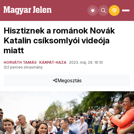
Hisztiznek a románok Novák
Katalin csíksomlyói videója
miatt
HORVÁTH TAMÁS
KÁRPÁT-HAZA
2023. máj. 29. 16:10
2 perces olvasmány
Megosztás