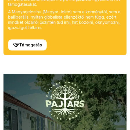
támogatásukat.
A Magyarjelen.hu (Magyar Jelen) sem a kormánytól, sem a
balliberális, nyíltan globalista ellenzéktől nem függ, ezért
mindkét oldalról őszintén tud írni, hírt közölni, oknyomozni,
igazságot feltárni.
Támogatás