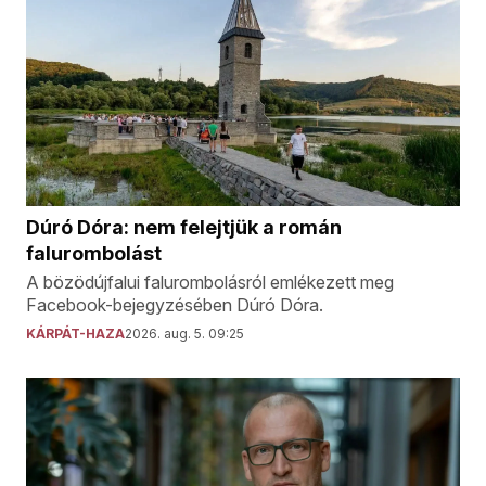
Dúró Dóra: nem felejtjük a román
falurombolást
A bözödújfalui falurombolásról emlékezett meg
Facebook-bejegyzésében Dúró Dóra.
KÁRPÁT-HAZA
2026. aug. 5. 09:25