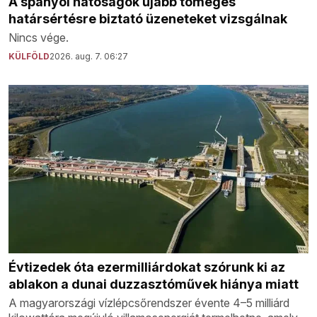
A spanyol hatóságok újabb tömeges
határsértésre biztató üzeneteket vizsgálnak
Nincs vége.
KÜLFÖLD
2026. aug. 7. 06:27
Évtizedek óta ezermilliárdokat szórunk ki az
ablakon a dunai duzzasztóművek hiánya miatt
A magyarországi vízlépcsőrendszer évente 4–5 milliárd