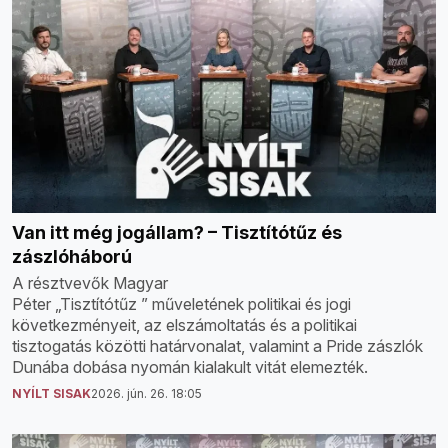
Van itt még jogállam? – Tisztítótűz és
zászlóháború
A résztvevők Magyar
Péter „Tisztítótűz ” műveletének politikai és jogi
következményeit, az elszámoltatás és a politikai
tisztogatás közötti határvonalat, valamint a Pride zászlók
Dunába dobása nyomán kialakult vitát elemezték.
NYÍLT SISAK
2026. jún. 26. 18:05