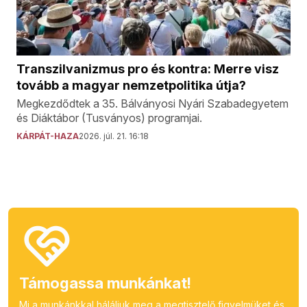
Transzilvanizmus pro és kontra: Merre visz
tovább a magyar nemzetpolitika útja?
Megkezdődtek a 35. Bálványosi Nyári Szabadegyetem
és Diáktábor (Tusványos) programjai.
KÁRPÁT-HAZA
2026. júl. 21. 16:18
Támogassa munkánkat!
Mi a munkánkkal háláljuk meg a megtisztelő figyelmüket és