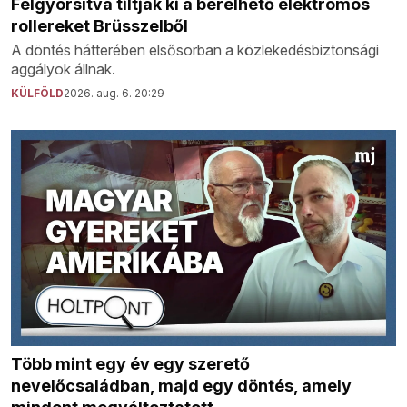
Felgyorsítva tiltják ki a bérelhető elektromos
rollereket Brüsszelből
A döntés hátterében elsősorban a közlekedésbiztonsági
aggályok állnak.
KÜLFÖLD
2026. aug. 6. 20:29
Több mint egy év egy szerető
nevelőcsaládban, majd egy döntés, amely