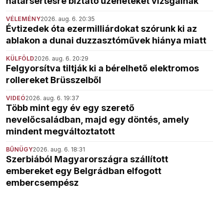
határsértésre biztató üzeneteket vizsgálnak
VÉLEMÉNY
2026. aug. 6. 20:35
Évtizedek óta ezermilliárdokat szórunk ki az
ablakon a dunai duzzasztóművek hiánya miatt
KÜLFÖLD
2026. aug. 6. 20:29
Felgyorsítva tiltják ki a bérelhető elektromos
rollereket Brüsszelből
VIDEÓ
2026. aug. 6. 19:37
Több mint egy év egy szerető
nevelőcsaládban, majd egy döntés, amely
mindent megváltoztatott
BŰNÜGY
2026. aug. 6. 18:31
Szerbiából Magyarországra szállított
embereket egy Belgrádban elfogott
embercsempész