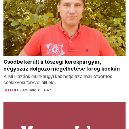
Csődbe került a tószegi kerékpárgyár,
négyszáz dolgozó megélhetése forog kockán
A Mi Hazánk munkaügyi kabinetje azonnali ötpontos
cselekvési tervvel állt elő.
BELFÖLD
2026. aug. 6. 14:47