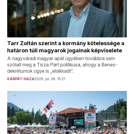
Tarr Zoltán szerint a kormány kötelessége a
határon túli magyarok jogainak képviselete
A nagyváradi magyar apát ügyében továbbra sem
szólalt meg a Tisza Párt politikusa, ahogy a Benes-
dekrétumok ügye is „elsikkadt”.
KÁRPÁT-HAZA
2026. júl. 26. 15:21