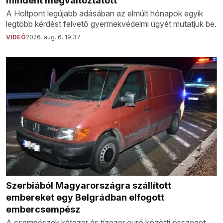
mindent megváltoztatott
A Holtpont legújabb adásában az elmúlt hónapok egyik
legtöbb kérdést felvető gyermekvédelmi ügyét mutatjuk be.
VIDEÓ
2026. aug. 6. 19:37
Szerbiából Magyarországra szállított
embereket egy Belgrádban elfogott
embercsempész
A csempészek kétezer és tízezer euró közötti összeget