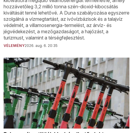
kilowattóra megújuló villamosenergiát termelhetne, amely
hozzávetőleg 3,2 millió tonna szén-dioxid-kibocsátás
kiváltását tenné lehetővé. A Duna szabályozása egyszerre
szolgálná a vízmegtartást, az ivóvízbázisok és a talajvíz
védelmét, a villamosenergia-termelést, az árvíz- és
jégvédekezést, a mezőgazdaságot, a hajózást, a
turizmust, valamint a térségfejlesztést.
VÉLEMÉNY
2026. aug. 6. 20:35