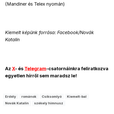
(Mandiner és Telex nyomán)
Kiemelt képünk forrása: Facebook/Novák
Katalin
Az
X
- és
Telegram
-csatornáinkra feliratkozva
egyetlen hírről sem maradsz le!
Erdély
románok
Csíksomlyó
Kiemelt-bal
Novák Katalin
székely himnusz