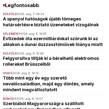
Legfontosabb
KÜLFÖLD
2026. aug. 7. 06:24
A spanyol hatóságok újabb tömeges
határsértésre biztató üzeneteket vizsgálnak
VÉLEMÉNY
2026. aug. 6. 16:55
Évtizedek óta ezermilliárdokat szórunk ki az
ablakon a dunai duzzasztóművek hiánya miatt
KÜLFÖLD
2026. aug. 6. 15:38
Felgyorsítva tiltják ki a bérelhető elektromos
rollereket Brüsszelből
VIDEÓ
2026. aug. 6. 19:14
Több mint egy év egy szerető
nevelőcsaládban, majd egy döntés, amely
mindent megváltoztatott
BŰNÜGY
2026. aug. 6. 14:07
Szerbiából Magyarországra szállított