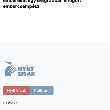
embereket egy Belgrádban elfogott
embercsempész
Nyílt Sisak
Holtpont
Összes