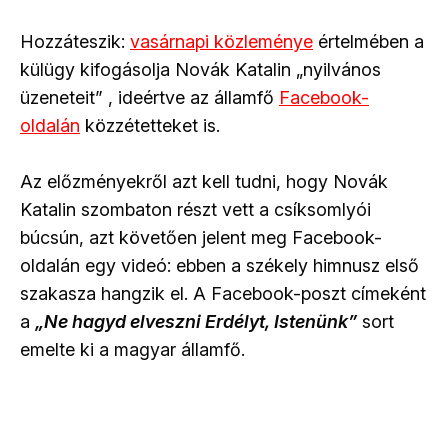
Hozzáteszik:
vasárnapi közleménye
értelmében a
külügy kifogásolja Novák Katalin „nyilvános
üzeneteit” , ideértve az államfő
Facebook-
oldalán
közzétetteket is.
Az előzményekről azt kell tudni, hogy Novák
Katalin szombaton részt vett a csíksomlyói
búcsún, azt követően jelent meg Facebook-
oldalán egy videó: ebben a székely himnusz első
szakasza hangzik el. A Facebook-poszt címeként
a
„Ne hagyd elveszni Erdélyt, Istenünk”
sort
emelte ki a magyar államfő.