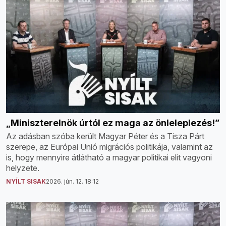
„Miniszterelnök úrtól ez maga az önleleplezés!”
Az adásban szóba került Magyar Péter és a Tisza Párt
szerepe, az Európai Unió migrációs politikája, valamint az
is, hogy mennyire átlátható a magyar politikai elit vagyoni
helyzete.
NYÍLT SISAK
2026. jún. 12. 18:12