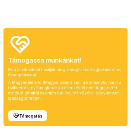
Támogassa munkánkat!
Mi a munkánkkal háláljuk meg a megtisztelő figyelmüket és
támogatásukat.
A Magyarjelen.hu (Magyar Jelen) sem a kormánytól, sem a
balliberális, nyíltan globalista ellenzéktől nem függ, ezért
mindkét oldalról őszintén tud írni, hírt közölni, oknyomozni,
igazságot feltárni.
Támogatás