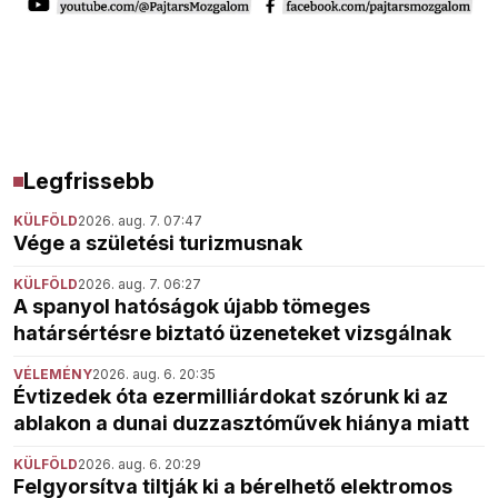
Legfrissebb
KÜLFÖLD
2026. aug. 7. 07:47
Vége a születési turizmusnak
KÜLFÖLD
2026. aug. 7. 06:27
A spanyol hatóságok újabb tömeges
határsértésre biztató üzeneteket vizsgálnak
VÉLEMÉNY
2026. aug. 6. 20:35
Évtizedek óta ezermilliárdokat szórunk ki az
ablakon a dunai duzzasztóművek hiánya miatt
KÜLFÖLD
2026. aug. 6. 20:29
Felgyorsítva tiltják ki a bérelhető elektromos