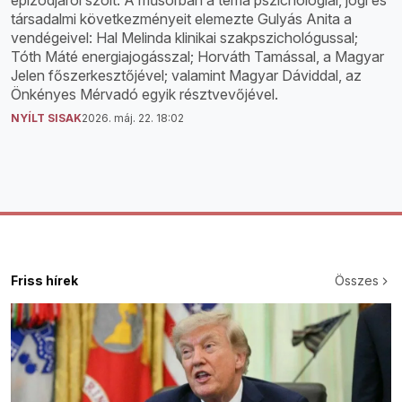
társadalmi következményeit elemezte Gulyás Anita a
vendégeivel: Hal Melinda klinikai szakpszichológussal;
Tóth Máté energiajogásszal; Horváth Tamással, a Magyar
Jelen főszerkesztőjével; valamint Magyar Dáviddal, az
Önkényes Mérvadó egyik résztvevőjével.
NYÍLT SISAK
2026. máj. 22. 18:02
Friss hírek
Összes