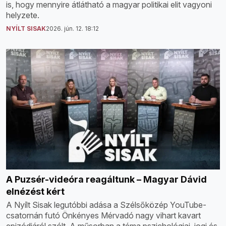
is, hogy mennyire átlátható a magyar politikai elit vagyoni
helyzete.
NYÍLT SISAK
2026. jún. 12. 18:12
A Puzsér-videóra reagáltunk – Magyar Dávid
elnézést kért
A Nyílt Sisak legutóbbi adása a Szélsőközép YouTube-
csatornán futó Önkényes Mérvadó nagy vihart kavart
epizódjáról szólt. A műsorban a téma pszichológiai, jogi és