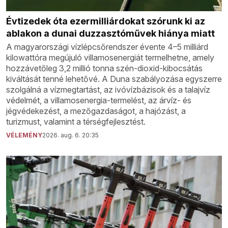
Évtizedek óta ezermilliárdokat szórunk ki az
ablakon a dunai duzzasztóművek hiánya miatt
A magyarországi vízlépcsőrendszer évente 4–5 milliárd
kilowattóra megújuló villamosenergiát termelhetne, amely
hozzávetőleg 3,2 millió tonna szén-dioxid-kibocsátás
kiváltását tenné lehetővé. A Duna szabályozása egyszerre
szolgálná a vízmegtartást, az ivóvízbázisok és a talajvíz
védelmét, a villamosenergia-termelést, az árvíz- és
jégvédekezést, a mezőgazdaságot, a hajózást, a
turizmust, valamint a térségfejlesztést.
VÉLEMÉNY
2026. aug. 6. 20:35