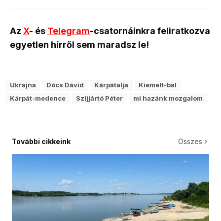
Az
X
- és
Telegram
-csatornáinkra feliratkozva
egyetlen hírről sem maradsz le!
Ukrajna
Dócs Dávid
Kárpátalja
Kiemelt-bal
Kárpát-medence
Szíjjártó Péter
mi hazánk mozgalom
További cikkeink
Összes