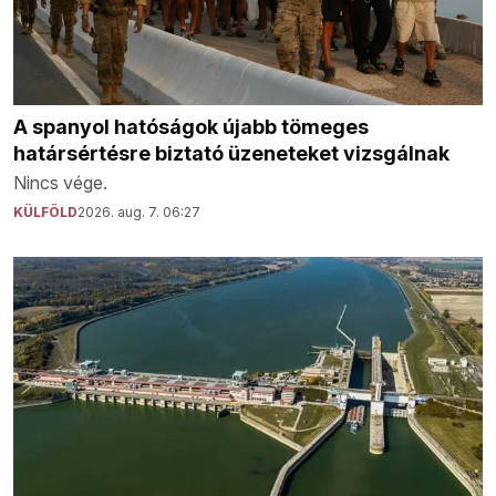
A spanyol hatóságok újabb tömeges
határsértésre biztató üzeneteket vizsgálnak
Nincs vége.
KÜLFÖLD
2026. aug. 7. 06:27