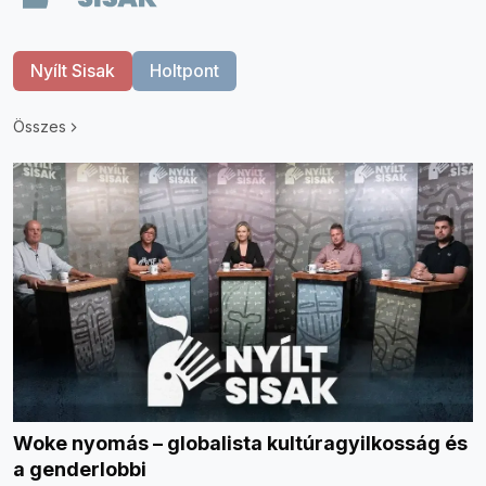
Nyílt Sisak
Holtpont
Összes
Woke nyomás – globalista kultúragyilkosság és
a genderlobbi