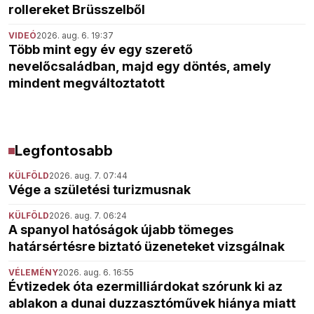
rollereket Brüsszelből
VIDEÓ
2026. aug. 6. 19:37
Több mint egy év egy szerető
nevelőcsaládban, majd egy döntés, amely
mindent megváltoztatott
Legfontosabb
KÜLFÖLD
2026. aug. 7. 07:44
Vége a születési turizmusnak
KÜLFÖLD
2026. aug. 7. 06:24
A spanyol hatóságok újabb tömeges
határsértésre biztató üzeneteket vizsgálnak
VÉLEMÉNY
2026. aug. 6. 16:55
Évtizedek óta ezermilliárdokat szórunk ki az
ablakon a dunai duzzasztóművek hiánya miatt