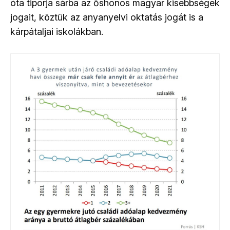
óta tiporja sárba az őshonos magyar kisebbségek
jogait, köztük az anyanyelvi oktatás jogát is a
kárpátaljai iskolákban.