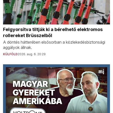
Felgyorsítva tiltják ki a bérelhető elektromos
rollereket Brüsszelből
A döntés hátterében elsősorban a közlekedésbiztonsági
aggályok állnak.
KÜLFÖLD
2026. aug. 6. 20:29