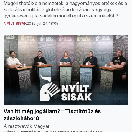
Megőrizhetők-e a nemzetek, a hagyományos értékek és a
kulturális identitás a globalizáció korában, vagy egy
gyökeresen új társadalmi modell épül a szemünk előtt?
NYÍLT SISAK
2026. júl. 24. 18:05
Van itt még jogállam? – Tisztítótűz és
zászlóháború
A résztvevők Magyar