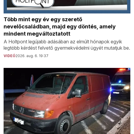
Több mint egy év egy szerető
nevelőcsaládban, majd egy döntés, amely
mindent megváltoztatott
A Holtpont legújabb adásában az elmúlt hónapok egyik
legtöbb kérdést felvető gyermekvédelmi ügyét mutatjuk be.
VIDEÓ
2026. aug. 6. 19:37