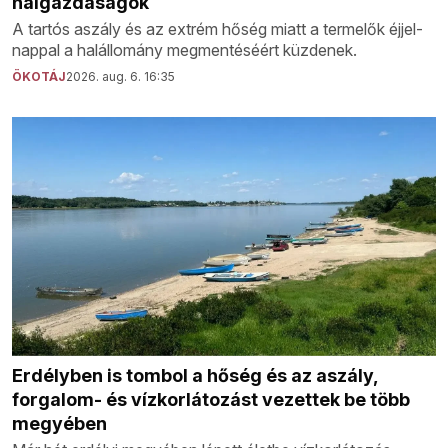
halgazdaságok
A tartós aszály és az extrém hőség miatt a termelők éjjel-
nappal a halállomány megmentéséért küzdenek.
ÖKOTÁJ
2026. aug. 6. 16:35
Erdélyben is tombol a hőség és az aszály,
forgalom- és vízkorlátozást vezettek be több
megyében