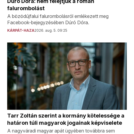
Dúró Dóra: nem felejtjük a román
falurombolást
A bözödújfalui falurombolásról emlékezett meg
Facebook-bejegyzésében Dúró Dóra.
KÁRPÁT-HAZA
2026. aug. 5. 09:25
Tarr Zoltán szerint a kormány kötelessége a
határon túli magyarok jogainak képviselete
A nagyváradi magyar apát ügyében továbbra sem