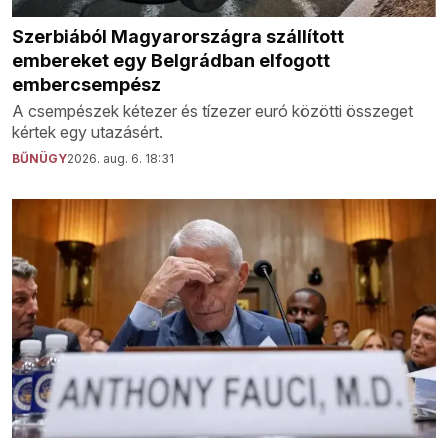
Szerbiából Magyarországra szállított
embereket egy Belgrádban elfogott
embercsempész
A csempészek kétezer és tízezer euró közötti összeget
kértek egy utazásért.
BŰNÜGY
2026. aug. 6. 18:31