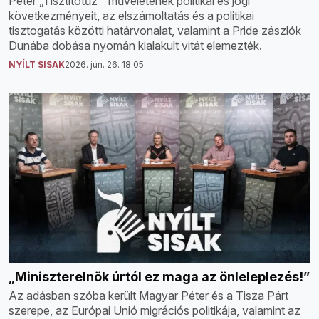
Péter „Tisztítótűz ” műveletének politikai és jogi
következményeit, az elszámoltatás és a politikai
tisztogatás közötti határvonalat, valamint a Pride zászlók
Dunába dobása nyomán kialakult vitát elemezték.
NYÍLT SISAK
2026. jún. 26. 18:05
„Miniszterelnök úrtól ez maga az önleleplezés!”
Az adásban szóba került Magyar Péter és a Tisza Párt
szerepe, az Európai Unió migrációs politikája, valamint az