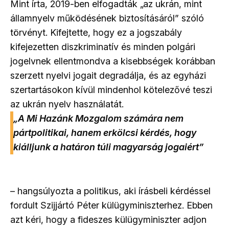
Mint írta, 2019-ben elfogadták „az ukrán, mint
államnyelv működésének biztosításáról” szóló
törvényt. Kifejtette, hogy ez a jogszabály
kifejezetten diszkriminatív és minden polgári
jogelvnek ellentmondva a kisebbségek korábban
szerzett nyelvi jogait degradálja, és az egyházi
szertartásokon kívül mindenhol kötelezővé teszi
az ukrán nyelv használatát.
„A Mi Hazánk Mozgalom számára nem
pártpolitikai, hanem erkölcsi kérdés, hogy
kiálljunk a határon túli magyarság jogaiért”
– hangsúlyozta a politikus, aki írásbeli kérdéssel
fordult Szijjártó Péter külügyminiszterhez. Ebben
azt kéri, hogy a fideszes külügyminiszter adjon