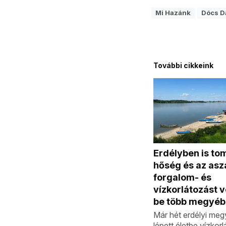
Mi Hazánk
Dócs D
További cikkeink
Erdélyben is to
hőség és az aszá
forgalom- és
vízkorlátozást 
be több megyé
Már hét erdélyi me
lépett életbe vízkor