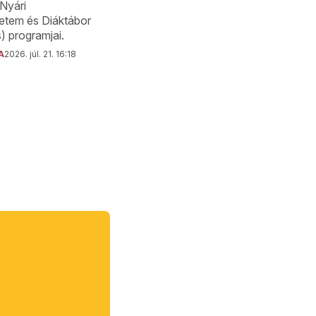
Nyári
tem és Diáktábor
 programjai.
A
2026. júl. 21. 16:18