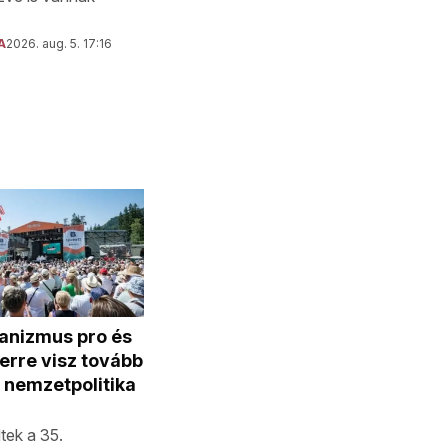
A
2026. aug. 5. 17:16
anizmus pro és
erre visz tovább
 nemzetpolitika
ek a 35.