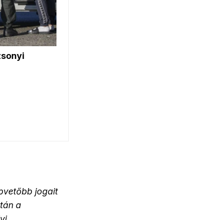
vetőbb jogait
tán a
yi