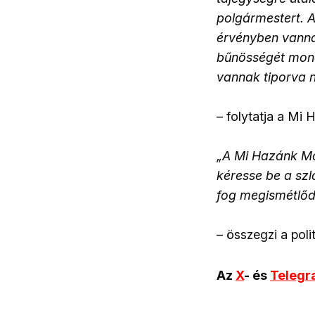
polgármestert. A
érvényben vanna
bűnösségét mondj
vannak tiporva 
– folytatja a Mi
„A Mi Hazánk Moz
kéresse be a szl
fog megismétlődn
– összegzi a polit
Az
X
- és
Teleg