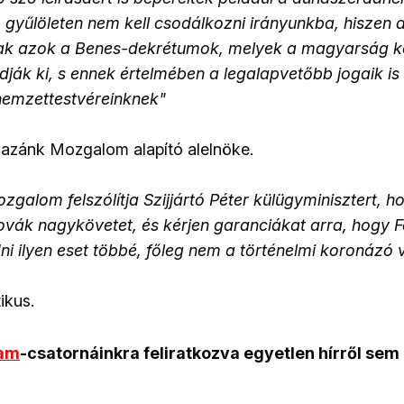
 gyűlöleten nem kell csodálkozni irányunkba, hiszen 
k azok a Benes-dekrétumok, melyek a magyarság ko
ák ki, s ennek értelmében a legalapvetőbb jogaik is
nemzettestvéreinknek"
 Hazánk Mozgalom alapító alelnöke.
galom felszólítja Szijjártó Péter külügyminisztert, 
ovák nagykövetet, és kérjen garanciákat arra, hogy 
i ilyen eset többé, főleg nem a történelmi koronázó
ikus.
ram
-csatornáinkra feliratkozva egyetlen hírről sem