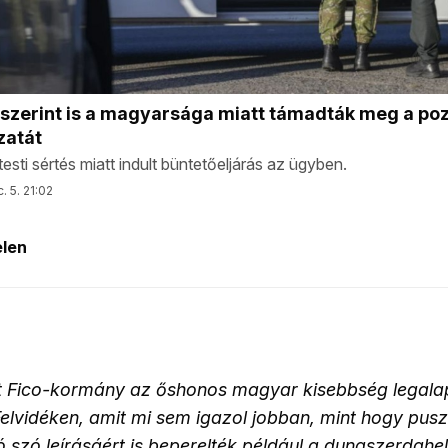
 Fico-kormány az őshonos magyar kisebbség legalap
elvidéken, amit mi sem igazol jobban, mint hogy pusz
ó szó leírásáért is beperelték például a dunaszerdahel