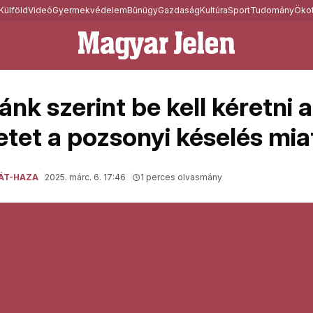
Külföld
Videó
Gyermekvédelem
Bűnügy
Gazdaság
Kultúra
Sport
Tudomány
Ökot
nk szerint be kell kéretni 
tet a pozsonyi késelés mia
ÁT-HAZA
2025. márc. 6. 17:46
1 perces olvasmány