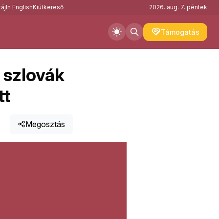
áj
In English
Kiútkereső
2026. aug. 7. péntek
Támogatás
a szlovák
tt
Megosztás