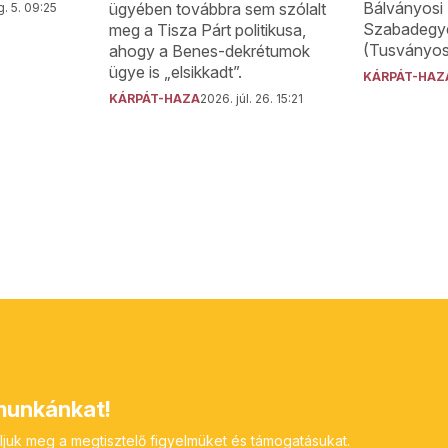
Bálványosi 
ügyében továbbra sem szólalt
. 5. 09:25
Szabadegye
meg a Tisza Párt politikusa,
(Tusványos)
ahogy a Benes-dekrétumok
ügye is „elsikkadt”.
KÁRPÁT-HAZ
KÁRPÁT-HAZA
2026. júl. 26. 15:21
unkánkat!
ljuk meg a megtisztelő figyelmüket és támogatásukat.