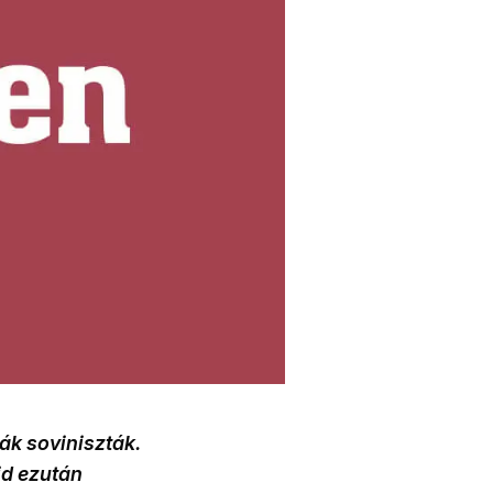
ák soviniszták.
jd ezután