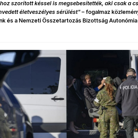
oz szorított késsel is megsebesítették, aki csak a 
edett életveszélyes sérülést"
– fogalmaz közlemé
ánk és a Nemzeti Összetartozás Bizottság Autonómia