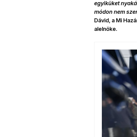
egyiküket nyakáh
módon nem szenv
Dávid, a Mi Haz
alelnöke.