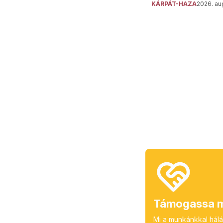
KÁRPÁT-HAZA
2026. aug
Támogassa m
Mi a munkánkkal hálá