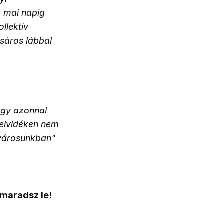
a mai napig
llektív
 sáros lábbal
hogy azonnal
Felvidéken nem
 városunkban"
 maradsz le!