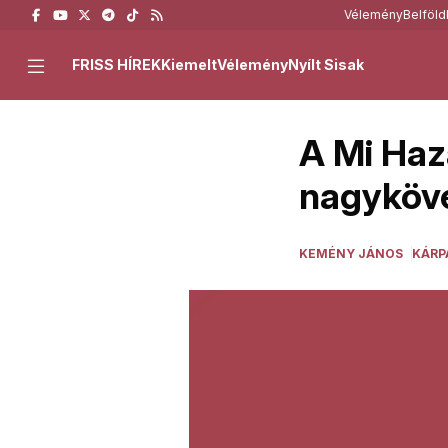
Vélemény
Belföld
FRISS HÍREK
Kiemelt
Vélemény
Nyílt Sisak
A Mi Hazá
nagyköve
KEMÉNY JÁNOS
KÁRP