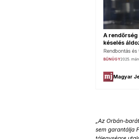
„Az Orbán-barát
sem garantálja F
tájegységre utal