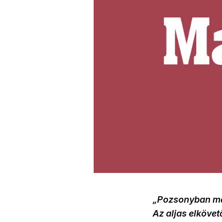
„Pozsonyban mag
Az aljas elkövet