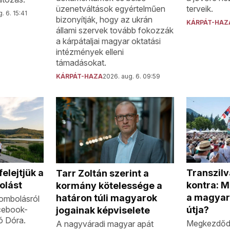
üzenetváltások egyértelműen
terveik.
. 6. 15:41
bizonyítják, hogy az ukrán
KÁRPÁT-HAZ
állami szervek tovább fokozzák
a kárpátaljai magyar oktatási
intézmények elleni
támadásokat.
KÁRPÁT-HAZA
2026. aug. 6. 09:59
Transzilv
elejtjük a
Tarr Zoltán szerint a
kontra: M
olást
kormány kötelessége a
a magyar
határon túli magyarok
rombolásról
útja?
cebook-
jogainak képviselete
ó Dóra.
Megkezdődt
A nagyváradi magyar apát