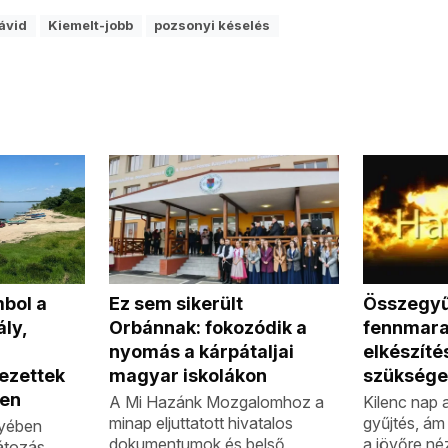
ávid
Kiemelt-jobb
pozsonyi késelés
Ez sem sikerült
Összegyű
mbol a
Orbánnak: fokozódik a
fennmara
ly,
nyomás a kárpátaljai
elkészít
magyar iskolákon
szüksége
vezettek
ben
A Mi Hazánk Mozgalomhoz a
Kilenc nap a
minap eljuttatott hivatalos
gyűjtés, ám 
gyében
dokumentumok és belső
a jövőre né
látozás.