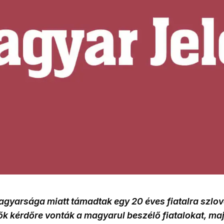
yarsága miatt támadtak egy 20 éves fiatalra szlov
ők kérdőre vonták a magyarul beszélő fiatalokat, ma