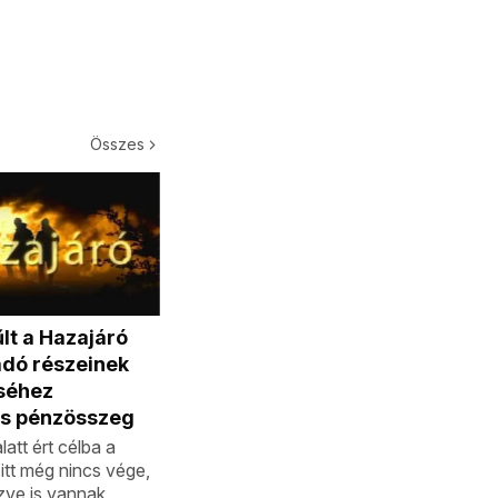
Összes
lt a Hazajáró
dó részeinek
éséhez
s pénzösszeg
latt ért célba a
itt még nincs vége,
zve is vannak