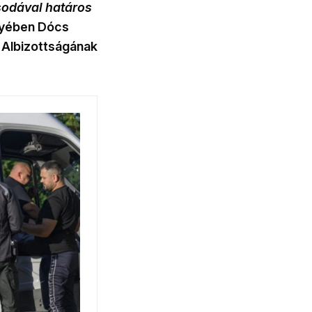
csodával határos
nyében Dócs
 Albizottságának