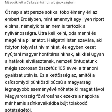
Második lett a Csíkszentsimon a bajnokságban
Öt nap alatt persze sokkal több élmény éri az
embert Erdélyben, mint amennyit egy ilyen riport
elbírna, némelyik talán nem is tartozik a
nyilvánosságra. Útra kell kelni, oda menni és
megélni a pillanatot. Hallgatni Isten szavára, aki
folyton folyvást hív minket, és egyben kezet
nyújtani magyar honfitársainknak, akikkel ugyan
a határok elválasztanak, nemzeti öntudatunk
mégis szorosan összefűz 105 évvel a trianoni
gyalázat után is. Ez a kettősség az, amitől a
csíksomlyói pünkösdi búcsú a magyarság
legnagyobb eseményévé nőhette ki magát távol
Magyarország fővárosának ezekre a napokra
már hamis színkavalkádba bújt tolakodó
sötétségétől.