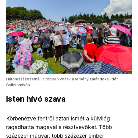
Háromszázezernél is többen voltak a remény zarándokai idén
Csíksomlyón
Isten hívó szava
Körbenézve fentről aztán ismét a külvilág
ragadhatta magával a résztvevőket. Több
százezer magyar, több százezer ember