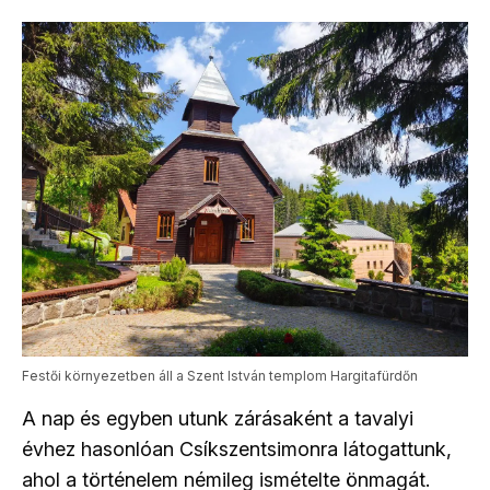
Festői környezetben áll a Szent István templom Hargitafürdőn
A nap és egyben utunk zárásaként a tavalyi
évhez hasonlóan Csíkszentsimonra látogattunk,
ahol a történelem némileg ismételte önmagát.