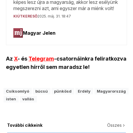
Az
X
- és
Telegram
-csatornáinkra feliratkozva
egyetlen hírről sem maradsz le!
Csíksomlyó
búcsú
pünkösd
Erdély
Magyarország
isten
vallás
További cikkeink
Összes