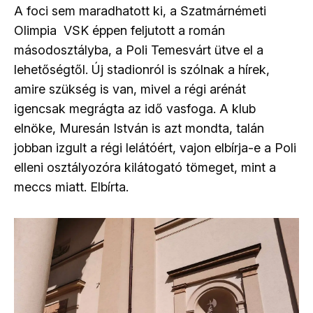
A foci sem maradhatott ki, a Szatmárnémeti
Olimpia VSK éppen feljutott a román
másodosztályba, a Poli Temesvárt ütve el a
lehetőségtől. Új stadionról is szólnak a hírek,
amire szükség is van, mivel a régi arénát
igencsak megrágta az idő vasfoga. A klub
elnöke, Muresán István is azt mondta, talán
jobban izgult a régi lelátóért, vajon elbírja-e a Poli
elleni osztályozóra kilátogató tömeget, mint a
meccs miatt. Elbírta.