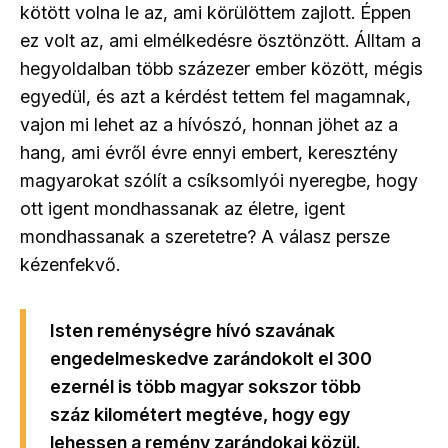
kötött volna le az, ami körülöttem zajlott. Éppen
ez volt az, ami elmélkedésre ösztönzött. Álltam a
hegyoldalban több százezer ember között, mégis
egyedül, és azt a kérdést tettem fel magamnak,
vajon mi lehet az a hívószó, honnan jöhet az a
hang, ami évről évre ennyi embert, keresztény
magyarokat szólít a csíksomlyói nyeregbe, hogy
ott igent mondhassanak az életre, igent
mondhassanak a szeretetre? A válasz persze
kézenfekvő.
Isten reménységre hívó szavának
engedelmeskedve zarándokolt el 300
ezernél is több magyar sokszor több
száz kilométert megtéve, hogy egy
lehessen a remény zarándokai közül.