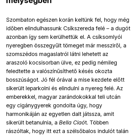
mélységben
Szombaton egészen korán keltünk fel, hogy még
időben elindulhassunk Csíkszereda felé – a dugót
azonban így sem kerülhettük el. A csíksomlyói
nyeregben összegyűlt tömeget már messziről, a
szomszédos magaslatról látni lehetett az
araszoló kocsisorban ülve, ez pedig némileg
feledtette a valószínűsíthető késés okozta
bosszúságot. Jó fél órával a mise kezdete előtt
sikerült leparkolni és elindulni a nyereg felé. Az
emberekkel, magyar zarándokokkal teli utcán
egy cigánygyerek gondolta úgy, hogy
harmonikáján az egyetlen dalt játssza, amit
sikerült betanulnia, a
Bella Ciaó
t. Többen
rászóltak, hogy itt ezt a szélsőbalos indulót talán