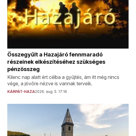
Összegyűlt a Hazajáró fennmaradó
részeinek elkészítéséhez szükséges
pénzösszeg
Kilenc nap alatt ért célba a gyűjtés, ám itt még nincs
vége, a jövőre nézve is vannak terveik.
KÁRPÁT-HAZA
2026. aug. 5. 17:16