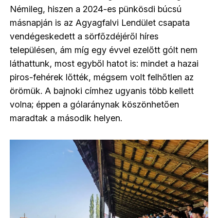
Némileg, hiszen a 2024-es pünkösdi búcsú
másnapján is az Agyagfalvi Lendület csapata
vendégeskedett a sörfőzdéjéről híres
településen, ám míg egy évvel ezelőtt gólt nem
láthattunk, most egyből hatot is: mindet a hazai
piros-fehérek lőtték, mégsem volt felhőtlen az
örömük. A bajnoki címhez ugyanis több kellett
volna; éppen a gólaránynak köszönhetően
maradtak a második helyen.