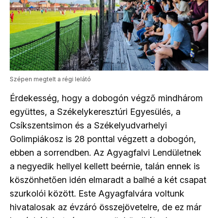
Szépen megtelt a régi lelátó
Érdekesség, hogy a dobogón végző mindhárom
együttes, a Székelykeresztúri Egyesülés, a
Csíkszentsimon és a Székelyudvarhelyi
Golimpiákosz is 28 ponttal végzett a dobogón,
ebben a sorrendben. Az Agyagfalvi Lendületnek
a negyedik hellyel kellett beérnie, talán ennek is
köszönhetően idén elmaradt a balhé a két csapat
szurkolói között. Este Agyagfalvára voltunk
hivatalosak az évzáró összejövetelre, de ez már