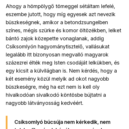
Ahogy a hömpölygő tömeggel sétáltam lefelé,
eszembe jutott, hogy míg egyesek azt nevezik
büszkeségnek, amikor a betondzsungelben
színes, mégis szürke és komor öltözékben, lelket
bántó zajok közepette vonaglanak, addig
Csíksomlyón hagyománytisztelő, vallásukat
legalább itt bizonyosan megvalló magyarok
százezrei élték meg Isten csodáját lelkükben, és
egy kicsit a külvilágban is. Nem kérdés, hogy a
két esemény közül melyik ad okot nagyobb
büszkeségre, még ha ezt nem is kell oly
hivalkodóan sivalkodó köntösbe bújtatni a
nagyobb látványosság kedvéért.
Csíksomlyó búcsúja nem kérkedik, nem