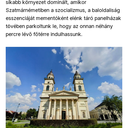
síkabb környezet dominált, amikor
Szatmárnémetiben a szocializmus, a baloldaliság
esszenciáját mementóként elénk táró panelházak
tövében parkoltunk le, hogy az onnan néhány
percre lévő főtérre indulhassunk.