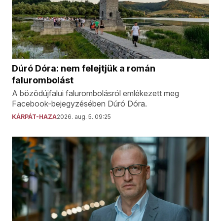
Dúró Dóra: nem felejtjük a román
falurombolást
A bözödújfalui falurombolásról emlékezett meg
Facebook-bejegyzésében Dúró Dóra.
KÁRPÁT-HAZA
2026. aug. 5. 09:25