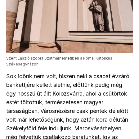
Szent László szobra Szatmárnémetiben a Római Katolikus
Székesegyházon
Sok időnk nem volt, hiszen neki a csapat évzáró
bankettjére kellett sietnie, előttünk pedig még
egy hosszú út állt Kolozsvárra, ahol a csütörtök
estét töltöttük, természetesen magyar
társaságban. Városnézésre csak péntek délelőtt
volt már lehetőségünk, hogy aztán kora délután
Székelyföld felé induljunk. Marosvásárhelyen
még felvettük csatlakozó barátunkat, így az