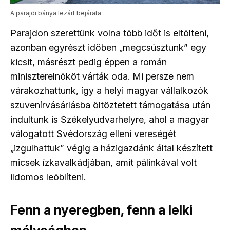
A parajdi bánya lezárt bejárata
Parajdon szerettünk volna több időt is eltölteni,
azonban egyrészt időben „megcsúsztunk” egy
kicsit, másrészt pedig éppen a román
miniszterelnököt várták oda. Mi persze nem
várakozhattunk, így a helyi magyar vállalkozók
szuvenírvásárlásba öltöztetett támogatása után
indultunk is Székelyudvarhelyre, ahol a magyar
válogatott Svédország elleni vereségét
„izgulhattuk” végig a házigazdánk által készített
micsek ízkavalkádjában, amit pálinkával volt
ildomos leöblíteni.
Fenn a nyeregben, fenn a lelki