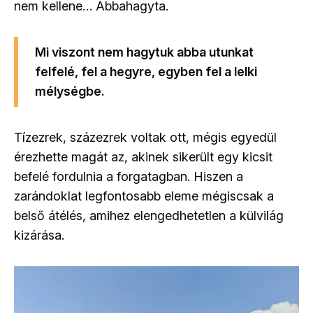
nem kellene… Abbahagyta.
Mi viszont nem hagytuk abba utunkat
felfelé, fel a hegyre, egyben fel a lelki
mélységbe.
Tízezrek, százezrek voltak ott, mégis egyedül
érezhette magát az, akinek sikerült egy kicsit
befelé fordulnia a forgatagban. Hiszen a
zarándoklat legfontosabb eleme mégiscsak a
belső átélés, amihez elengedhetetlen a külvilág
kizárása.