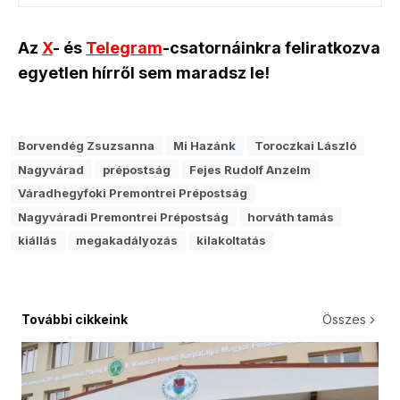
Az
X
- és
Telegram
-csatornáinkra feliratkozva
egyetlen hírről sem maradsz le!
Borvendég Zsuzsanna
Mi Hazánk
Toroczkai László
Nagyvárad
prépostság
Fejes Rudolf Anzelm
Váradhegyfoki Premontrei Prépostság
Nagyváradi Premontrei Prépostság
horváth tamás
kiállás
megakadályozás
kilakoltatás
További cikkeink
Összes