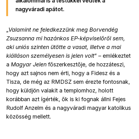
alkalommal is a testükkel védték a
nagyváradi apátot.
„
Valamint ne feledkezzünk meg Borvendég
Zsuzsanna mi hazánkos EP-képviselőről sem,
aki uniós szinten ütötte a vasat, illetve a mai
kiálláson személyesen is jelen volt
” – emlékeztet
a
Magyar Jelen
főszerkesztője, de hozzáteszi,
hogy azt sajnos nem érti, hogy a Fidesz és a
Tisza, de még az RMDSZ sem érezte fontosnak,
hogy küldjön valakit a templomhoz, holott
korábban azt ígérték, ők is ki fognak állni Fejes
Rudolf Anzelm és a nagyváradi magyar katolikus
közösség mellett.