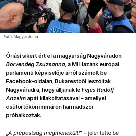
Fotó: Magyar Jelen
Óriási sikert ért el a magyarság Nagyváradon:
Borvendég Zsuzsanna
, a Mi Hazánk európai
parlamenti képviselője arról számolt be
Facebook-oldalán, Bukarestből leszóltak
Nagyváradra, hogy álljanak le
Fejes Rudolf
Anzelm
apát kilakoltatásával – amellyel
csütörtökön immáron harmadszor
próbálkoztak.
„
A prépostság megmenekült!
” – jelentette be