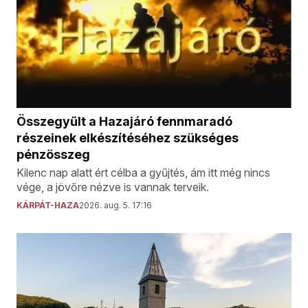
Összegyűlt a Hazajáró fennmaradó
részeinek elkészítéséhez szükséges
pénzösszeg
Kilenc nap alatt ért célba a gyűjtés, ám itt még nincs
vége, a jövőre nézve is vannak terveik.
KÁRPÁT-HAZA
2026. aug. 5. 17:16