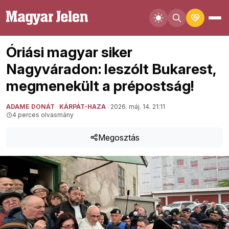
Óriási magyar siker
Nagyváradon: leszólt Bukarest,
megmenekült a prépostság!
ADAME DONÁT
KÁRPÁT-HAZA
2026. máj. 14. 21:11
4 perces olvasmány
Megosztás