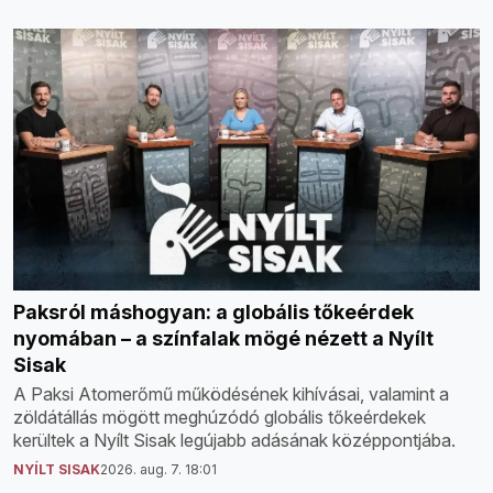
Paksról máshogyan: a globális tőkeérdek
nyomában – a színfalak mögé nézett a Nyílt
Sisak
A Paksi Atomerőmű működésének kihívásai, valamint a
zöldátállás mögött meghúzódó globális tőkeérdekek
kerültek a Nyílt Sisak legújabb adásának középpontjába.
NYÍLT SISAK
2026. aug. 7. 18:01