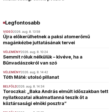
Legfontosabb
VIDEÓ
2026. aug. 8. 13:58
Újra előkerülhetnek a paksi atomerőmű
magánkézbe juttatásának tervei
VÉLEMÉNY
2026. aug. 8. 10:24
Semmit róluk nélkülük – kivéve, ha a
Bűnvadászokról van szó
VÉLEMÉNY
2026. aug. 8. 14:42
Tóth Máté: utolsó pillanat
BELFÖLD
2026. aug. 8. 14:34
Toroczkai: „Baka András elmúlt időszakban tett
nyilatkozatai alkalmatlanná teszik őt a
köztársasági elnöki posztra”