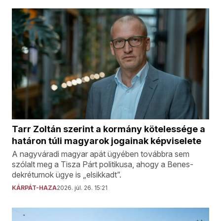
Tarr Zoltán szerint a kormány kötelessége a
határon túli magyarok jogainak képviselete
A nagyváradi magyar apát ügyében továbbra sem
szólalt meg a Tisza Párt politikusa, ahogy a Benes-
dekrétumok ügye is „elsikkadt”.
KÁRPÁT-HAZA
2026. júl. 26. 15:21