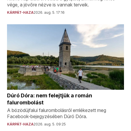
vége, a jövőre nézve is vannak terveik.
KÁRPÁT-HAZA
2026. aug. 5. 17:16
Dúró Dóra: nem felejtjük a román
falurombolást
A bözödújfalui falurombolásról emlékezett meg
Facebook-bejegyzésében Dúró Dóra.
KÁRPÁT-HAZA
2026. aug. 5. 09:25