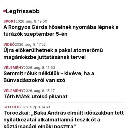
Legfrissebb
SPORT
2026. aug. 8. 19:00
A Rongyos Gárda hőseinek nyomába lépnek a
túrázók szeptember 5-én
VIDEÓ
2026. aug. 8. 17:52
Újra előkerülhetnek a paksi atomerőmű
magánkézbe juttatásának tervei
VÉLEMÉNY
2026. aug. 8. 16:33
Semmit róluk nélkülük – kivéve, ha a
Bűnvadászokról van szó
VÉLEMÉNY
2026. aug. 8. 15:47
Tóth Máté: utolsó pillanat
BELFÖLD
2026. aug. 8. 14:41
Toroczkai: „Baka András elmúlt időszakban tett
nyilatkozatai alkalmatlanná teszik őt a
köztársasági elnöki posztra”