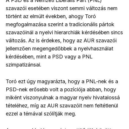
A PSD és a Nemzeti Liberális Párt (PNL)
szavazói esetében viszont semmi változás nem
történt az elmúlt években, ahogy Toró
megfogalmazása szerint a tradicionális pártok
szavazóinál a nyelvi hierarchiák kérdésében sincs
változás. Az is érdekes, hogy az AUR szavazói
jellemzően megengedőbbek a nyelvhasználat
kérdésében, mint a PSD vagy a PNL
szimpatizánsai.
Toró ezt úgy magyarázta, hogy a PNL-nek és a
PSD-nek erősebb volt a pozíciója abban, hogy
miként viszonyulnak a magyar nyelv hivatalossá
tételéhez, míg az AUR szavazóit nem feltétlenül
ezzel a témával szólítják meg.