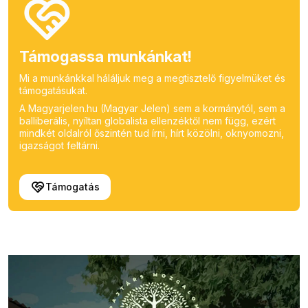
Támogassa munkánkat!
Mi a munkánkkal háláljuk meg a megtisztelő figyelmüket és
támogatásukat.
A Magyarjelen.hu (Magyar Jelen) sem a kormánytól, sem a
balliberális, nyíltan globalista ellenzéktől nem függ, ezért
mindkét oldalról őszintén tud írni, hírt közölni, oknyomozni,
igazságot feltárni.
Támogatás