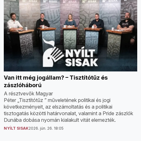
Van itt még jogállam? – Tisztítótűz és
zászlóháború
A résztvevők Magyar
Péter „Tisztítótűz ” műveletének politikai és jogi
következményeit, az elszámoltatás és a politikai
tisztogatás közötti határvonalat, valamint a Pride zászlók
Dunába dobása nyomán kialakult vitát elemezték.
NYÍLT SISAK
2026. jún. 26. 18:05