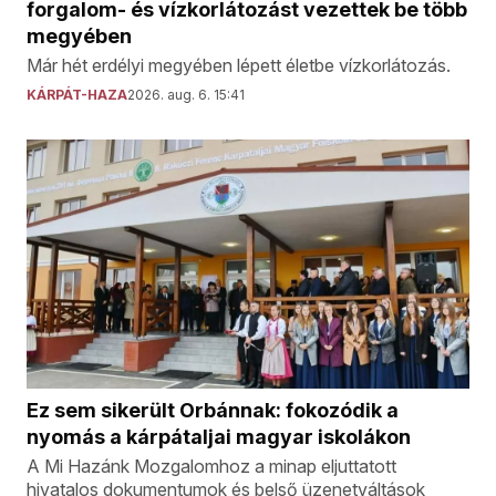
forgalom- és vízkorlátozást vezettek be több
megyében
Már hét erdélyi megyében lépett életbe vízkorlátozás.
KÁRPÁT-HAZA
2026. aug. 6. 15:41
Ez sem sikerült Orbánnak: fokozódik a
nyomás a kárpátaljai magyar iskolákon
A Mi Hazánk Mozgalomhoz a minap eljuttatott
hivatalos dokumentumok és belső üzenetváltások