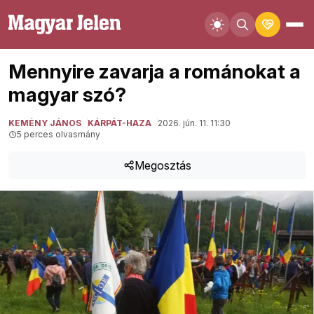
Mennyire zavarja a románokat a
magyar szó?
KEMÉNY JÁNOS
KÁRPÁT-HAZA
2026. jún. 11. 11:30
5 perces olvasmány
Megosztás