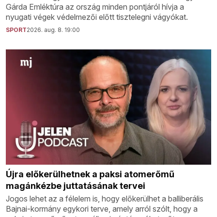
Gárda Emléktúra az ország minden pontjáról hívja a
nyugati végek védelmezői előtt tisztelegni vágyókat.
SPORT
2026. aug. 8. 19:00
Újra előkerülhetnek a paksi atomerőmű
magánkézbe juttatásának tervei
Jogos lehet az a félelem is, hogy előkerülhet a balliberális
Bajnai-kormány egykori terve, amely arról szólt, hogy a