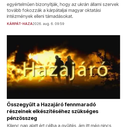
egyértelműen bizonyítják, hogy az ukrán állami szervek
tovább fokozzák a kárpátaljai magyar oktatási
intézmények elleni támadásokat.
KÁRPÁT-HAZA
2026. aug. 6. 09:59
Összegyűlt a Hazajáró fennmaradó
részeinek elkészítéséhez szükséges
pénzösszeg
Kilenc nap alatt ért célba a gyűjtés, ám itt még nincs