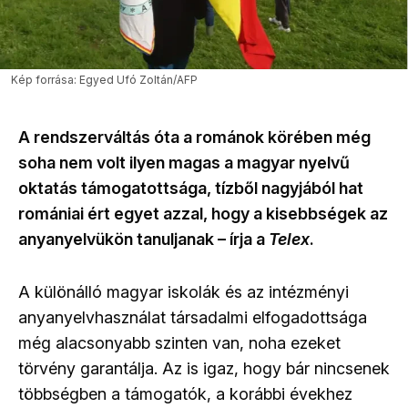
Kép forrása: Egyed Ufó Zoltán/AFP
A rendszerváltás óta a románok körében még
soha nem volt ilyen magas a magyar nyelvű
oktatás támogatottsága, tízből nagyjából hat
romániai ért egyet azzal, hogy a kisebbségek az
anyanyelvükön tanuljanak – írja a
Telex
.
A különálló magyar iskolák és az intézményi
anyanyelvhasználat társadalmi elfogadottsága
még alacsonyabb szinten van, noha ezeket
törvény garantálja. Az is igaz, hogy bár nincsenek
többségben a támogatók, a korábbi évekhez