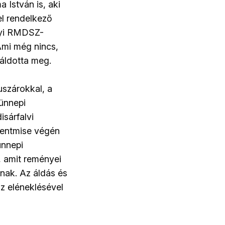
 István is, aki
el rendelkező
elyi RMDSZ-
Ami még nincs,
 áldotta meg.
uszárokkal, a
ünnepi
sárfalvi
zentmise végén
ünnepi
, amit reményei
anak. Az áldás és
z eléneklésével