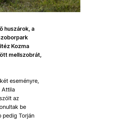
ő huszárok, a
 szoborpark
 vitéz Kozma
ött mellszobrát,
n két eseményre,
Attila
zólt az
onultak be
 pedig Torján