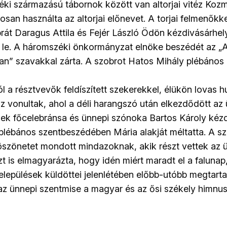
i származású tábornok között van altor­jai vitéz Kozma
osan használta az altorjai előnevet. A torjai felmenőkk
rát Daragus Attila és Fejér László Ödön kézdivásárh
e le. A háromszéki önkormányzat elnöke beszédét az „
van” szavakkal zárta. A szobrot Hatos Mihály plébános
l a résztvevők feldíszített szekerekkel, élükön lovas h
 vonultak, ahol a déli harangszó után elkezdődött az 
ek főcelebránsa és ünnepi szónoka Bartos Károly kézdi
 plébános szentbeszédében Mária alakját méltatta. A s
öszönetet mondott mindazoknak, akik részt vettek az 
zt is elmagyarázta, hogy idén miért maradt el a falunap
települések küldöttei jelenlétében előbb-utóbb megtart
az ünnepi szentmise a magyar és az ősi székely himnus