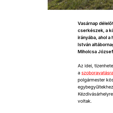
Vasárnap délelőt
cserkészek, a kö
irányába, ahol a 
István altáborna
Miholcsa József
Az idei, tizenhe
a
szoboravatásr
polgármester kö
egybegyűltekhez,
Kézdivásárhelyre
voltak.