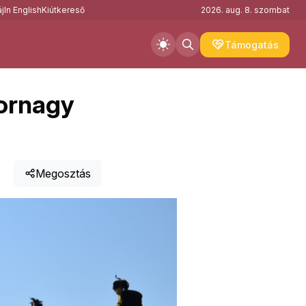
j
In English
Kiútkereső
2026. aug. 8. szombat
Támogatás
bornagy
Megosztás