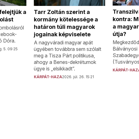
Transzilv
elejtjük a
Tarr Zoltán szerint a
kontra: M
olást
kormány kötelessége a
a magyar
határon túli magyarok
rombolásról
útja?
cebook-
jogainak képviselete
ó Dóra.
Megkezdődt
A nagyváradi magyar apát
Bálványosi 
ügyében továbbra sem szólalt
. 5. 09:25
Szabadegye
meg a Tisza Párt politikusa,
(Tusványos)
ahogy a Benes-dekrétumok
ügye is „elsikkadt”.
KÁRPÁT-HAZ
KÁRPÁT-HAZA
2026. júl. 26. 15:21