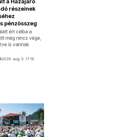
lt a Hazajáró
dó részeinek
éséhez
s pénzösszeg
latt ért célba a
itt még nincs vége,
zve is vannak
A
2026. aug. 5. 17:16