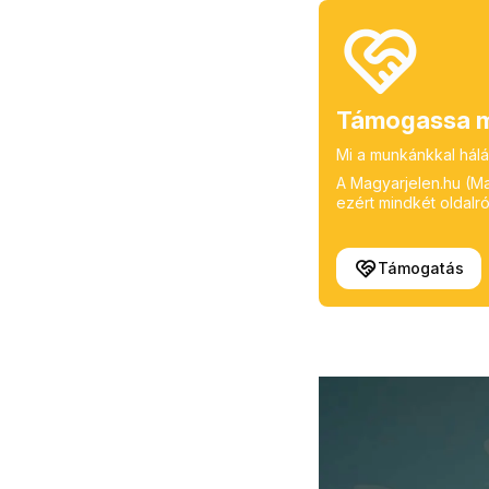
Támogassa m
Mi a munkánkkal hálá
A Magyarjelen.hu (Mag
ezért mindkét oldalról
Támogatás