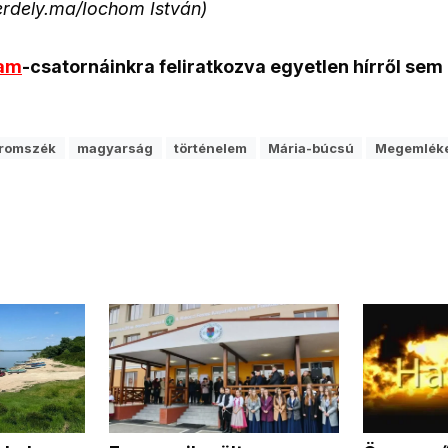
 erdely.ma/Iochom István)
ram
-csatornáinkra feliratkozva egyetlen hírről sem
romszék
magyarság
történelem
Mária-búcsú
Megemlék