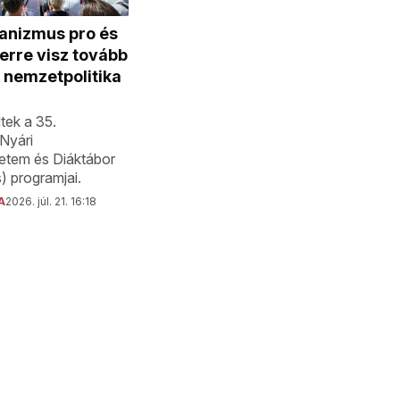
anizmus pro és
erre visz tovább
 nemzetpolitika
ek a 35.
Nyári
tem és Diáktábor
 programjai.
A
2026. júl. 21. 16:18