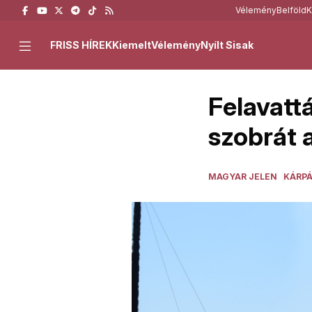
Vélemény
Belföld
K
FRISS HÍREK
Kiemelt
Vélemény
Nyílt Sisak
Felavatt
szobrát 
MAGYAR JELEN
KÁRP