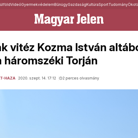
ülföld
Videó
Gyermekvédelem
Bűnügy
Gazdaság
Kultúra
Sport
Tudomány
Ökotá
ák vitéz Kozma István altá
a háromszéki Torján
ÁT-HAZA
2020. szept. 14. 17:12
2 perces olvasmány