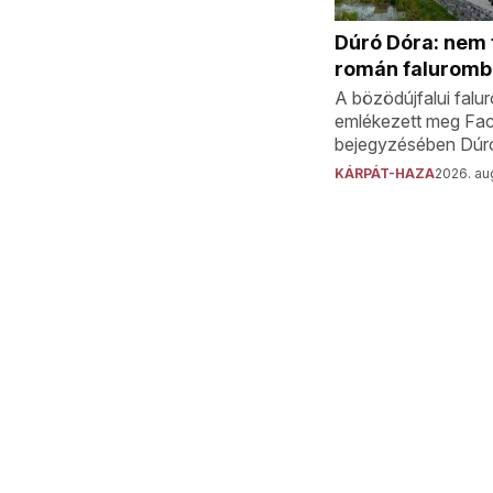
Dúró Dóra: nem f
román faluromb
A bözödújfalui falu
emlékezett meg Fa
bejegyzésében Dúr
KÁRPÁT-HAZA
2026. aug