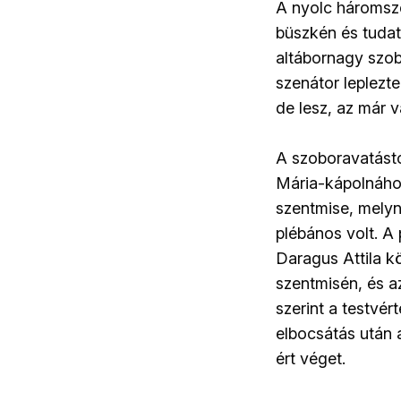
A nyolc háromszék
büszkén és tudat
altábornagy szob
szenátor leplezt
de lesz, az már 
A szoboravatástó
Mária-kápolnához
szentmise, melyn
plébános volt. A
Daragus Attila k
szentmisén, és a
szerint a testvér
elbocsátás után 
ért véget.