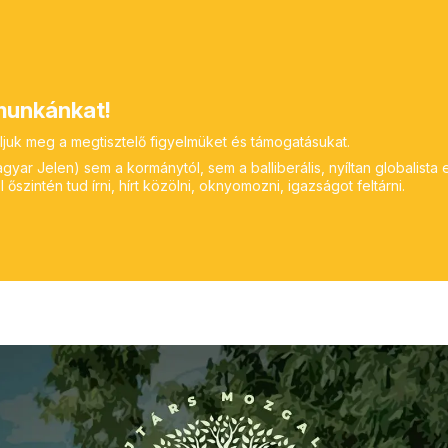
unkánkat!
ljuk meg a megtisztelő figyelmüket és támogatásukat.
yar Jelen) sem a kormánytól, sem a balliberális, nyíltan globalista 
 őszintén tud írni, hírt közölni, oknyomozni, igazságot feltárni.