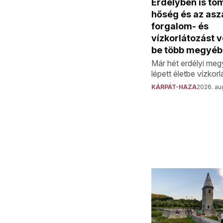
Erdélyben is to
hőség és az aszá
forgalom- és
vízkorlátozást 
be több megyé
Már hét erdélyi me
lépett életbe vízkor
KÁRPÁT-HAZA
2026. aug