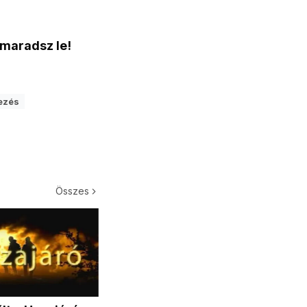
 maradsz le!
ezés
Összes