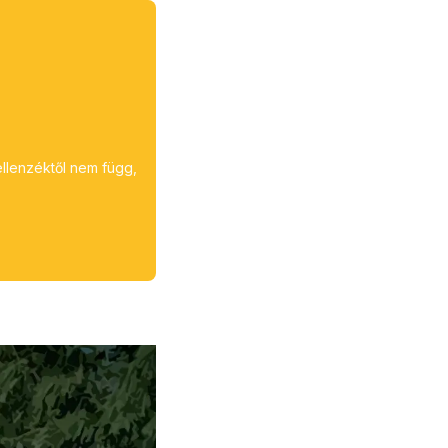
ellenzéktől nem függ,