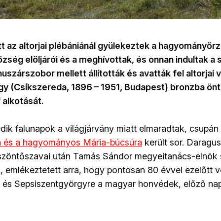
t az altorjai plébániánál gyülekeztek a hagyományőrz
zség elöljárói és a meghívottak, és onnan indultak a
huszárszobor mellett állították és avatták fel altorjai
gy (Csíkszereda, 1896 – 1951, Budapest) bronzba önt
 alkotását.
tedik falunapok a világjárvány miatt elmaradtak, csupá
a és a hagyományos Mária-búcsúra
került sor. Daragus 
szöntőszavai után Tamás Sándor megyeitanács-elnök s
 emlékeztetett arra, hogy pontosan 80 évvel ezelőtt v
 és Sepsiszentgyörgyre a magyar honvédek, előző nap