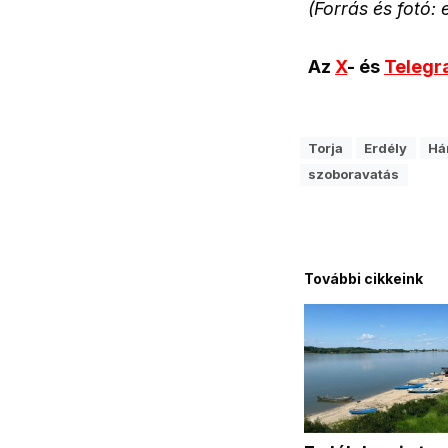
(Forrás és fotó:
Az
X
- és
Teleg
Torja
Erdély
Há
szoboravatás
További cikkeink