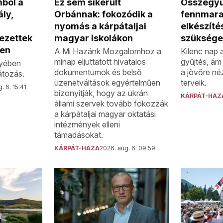
Ez sem sikerült
Összegyű
mbol a
Orbánnak: fokozódik a
fennmara
ly,
nyomás a kárpátaljai
elkészít
magyar iskolákon
szüksége
vezettek
ben
A Mi Hazánk Mozgalomhoz a
Kilenc nap a
minap eljuttatott hivatalos
gyűjtés, ám 
gyében
dokumentumok és belső
a jövőre né
látozás.
üzenetváltások egyértelműen
terveik.
. 6. 15:41
bizonyítják, hogy az ukrán
KÁRPÁT-HAZ
állami szervek tovább fokozzák
a kárpátaljai magyar oktatási
intézmények elleni
támadásokat.
KÁRPÁT-HAZA
2026. aug. 6. 09:59