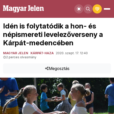
Idén is folytatódik a hon- és
népismereti levelezőverseny a
Kárpát-medencében
MAGYAR JELEN
KÁRPÁT-HAZA
2020. szept. 17. 12:40
2 perces olvasmány
Megosztás