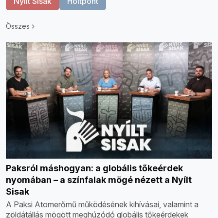
Nyílt Sisak
Holtpont
Összes
Paksról máshogyan: a globális tőkeérdek
nyomában – a színfalak mögé nézett a Nyílt
Sisak
A Paksi Atomerőmű működésének kihívásai, valamint a
zöldátállás mögött meghúzódó globális tőkeérdekek