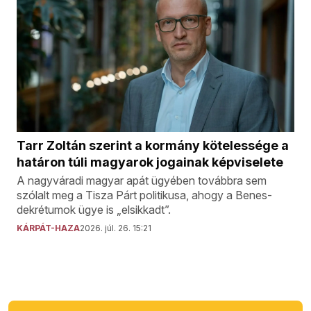
Tarr Zoltán szerint a kormány kötelessége a
határon túli magyarok jogainak képviselete
A nagyváradi magyar apát ügyében továbbra sem
szólalt meg a Tisza Párt politikusa, ahogy a Benes-
dekrétumok ügye is „elsikkadt”.
KÁRPÁT-HAZA
2026. júl. 26. 15:21