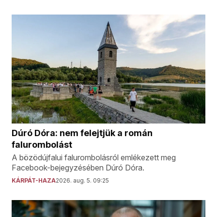
Dúró Dóra: nem felejtjük a román
falurombolást
A bözödújfalui falurombolásról emlékezett meg
Facebook-bejegyzésében Dúró Dóra.
KÁRPÁT-HAZA
2026. aug. 5. 09:25