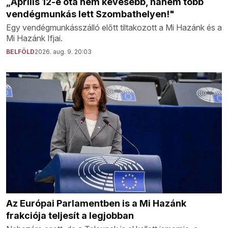
„Április 12-e óta nem kevesebb, hanem több
vendégmunkás lett Szombathelyen!"
Egy vendégmunkásszálló előtt tiltakozott a Mi Hazánk és a
Mi Hazánk Ifjai.
BELFÖLD
2026. aug. 9. 20:03
Az Európai Parlamentben is a Mi Hazánk
frakciója teljesít a legjobban