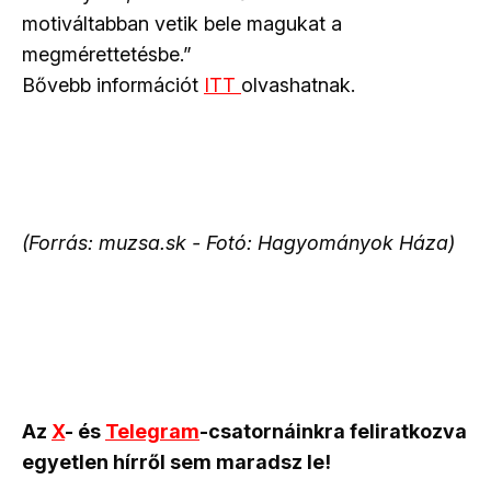
motiváltabban vetik bele magukat a
megmérettetésbe.”
Bővebb információt
ITT
olvashatnak.
(Forrás: muzsa.sk - Fotó: Hagyományok Háza)
Az
X
- és
Telegram
-csatornáinkra feliratkozva
egyetlen hírről sem maradsz le!