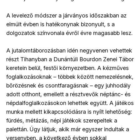
A levelező módszer a járványos időszakban az
elmúlt évben is hatékonynak bizonyult, s a
dolgozatok színvonala évről évre magasabb lesz.
A jutalomtáborozásban idén negyvenen vehettek
részt Tihanyban a Dunántúli Bourdon Zenei Tábor
keretein belül, festői környezetben. A kézműves
foglalkozásoknak – többek között nemezelésnek,
bőrözésnek és csontfaragásnak – egy juhhodály
adott otthont, emellett a résztvevők néptánc- és
népdalfoglalkozásokon lehettek együtt. A játékos
munka mellett kikapcsolódásra is nyílt lehetőség:
fürdés, métázás, népi játékok szerepeltek a
palettán. Úgy látjuk, akik már egyszer indultak a
versenyben, a következő évben sokkal