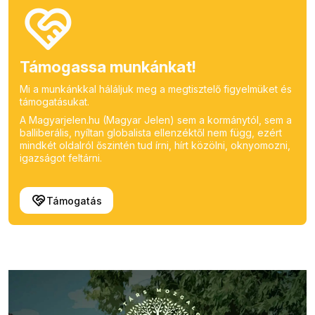
Támogassa munkánkat!
Mi a munkánkkal háláljuk meg a megtisztelő figyelmüket és
támogatásukat.
A Magyarjelen.hu (Magyar Jelen) sem a kormánytól, sem a
balliberális, nyíltan globalista ellenzéktől nem függ, ezért
mindkét oldalról őszintén tud írni, hírt közölni, oknyomozni,
igazságot feltárni.
Támogatás