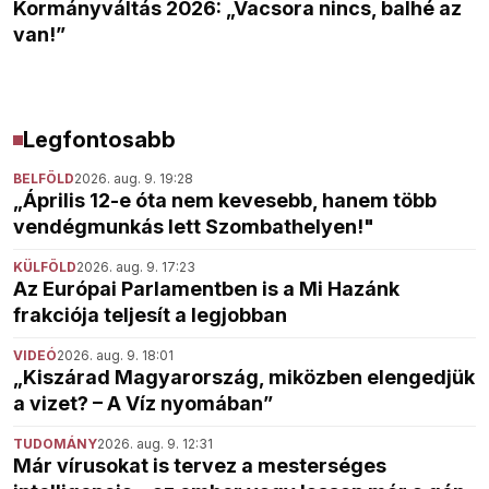
Kormányváltás 2026: „Vacsora nincs, balhé az
van!”
Legfontosabb
BELFÖLD
2026. aug. 9. 19:28
„Április 12-e óta nem kevesebb, hanem több
vendégmunkás lett Szombathelyen!"
KÜLFÖLD
2026. aug. 9. 17:23
Az Európai Parlamentben is a Mi Hazánk
frakciója teljesít a legjobban
VIDEÓ
2026. aug. 9. 18:01
„Kiszárad Magyarország, miközben elengedjük
a vizet? – A Víz nyomában”
TUDOMÁNY
2026. aug. 9. 12:31
Már vírusokat is tervez a mesterséges