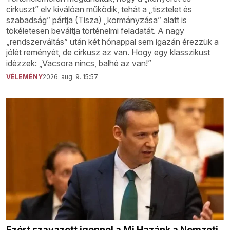
cirkuszt” elv kiválóan működik, tehát a „tisztelet és
szabadság” pártja (Tisza) „kormányzása” alatt is
tökéletesen beváltja történelmi feladatát. A nagy
„rendszerváltás” után két hónappal sem igazán érezzük a
jólét reményét, de cirkusz az van. Hogy egy klasszikust
idézzek: „Vacsora nincs, balhé az van!”
VÉLEMÉNY
2026. aug. 9. 15:57
Ezért szavazott igennel a Mi Hazánk a Nemzeti