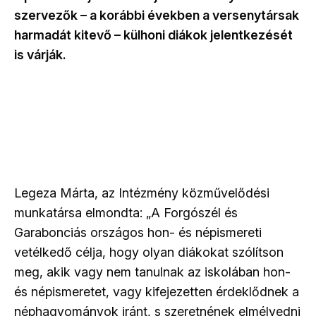
szervezők – a korábbi években a versenytársak
harmadát kitevő – külhoni diákok jelentkezését
is várják.
Legeza Márta, az Intézmény közművelődési
munkatársa elmondta: „A Forgószél és
Garabonciás országos hon- és népismereti
vetélkedő célja, hogy olyan diákokat szólítson
meg, akik vagy nem tanulnak az iskolában hon-
és népismeretet, vagy kifejezetten érdeklődnek a
néphagyományok iránt, s szeretnének elmélyedni