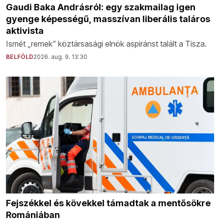
Gaudi Baka Andrásról: egy szakmailag igen
gyenge képességű, masszívan liberális taláros
aktivista
Ismét „remek” köztársasági elnök aspiránst talált a Tisza.
BELFÖLD
2026. aug. 9. 13:30
Fejszékkel és kövekkel támadtak a mentősökre
Romániában