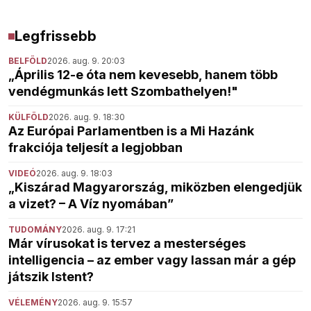
Legfrissebb
BELFÖLD
2026. aug. 9. 20:03
„Április 12-e óta nem kevesebb, hanem több
vendégmunkás lett Szombathelyen!"
KÜLFÖLD
2026. aug. 9. 18:30
Az Európai Parlamentben is a Mi Hazánk
frakciója teljesít a legjobban
VIDEÓ
2026. aug. 9. 18:03
„Kiszárad Magyarország, miközben elengedjük
a vizet? – A Víz nyomában”
TUDOMÁNY
2026. aug. 9. 17:21
Már vírusokat is tervez a mesterséges
intelligencia – az ember vagy lassan már a gép
játszik Istent?
VÉLEMÉNY
2026. aug. 9. 15:57