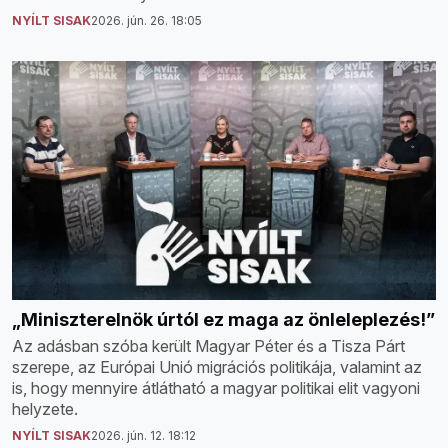
NYÍLT SISAK
2026. jún. 26. 18:05
„Miniszterelnök úrtól ez maga az önleleplezés!”
Az adásban szóba került Magyar Péter és a Tisza Párt
szerepe, az Európai Unió migrációs politikája, valamint az
is, hogy mennyire átlátható a magyar politikai elit vagyoni
helyzete.
NYÍLT SISAK
2026. jún. 12. 18:12