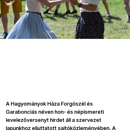
A Hagyományok Háza Forgószél és
Garabonciás néven hon- és népismereti
levelezőversenyt hirdet áll a szervezet
lapunkhoz eljuttatott sajtóközleményében. A