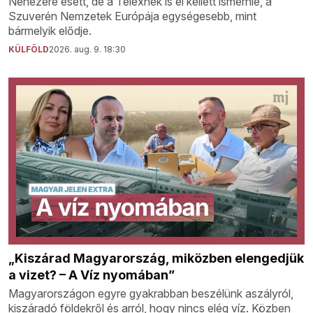
Nehezére esett, de a Telexnek is el kellett ismernie, a
Szuverén Nemzetek Európája egységesebb, mint
bármelyik elődje.
KÜLFÖLD
2026. aug. 9. 18:30
„Kiszárad Magyarország, miközben elengedjük
a vizet? – A Víz nyomában”
Magyarországon egyre gyakrabban beszélünk aszályról,
kiszáradó földekről és arról, hogy nincs elég víz. Közben