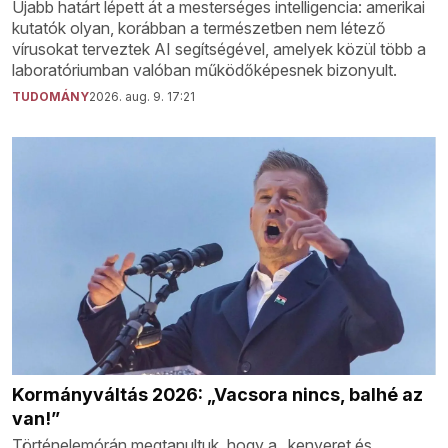
Újabb határt lépett át a mesterséges intelligencia: amerikai
kutatók olyan, korábban a természetben nem létező
vírusokat terveztek AI segítségével, amelyek közül több a
laboratóriumban valóban működőképesnek bizonyult.
TUDOMÁNY
2026. aug. 9. 17:21
Kormányváltás 2026: „Vacsora nincs, balhé az
van!”
Történelemórán megtanultuk, hogy a „kenyeret és