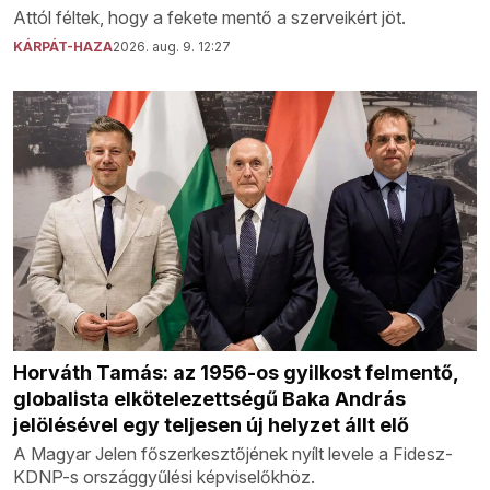
Attól féltek, hogy a fekete mentő a szerveikért jöt.
KÁRPÁT-HAZA
2026. aug. 9. 12:27
Horváth Tamás: az 1956-os gyilkost felmentő,
globalista elkötelezettségű Baka András
jelölésével egy teljesen új helyzet állt elő
A Magyar Jelen főszerkesztőjének nyílt levele a Fidesz-
KDNP-s országgyűlési képviselőkhöz.