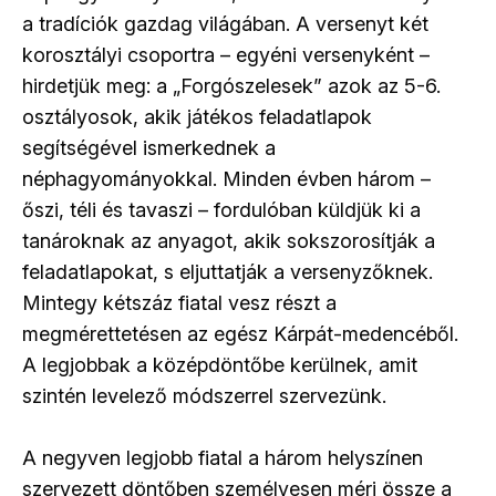
a tradíciók gazdag világában. A versenyt két
korosztályi csoportra – egyéni versenyként –
hirdetjük meg: a „Forgószelesek” azok az 5-6.
osztályosok, akik játékos feladatlapok
segítségével ismerkednek a
néphagyományokkal. Minden évben három –
őszi, téli és tavaszi – fordulóban küldjük ki a
tanároknak az anyagot, akik sokszorosítják a
feladatlapokat, s eljuttatják a versenyzőknek.
Mintegy kétszáz fiatal vesz részt a
megmérettetésen az egész Kárpát-medencéből.
A legjobbak a középdöntőbe kerülnek, amit
szintén levelező módszerrel szervezünk.
A negyven legjobb fiatal a három helyszínen
szervezett döntőben személyesen méri össze a