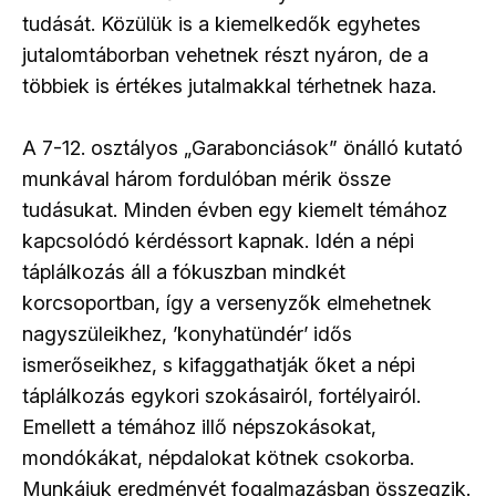
tudását. Közülük is a kiemelkedők egyhetes
jutalomtáborban vehetnek részt nyáron, de a
többiek is értékes jutalmakkal térhetnek haza.
A 7-12. osztályos „Garabonciások” önálló kutató
munkával három fordulóban mérik össze
tudásukat. Minden évben egy kiemelt témához
kapcsolódó kérdéssort kapnak. Idén a népi
táplálkozás áll a fókuszban mindkét
korcsoportban, így a versenyzők elmehetnek
nagyszüleikhez, ’konyhatündér’ idős
ismerőseikhez, s kifaggathatják őket a népi
táplálkozás egykori szokásairól, fortélyairól.
Emellett a témához illő népszokásokat,
mondókákat, népdalokat kötnek csokorba.
Munkájuk eredményét fogalmazásban összegzik.