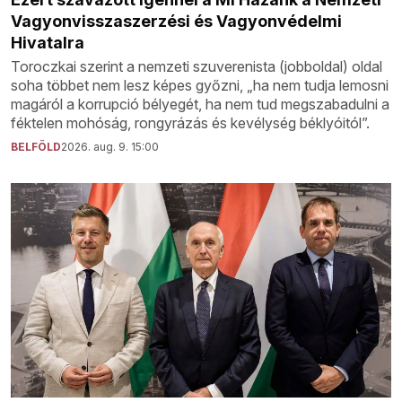
Vagyonvisszaszerzési és Vagyonvédelmi
Hivatalra
Toroczkai szerint a nemzeti szuverenista (jobboldal) oldal
soha többet nem lesz képes győzni, „ha nem tudja lemosni
magáról a korrupció bélyegét, ha nem tud megszabadulni a
féktelen mohóság, rongyrázás és kevélység béklyóitól”.
BELFÖLD
2026. aug. 9. 15:00