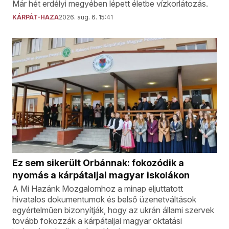
Már hét erdélyi megyében lépett életbe vízkorlátozás.
KÁRPÁT-HAZA
2026. aug. 6. 15:41
Ez sem sikerült Orbánnak: fokozódik a
nyomás a kárpátaljai magyar iskolákon
A Mi Hazánk Mozgalomhoz a minap eljuttatott
hivatalos dokumentumok és belső üzenetváltások
egyértelműen bizonyítják, hogy az ukrán állami szervek
tovább fokozzák a kárpátaljai magyar oktatási