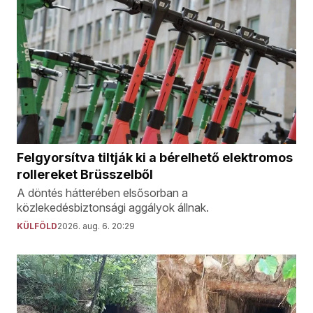
Felgyorsítva tiltják ki a bérelhető elektromos
rollereket Brüsszelből
A döntés hátterében elsősorban a
közlekedésbiztonsági aggályok állnak.
KÜLFÖLD
2026. aug. 6. 20:29