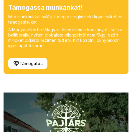
Támogassa munkánkat!
Mi a munkánkkal háláljuk meg a megtisztelő figyelmüket és
támogatásukat.
A Magyarjelen.hu (Magyar Jelen) sem a kormánytól, sem a
balliberális, nyíltan globalista ellenzéktől nem függ, ezért
mindkét oldalról őszintén tud írni, hírt közölni, oknyomozni,
igazságot feltárni.
Támogatás