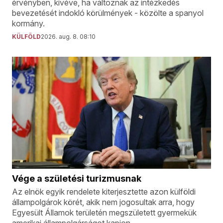
érvényben, kivéve, ha változnak az intézkedés
bevezetését indokló körülmények - közölte a spanyol
kormány.
KÜLFÖLD
2026. aug. 8. 08:10
Vége a születési turizmusnak
Az elnök egyik rendelete kiterjesztette azon külföldi
állampolgárok körét, akik nem jogosultak arra, hogy
Egyesült Államok területén megszületett gyermekük