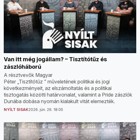
Van itt még jogállam? – Tisztítótűz és
zászlóháború
A résztvevők Magyar
Péter „Tisztítótűz ” műveletének politikai és jogi
következményeit, az elszámoltatás és a politikai
tisztogatás közötti határvonalat, valamint a Pride zászlók
Dunába dobása nyomán kialakult vitát elemezték.
NYÍLT SISAK
2026. jún. 26. 18:05