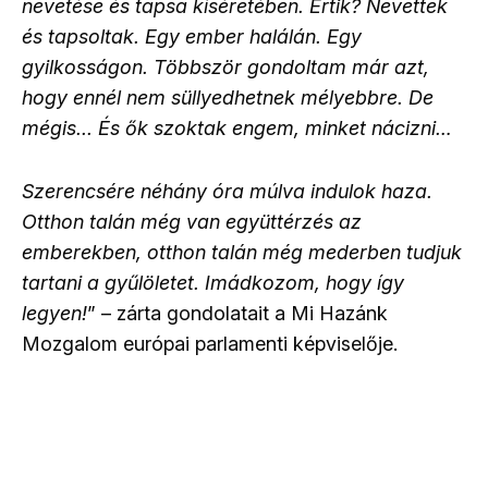
nevetése és tapsa kíséretében. Értik? Nevettek
és tapsoltak. Egy ember halálán. Egy
gyilkosságon. Többször gondoltam már azt,
hogy ennél nem süllyedhetnek mélyebbre. De
mégis... És ők szoktak engem, minket nácizni…
Szerencsére néhány óra múlva indulok haza.
Otthon talán még van együttérzés az
emberekben, otthon talán még mederben tudjuk
tartani a gyűlöletet. Imádkozom, hogy így
legyen!
” – zárta gondolatait a Mi Hazánk
Mozgalom európai parlamenti képviselője.