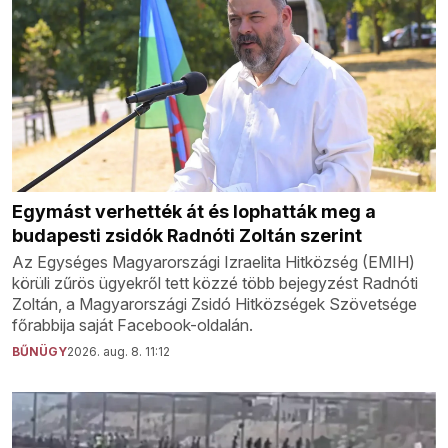
Egymást verhették át és lophatták meg a
budapesti zsidók Radnóti Zoltán szerint
Az Egységes Magyarországi Izraelita Hitközség (EMIH)
körüli zűrös ügyekről tett közzé több bejegyzést Radnóti
Zoltán, a Magyarországi Zsidó Hitközségek Szövetsége
főrabbija saját Facebook-oldalán.
BŰNÜGY
2026. aug. 8. 11:12