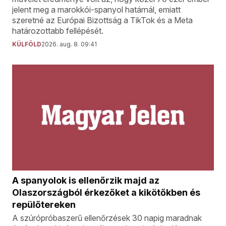
jelent meg a marokkói-spanyol határnál, emiatt
szeretné az Európai Bizottság a TikTok és a Meta
határozottabb fellépését.
KÜLFÖLD
2026. aug. 8. 09:41
A spanyolok is ellenőrzik majd az
Olaszországból érkezőket a kikötőkben és
repülőtereken
A szúrópróbaszerű ellenőrzések 30 napig maradnak