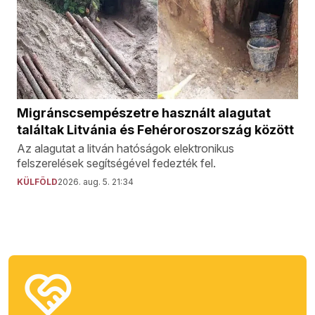
Migránscsempészetre használt alagutat
találtak Litvánia és Fehéroroszország között
Az alagutat a litván hatóságok elektronikus
felszerelések segítségével fedezték fel.
KÜLFÖLD
2026. aug. 5. 21:34