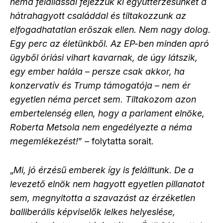
néma felállással fejezzük ki együttérzésünket a
hátrahagyott családdal és tiltakozzunk az
elfogadhatatlan erőszak ellen. Nem nagy dolog.
Egy perc az életünkből. Az EP-ben minden apró
ügyből óriási vihart kavarnak, de úgy látszik,
egy ember halála
–
persze csak akkor, ha
konzervatív és Trump támogatója
–
nem ér
egyetlen néma percet sem. Tiltakozom azon
embertelenség ellen, hogy a parlament elnöke,
Roberta Metsola nem engedélyezte a néma
megemlékezést!
” – folytatta sorait.
„
Mi, jó érzésű emberek így is felálltunk. De a
levezető elnök nem hagyott egyetlen pillanatot
sem, megnyitotta a szavazást az érzéketlen
balliberális képviselők lelkes helyeslése,