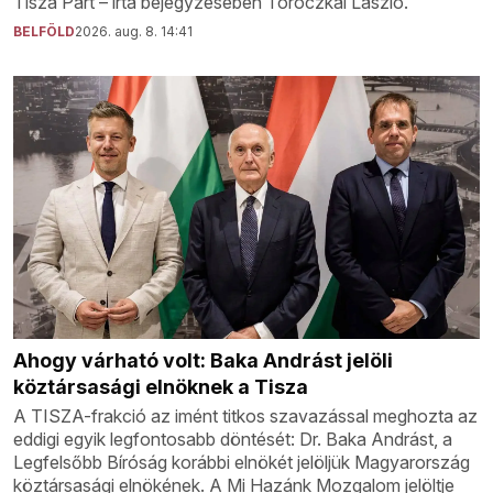
Tisza Párt – írta bejegyzésében Toroczkai László.
BELFÖLD
2026. aug. 8. 14:41
Ahogy várható volt: Baka Andrást jelöli
köztársasági elnöknek a Tisza
A TISZA-frakció az imént titkos szavazással meghozta az
eddigi egyik legfontosabb döntését: Dr. Baka Andrást, a
Legfelsőbb Bíróság korábbi elnökét jelöljük Magyarország
köztársasági elnökének. A Mi Hazánk Mozgalom jelöltje