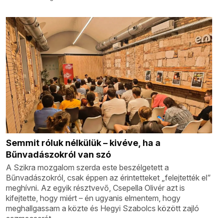
Semmit róluk nélkülük – kivéve, ha a
Bűnvadászokról van szó
A Szikra mozgalom szerda este beszélgetett a
Bűnvadászokról, csak éppen az érintetteket „felejtették el”
meghívni. Az egyik résztvevő, Csepella Olivér azt is
kifejtette, hogy miért – én ugyanis elmentem, hogy
meghallgassam a közte és Hegyi Szabolcs között zajló