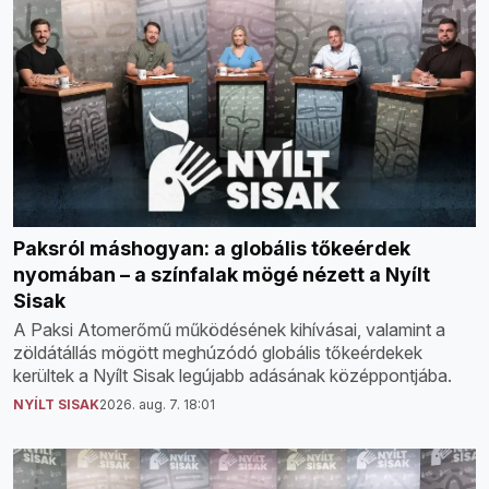
Paksról máshogyan: a globális tőkeérdek
nyomában – a színfalak mögé nézett a Nyílt
Sisak
A Paksi Atomerőmű működésének kihívásai, valamint a
zöldátállás mögött meghúzódó globális tőkeérdekek
kerültek a Nyílt Sisak legújabb adásának középpontjába.
NYÍLT SISAK
2026. aug. 7. 18:01