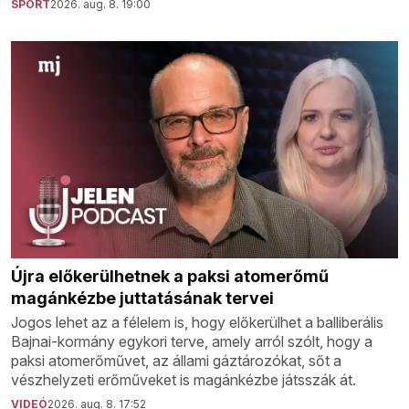
SPORT
2026. aug. 8. 19:00
Újra előkerülhetnek a paksi atomerőmű
magánkézbe juttatásának tervei
Jogos lehet az a félelem is, hogy előkerülhet a balliberális
Bajnai-kormány egykori terve, amely arról szólt, hogy a
paksi atomerőművet, az állami gáztározókat, sőt a
vészhelyzeti erőműveket is magánkézbe játsszák át.
VIDEÓ
2026. aug. 8. 17:52