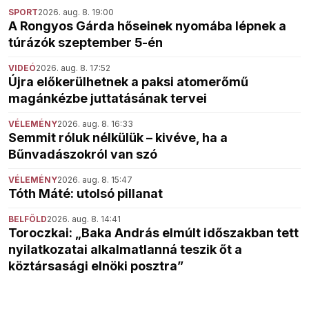
SPORT
2026. aug. 8. 19:00
A Rongyos Gárda hőseinek nyomába lépnek a
túrázók szeptember 5-én
VIDEÓ
2026. aug. 8. 17:52
Újra előkerülhetnek a paksi atomerőmű
magánkézbe juttatásának tervei
VÉLEMÉNY
2026. aug. 8. 16:33
Semmit róluk nélkülük – kivéve, ha a
Bűnvadászokról van szó
VÉLEMÉNY
2026. aug. 8. 15:47
Tóth Máté: utolsó pillanat
BELFÖLD
2026. aug. 8. 14:41
Toroczkai: „Baka András elmúlt időszakban tett
nyilatkozatai alkalmatlanná teszik őt a
köztársasági elnöki posztra”