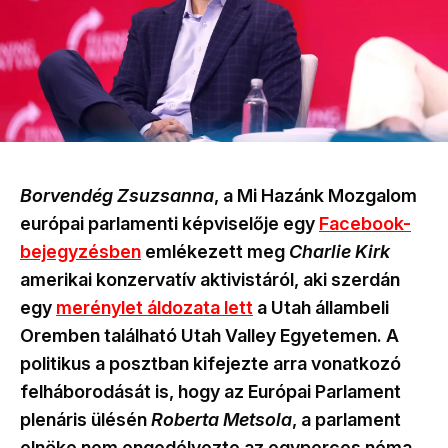
Borvendég Zsuzsanna
, a Mi Hazánk Mozgalom
európai parlamenti képviselője egy
Facebook-
bejegyzésben
emlékezett meg
Charlie Kirk
amerikai konzervatív aktivistáról, aki szerdán
egy
merénylet áldozata lett
a Utah állambeli
Oremben található Utah Valley Egyetemen. A
politikus a posztban kifejezte arra vonatkozó
felháborodását is, hogy az Európai Parlament
plenáris ülésén
Roberta Metsola
, a parlament
elnöke nem engedélyezte az egyperces néma