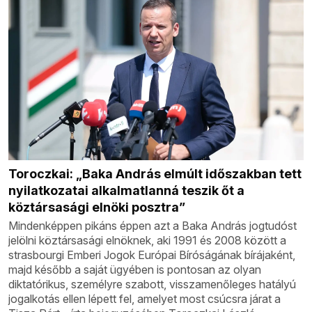
Toroczkai: „Baka András elmúlt időszakban tett
nyilatkozatai alkalmatlanná teszik őt a
köztársasági elnöki posztra”
Mindenképpen pikáns éppen azt a Baka András jogtudóst
jelölni köztársasági elnöknek, aki 1991 és 2008 között a
strasbourgi Emberi Jogok Európai Bíróságának bírájaként,
majd később a saját ügyében is pontosan az olyan
diktatórikus, személyre szabott, visszamenőleges hatályú
jogalkotás ellen lépett fel, amelyet most csúcsra járat a