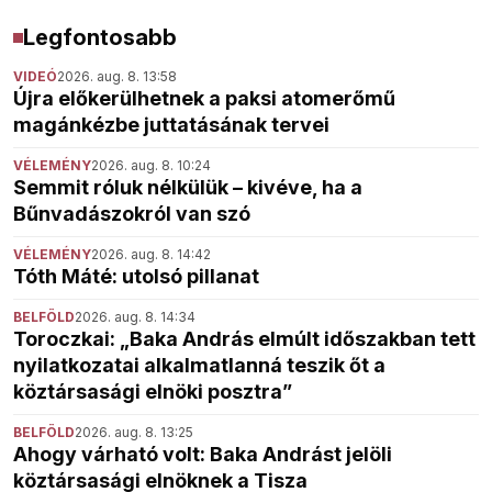
Legfontosabb
VIDEÓ
2026. aug. 8. 13:58
Újra előkerülhetnek a paksi atomerőmű
magánkézbe juttatásának tervei
VÉLEMÉNY
2026. aug. 8. 10:24
Semmit róluk nélkülük – kivéve, ha a
Bűnvadászokról van szó
VÉLEMÉNY
2026. aug. 8. 14:42
Tóth Máté: utolsó pillanat
BELFÖLD
2026. aug. 8. 14:34
Toroczkai: „Baka András elmúlt időszakban tett
nyilatkozatai alkalmatlanná teszik őt a
köztársasági elnöki posztra”
BELFÖLD
2026. aug. 8. 13:25
Ahogy várható volt: Baka Andrást jelöli
köztársasági elnöknek a Tisza