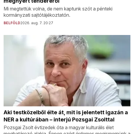
megnyert tenderéről
Mi megtettük volna, de nem kaptunk szót a pénteki
kormányzati sajtótájékoztatón.
BELFÖLD
2026. aug. 7. 20:27
Aki testközelből élte át, mit is jelentett igazán a
NER a kultúrában – interjú Pozsgai Zsolttal
Pozsgai Zsolt évtizedek óta a magyar kulturális élet
meghatározó alakja. Éppen ezért érdemes megismernünk a