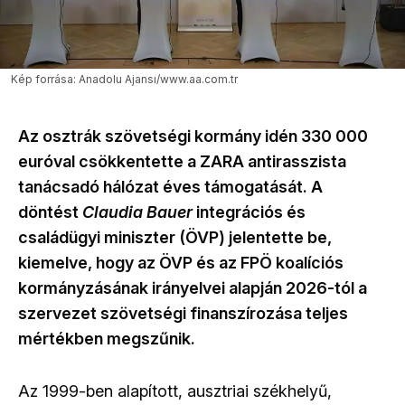
Kép forrása: Anadolu Ajansı/www.aa.com.tr
Az osztrák szövetségi kormány idén 330 000
euróval csökkentette a
ZARA
antirasszista
tanácsadó hálózat éves támogatását. A
döntést
Claudia Bauer
integrációs és
családügyi miniszter (ÖVP) jelentette be,
kiemelve, hogy az
ÖVP
és az
FPÖ
koalíciós
kormányzásának irányelvei alapján 2026-tól a
szervezet szövetségi finanszírozása teljes
mértékben megszűnik.
Az 1999-ben alapított, ausztriai székhelyű,