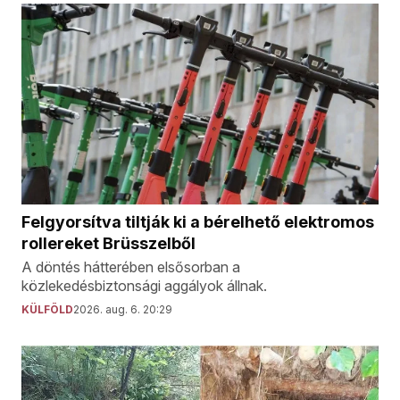
Felgyorsítva tiltják ki a bérelhető elektromos
rollereket Brüsszelből
A döntés hátterében elsősorban a
közlekedésbiztonsági aggályok állnak.
KÜLFÖLD
2026. aug. 6. 20:29