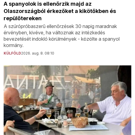
A spanyolok is ellenőrzik majd az
Olaszországból érkezőket a kikötőkben és
repülőtereken
A szúrópróbaszerű ellenőrzések 30 napig maradnak
érvényben, kivéve, ha változnak az intézkedés
bevezetését indokló körülmények - közölte a spanyol
kormány.
KÜLFÖLD
2026. aug. 8. 08:10