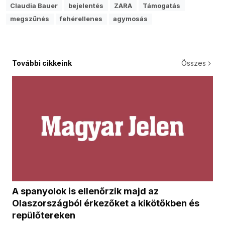
Claudia Bauer
bejelentés
ZARA
Támogatás
megszűnés
fehérellenes
agymosás
További cikkeink
Összes
A spanyolok is ellenőrzik majd az
Olaszországból érkezőket a kikötőkben és
repülőtereken