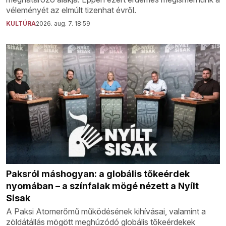
véleményét az elmúlt tizenhat évről.
KULTÚRA
2026. aug. 7. 18:59
Paksról máshogyan: a globális tőkeérdek
nyomában – a színfalak mögé nézett a Nyílt
Sisak
A Paksi Atomerőmű működésének kihívásai, valamint a
zöldátállás mögött meghúzódó globális tőkeérdekek