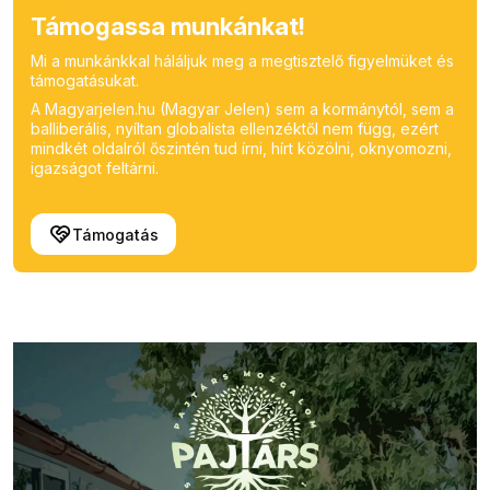
Támogassa munkánkat!
Mi a munkánkkal háláljuk meg a megtisztelő figyelmüket és
támogatásukat.
A Magyarjelen.hu (Magyar Jelen) sem a kormánytól, sem a
balliberális, nyíltan globalista ellenzéktől nem függ, ezért
mindkét oldalról őszintén tud írni, hírt közölni, oknyomozni,
igazságot feltárni.
Támogatás