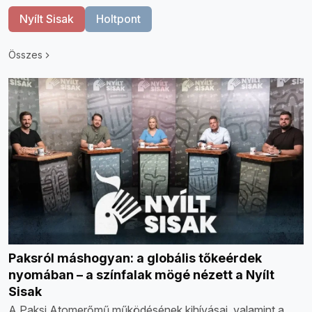
Nyílt Sisak
Holtpont
Összes
Paksról máshogyan: a globális tőkeérdek
nyomában – a színfalak mögé nézett a Nyílt
Sisak
A Paksi Atomerőmű működésének kihívásai, valamint a