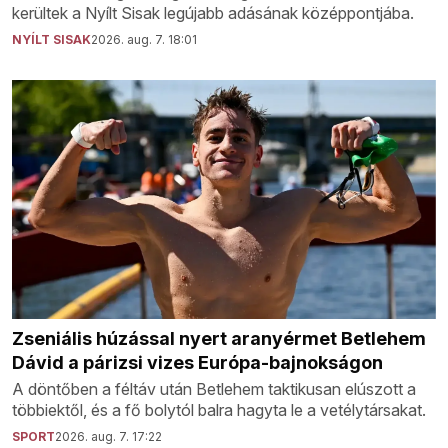
kerültek a Nyílt Sisak legújabb adásának középpontjába.
NYÍLT SISAK
2026. aug. 7. 18:01
Zseniális húzással nyert aranyérmet Betlehem
Dávid a párizsi vizes Európa-bajnokságon
A döntőben a féltáv után Betlehem taktikusan elúszott a
többiektől, és a fő bolytól balra hagyta le a vetélytársakat.
SPORT
2026. aug. 7. 17:22