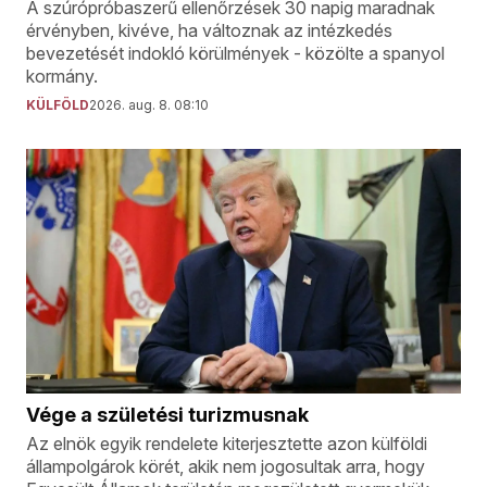
A szúrópróbaszerű ellenőrzések 30 napig maradnak
érvényben, kivéve, ha változnak az intézkedés
bevezetését indokló körülmények - közölte a spanyol
kormány.
KÜLFÖLD
2026. aug. 8. 08:10
Vége a születési turizmusnak
Az elnök egyik rendelete kiterjesztette azon külföldi
állampolgárok körét, akik nem jogosultak arra, hogy