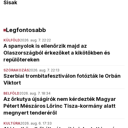
Sisak
Legfontosabb
KÜLFÖLD
2026. aug. 7. 22:22
A spanyolok is ellenőrzik majd az
Olaszországból érkezőket a kikötőkben és
repülőtereken
SZÓRAKOZÁS
2026. aug. 7. 22:13
Szerbiai trombitafesztiválon fotózták le Orbán
Viktort
BELFÖLD
2026. aug. 7. 18:34
Az őrkutya újságírók nem kérdezték Magyar
Pétert Mészáros Lőrinc Tisza-kormány alatt
megnyert tenderéről
KULTÚRA
2026. aug. 6. 17:33