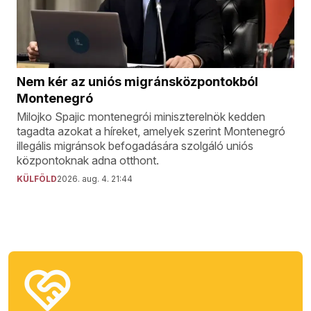
Nem kér az uniós migránsközpontokból
Montenegró
Milojko Spajic montenegrói miniszterelnök kedden
tagadta azokat a híreket, amelyek szerint Montenegró
illegális migránsok befogadására szolgáló uniós
központoknak adna otthont.
KÜLFÖLD
2026. aug. 4. 21:44