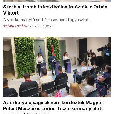
Szerbiai trombitafesztiválon fotózták le Orbán
Viktort
A volt kormányfő sört és csevapot fogyasztott.
SZÓRAKOZÁS
2026. aug. 7. 22:20
Az őrkutya újságírók nem kérdezték Magyar
Pétert Mészáros Lőrinc Tisza-kormány alatt