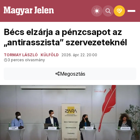
Bécs elzárja a pénzcsapot az
„antirasszista” szervezeteknél
TORMAY LÁSZLÓ
KÜLFÖLD
2026. ápr. 22. 20:00
3 perces olvasmány
Megosztás