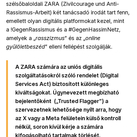
szélsőbaloldali
ZARA
(Zivilcourage und Anti-
Rassismus-Arbeit) két tanácsadó irodát tart fenn,
emellett olyan digitális platformokat kezel, mint
a
!GegenRassismus
és a
#GegenHassimNetz
,
amelyek a „
rasszizmus
” és az „
online
gyűlöletbeszéd
” elleni fellépést szolgálják.
A
ZARA
számára az uniós
digitális
szolgáltatásokról szóló rendelet
(Digital
Services Act) biztosított különleges
kiváltságokat. Úgynevezett
megbízható
bejelentőként
(„Trusted Flagger”) a
szervezetnek lehetősége nyílt arra, hogy
az
X
vagy a
Meta
felületein külső kontroll
nélkül, soron kívül kérje a számára
kifogásolható tartalmak törlését.