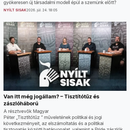
gyökeresen új társadalmi modell épül a szemünk előtt?
NYÍLT SISAK
2026. júl. 24. 18:05
Van itt még jogállam? – Tisztítótűz és
zászlóháború
A résztvevők Magyar
Péter „Tisztítótűz ” műveletének politikai és jogi
következményeit, az elszámoltatás és a politikai
tisztogatás közötti határvonalat, valamint a Pride zászlók