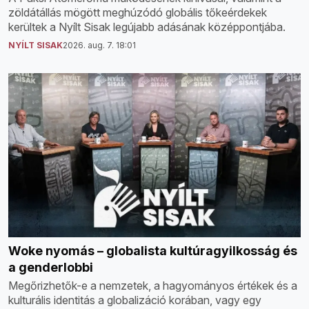
zöldátállás mögött meghúzódó globális tőkeérdekek
kerültek a Nyílt Sisak legújabb adásának középpontjába.
NYÍLT SISAK
2026. aug. 7. 18:01
Woke nyomás – globalista kultúragyilkosság és
a genderlobbi
Megőrizhetők-e a nemzetek, a hagyományos értékek és a
kulturális identitás a globalizáció korában, vagy egy