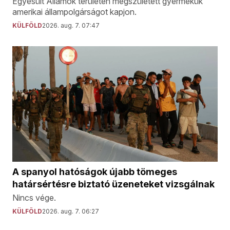
Egyesült Államok területén megszületett gyermekük
amerikai állampolgárságot kapjon.
KÜLFÖLD
2026. aug. 7. 07:47
A spanyol hatóságok újabb tömeges
határsértésre biztató üzeneteket vizsgálnak
Nincs vége.
KÜLFÖLD
2026. aug. 7. 06:27