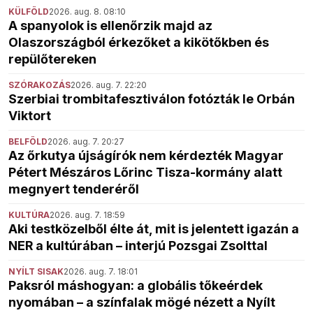
KÜLFÖLD
2026. aug. 8. 08:10
A spanyolok is ellenőrzik majd az
Olaszországból érkezőket a kikötőkben és
repülőtereken
SZÓRAKOZÁS
2026. aug. 7. 22:20
Szerbiai trombitafesztiválon fotózták le Orbán
Viktort
BELFÖLD
2026. aug. 7. 20:27
Az őrkutya újságírók nem kérdezték Magyar
Pétert Mészáros Lőrinc Tisza-kormány alatt
megnyert tenderéről
KULTÚRA
2026. aug. 7. 18:59
Aki testközelből élte át, mit is jelentett igazán a
NER a kultúrában – interjú Pozsgai Zsolttal
NYÍLT SISAK
2026. aug. 7. 18:01
Paksról máshogyan: a globális tőkeérdek
nyomában – a színfalak mögé nézett a Nyílt