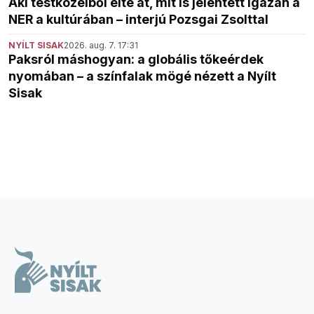
Aki testközelből élte át, mit is jelentett igazán a
NER a kultúrában – interjú Pozsgai Zsolttal
NYÍLT SISAK
2026. aug. 7. 17:31
Paksról máshogyan: a globális tőkeérdek
nyomában – a színfalak mögé nézett a Nyílt
Sisak