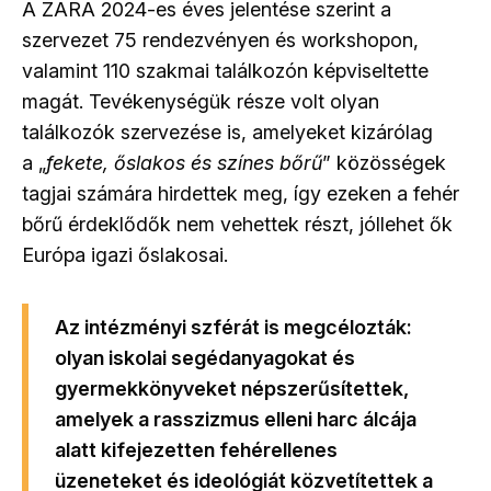
A
ZARA
2024-es éves jelentése szerint a
szervezet 75 rendezvényen és workshopon,
valamint 110 szakmai találkozón képviseltette
magát. Tevékenységük része volt olyan
találkozók szervezése is, amelyeket kizárólag
a „
fekete, őslakos és színes bőrű
”
közösségek
tagjai számára hirdettek meg, így ezeken a fehér
bőrű érdeklődők nem vehettek részt, jóllehet
ők
Európa igazi őslakosai.
Az intézményi szférát is megcélozták:
olyan iskolai segédanyagokat és
gyermekkönyveket népszerűsítettek,
amelyek a rasszizmus elleni harc álcája
alatt kifejezetten fehérellenes
üzeneteket és ideológiát közvetítettek a