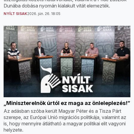
Dunába dobása nyomán kialakult vitát elemezték.
NYÍLT SISAK
2026. jún. 26. 18:05
„Miniszterelnök úrtól ez maga az önleleplezés!”
Az adásban szóba került Magyar Péter és a Tisza Párt
szerepe, az Európai Unió migrációs politikája, valamint az
is, hogy mennyire átlátható a magyar politikai elit vagyoni
helyzete.