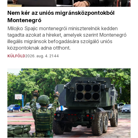
Nem kér az uniós migránsközpontokból
Montenegró
Milojko Spajic montenegrói miniszterelnök kedden
tagadta azokat a híreket, amelyek szerint Montenegró
illegális migránsok befogadására szolgáló uniós
központoknak adna otthont.
KÜLFÖLD
2026. aug. 4. 21:44