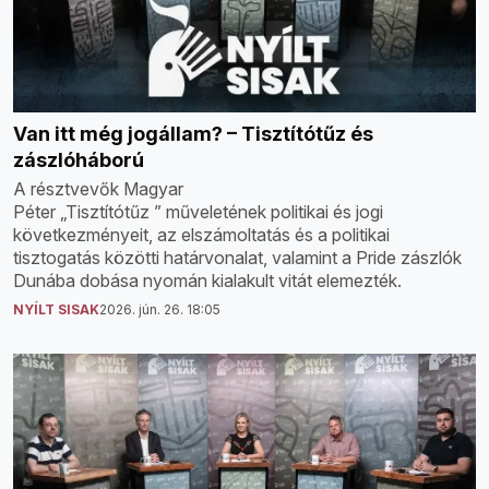
Van itt még jogállam? – Tisztítótűz és
zászlóháború
A résztvevők Magyar
Péter „Tisztítótűz ” műveletének politikai és jogi
következményeit, az elszámoltatás és a politikai
tisztogatás közötti határvonalat, valamint a Pride zászlók
Dunába dobása nyomán kialakult vitát elemezték.
NYÍLT SISAK
2026. jún. 26. 18:05