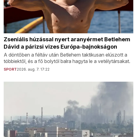
Zseniális húzással nyert aranyérmet Betlehem
Dávid a párizsi vizes Európa-bajnokságon
A döntőben a féltáv után Betlehem taktikusan elúszott a
többiektől, és a fő bolytól balra hagyta le a vetélytársakat.
SPORT
2026. aug. 7. 17:22