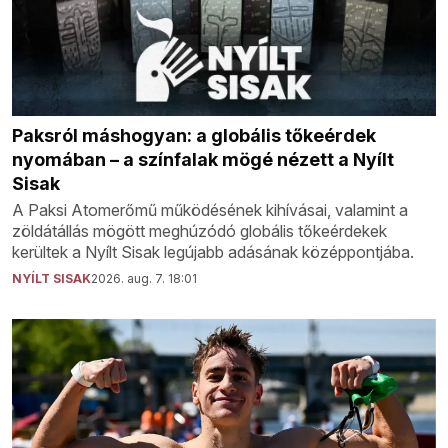
Paksról máshogyan: a globális tőkeérdek
nyomában – a színfalak mögé nézett a Nyílt
Sisak
A Paksi Atomerőmű működésének kihívásai, valamint a
zöldátállás mögött meghúzódó globális tőkeérdekek
kerültek a Nyílt Sisak legújabb adásának középpontjába.
NYÍLT SISAK
2026. aug. 7. 18:01