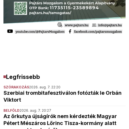
Legfrissebb
SZÓRAKOZÁS
2026. aug. 7. 22:20
Szerbiai trombitafesztiválon fotózták le Orbán
Viktort
BELFÖLD
2026. aug. 7. 20:27
Az őrkutya újságírók nem kérdezték Magyar
Pétert Mészáros Lőrinc Tisza-kormány alatt