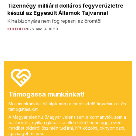
Tizennégy milliárd dolláros fegyverüzletre
készül az Egyesült Államok Tajvannal
Kína bizonyára nem fog repesni az örömtől.
KÜLFÖLD
2026. aug. 4. 18:58
Támogassa munkánkat!
Mi a munkánkkal háláljuk meg a megtisztelő figyelmüket és
támogatásukat.
A Magyarjelen.hu (Magyar Jelen) sem a kormánytól, sem a
balliberális, nyíltan globalista ellenzéktől nem függ, ezért
mindkét oldalról őszintén tud írni, hírt közölni, oknyomozni,
igazságot feltárni.