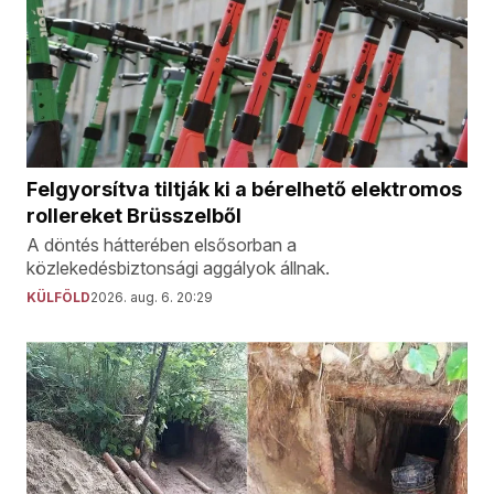
Felgyorsítva tiltják ki a bérelhető elektromos
rollereket Brüsszelből
A döntés hátterében elsősorban a
közlekedésbiztonsági aggályok állnak.
KÜLFÖLD
2026. aug. 6. 20:29