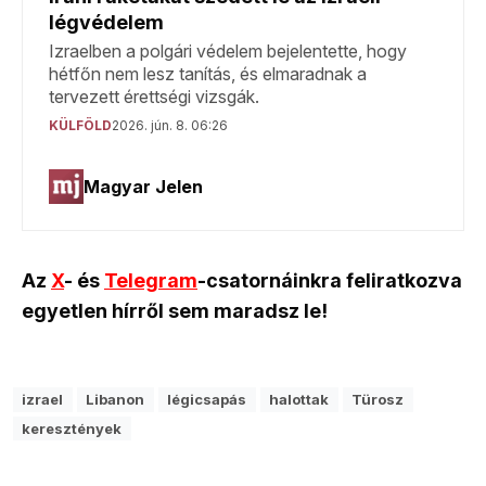
Az
X
- és
Telegram
-csatornáinkra feliratkozva
egyetlen hírről sem maradsz le!
izrael
Libanon
légicsapás
halottak
Türosz
keresztények