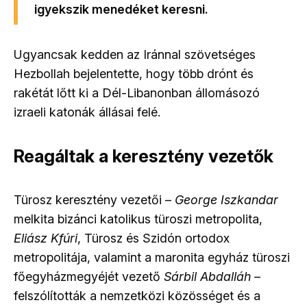
igyekszik menedéket keresni.
Ugyancsak kedden az Iránnal szövetséges
Hezbollah bejelentette, hogy több drónt és
rakétát lőtt ki a Dél-Libanonban állomásozó
izraeli katonák állásai felé.
Reagáltak a keresztény vezetők
Türosz keresztény vezetői –
George Iszkandar
melkita bizánci katolikus türoszi metropolita,
Eliász Kfúri
, Türosz és Szidón ortodox
metropolitája, valamint a maronita egyház türoszi
főegyházmegyéjét vezető
Sárbil Abdalláh
–
felszólították a nemzetközi közösséget és a