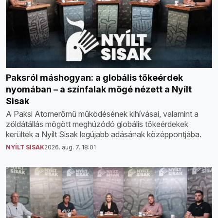
Paksról máshogyan: a globális tőkeérdek
nyomában – a színfalak mögé nézett a Nyílt
Sisak
A Paksi Atomerőmű működésének kihívásai, valamint a
zöldátállás mögött meghúzódó globális tőkeérdekek
kerültek a Nyílt Sisak legújabb adásának középpontjába.
NYÍLT SISAK
2026. aug. 7. 18:01