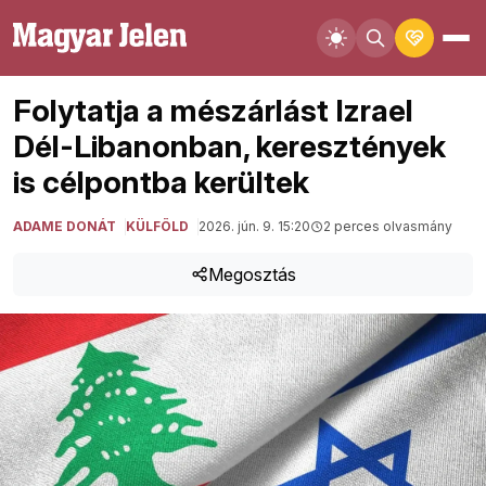
Folytatja a mészárlást Izrael
Dél-Libanonban, keresztények
is célpontba kerültek
ADAME DONÁT
KÜLFÖLD
2026. jún. 9. 15:20
2 perces olvasmány
Megosztás