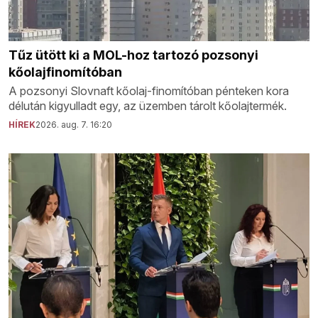
Tűz ütött ki a MOL-hoz tartozó pozsonyi
kőolajfinomítóban
A pozsonyi Slovnaft kőolaj-finomítóban pénteken kora
délután kigyulladt egy, az üzemben tárolt kőolajtermék.
HÍREK
2026. aug. 7. 16:20