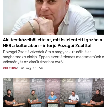
Aki testközelből élte át, mit is jelentett igazán a
NER a kultúrában – interjú Pozsgai Zsolttal
Pozsgai Zsolt évtizedek óta a magyar kulturális élet
meghatározó alakja. Éppen ezért érdemes megismernünk a
véleményét az elmúlt tizenhat évről.
KULTÚRA
2026. aug. 7. 18:59