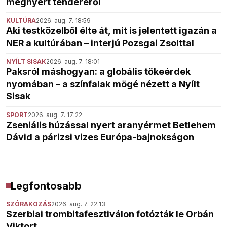
megnyert tenderéről
KULTÚRA
2026. aug. 7. 18:59
Aki testközelből élte át, mit is jelentett igazán a
NER a kultúrában – interjú Pozsgai Zsolttal
NYÍLT SISAK
2026. aug. 7. 18:01
Paksról máshogyan: a globális tőkeérdek
nyomában – a színfalak mögé nézett a Nyílt
Sisak
SPORT
2026. aug. 7. 17:22
Zseniális húzással nyert aranyérmet Betlehem
Dávid a párizsi vizes Európa-bajnokságon
Legfontosabb
SZÓRAKOZÁS
2026. aug. 7. 22:13
Szerbiai trombitafesztiválon fotózták le Orbán
Viktort