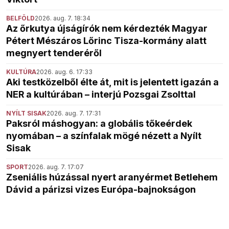
BELFÖLD
2026. aug. 7. 18:34
Az őrkutya újságírók nem kérdezték Magyar
Pétert Mészáros Lőrinc Tisza-kormány alatt
megnyert tenderéről
KULTÚRA
2026. aug. 6. 17:33
Aki testközelből élte át, mit is jelentett igazán a
NER a kultúrában – interjú Pozsgai Zsolttal
NYÍLT SISAK
2026. aug. 7. 17:31
Paksról máshogyan: a globális tőkeérdek
nyomában – a színfalak mögé nézett a Nyílt
Sisak
SPORT
2026. aug. 7. 17:07
Zseniális húzással nyert aranyérmet Betlehem
Dávid a párizsi vizes Európa-bajnokságon