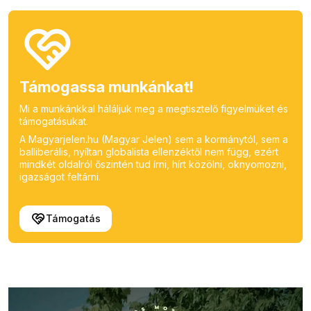
Támogassa munkánkat!
Mi a munkánkkal háláljuk meg a megtisztelő figyelmüket és
támogatásukat.
A Magyarjelen.hu (Magyar Jelen) sem a kormánytól, sem a
balliberális, nyíltan globalista ellenzéktől nem függ, ezért
mindkét oldalról őszintén tud írni, hírt közölni, oknyomozni,
igazságot feltárni.
Támogatás