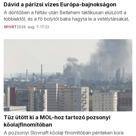
Dávid a párizsi vizes Európa-bajnokságon
A döntőben a féltáv után Betlehem taktikusan elúszott a
többiektől, és a fő bolytól balra hagyta le a vetélytársakat.
SPORT
2026. aug. 7. 17:22
Tűz ütött ki a MOL-hoz tartozó pozsonyi
kőolajfinomítóban
A pozsonyi Slovnaft kőolaj-finomítóban pénteken kora