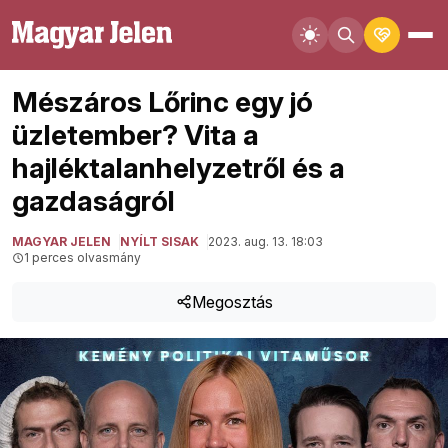
Mészáros Lőrinc egy jó
üzletember? Vita a
hajléktalanhelyzetről és a
gazdaságról
MAGYAR JELEN
NYÍLT SISAK
2023. aug. 13. 18:03
1 perces olvasmány
Megosztás