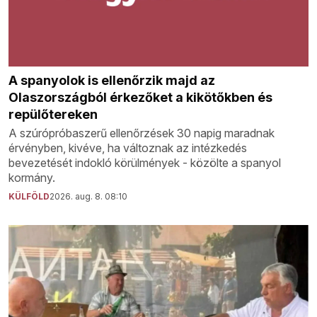
A spanyolok is ellenőrzik majd az
Olaszországból érkezőket a kikötőkben és
repülőtereken
A szúrópróbaszerű ellenőrzések 30 napig maradnak
érvényben, kivéve, ha változnak az intézkedés
bevezetését indokló körülmények - közölte a spanyol
kormány.
KÜLFÖLD
2026. aug. 8. 08:10