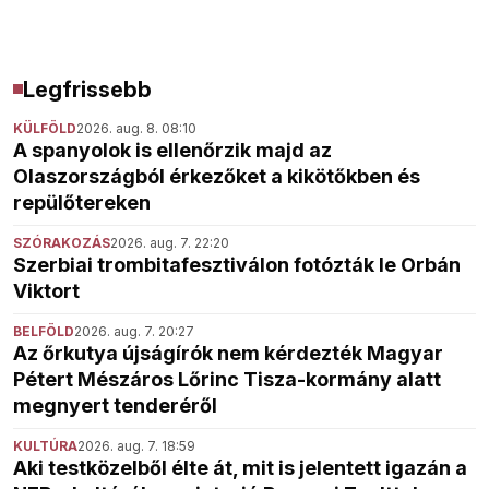
Legfrissebb
KÜLFÖLD
2026. aug. 8. 08:10
A spanyolok is ellenőrzik majd az
Olaszországból érkezőket a kikötőkben és
repülőtereken
SZÓRAKOZÁS
2026. aug. 7. 22:20
Szerbiai trombitafesztiválon fotózták le Orbán
Viktort
BELFÖLD
2026. aug. 7. 20:27
Az őrkutya újságírók nem kérdezték Magyar
Pétert Mészáros Lőrinc Tisza-kormány alatt
megnyert tenderéről
KULTÚRA
2026. aug. 7. 18:59
Aki testközelből élte át, mit is jelentett igazán a