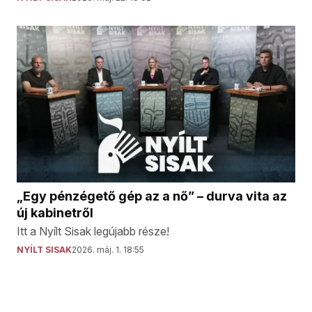
„Egy pénzégető gép az a nő” – durva vita az
új kabinetről
Itt a Nyílt Sisak legújabb része!
NYÍLT SISAK
2026. máj. 1. 18:55