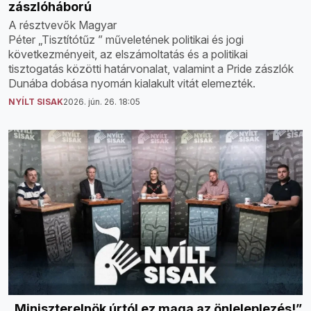
zászlóháború
A résztvevők Magyar
Péter „Tisztítótűz ” műveletének politikai és jogi
következményeit, az elszámoltatás és a politikai
tisztogatás közötti határvonalat, valamint a Pride zászlók
Dunába dobása nyomán kialakult vitát elemezték.
NYÍLT SISAK
2026. jún. 26. 18:05
„Miniszterelnök úrtól ez maga az önleleplezés!”