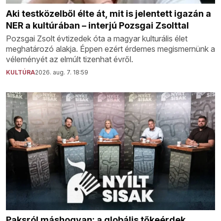
Aki testközelből élte át, mit is jelentett igazán a
NER a kultúrában – interjú Pozsgai Zsolttal
Pozsgai Zsolt évtizedek óta a magyar kulturális élet
meghatározó alakja. Éppen ezért érdemes megismernünk a
véleményét az elmúlt tizenhat évről.
KULTÚRA
2026. aug. 7. 18:59
Paksról máshogyan: a globális tőkeérdek