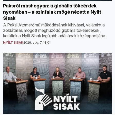
Paksról máshogyan: a globális tőkeérdek
nyomában – a színfalak mögé nézett a Nyílt
Sisak
A Paksi Atomerőmű működésének kihívásai, valamint a
zöldátállás mögött meghúzódó globális tőkeérdekek
kerültek a Nyílt Sisak legújabb adásának középpontjába.
NYÍLT SISAK
2026. aug. 7. 18:01