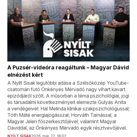
A Puzsér-videóra reagáltunk – Magyar Dávid
elnézést kért
A Nyílt Sisak legutóbbi adása a Szélsőközép YouTube-
csatornán futó Önkényes Mérvadó nagy vihart kavart
epizódjáról szólt. A műsorban a téma pszichológiai, jogi
és társadalmi következményeit elemezte Gulyás Anita
a vendégeivel: Hal Melinda klinikai szakpszichológussal;
Tóth Máté energiajogásszal; Horváth Tamással, a
Magyar Jelen főszerkesztőjével; valamint Magyar
Dáviddal, az Önkényes Mérvadó egyik résztvevőjével.
NYÍLT SISAK
2026. máj. 22. 18:02