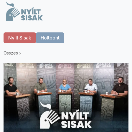
Nyílt Sisak
Holtpont
Összes