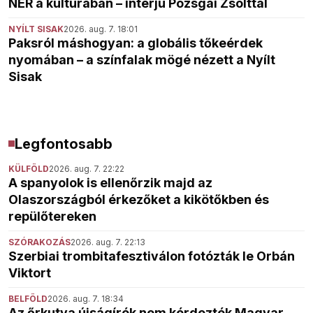
NER a kultúrában – interjú Pozsgai Zsolttal
NYÍLT SISAK
2026. aug. 7. 18:01
Paksról máshogyan: a globális tőkeérdek
nyomában – a színfalak mögé nézett a Nyílt
Sisak
Legfontosabb
KÜLFÖLD
2026. aug. 7. 22:22
A spanyolok is ellenőrzik majd az
Olaszországból érkezőket a kikötőkben és
repülőtereken
SZÓRAKOZÁS
2026. aug. 7. 22:13
Szerbiai trombitafesztiválon fotózták le Orbán
Viktort
BELFÖLD
2026. aug. 7. 18:34
Az őrkutya újságírók nem kérdezték Magyar