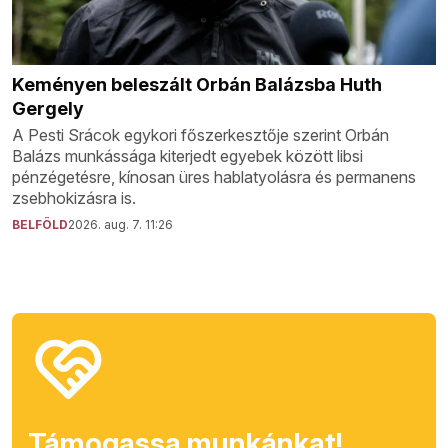
Keményen beleszált Orbán Balázsba Huth
Gergely
A Pesti Srácok egykori főszerkesztője szerint Orbán
Balázs munkássága kiterjedt egyebek között libsi
pénzégetésre, kínosan üres hablatyolásra és permanens
zsebhokizásra is.
BELFÖLD
2026. aug. 7. 11:26
Támogassa munkánkat!