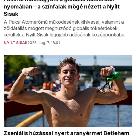
nyomában – a színfalak mögé nézett a Nyílt
Sisak
A Paksi Atomerőmű működésének kihívásai, valamint a
zöldátállás mögött meghúzódó globális tőkeérdekek
kerültek a Nyílt Sisak legújabb adásának középpontjába.
NYÍLT SISAK
2026. aug. 7. 18:01
Zseniális húzással nyert aranyérmet Betlehem