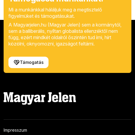
Mi a munkánkkal háláljuk meg a megtisztelő
figyelmüket és támogatásukat.
A Magyarjelen.hu (Magyar Jelen) sem a kormánytól,
sem a balliberális, nyíltan globalista ellenzéktől nem
függ, ezért mindkét oldalról őszintén tud írni, hírt
közölni, oknyomozni, igazságot feltárni.
Támogatás
Impresszum