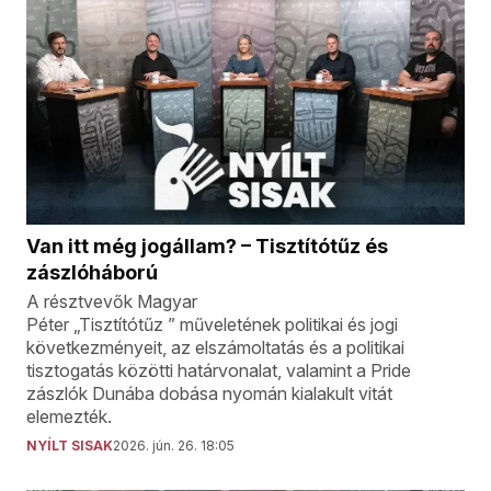
Van itt még jogállam? – Tisztítótűz és
zászlóháború
A résztvevők Magyar
Péter „Tisztítótűz ” műveletének politikai és jogi
következményeit, az elszámoltatás és a politikai
tisztogatás közötti határvonalat, valamint a Pride
zászlók Dunába dobása nyomán kialakult vitát
elemezték.
NYÍLT SISAK
2026. jún. 26. 18:05