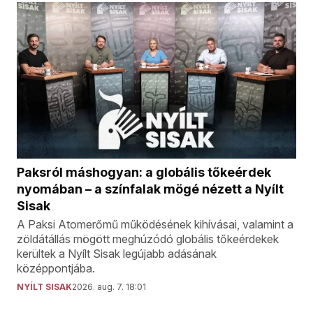
Paksról máshogyan: a globális tőkeérdek
nyomában – a színfalak mögé nézett a Nyílt
Sisak
A Paksi Atomerőmű működésének kihívásai, valamint a
zöldátállás mögött meghúzódó globális tőkeérdekek
kerültek a Nyílt Sisak legújabb adásának
középpontjába.
NYÍLT SISAK
2026. aug. 7. 18:01