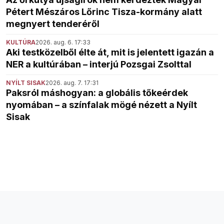
Pétert Mészáros Lőrinc Tisza-kormány alatt
megnyert tenderéről
KULTÚRA
2026. aug. 6. 17:33
Aki testközelből élte át, mit is jelentett igazán a
NER a kultúrában – interjú Pozsgai Zsolttal
NYÍLT SISAK
2026. aug. 7. 17:31
Paksról máshogyan: a globális tőkeérdek
nyomában – a színfalak mögé nézett a Nyílt
Sisak