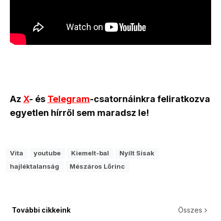
Az
X
- és
Telegram
-csatornáinkra feliratkozva
egyetlen hírről sem maradsz le!
Vita
youtube
Kiemelt-bal
Nyílt Sisak
hajléktalanság
Mészáros Lőrinc
További cikkeink
Összes