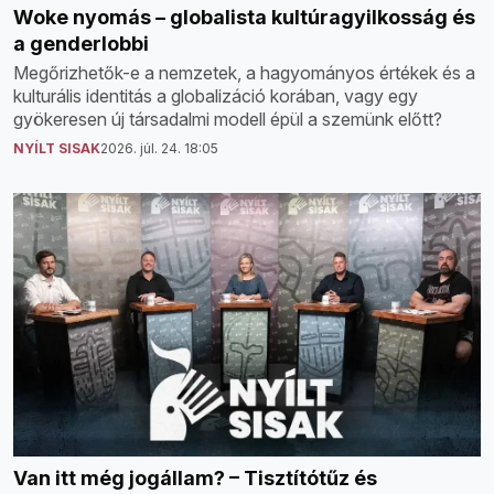
Woke nyomás – globalista kultúragyilkosság és
a genderlobbi
Megőrizhetők-e a nemzetek, a hagyományos értékek és a
kulturális identitás a globalizáció korában, vagy egy
gyökeresen új társadalmi modell épül a szemünk előtt?
NYÍLT SISAK
2026. júl. 24. 18:05
Van itt még jogállam? – Tisztítótűz és