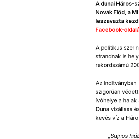
A dunai Háros-s
Novák Előd, a M
leszavazta kezd
Facebook-oldal
A politikus szer
strandnak is hel
rekordszámú 2000
Az indítványban 
szigorúan védett
ívóhelye a halak
Duna vízállása é
kevés víz a Háros
„Sajnos hiá