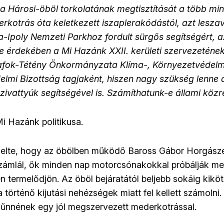
a Hárosi-öböl torkolatának megtisztítását a több min
erkotrás óta keletkezett iszaplerakódástól, azt lesza
-Ipoly Nemzeti Parkhoz fordult sürgős segítségért, a
érdekében a Mi Hazánk XXII. kerületi szervezetének
afok-Tétény Önkormányzata Klíma-, Környezetvédelm
lmi Bizottság tagjaként, hiszen nagy szükség lenne a
zivattyúk segítségével is. Számíthatunk-e állami kö
Mi Hazánk politikusa.
elte, hogy az öbölben működő Baross Gábor Horgásze
számlál, ők minden nap motorcsónakokkal próbálják m
én termelődjön. Az öböl bejáratától beljebb sokáig kik
történő kijutási nehézségek miatt fel kellett számolni.
űnnének egy jól megszervezett mederkotrással.