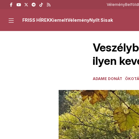
Vélemény
Belföld
FRISS HÍREK
Kiemelt
Vélemény
Nyílt Sisak
Veszélyb
ilyen kev
ADAME DONÁT
ÖKOTÁ