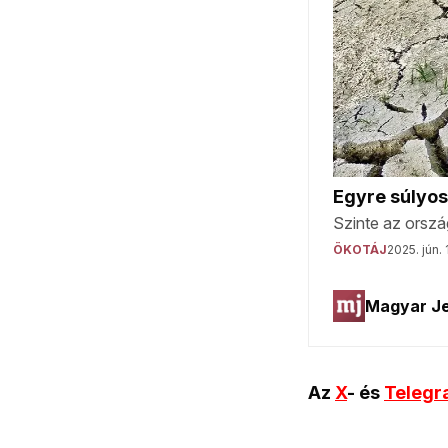
Az
X
- és
Teleg