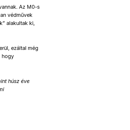
n vannak. Az M0-s
lyan védművek
” alakultak ki,
rül, ezáltal még
, hogy
int húsz éve
mi