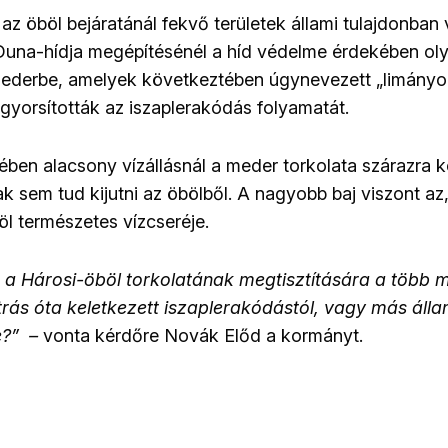
 az öböl bejáratánál fekvő területek állami tulajdonba
 Duna-hídja megépítésénél a híd védelme érdekében o
mederbe, amelyek következtében úgynevezett „limányok
yorsították az iszaplerakódás folyamatát.
ben alacsony vízállásnál a meder torkolata szárazra ke
k sem tud kijutni az öbölből. A nagyobb baj viszont az
l természetes vízcseréje.
a Hárosi-öböl torkolatának megtisztítására a több m
rás óta keletkezett iszaplerakódástól, vagy más álla
?” –
vonta kérdőre Novák Előd a kormányt.