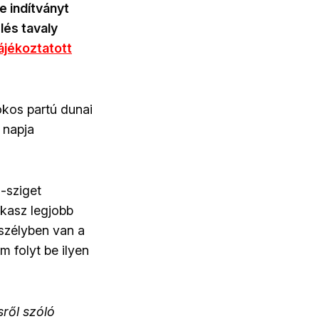
 indítványt
lés tavaly
ájékoztatott
okos partú dunai
 napja
-sziget
akasz legjobb
eszélyben van a
m folyt be ilyen
ről szóló