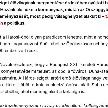
ziget élővilágának megmentése érdekében nyújtott be
i Hazánk alelnöke a kormánynak, miután az Országgyű
eményezését, most pedig válsághelyzet alakult ki –
t
án
a politikus.
int a Hárosi-öböl olyan paradicsom lehetne, mint a hom
yt adó Lágymányosi-öböl, ahol az Öbölúszáson néhány
 ember vett részt.
Novák részletezi, hogy a Budapest XXII. kerületi Háros
 környezetvédelmi terület, az öböl a fővárosi Duna-sz
 számára. A Háros-szigeti ártéri erdő élővilága nagy v
s a Hárosi-öböl torkolatának elzáródása miatt. Soha ne
i-öbölbe, ahol már megjelent a kék alga is.
ba kezdeményeztem tavaly az idei állami költségvetés