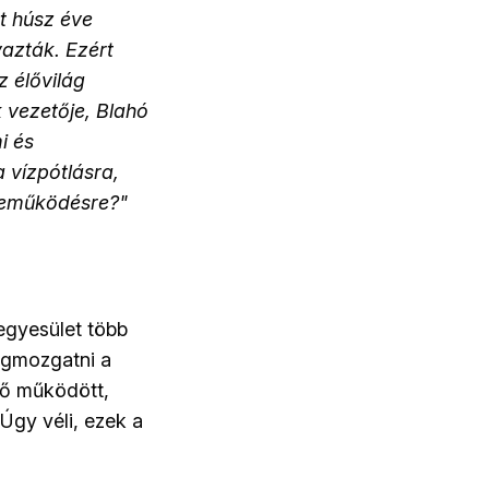
t húsz éve
vazták. Ezért
z élővilág
 vezetője, Blahó
i és
 vízpótlásra,
zreműködésre?"
gyesület több
egmozgatni a
ötő működött,
 Úgy véli, ezek a