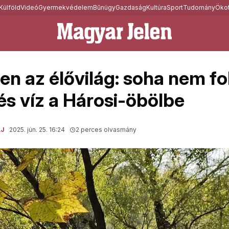
Külföld
Videó
Gyermekvédelem
Bűnügy
Gazdaság
Kultúra
Sport
Tudomány
Ökot
en az élővilág: soha nem fo
és víz a Hárosi-öbölbe
J
2025. jún. 25. 16:24
2 perces olvasmány