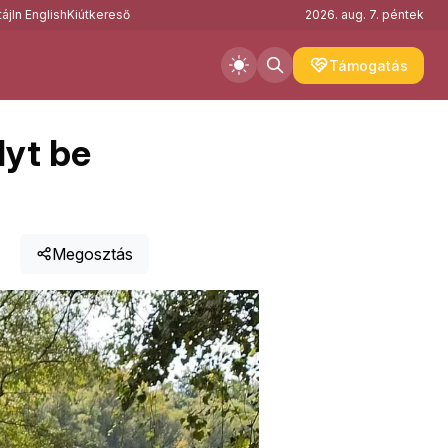
áj
In English
Kiútkereső
2026. aug. 7. péntek
Támogatás
lyt be
Megosztás