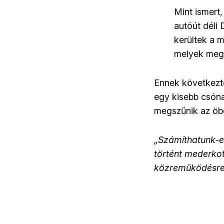
Mint ismert,
autóút déli
kerültek a 
melyek megg
Ennek következté
egy kisebb csóna
megszűnik az öbö
„Számíthatunk-e 
történt mederkot
közreműködésre