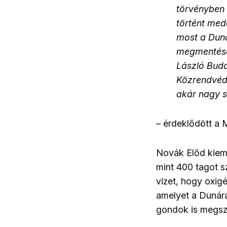
törvényben 
történt med
most a Duna
megmentése 
László Bud
Közrendvéde
akár nagy s
– érdeklődött a 
Novák Előd kiem
mint 400 tagot 
vizet, hogy oxig
amelyet a Dunára 
gondok is megsz